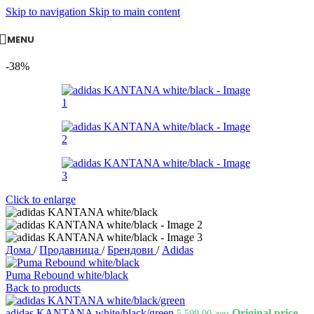
Skip to navigation
Skip to main content
MENU
-38%
Click to enlarge
Дома
/
Продавница
/
Брендови
/
Adidas
Puma Rebound white/black
Back to products
adidas KANTANA white/black/green
Original price
5.599,00
ден