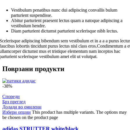
Vestibulum penatibus nunc dui adipiscing convallis bulum
parturient suspendisse.
Abitur parturient praesent lectus quam a natoque adipiscing a
vestibulum hendre.
Diam parturient dictumst parturient scelerisque nibh lectus.
Scelerisque adipiscing bibendum sem vestibulum et in a a a purus lectu
faucibus lobortis tincidunt purus lectus nisl class eros.Condimentum a e
ullamcorper dictumst mus et tristique elementum nam inceptos hac
parturient scelerisque vestibulum amet elit ut volutpat.
Поврзани продукти
-38%
Спореди
Брз преглед
Додади во омилени
Избери опции
This product has multiple variants. The options may
be chosen on the product page
adidas STRUTTER white/black