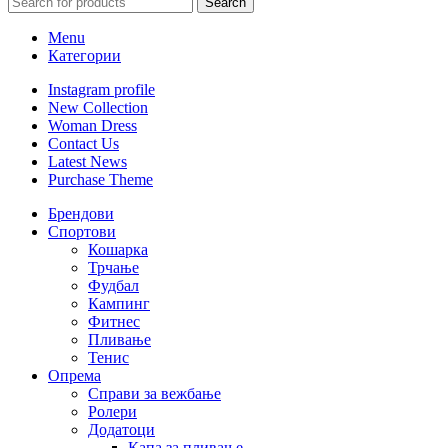
Search
Menu
Категории
Instagram profile
New Collection
Woman Dress
Contact Us
Latest News
Purchase Theme
Брендови
Спортови
Кошарка
Трчање
Фудбал
Кампинг
Фитнес
Пливање
Тенис
Опрема
Справи за вежбање
Ролери
Додатоци
Капа за пливање