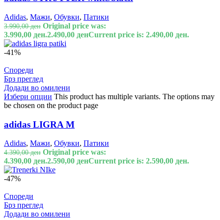
Adidas
,
Мажи
,
Обувки
,
Патики
Original price was:
3.990,00
ден
3.990,00 ден.
2.490,00
ден
Current price is: 2.490,00 ден.
-41%
Спореди
Брз преглед
Додади во омилени
Избери опции
This product has multiple variants. The options may
be chosen on the product page
adidas LIGRA M
Adidas
,
Мажи
,
Обувки
,
Патики
Original price was:
4.390,00
ден
4.390,00 ден.
2.590,00
ден
Current price is: 2.590,00 ден.
-47%
Спореди
Брз преглед
Додади во омилени