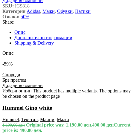
Додади во омилени
SKU:
IG9818
Категории
Adidas
,
Мажи
,
Обувки
,
Патики
Ознака:
50%
Share:
Опис
Дополнителни информации
Shipping & Delivery
Опис
-59%
Спореди
Брз преглед
Додади во омилени
Избери опции
This product has multiple variants. The options may
be chosen on the product page
Hummel Gino white
Hummel
,
Текстил
,
Маици
,
Мажи
Original price was: 1.190,00 ден.
490,00
ден
Current
1.190,00
ден
price is: 490,00 ден.