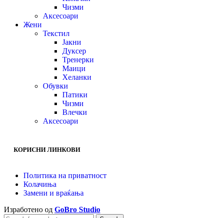
Чизми
Аксесоари
Жени
Текстил
Јакни
Дуксер
Тренерки
Маици
Хеланки
Обувки
Патики
Чизми
Влечки
Аксесоари
КОРИСНИ ЛИНКОВИ
Политика на приватност
Колачиња
Замени и враќања
Изработено од
GoBro Studio