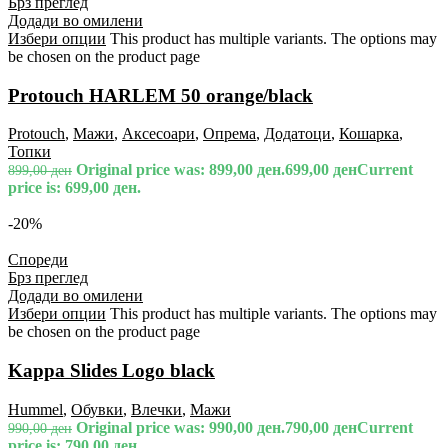
Брз преглед
Додади во омилени
Избери опции
This product has multiple variants. The options may
be chosen on the product page
Protouch HARLEM 50 orange/black
Protouch
,
Мажи
,
Аксесоари
,
Опрема
,
Додатоци
,
Кошарка
,
Топки
Original price was: 899,00 ден.
699,00
ден
Current
899,00
ден
price is: 699,00 ден.
-20%
Спореди
Брз преглед
Додади во омилени
Избери опции
This product has multiple variants. The options may
be chosen on the product page
Kappa Slides Logo black
Hummel
,
Обувки
,
Влечки
,
Мажи
Original price was: 990,00 ден.
790,00
ден
Current
990,00
ден
price is: 790,00 ден.