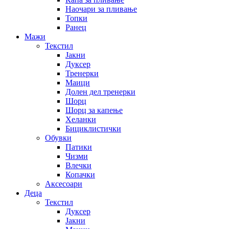
Наочари за пливање
Топки
Ранец
Мажи
Текстил
Јакни
Дуксер
Тренерки
Маици
Долен дел тренерки
Шорц
Шорц за капење
Хеланки
Бициклистички
Обувки
Патики
Чизми
Влечки
Копачки
Аксесоари
Деца
Текстил
Дуксер
Јакни