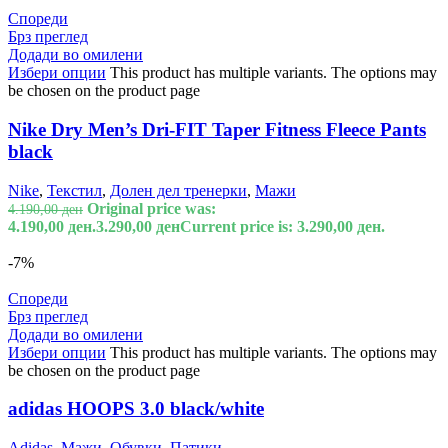
Спореди
Брз преглед
Додади во омилени
Избери опции
This product has multiple variants. The options may
be chosen on the product page
Nike Dry Men’s Dri-FIT Taper Fitness Fleece Pants
black
Nike
,
Текстил
,
Долен дел тренерки
,
Мажи
Original price was:
4.190,00
ден
4.190,00 ден.
3.290,00
ден
Current price is: 3.290,00 ден.
-7%
Спореди
Брз преглед
Додади во омилени
Избери опции
This product has multiple variants. The options may
be chosen on the product page
adidas HOOPS 3.0 black/white
Adidas
,
Мажи
,
Обувки
,
Патики