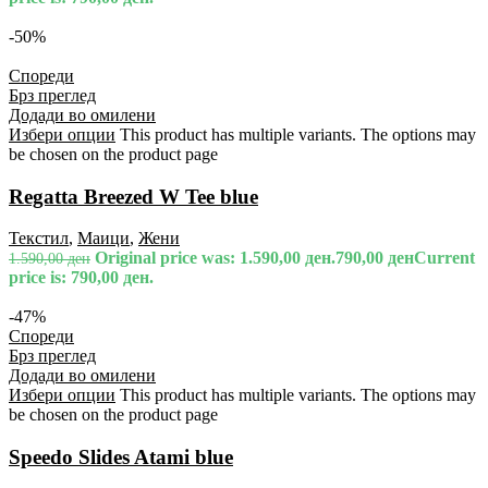
-50%
Спореди
Брз преглед
Додади во омилени
Избери опции
This product has multiple variants. The options may
be chosen on the product page
Regatta Breezed W Tee blue
Текстил
,
Маици
,
Жени
Original price was: 1.590,00 ден.
790,00
ден
Current
1.590,00
ден
price is: 790,00 ден.
-47%
Спореди
Брз преглед
Додади во омилени
Избери опции
This product has multiple variants. The options may
be chosen on the product page
Speedo Slides Atami blue