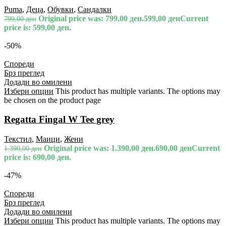
Puma
,
Деца
,
Обувки
,
Сандалки
Original price was: 799,00 ден.
599,00
ден
Current
799,00
ден
price is: 599,00 ден.
-50%
Спореди
Брз преглед
Додади во омилени
Избери опции
This product has multiple variants. The options may
be chosen on the product page
Regatta Fingal W Tee grey
Текстил
,
Маици
,
Жени
Original price was: 1.390,00 ден.
690,00
ден
Current
1.390,00
ден
price is: 690,00 ден.
-47%
Спореди
Брз преглед
Додади во омилени
Избери опции
This product has multiple variants. The options may