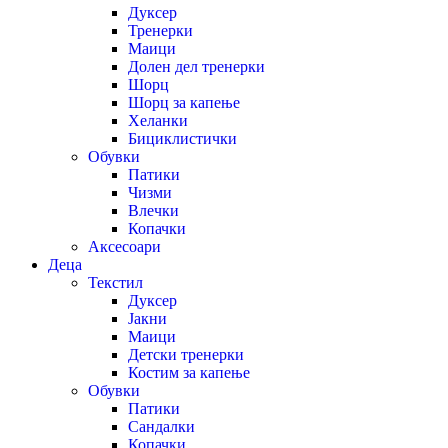
Дуксер
Тренерки
Маици
Долен дел тренерки
Шорц
Шорц за капење
Хеланки
Бициклистички
Обувки
Патики
Чизми
Влечки
Копачки
Аксесоари
Деца
Текстил
Дуксер
Јакни
Маици
Детски тренерки
Костим за капење
Обувки
Патики
Сандалки
Копачки