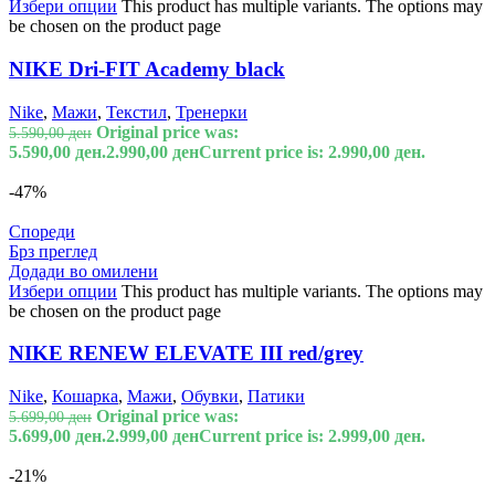
Избери опции
This product has multiple variants. The options may
be chosen on the product page
NIKE Dri-FIT Academy black
Nike
,
Мажи
,
Текстил
,
Тренерки
Original price was:
5.590,00
ден
5.590,00 ден.
2.990,00
ден
Current price is: 2.990,00 ден.
-47%
Спореди
Брз преглед
Додади во омилени
Избери опции
This product has multiple variants. The options may
be chosen on the product page
NIKE RENEW ELEVATE III red/grey
Nike
,
Кошарка
,
Мажи
,
Обувки
,
Патики
Original price was:
5.699,00
ден
5.699,00 ден.
2.999,00
ден
Current price is: 2.999,00 ден.
-21%