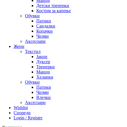
Маици
Детски тренерки
Костим за капење
Обувки
Патики
Сандалки
Копачки
Чизми
Аксесоари
Жени
Текстил
Јакни
Дуксер
Тренерки
Маици
Хеланки
Обувки
Патики
Чизми
Влечки
Аксесоари
Wishlist
Спореди
Login / Register