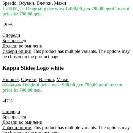
Speedo
,
Обувки
,
Влечки
,
Мажи
Original price was: 1.490,00 ден.
790,00
ден
Current
1.490,00
ден
price is: 790,00 ден.
-20%
Спореди
Брз преглед
Додади во омилени
Избери опции
This product has multiple variants. The options may
be chosen on the product page
Kappa Slides Logo white
Hummel
,
Обувки
,
Влечки
,
Мажи
Original price was: 990,00 ден.
790,00
ден
Current
990,00
ден
price is: 790,00 ден.
-47%
Спореди
Брз преглед
Додади во омилени
Избери опции
This product has multiple variants. The options may
be chosen on the product page