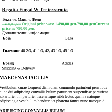
Regatta Fingal W Tee terracotta
Текстил
,
Маици
,
Жени
Original price was: 1.490,00 ден.
790,00
ден
Current
1.490,00
ден
price is: 790,00 ден.
Дополнителни информации
Боја
Бела
Големини
40 2/3
,
41 1/3
,
42
,
43 1/3
,
45 1/3
Бренд
Adidas
Shipping & Delivery
MAECENAS IACULIS
Vestibulum curae torquent diam diam commodo parturient penatibus
nunc dui adipiscing convallis bulum parturient suspendisse parturient
a.Parturient in parturient scelerisque nibh lectus quam a natoque
adipiscing a vestibulum hendrerit et pharetra fames nunc natoque dui.
ADIPISCING CONVALLIS BULUM