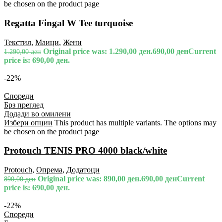
be chosen on the product page
Regatta Fingal W Tee turquoise
Текстил
,
Маици
,
Жени
Original price was: 1.290,00 ден.
690,00
ден
Current
1.290,00
ден
price is: 690,00 ден.
-22%
Спореди
Брз преглед
Додади во омилени
Избери опции
This product has multiple variants. The options may
be chosen on the product page
Protouch TENIS PRO 4000 black/white
Protouch
,
Опрема
,
Додатоци
Original price was: 890,00 ден.
690,00
ден
Current
890,00
ден
price is: 690,00 ден.
-22%
Спореди