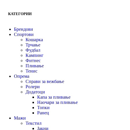
КАТЕГОРИИ
Брендови
Спортови
Кошарка
Трчање
Фудбал
Кампинг
Фитнес
Пливање
Тенис
Опрема
Справи за вежбање
Ролери
Додатоци
Капа за пливање
Наочари за пливање
Топки
Ранец
Мажи
Текстил
Јакни