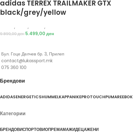
adidas TERREX TRAILMAKER GTX
black/grey/yellow
Adidas
,
Мажи
,
Обувки
,
Чизми
5.499,00
ден
9.899,00
ден
Бул. Гоце Делчев бр. 3, Прилеп
contact@lukassport.mk
075 360 100
Брендови
ADIDAS
ENERGETICS
HUMMEL
KAPPA
NIKE
PROTOUCH
PUMA
REEBOK
Категории
БРЕНДОВИ
СПОРТОВИ
ОПРЕМА
МАЖИ
ДЕЦА
ЖЕНИ