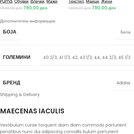
Puma
,
Обувки
,
Влечки
,
Мажи
Текстил
,
Маици
,
Жени
790,00
ден
790,00
ден
1.590,00
ден
1.490,00
ден
Дополнителни информации
БОЈА
Бела
ГОЛЕМИНИ
40 2/3
,
41 1/3
,
42
,
43 1/3
,
44
,
44 2/3
,
45 1/3
БРЕНД
Adidas
Shipping & Delivery
MAECENAS IACULIS
Vestibulum curae torquent diam diam commodo parturient
penatibus nunc dui adipiscing convallis bulum parturient