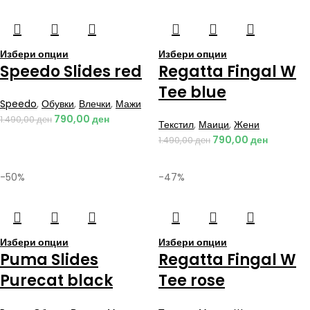
Избери опции
Избери опции
Speedo Slides red
Regatta Fingal W
Tee blue
Speedo
,
Обувки
,
Влечки
,
Мажи
790,00
ден
1.490,00
ден
Текстил
,
Маици
,
Жени
790,00
ден
1.490,00
ден
-50%
-47%
Избери опции
Избери опции
Puma Slides
Regatta Fingal W
Purecat black
Tee rose