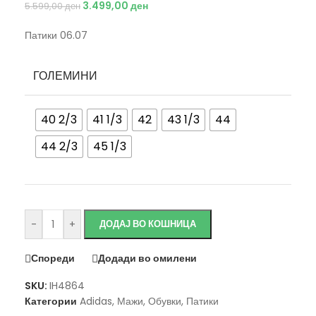
3.499,00
ден
5.599,00
ден
Патики 06.07
ГОЛЕМИНИ
40 2/3
41 1/3
42
43 1/3
44
44 2/3
45 1/3
Исчисти
-
+
ДОДАЈ ВО КОШНИЦА
Спореди
Додади во омилени
SKU:
IH4864
Категории
Adidas
,
Мажи
,
Обувки
,
Патики