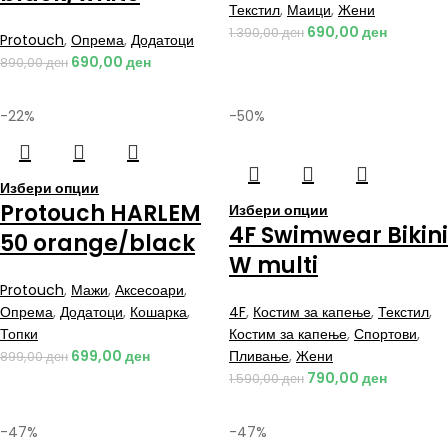
Текстил
,
Маици
,
Жени
690,00
ден
1.390,00
ден
Protouch
,
Опрема
,
Додатоци
690,00
ден
890,00
ден
-22%
-50%
Избери опции
Protouch HARLEM
Избери опции
4F Swimwear Bikini
50 orange/black
W multi
Protouch
,
Мажи
,
Аксесоари
,
Опрема
,
Додатоци
,
Кошарка
,
4F
,
Костим за капење
,
Текстил
,
Топки
Костим за капење
,
Спортови
,
699,00
ден
Пливање
,
Жени
899,00
ден
790,00
ден
1.590,00
ден
-47%
-47%