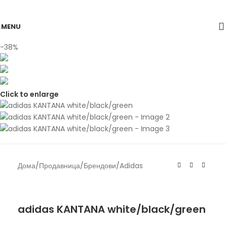
Skip to navigation
Skip to main content
MENU
-38%
Click to enlarge
Дома
/
Продавница
/
Брендови
/
Adidas
Adidas
adidas KANTANA white/black/green