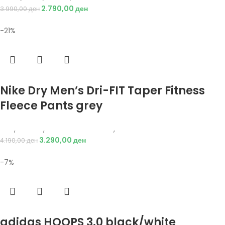
2.790,00
ден
3.990,00
ден
-21%
Избери опции
Nike Dry Men’s Dri-FIT Taper Fitness
Fleece Pants grey
Nike
,
Текстил
,
Долен дел тренерки
,
Мажи
3.290,00
ден
4.190,00
ден
-7%
Избери опции
adidas HOOPS 3.0 black/white