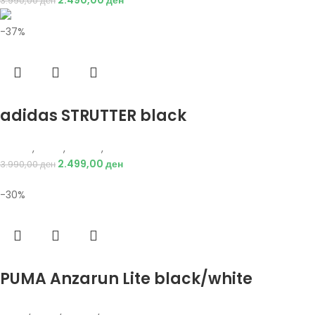
2.490,00
ден
3.990,00
ден
-37%
Избери опции
adidas STRUTTER black
Adidas
,
Мажи
,
Обувки
,
Патики
2.499,00
ден
3.990,00
ден
-30%
Избери опции
PUMA Anzarun Lite black/white
Puma
,
Мажи
,
Обувки
,
Патики