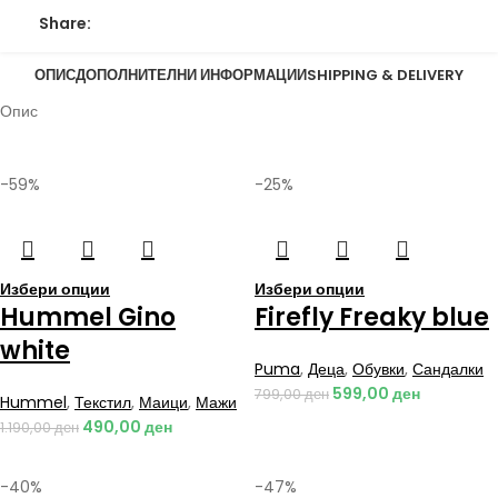
Share:
ОПИС
ДОПОЛНИТЕЛНИ ИНФОРМАЦИИ
SHIPPING & DELIVERY
Опис
-59%
-25%
Избери опции
Избери опции
Hummel Gino
Firefly Freaky blue
white
Puma
,
Деца
,
Обувки
,
Сандалки
599,00
ден
799,00
ден
Hummel
,
Текстил
,
Маици
,
Мажи
490,00
ден
1.190,00
ден
-40%
-47%