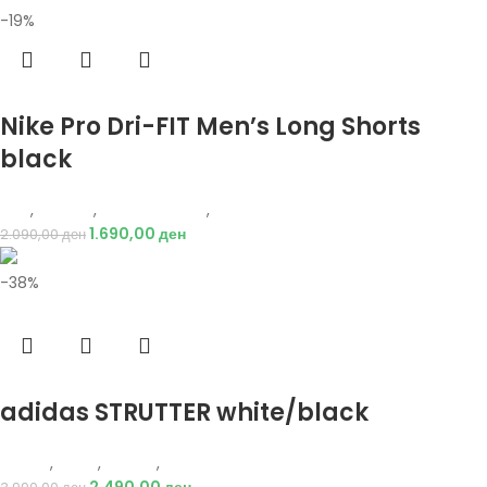
-19%
Избери опции
Nike Pro Dri-FIT Men’s Long Shorts
black
Nike
,
Текстил
,
Бициклистички
,
Мажи
1.690,00
ден
2.090,00
ден
-38%
Избери опции
adidas STRUTTER white/black
Adidas
,
Мажи
,
Обувки
,
Патики