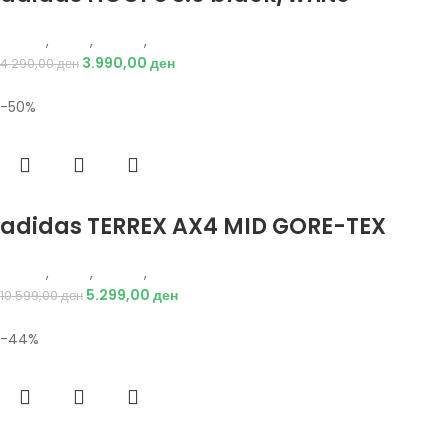
Adidas
,
Мажи
,
Обувки
,
Патики
3.990,00
ден
4.290,00
ден
-50%
Избери опции
adidas TERREX AX4 MID GORE-TEX
Adidas
,
Мажи
,
Обувки
,
Чизми
5.299,00
ден
10.599,00
ден
-44%
Избери опции