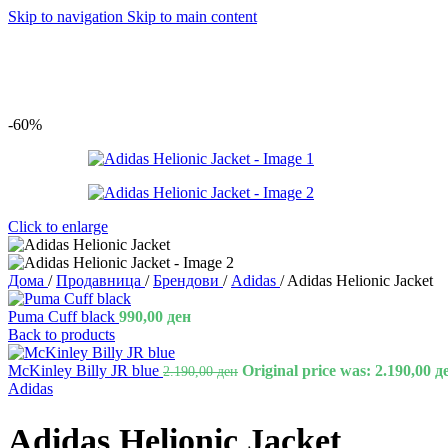
Skip to navigation
Skip to main content
-60%
Click to enlarge
Дома
/
Продавница
/
Брендови
/
Adidas
/
Adidas Helionic Jacket
Puma Cuff black
990,00
ден
Back to products
McKinley Billy JR blue
Original price was: 2.190,00 д
2.190,00
ден
Adidas
Adidas Helionic Jacket