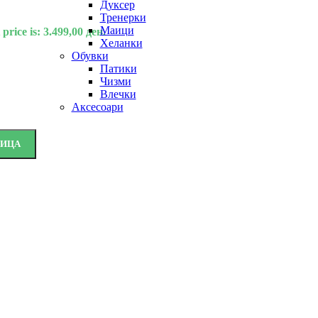
Дуксер
Тренерки
Маици
price is: 3.499,00 ден.
Хеланки
Обувки
Патики
Чизми
Влечки
Аксесоари
НИЦА