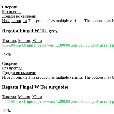
Спореди
Брз преглед
Додади во омилени
Избери опции
This product has multiple variants. The options may 
Regatta Fingal W Tee grey
Текстил
,
Маици
,
Жени
Original price was: 1.390,00 ден.
690,00
ден
Current pr
1.390,00
ден
-47%
Спореди
Брз преглед
Додади во омилени
Избери опции
This product has multiple variants. The options may 
Regatta Fingal W Tee turquoise
Текстил
,
Маици
,
Жени
Original price was: 1.290,00 ден.
690,00
ден
Current pr
1.290,00
ден
-22%