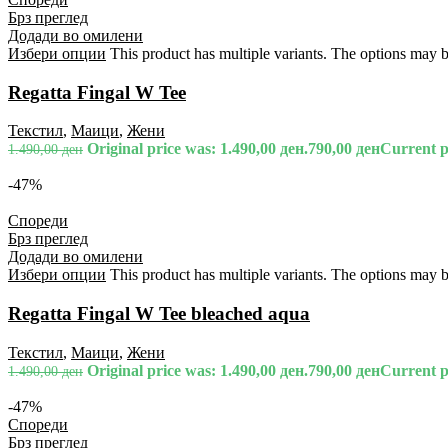
Брз преглед
Додади во омилени
Избери опции
This product has multiple variants. The options may 
Regatta Fingal W Tee
Текстил
,
Маици
,
Жени
Original price was: 1.490,00 ден.
790,00
ден
Current pr
1.490,00
ден
-47%
Спореди
Брз преглед
Додади во омилени
Избери опции
This product has multiple variants. The options may 
Regatta Fingal W Tee bleached aqua
Текстил
,
Маици
,
Жени
Original price was: 1.490,00 ден.
790,00
ден
Current pr
1.490,00
ден
-47%
Спореди
Брз преглед