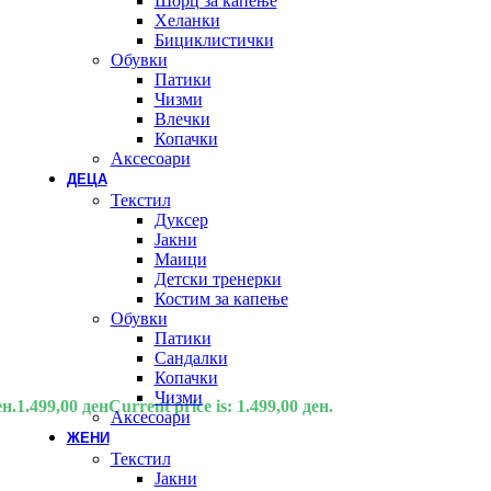
Шорц за капење
Хеланки
Бициклистички
Обувки
Патики
Чизми
Влечки
Копачки
Аксесоари
ДЕЦА
Текстил
Дуксер
Јакни
Маици
Детски тренерки
Костим за капење
Обувки
Патики
Сандалки
Копачки
Чизми
ен.
1.499,00
ден
Current price is: 1.499,00 ден.
Аксесоари
ЖЕНИ
Текстил
Јакни