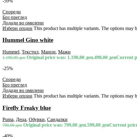
-59%
Спореди
Брз преглед
Додади во омилени
Избери опции
This product has multiple variants. The options may 
Hummel Gino white
Hummel
,
Текстил
,
Маици
,
Мажи
Original price was: 1.190,00 ден.
490,00
ден
Current pr
1.190,00
ден
-25%
Спореди
Брз преглед
Додади во омилени
Избери опции
This product has multiple variants. The options may 
Firefly Freaky blue
Puma
,
Деца
,
Обувки
,
Сандалки
Original price was: 799,00 ден.
599,00
ден
Current price
799,00
ден
-40%