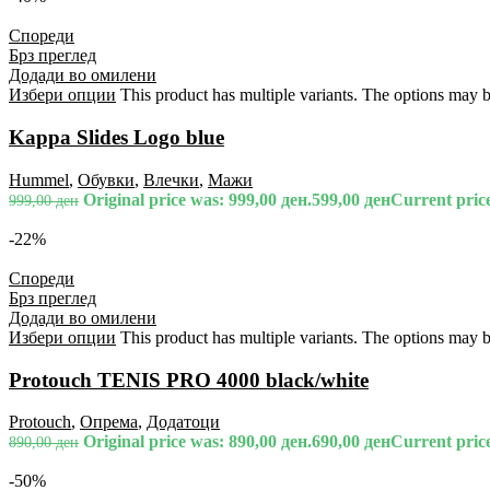
Спореди
Брз преглед
Додади во омилени
Избери опции
This product has multiple variants. The options may 
Kappa Slides Logo blue
Hummel
,
Обувки
,
Влечки
,
Мажи
Original price was: 999,00 ден.
599,00
ден
Current price
999,00
ден
-22%
Спореди
Брз преглед
Додади во омилени
Избери опции
This product has multiple variants. The options may 
Protouch TENIS PRO 4000 black/white
Protouch
,
Опрема
,
Додатоци
Original price was: 890,00 ден.
690,00
ден
Current price
890,00
ден
-50%