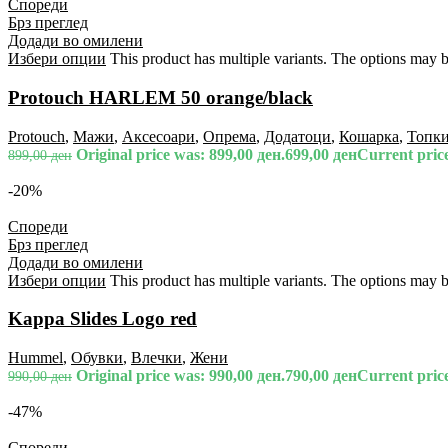
Спореди
Брз преглед
Додади во омилени
Избери опции
This product has multiple variants. The options may 
Protouch HARLEM 50 orange/black
Protouch
,
Мажи
,
Аксесоари
,
Опрема
,
Додатоци
,
Кошарка
,
Топк
Original price was: 899,00 ден.
699,00
ден
Current price
899,00
ден
-20%
Спореди
Брз преглед
Додади во омилени
Избери опции
This product has multiple variants. The options may 
Kappa Slides Logo red
Hummel
,
Обувки
,
Влечки
,
Жени
Original price was: 990,00 ден.
790,00
ден
Current price
990,00
ден
-47%
Спореди