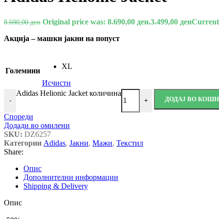
Original price was: 8.690,00 ден.
3.499,00
ден
Current 
8.690,00
ден
Акција – машки јакни на попуст
XL
Големини
Исчисти
Adidas Helionic Jacket количина
ДОДАЈ ВО КОШ
-
+
Спореди
Додади во омилени
SKU:
DZ6257
Категории
Adidas
,
Јакни
,
Мажи
,
Текстил
Share:
Опис
Дополнителни информации
Shipping & Delivery
Опис