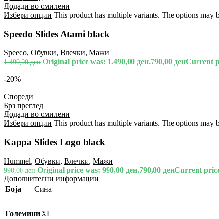
Додади во омилени
Избери опции
This product has multiple variants. The options may 
Speedo Slides Atami black
Speedo
,
Обувки
,
Влечки
,
Мажи
Original price was: 1.490,00 ден.
790,00
ден
Current pr
1.490,00
ден
-20%
Спореди
Брз преглед
Додади во омилени
Избери опции
This product has multiple variants. The options may 
Kappa Slides Logo black
Hummel
,
Обувки
,
Влечки
,
Мажи
Original price was: 990,00 ден.
790,00
ден
Current price
990,00
ден
Дополнителни информации
Боја
Сина
Големини
XL