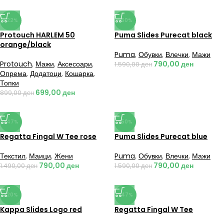
-22%
-50%
Protouch HARLEM 50
Puma Slides Purecat black
orange/black
Puma
,
Обувки
,
Влечки
,
Мажи
Protouch
,
Мажи
,
Аксесоари
,
790,00
ден
1.590,00
ден
Опрема
,
Додатоци
,
Кошарка
,
Топки
699,00
ден
899,00
ден
-47%
-50%
Regatta Fingal W Tee rose
Puma Slides Purecat blue
Текстил
,
Маици
,
Жени
Puma
,
Обувки
,
Влечки
,
Мажи
790,00
ден
790,00
ден
1.490,00
ден
1.590,00
ден
-20%
-47%
Kappa Slides Logo red
Regatta Fingal W Tee