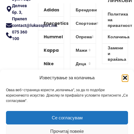
ЛИНКОВИ
Делчев
Adidas
Брендови
бр. 3,
Политика
Прилеп
на
Energetics
Спортови
приватност
contact@lukassport.mk
075 360
Hummel
Опрема
Колачиња
100
Замени
Kappa
Мажи
и
враќања
Nike
Деца
Protouch
Жени
Известување за колачиња
Оваа веб-страница користи „колачиња“, за да го подобри
Puma
корисничкото искуство. Доколку ги прифаќате условите притиснете „Се
согласувам“.
Reebok
Се согласувам
Изработено од
GoBro Studio
Прочитај повеќе