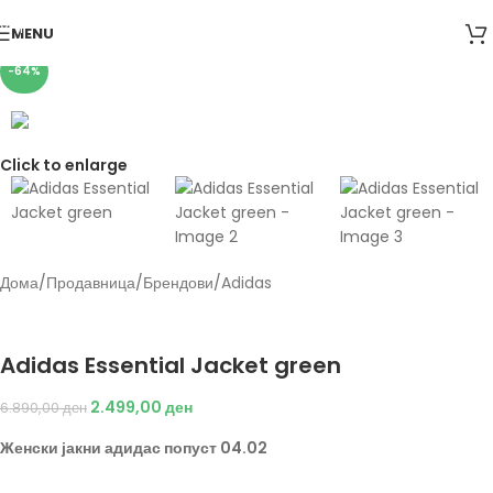
Skip to navigation
MENU
Skip to main content
-64%
Click to enlarge
Дома
/
Продавница
/
Брендови
/
Adidas
Back to products
Adidas
Adidas Essential Jacket green
2.499,00
ден
6.890,00
ден
Женски јакни адидас попуст 04.02