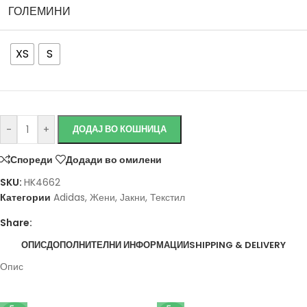
ГОЛЕМИНИ
XS
S
Исчисти
-
+
ДОДАЈ ВО КОШНИЦА
Спореди
Додади во омилени
SKU:
HK4662
Категории
Adidas
,
Жени
,
Јакни
,
Текстил
Share:
ОПИС
ДОПОЛНИТЕЛНИ ИНФОРМАЦИИ
SHIPPING & DELIVERY
Опис