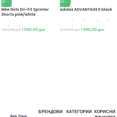
-31%
-39%
Nike Girls Dri-Fit Sprinter
adidas ADVANTAGE K black
Shorts pink/white
Adidas
,
Жени
,
Обувки
,
Деца
,
Nike
,
Жени
,
Текстил
Обувки
,
Патики
,
Патики
1.090,00
ден
1.690,00
ден
1.590,00
ден
2.790,00
ден
БРЕНДОВИ
КАТЕГОРИИ
КОРИСНИ
Бул. Гоце