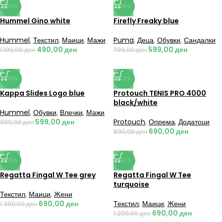
-59%
-25%
Hummel Gino white
Firefly Freaky blue
Hummel
,
Текстил
,
Маици
,
Мажи
Puma
,
Деца
,
Обувки
,
Сандалки
490,00
ден
599,00
ден
1.190,00
ден
799,00
ден
-40%
-22%
Kappa Slides Logo blue
Protouch TENIS PRO 4000
black/white
Hummel
,
Обувки
,
Влечки
,
Мажи
599,00
ден
Protouch
,
Опрема
,
Додатоци
999,00
ден
690,00
ден
890,00
ден
-50%
-47%
Regatta Fingal W Tee grey
Regatta Fingal W Tee
turquoise
Текстил
,
Маици
,
Жени
690,00
ден
Текстил
,
Маици
,
Жени
1.390,00
ден
690,00
ден
1.290,00
ден