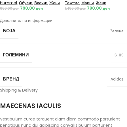
Hummel
,
Обувки
,
Влечки
,
Жени
Текстил
,
Маици
,
Жени
790,00
ден
790,00
ден
990,00
ден
1.490,00
ден
Дополнителни информации
БОЈА
Зелена
ГОЛЕМИНИ
S
,
XS
БРЕНД
Adidas
Shipping & Delivery
MAECENAS IACULIS
Vestibulum curae torquent diam diam commodo parturient
penatibus nunc dui adipiscing convallis bulum parturient