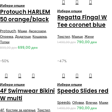
Избери опции
Protouch HARLEM
Избери опции
Regatta Fingal W
50 orange/black
Tee coronet blue
Protouch
,
Мажи
,
Аксесоари
,
Опрема
,
Додатоци
,
Кошарка
,
Текстил
,
Маици
,
Жени
Топки
790,00
ден
1.490,00
ден
699,00
ден
899,00
ден
-50%
-47%
Избери опции
Избери опции
4F Swimwear Bikini
Speedo Slides red
W multi
Speedo
,
Обувки
,
Влечки
,
Мажи
790,00
ден
1.490,00
ден
4F
,
Костим за капење
,
Текстил
,