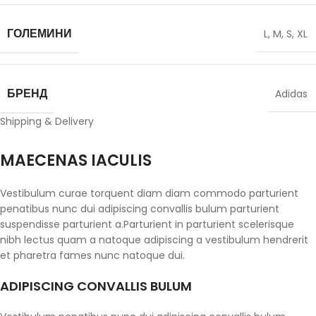
ГОЛЕМИНИ
L
,
M
,
S
,
XL
БРЕНД
Adidas
Shipping & Delivery
MAECENAS IACULIS
Vestibulum curae torquent diam diam commodo parturient
penatibus nunc dui adipiscing convallis bulum parturient
suspendisse parturient a.Parturient in parturient scelerisque
nibh lectus quam a natoque adipiscing a vestibulum hendrerit
et pharetra fames nunc natoque dui.
ADIPISCING CONVALLIS BULUM