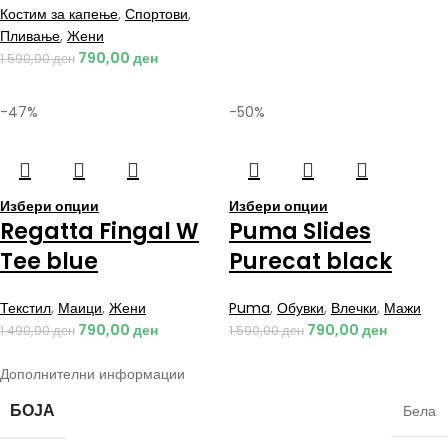
Костим за капење
,
Спортови
,
Пливање
,
Жени
790,00
ден
1.590,00
ден
-47%
-50%
Избери опции
Избери опции
Regatta Fingal W
Puma Slides
Tee blue
Purecat black
Текстил
,
Маици
,
Жени
Puma
,
Обувки
,
Влечки
,
Мажи
790,00
ден
790,00
ден
1.490,00
ден
1.590,00
ден
Дополнителни информации
БОЈА
Бела