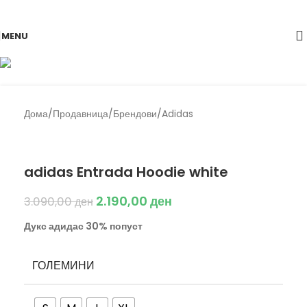
Skip to navigation
Skip to main content
-29%
MENU
Дома
/
Продавница
/
Брендови
/
Adidas
Back to products
Adidas
adidas Entrada Hoodie white
2.190,00
ден
3.090,00
ден
Дукс адидас 30% попуст
ГОЛЕМИНИ