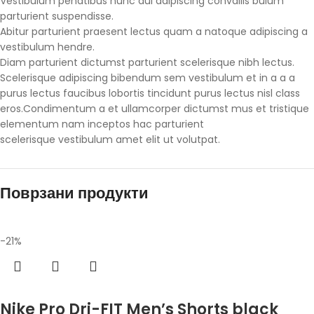
Vestibulum penatibus nunc dui adipiscing convallis bulum
parturient suspendisse.
Abitur parturient praesent lectus quam a natoque adipiscing a
vestibulum hendre.
Diam parturient dictumst parturient scelerisque nibh lectus.
Scelerisque adipiscing bibendum sem vestibulum et in a a a
purus lectus faucibus lobortis tincidunt purus lectus nisl class
eros.Condimentum a et ullamcorper dictumst mus et tristique
elementum nam inceptos hac parturient
scelerisque vestibulum amet elit ut volutpat.
Поврзани продукти
-21%
Избери опции
Nike Pro Dri-FIT Men’s Shorts black