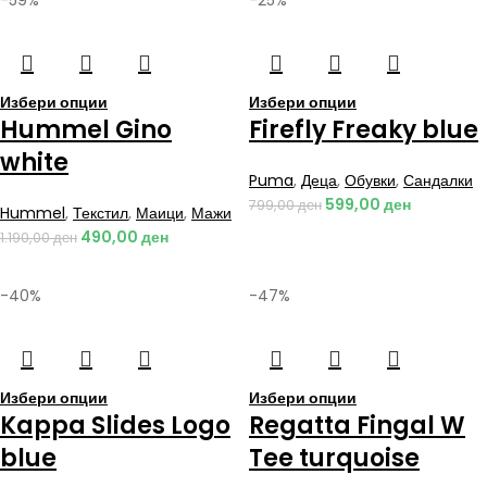
-59%
-25%
Избери опции
Избери опции
Hummel Gino
Firefly Freaky blue
white
Puma
,
Деца
,
Обувки
,
Сандалки
599,00
ден
799,00
ден
Hummel
,
Текстил
,
Маици
,
Мажи
490,00
ден
1.190,00
ден
-40%
-47%
Избери опции
Избери опции
Kappa Slides Logo
Regatta Fingal W
blue
Tee turquoise