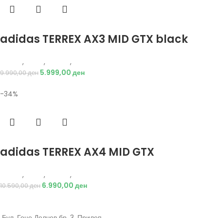
Избери опции
adidas TERREX AX3 MID GTX black
Adidas
,
Мажи
,
Обувки
,
Чизми
5.999,00
ден
9.990,00
ден
-34%
Избери опции
adidas TERREX AX4 MID GTX
Adidas
,
Мажи
,
Обувки
,
Чизми
6.990,00
ден
10.590,00
ден
Бул. Гоце Делчев бр. 3, Прилеп