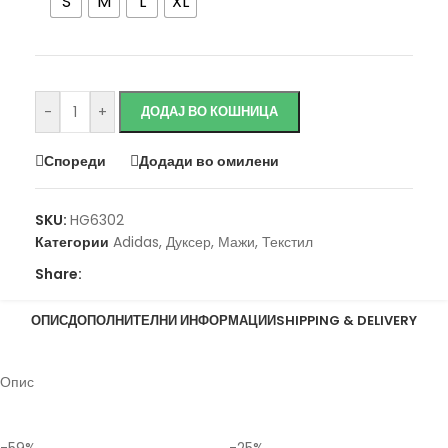
S
M
L
XL
Исчисти
-
+
ДОДАЈ ВО КОШНИЦА
Спореди
Додади во омилени
SKU:
HG6302
Категории
Adidas
,
Дуксер
,
Мажи
,
Текстил
Share:
ОПИС
ДОПОЛНИТЕЛНИ ИНФОРМАЦИИ
SHIPPING & DELIVERY
Опис