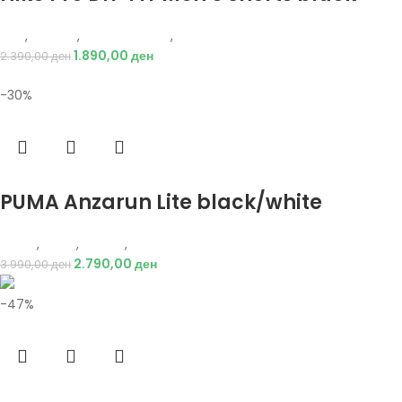
Nike
,
Текстил
,
Бициклистички
,
Мажи
1.890,00
ден
2.390,00
ден
-30%
Избери опции
PUMA Anzarun Lite black/white
Puma
,
Мажи
,
Обувки
,
Патики
2.790,00
ден
3.990,00
ден
-47%
Избери опции