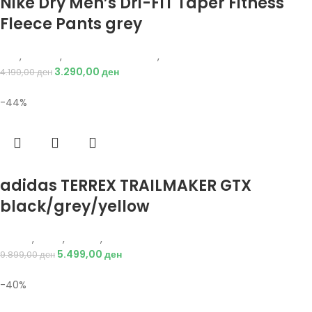
Nike Dry Men’s Dri-FIT Taper Fitness
Fleece Pants grey
Nike
,
Текстил
,
Долен дел тренерки
,
Мажи
3.290,00
ден
4.190,00
ден
-44%
Избери опции
adidas TERREX TRAILMAKER GTX
black/grey/yellow
Adidas
,
Мажи
,
Обувки
,
Чизми
5.499,00
ден
9.899,00
ден
-40%