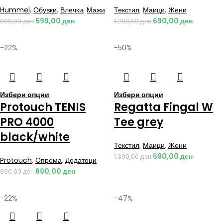
Hummel
,
Обувки
,
Влечки
,
Мажи
Текстил
,
Маици
,
Жени
599,00
ден
690,00
ден
999,00
ден
1.290,00
ден
-22%
-50%
Избери опции
Избери опции
Protouch TENIS
Regatta Fingal W
PRO 4000
Tee grey
black/white
Текстил
,
Маици
,
Жени
690,00
ден
1.390,00
ден
Protouch
,
Опрема
,
Додатоци
690,00
ден
890,00
ден
-22%
-47%