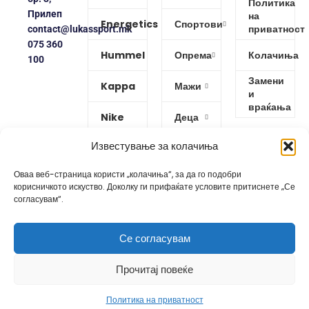
Политика
Прилеп
на
Energetics
Спортови
приватност
contact@lukassport.mk
075 360
Hummel
Опрема
Колачиња
100
Замени
Kappa
Мажи
и
враќања
Nike
Деца
Известување за колачиња
Protouch
Жени
Оваа веб-страница користи „колачиња“, за да го подобри
Puma
корисничкото искуство. Доколку ги прифаќате условите притиснете „Се
согласувам“.
Reebok
Се согласувам
Изработено од
GoBro Studio
Прочитај повеќе
Политика на приватност
Shop
Wishlist
Cart
My account