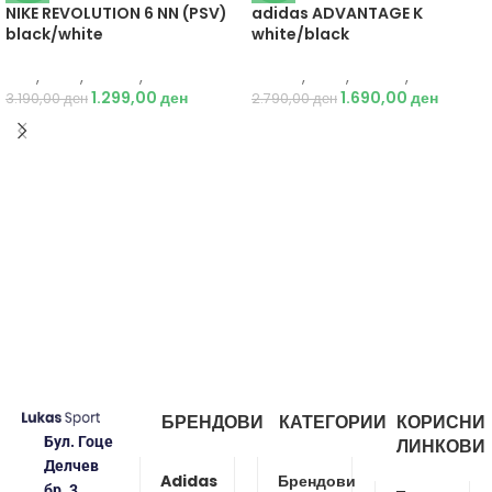
NIKE REVOLUTION 6 NN (PSV)
adidas ADVANTAGE K
black/white
white/black
Nike
,
Деца
,
Обувки
,
Патики
Adidas
,
Деца
,
Обувки
,
Патики
1.299,00
ден
1.690,00
ден
3.190,00
ден
2.790,00
ден
БРЕНДОВИ
КАТЕГОРИИ
КОРИСНИ
Бул. Гоце
ЛИНКОВИ
Делчев
Adidas
Брендови
бр. 3,