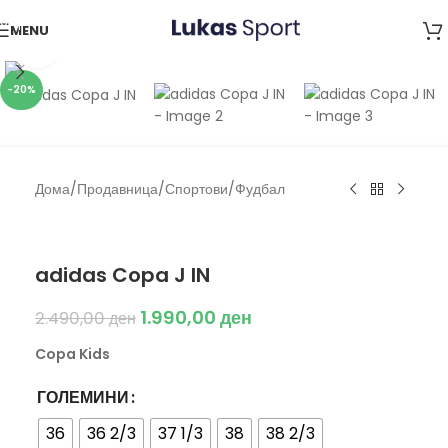
Skip to navigation
MENU
Skip to main content
Click to enlarge
-20%
Дома
/
Продавница
/
Спортови
/
Фудбал
Adidas
adidas Copa J IN
1.990,00
ден
2.490,00
ден
Copa Kids
ГОЛЕМИНИ
36
36 2/3
37 1/3
38
38 2/3