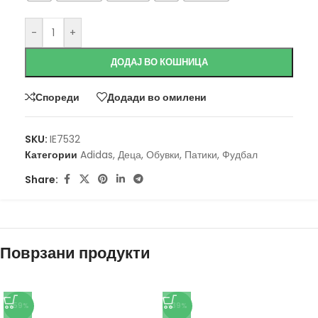
-
+
ДОДАЈ ВО КОШНИЦА
Спореди
Додади во омилени
SKU:
IE7532
Категории
Adidas
,
Деца
,
Обувки
,
Патики
,
Фудбал
Share:
Поврзани продукти
-59%
-39%