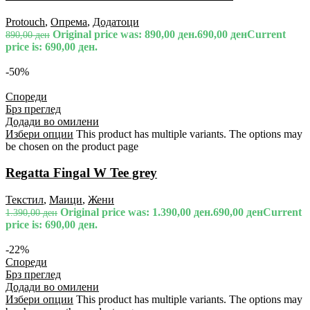
Protouch
,
Опрема
,
Додатоци
Original price was: 890,00 ден.
690,00
ден
Current
890,00
ден
price is: 690,00 ден.
-50%
Спореди
Брз преглед
Додади во омилени
Избери опции
This product has multiple variants. The options may
be chosen on the product page
Regatta Fingal W Tee grey
Текстил
,
Маици
,
Жени
Original price was: 1.390,00 ден.
690,00
ден
Current
1.390,00
ден
price is: 690,00 ден.
-22%
Спореди
Брз преглед
Додади во омилени
Избери опции
This product has multiple variants. The options may