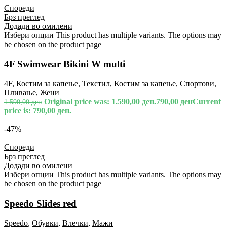
Спореди
Брз преглед
Додади во омилени
Избери опции
This product has multiple variants. The options may
be chosen on the product page
4F Swimwear Bikini W multi
4F
,
Костим за капење
,
Текстил
,
Костим за капење
,
Спортови
,
Пливање
,
Жени
Original price was: 1.590,00 ден.
790,00
ден
Current
1.590,00
ден
price is: 790,00 ден.
-47%
Спореди
Брз преглед
Додади во омилени
Избери опции
This product has multiple variants. The options may
be chosen on the product page
Speedo Slides red
Speedo
,
Обувки
,
Влечки
,
Мажи