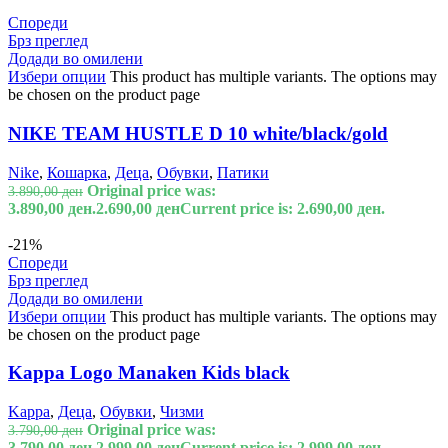
Спореди
Брз преглед
Додади во омилени
Избери опции
This product has multiple variants. The options may
be chosen on the product page
NIKE TEAM HUSTLE D 10 white/black/gold
Nike
,
Кошарка
,
Деца
,
Обувки
,
Патики
Original price was:
3.890,00
ден
3.890,00 ден.
2.690,00
ден
Current price is: 2.690,00 ден.
-21%
Спореди
Брз преглед
Додади во омилени
Избери опции
This product has multiple variants. The options may
be chosen on the product page
Kappa Logo Manaken Kids black
Kappa
,
Деца
,
Обувки
,
Чизми
Original price was:
3.790,00
ден
3.790,00 ден.
2.999,00
ден
Current price is: 2.999,00 ден.