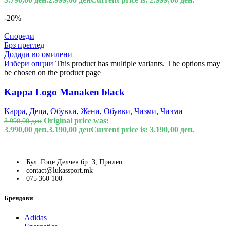
-20%
Спореди
Брз преглед
Додади во омилени
Избери опции
This product has multiple variants. The options may
be chosen on the product page
Kappa Logo Manaken black
Kappa
,
Деца
,
Обувки
,
Жени
,
Обувки
,
Чизми
,
Чизми
Original price was:
3.990,00
ден
3.990,00 ден.
3.190,00
ден
Current price is: 3.190,00 ден.
Бул. Гоце Делчев бр. 3, Прилеп
contact@lukassport.mk
075 360 100
Брендови
Adidas