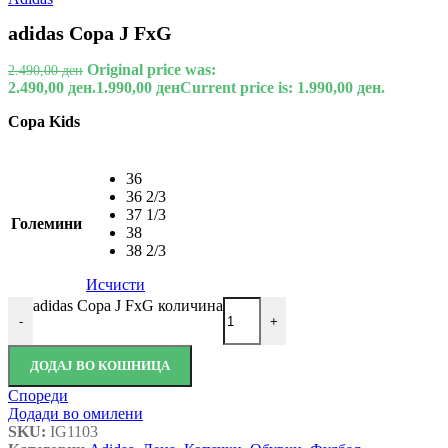
adidas Copa J FxG
Original price was:
2.490,00
ден
2.490,00 ден.
1.990,00
ден
Current price is: 1.990,00 ден.
Copa Kids
36
36 2/3
37 1/3
Големини
38
38 2/3
Исчисти
adidas Copa J FxG количина
-
+
ДОДАЈ ВО КОШНИЦА
Спореди
Додади во омилени
SKU:
IG1103