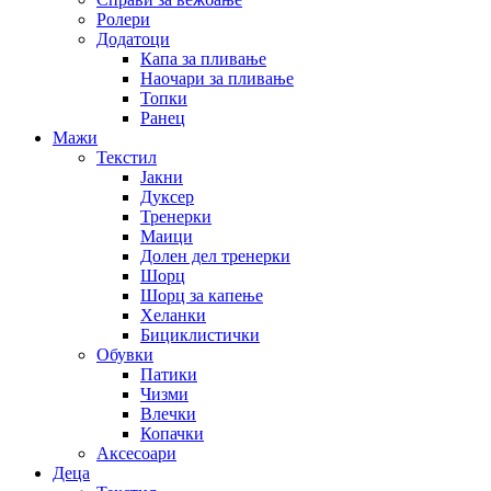
Ролери
Додатоци
Капа за пливање
Наочари за пливање
Топки
Ранец
Мажи
Текстил
Јакни
Дуксер
Тренерки
Маици
Долен дел тренерки
Шорц
Шорц за капење
Хеланки
Бициклистички
Обувки
Патики
Чизми
Влечки
Копачки
Аксесоари
Деца