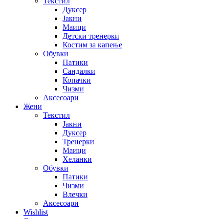
Текстил
Дуксер
Јакни
Маици
Детски тренерки
Костим за капење
Обувки
Патики
Сандалки
Копачки
Чизми
Аксесоари
Жени
Текстил
Јакни
Дуксер
Тренерки
Маици
Хеланки
Обувки
Патики
Чизми
Влечки
Аксесоари
Wishlist