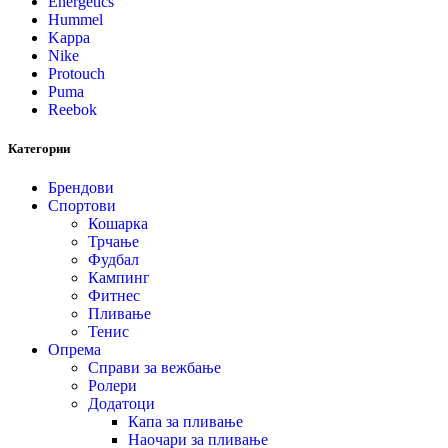
Energetics
Hummel
Kappa
Nike
Protouch
Puma
Reebok
Категории
Брендови
Спортови
Кошарка
Трчање
Фудбал
Кампинг
Фитнес
Пливање
Тенис
Опрема
Справи за вежбање
Ролери
Додатоци
Капа за пливање
Наочари за пливање