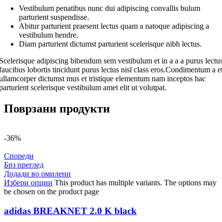
Vestibulum penatibus nunc dui adipiscing convallis bulum
parturient suspendisse.
Abitur parturient praesent lectus quam a natoque adipiscing a
vestibulum hendre.
Diam parturient dictumst parturient scelerisque nibh lectus.
Scelerisque adipiscing bibendum sem vestibulum et in a a a purus lectu
faucibus lobortis tincidunt purus lectus nisl class eros.Condimentum a e
ullamcorper dictumst mus et tristique elementum nam inceptos hac
parturient scelerisque vestibulum amet elit ut volutpat.
Поврзани продукти
-36%
Спореди
Брз преглед
Додади во омилени
Избери опции
This product has multiple variants. The options may
be chosen on the product page
adidas BREAKNET 2.0 K black