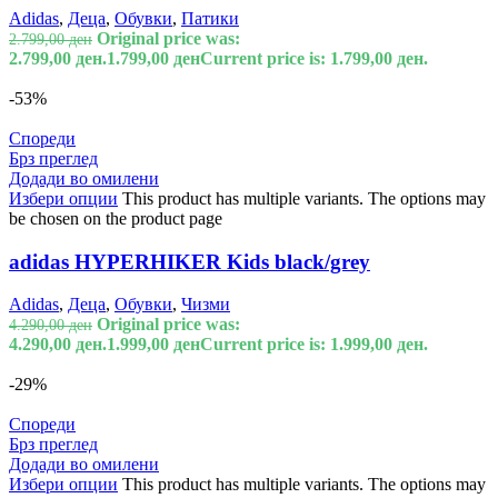
Adidas
,
Деца
,
Обувки
,
Патики
Original price was:
2.799,00
ден
2.799,00 ден.
1.799,00
ден
Current price is: 1.799,00 ден.
-53%
Спореди
Брз преглед
Додади во омилени
Избери опции
This product has multiple variants. The options may
be chosen on the product page
adidas HYPERHIKER Kids black/grey
Adidas
,
Деца
,
Обувки
,
Чизми
Original price was:
4.290,00
ден
4.290,00 ден.
1.999,00
ден
Current price is: 1.999,00 ден.
-29%
Спореди
Брз преглед
Додади во омилени
Избери опции
This product has multiple variants. The options may