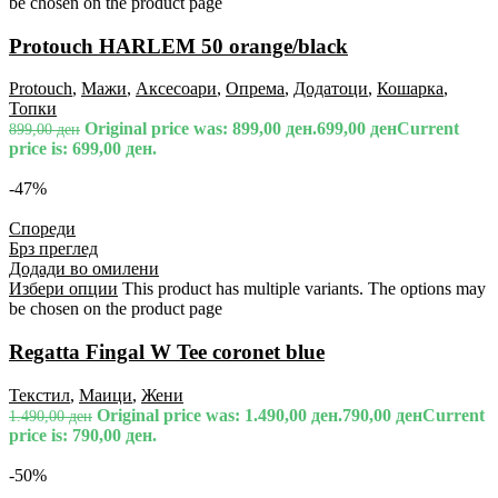
be chosen on the product page
Protouch HARLEM 50 orange/black
Protouch
,
Мажи
,
Аксесоари
,
Опрема
,
Додатоци
,
Кошарка
,
Топки
Original price was: 899,00 ден.
699,00
ден
Current
899,00
ден
price is: 699,00 ден.
-47%
Спореди
Брз преглед
Додади во омилени
Избери опции
This product has multiple variants. The options may
be chosen on the product page
Regatta Fingal W Tee coronet blue
Текстил
,
Маици
,
Жени
Original price was: 1.490,00 ден.
790,00
ден
Current
1.490,00
ден
price is: 790,00 ден.
-50%