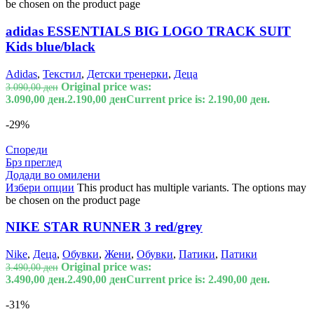
be chosen on the product page
adidas ESSENTIALS BIG LOGO TRACK SUIT
Kids blue/black
Adidas
,
Текстил
,
Детски тренерки
,
Деца
Original price was:
3.090,00
ден
3.090,00 ден.
2.190,00
ден
Current price is: 2.190,00 ден.
-29%
Спореди
Брз преглед
Додади во омилени
Избери опции
This product has multiple variants. The options may
be chosen on the product page
NIKE STAR RUNNER 3 red/grey
Nike
,
Деца
,
Обувки
,
Жени
,
Обувки
,
Патики
,
Патики
Original price was:
3.490,00
ден
3.490,00 ден.
2.490,00
ден
Current price is: 2.490,00 ден.
-31%