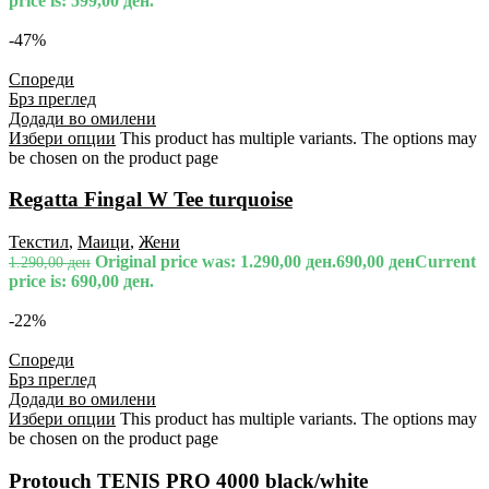
price is: 599,00 ден.
-47%
Спореди
Брз преглед
Додади во омилени
Избери опции
This product has multiple variants. The options may
be chosen on the product page
Regatta Fingal W Tee turquoise
Текстил
,
Маици
,
Жени
Original price was: 1.290,00 ден.
690,00
ден
Current
1.290,00
ден
price is: 690,00 ден.
-22%
Спореди
Брз преглед
Додади во омилени
Избери опции
This product has multiple variants. The options may
be chosen on the product page
Protouch TENIS PRO 4000 black/white