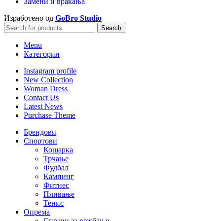
Замени и враќања
Изработено од
GoBro Studio
Search
Menu
Категории
Instagram profile
New Collection
Woman Dress
Contact Us
Latest News
Purchase Theme
Брендови
Спортови
Кошарка
Трчање
Фудбал
Кампинг
Фитнес
Пливање
Тенис
Опрема
Справи за вежбање