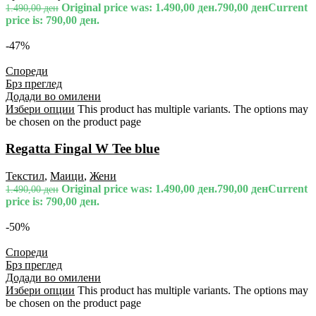
Original price was: 1.490,00 ден.
790,00
ден
Current
1.490,00
ден
price is: 790,00 ден.
-47%
Спореди
Брз преглед
Додади во омилени
Избери опции
This product has multiple variants. The options may
be chosen on the product page
Regatta Fingal W Tee blue
Текстил
,
Маици
,
Жени
Original price was: 1.490,00 ден.
790,00
ден
Current
1.490,00
ден
price is: 790,00 ден.
-50%
Спореди
Брз преглед
Додади во омилени
Избери опции
This product has multiple variants. The options may
be chosen on the product page