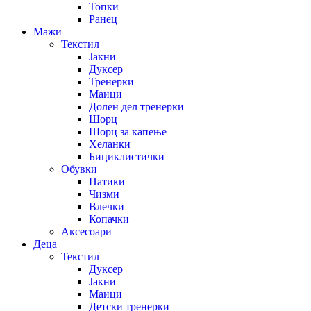
Топки
Ранец
Мажи
Текстил
Јакни
Дуксер
Тренерки
Маици
Долен дел тренерки
Шорц
Шорц за капење
Хеланки
Бициклистички
Обувки
Патики
Чизми
Влечки
Копачки
Аксесоари
Деца
Текстил
Дуксер
Јакни
Маици
Детски тренерки