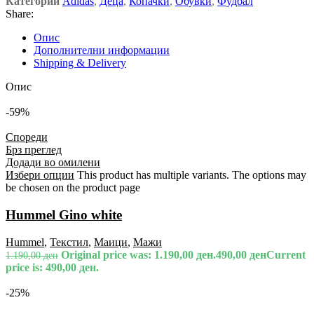
Категории
Adidas
,
Деца
,
Копачки
,
Обувки
,
Фудбал
Share:
Опис
Дополнителни информации
Shipping & Delivery
Опис
-59%
Спореди
Брз преглед
Додади во омилени
Избери опции
This product has multiple variants. The options may
be chosen on the product page
Hummel Gino white
Hummel
,
Текстил
,
Маици
,
Мажи
Original price was: 1.190,00 ден.
490,00
ден
Current
1.190,00
ден
price is: 490,00 ден.
-25%