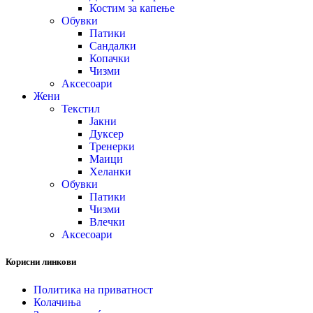
Костим за капење
Обувки
Патики
Сандалки
Копачки
Чизми
Аксесоари
Жени
Текстил
Јакни
Дуксер
Тренерки
Маици
Хеланки
Обувки
Патики
Чизми
Влечки
Аксесоари
Корисни линкови
Политика на приватност
Колачиња