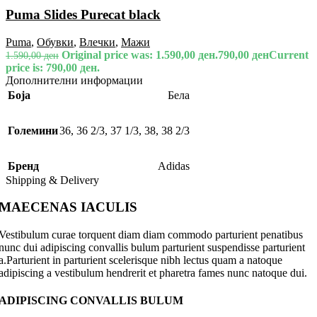
Puma Slides Purecat black
Puma
,
Обувки
,
Влечки
,
Мажи
Original price was: 1.590,00 ден.
790,00
ден
Current
1.590,00
ден
price is: 790,00 ден.
Дополнителни информации
Боја
Бела
Големини
36
,
36 2/3
,
37 1/3
,
38
,
38 2/3
Бренд
Adidas
Shipping & Delivery
MAECENAS IACULIS
Vestibulum curae torquent diam diam commodo parturient penatibus
nunc dui adipiscing convallis bulum parturient suspendisse parturient
a.Parturient in parturient scelerisque nibh lectus quam a natoque
adipiscing a vestibulum hendrerit et pharetra fames nunc natoque dui.
ADIPISCING CONVALLIS BULUM