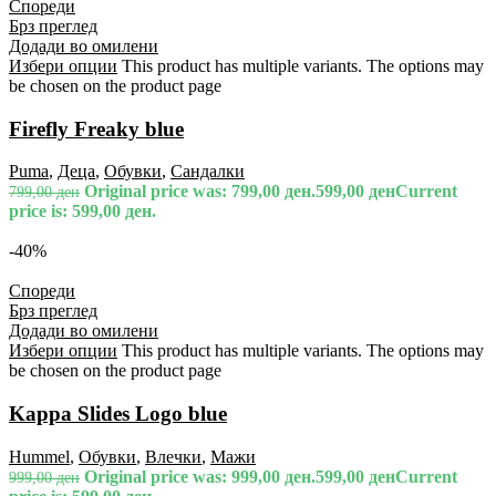
Спореди
Брз преглед
Додади во омилени
Избери опции
This product has multiple variants. The options may
be chosen on the product page
Firefly Freaky blue
Puma
,
Деца
,
Обувки
,
Сандалки
Original price was: 799,00 ден.
599,00
ден
Current
799,00
ден
price is: 599,00 ден.
-40%
Спореди
Брз преглед
Додади во омилени
Избери опции
This product has multiple variants. The options may
be chosen on the product page
Kappa Slides Logo blue
Hummel
,
Обувки
,
Влечки
,
Мажи
Original price was: 999,00 ден.
599,00
ден
Current
999,00
ден