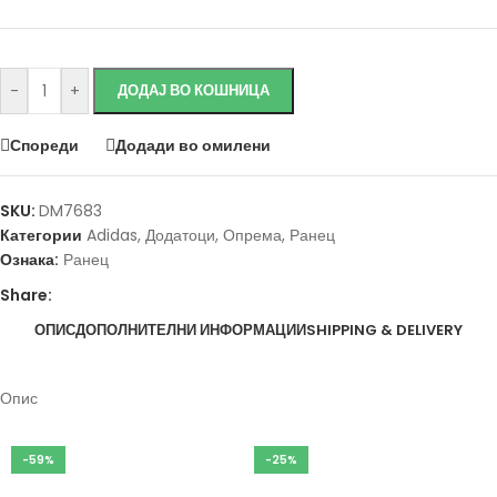
-
+
ДОДАЈ ВО КОШНИЦА
Спореди
Додади во омилени
SKU:
DM7683
Категории
Adidas
,
Додатоци
,
Опрема
,
Ранец
Ознака:
Ранец
Share:
ОПИС
ДОПОЛНИТЕЛНИ ИНФОРМАЦИИ
SHIPPING & DELIVERY
Опис
-59%
-25%