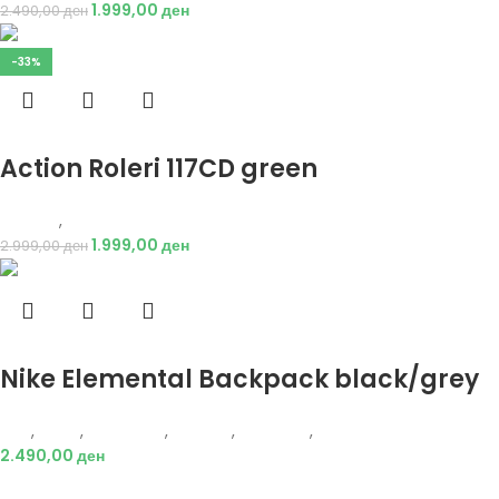
1.999,00
ден
2.490,00
ден
-33%
Избери опции
Action Roleri 117CD green
Опрема
,
Ролери
1.999,00
ден
2.999,00
ден
Избери опции
Nike Elemental Backpack black/grey
Nike
,
Мажи
,
Аксесоари
,
Опрема
,
Додатоци
,
Ранец
2.490,00
ден