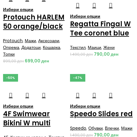
Избери опции
Protouch HARLEM
Избери опции
Regatta Fingal W
50 orange/black
Tee coronet blue
Protouch
,
Мажи
,
Аксесоари
,
Опрема
,
Додатоци
,
Кошарка
,
Текстил
,
Маици
,
Жени
Топки
790,00
ден
1.490,00
ден
699,00
ден
899,00
ден
-50%
-47%
Избери опции
Избери опции
4F Swimwear
Speedo Slides red
Bikini W multi
Speedo
,
Обувки
,
Влечки
,
Мажи
790,00
ден
1.490,00
ден