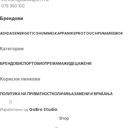
075 360 100
Брендови
ADIDAS
ENERGETICS
HUMMEL
KAPPA
NIKE
PROTOUCH
PUMA
REEBOK
Категории
БРЕНДОВИ
СПОРТОВИ
ОПРЕМА
МАЖИ
ДЕЦА
ЖЕНИ
Корисни линкови
ПОЛИТИКА НА ПРИВАТНОСТ
КОЛАЧИЊА
ЗАМЕНИ И ВРАЌАЊА
Click to enlarge
Изработено од
GoBro Studio
Shop