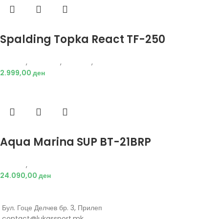
Избери опции
Spalding Topka React TF-250
Опрема
,
Додатоци
,
Кошарка
,
Топки
2.999,00
ден
Избери опции
Aqua Marina SUP BT-21BRP
Опрема
,
Додатоци
24.090,00
ден
Бул. Гоце Делчев бр. 3, Прилеп
contact@lukassport.mk