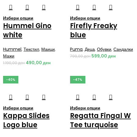
Избери опции
Избери опции
Hummel Gino
Firefly Freaky
white
blue
Hummel
,
Текстил
,
Маици
,
Puma
,
Деца
,
Обувки
,
Сандалки
Мажи
599,00
ден
799,00
ден
490,00
ден
1.190,00
ден
-40%
-47%
Избери опции
Избери опции
Kappa Slides
Regatta Fingal W
Logo blue
Tee turquoise