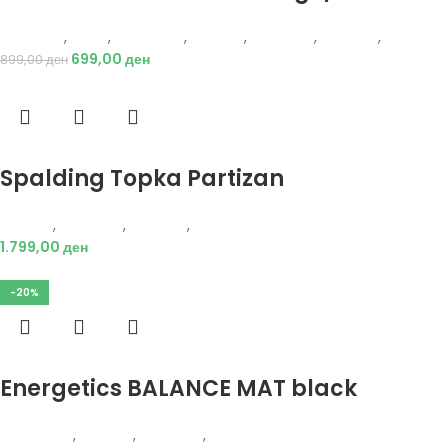
Protouch
,
Мажи
,
Аксесоари
,
Опрема
,
Додатоци
,
Кошарка
,
Топки
699,00
ден
899,00
ден
Избери опции
Spalding Topka Partizan
Опрема
,
Додатоци
,
Кошарка
,
Топки
1.799,00
ден
-20%
Избери опции
Energetics BALANCE MAT black
Energetics
,
Опрема
,
Додатоци
,
Фитнес