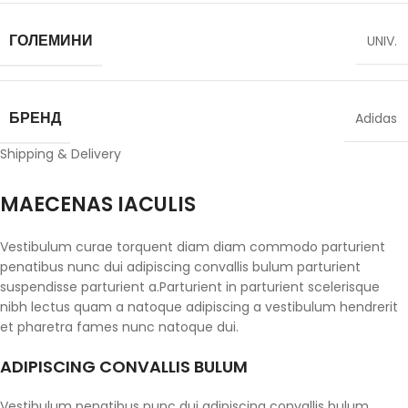
ГОЛЕМИНИ
UNIV.
БРЕНД
Adidas
Shipping & Delivery
MAECENAS IACULIS
Vestibulum curae torquent diam diam commodo parturient
penatibus nunc dui adipiscing convallis bulum parturient
suspendisse parturient a.Parturient in parturient scelerisque
nibh lectus quam a natoque adipiscing a vestibulum hendrerit
et pharetra fames nunc natoque dui.
ADIPISCING CONVALLIS BULUM
Vestibulum penatibus nunc dui adipiscing convallis bulum