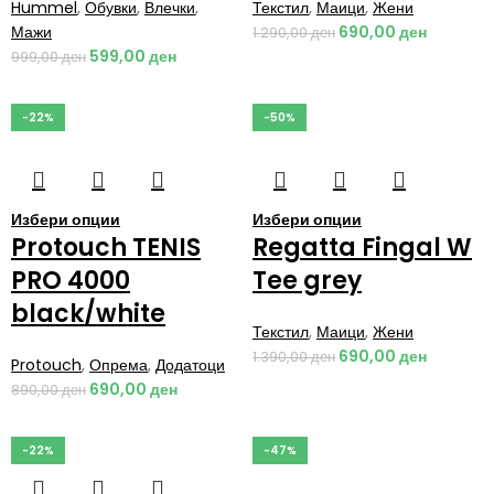
Hummel
,
Обувки
,
Влечки
,
Текстил
,
Маици
,
Жени
Мажи
690,00
ден
1.290,00
ден
599,00
ден
999,00
ден
-22%
-50%
Избери опции
Избери опции
Protouch TENIS
Regatta Fingal W
PRO 4000
Tee grey
black/white
Текстил
,
Маици
,
Жени
690,00
ден
1.390,00
ден
Protouch
,
Опрема
,
Додатоци
690,00
ден
890,00
ден
-22%
-47%