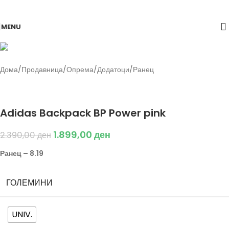
Skip to navigation
Skip to main content
-21%
MENU
Дома
/
Продавница
/
Опрема
/
Додатоци
/
Ранец
Back to products
Adidas
Adidas Backpack BP Power pink
1.899,00
ден
2.390,00
ден
Ранец – 8.19
ГОЛЕМИНИ
UNIV.
Исчисти