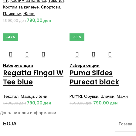
4F
,
Костим за капење
,
Текстил
,
Костим за капење
,
Спортови
,
Пливање
,
Жени
790,00
ден
1.590,00
ден
-47%
-50%
Избери опции
Избери опции
Regatta Fingal W
Puma Slides
Tee blue
Purecat black
Текстил
,
Маици
,
Жени
Puma
,
Обувки
,
Влечки
,
Мажи
790,00
ден
790,00
ден
1.490,00
ден
1.590,00
ден
Дополнителни информации
БОЈА
Розева