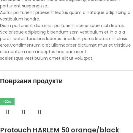
parturient suspendisse.
Abitur parturient praesent lectus quam a natoque adipiscing a
vestibulum hendre.
Diam parturient dictumst parturient scelerisque nibh lectus.
Scelerisque adipiscing bibendum sem vestibulum et in a a a
purus lectus faucibus lobortis tincidunt purus lectus nisl class
eros.Condimentum a et ullamcorper dictumst mus et tristique
elementum nam inceptos hac parturient
scelerisque vestibulum amet elit ut volutpat.
Поврзани продукти
-22%
Избери опции
Protouch HARLEM 50 orange/black