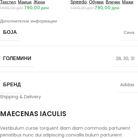
Текстил
,
Маици
,
Жени
Speedo
,
Обувки
,
Влечки
,
Мажи
790,00
ден
790,00
ден
1.590,00
ден
1.490,00
ден
Дополнителни информации
БОЈА
Сина
ГОЛЕМИНИ
28
,
30
,
31
БРЕНД
Adidas
Shipping & Delivery
MAECENAS IACULIS
Vestibulum curae torquent diam diam commodo parturient
penatibus nunc dui adipiscing convallis bulum parturient