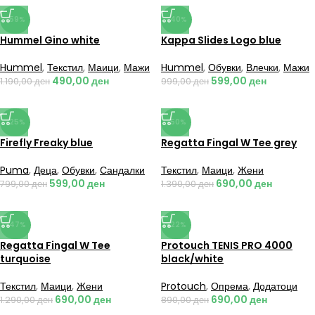
-59%
-40%
Hummel Gino white
Kappa Slides Logo blue
Hummel
,
Текстил
,
Маици
,
Мажи
Hummel
,
Обувки
,
Влечки
,
Мажи
490,00
ден
599,00
ден
1.190,00
ден
999,00
ден
-25%
-50%
Firefly Freaky blue
Regatta Fingal W Tee grey
Puma
,
Деца
,
Обувки
,
Сандалки
Текстил
,
Маици
,
Жени
599,00
ден
690,00
ден
799,00
ден
1.390,00
ден
-47%
-22%
Regatta Fingal W Tee
Protouch TENIS PRO 4000
turquoise
black/white
Текстил
,
Маици
,
Жени
Protouch
,
Опрема
,
Додатоци
690,00
ден
690,00
ден
1.290,00
ден
890,00
ден