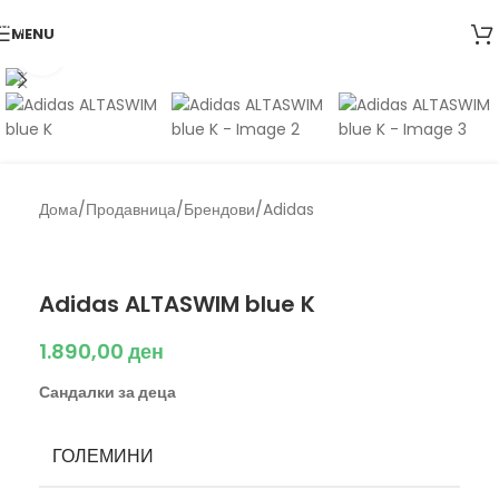
Skip to navigation
MENU
Skip to main content
Click to enlarge
Дома
/
Продавница
/
Брендови
/
Adidas
Back to products
Adidas
Adidas ALTASWIM blue K
1.890,00
ден
Сандалки за деца
ГОЛЕМИНИ