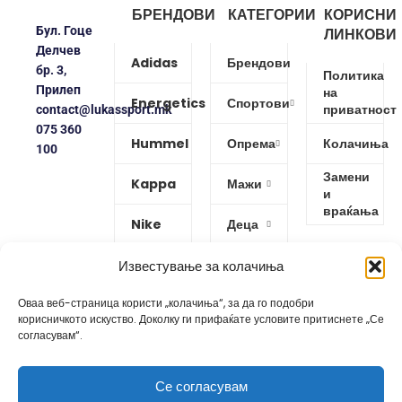
БРЕНДОВИ
КАТЕГОРИИ
КОРИСНИ
Бул. Гоце
ЛИНКОВИ
Делчев
Adidas
Брендови
бр. 3,
Политика
Прилеп
на
Energetics
Спортови
приватност
contact@lukassport.mk
075 360
Hummel
Опрема
Колачиња
100
Замени
Kappa
Мажи
и
враќања
Nike
Деца
Protouch
Жени
Известување за колачиња
Оваа веб-страница користи „колачиња“, за да го подобри
Puma
корисничкото искуство. Доколку ги прифаќате условите притиснете „Се
согласувам“.
Reebok
Се согласувам
Изработено од
GoBro Studio