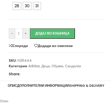
28
30
31
-
+
ДОДАЈ ВО КОШНИЦА
Спореди
Додади во омилени
SKU:
h06444
Категории
Adidas
,
Деца
,
Обувки
,
Сандалки
Share:
ОПИС
ДОПОЛНИТЕЛНИ ИНФОРМАЦИИ
SHIPPING & DELIVERY
Опис