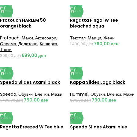
-22%
-47%
Protouch HARLEM 50
Regatta Fingal W Tee
orange/black
bleached aqua
Protouch
,
Мажи
,
Аксесоари
,
Текстил
,
Маици
,
Жени
Опрема
,
Додатоци
,
Кошарка
,
790,00
ден
1.490,00
ден
Топки
699,00
ден
899,00
ден
-47%
-20%
Speedo Slides Atami black
Kappa Slides Logo black
Speedo
,
Обувки
,
Влечки
,
Мажи
Hummel
,
Обувки
,
Влечки
,
Мажи
790,00
ден
790,00
ден
1.490,00
ден
990,00
ден
-50%
-47%
Regatta Breezed W Tee blue
Speedo Slides Atami blue