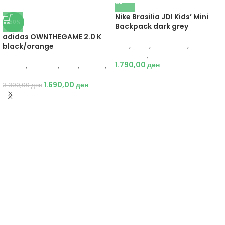
Nike Brasilia JDI Kids’ Mini
-50%
Backpack dark grey
adidas OWNTHEGAME 2.0 K
Nike
,
Деца
,
Аксесоари
,
black/orange
Додатоци
,
Ранец
1.790,00
ден
Adidas
,
Кошарка
,
Деца
,
Обувки
,
Патики
1.690,00
ден
3.390,00
ден