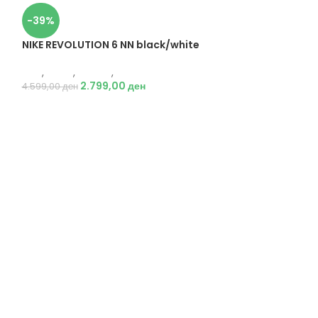
-39%
NIKE REVOLUTION 6 NN black/white
Nike
,
Мажи
,
Обувки
,
Патики
2.799,00
ден
4.599,00
ден
-47%
NIKE Dri-FIT A
Nike
,
Мажи
,
Текс
2.9
5.590,00
ден