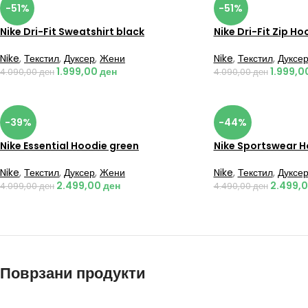
-51%
-51%
Nike Dri-Fit Sweatshirt black
Nike Dri-Fit Zip Ho
Nike
,
Текстил
,
Дуксер
,
Жени
Nike
,
Текстил
,
Дуксе
1.999,00
ден
1.999,0
4.090,00
ден
4.090,00
ден
-39%
-44%
Nike Essential Hoodie green
Nike Sportswear H
Nike
,
Текстил
,
Дуксер
,
Жени
Nike
,
Текстил
,
Дуксе
2.499,00
ден
2.499,
4.099,00
ден
4.490,00
ден
Поврзани продукти