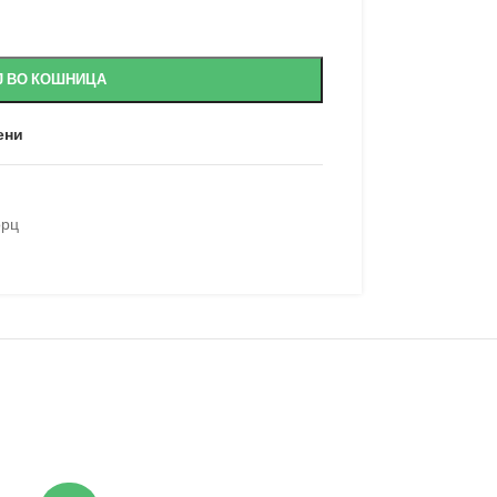
Ј ВО КОШНИЦА
ени
рц