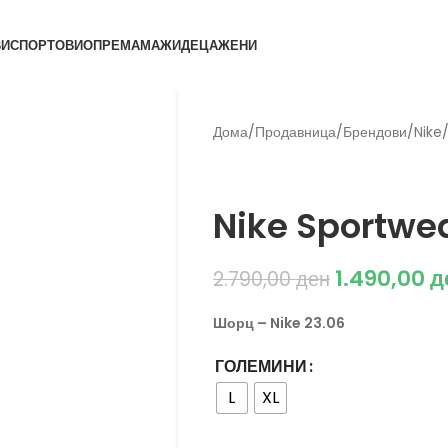
ВИ
СПОРТОВИ
ОПРЕМА
МАЖИ
ДЕЦА
ЖЕНИ
Дома
/
Продавница
/
Брендови
/
Nike
Nike
Nike Sportwea
1.490,00
д
2.790,00
ден
Шорц – Nike 23.06
ГОЛЕМИНИ
L
XL