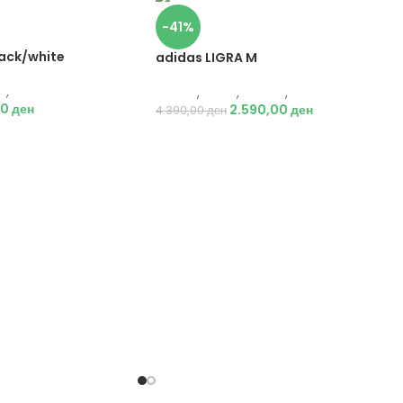
-41%
lack/white
adidas LIGRA M
и
,
Патики
Adidas
,
Мажи
,
Обувки
,
Патики
00
ден
2.590,00
ден
4.390,00
ден