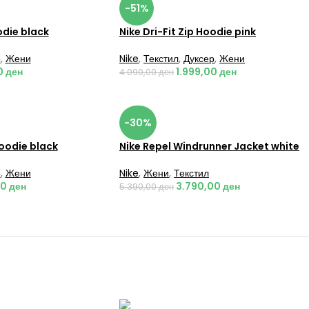
-51%
odie black
Nike Dri-Fit Zip Hoodie pink
р
,
Жени
Nike
,
Текстил
,
Дуксер
,
Жени
0
ден
1.999,00
ден
4.090,00
ден
-30%
oodie black
Nike Repel Windrunner Jacket white
р
,
Жени
Nike
,
Жени
,
Текстил
00
ден
3.790,00
ден
5.390,00
ден