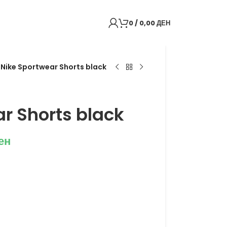
0
/
0,00
ДЕН
/
Nike Sportwear Shorts black
r Shorts black
ен