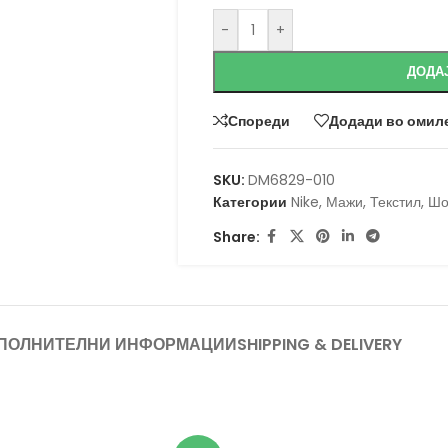
-
+
ДОДА
Спореди
Додади во омил
SKU:
DM6829-010
Категории
Nike
,
Мажи
,
Текстил
,
Шо
Share:
ПОЛНИТЕЛНИ ИНФОРМАЦИИ
SHIPPING & DELIVERY