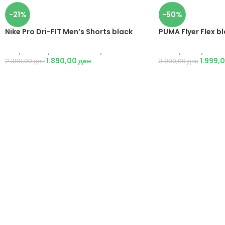
-21%
-50%
Nike Pro Dri-FIT Men’s Shorts black
PUMA Flyer Flex b
Nike
,
Текстил
,
Бициклистички
,
Мажи
Puma
,
Мажи
,
Обувк
1.890,00
ден
1.999,
2.390,00
ден
3.990,00
ден