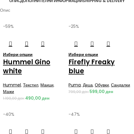
ОПИС
ДОПОЛНИТЕЛНИ ИНФОРМАЦИИ
SHIPPING & DELIVERY
Опис
-59%
-25%
Избери опции
Избери опции
Hummel Gino
Firefly Freaky
white
blue
Hummel
,
Текстил
,
Маици
,
Puma
,
Деца
,
Обувки
,
Сандалки
Мажи
599,00
ден
799,00
ден
490,00
ден
1.190,00
ден
-40%
-47%