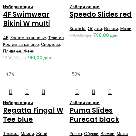
Избери опции
Избери опции
4F Swimwear
Speedo Slides red
Bikini W multi
Speedo
,
Обувки
,
Влечки
,
Мажи
790,00
ден
1.490,00
ден
4F
,
Костим за капење
,
Текстил
,
Костим за капење
,
Спортови
,
Пливање
,
Жени
790,00
ден
1.590,00
ден
-47%
-50%
Избери опции
Избери опции
Regatta Fingal W
Puma Slides
Tee blue
Purecat black
Текстил
,
Маици
,
Жени
Puma
,
Обувки
,
Влечки
,
Мажи