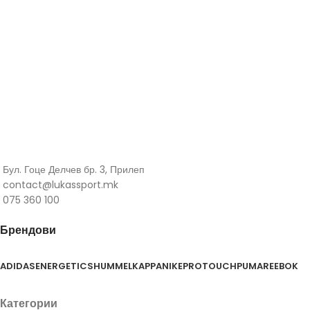
Бул. Гоце Делчев бр. 3, Прилеп
contact@lukassport.mk
075 360 100
Брендови
ADIDAS
ENERGETICS
HUMMEL
KAPPA
NIKE
PROTOUCH
PUMA
REEBOK
Категории