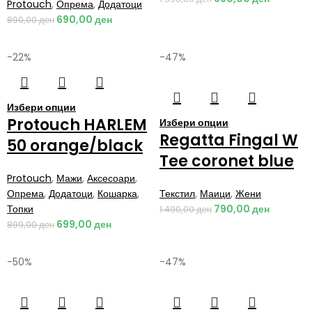
Protouch
,
Опрема
,
Додатоци
690,00
ден
890,00
ден
-22%
-47%
Избери опции
Protouch HARLEM
Избери опции
Regatta Fingal W
50 orange/black
Tee coronet blue
Protouch
,
Мажи
,
Аксесоари
,
Опрема
,
Додатоци
,
Кошарка
,
Текстил
,
Маици
,
Жени
Топки
790,00
ден
1.490,00
ден
699,00
ден
899,00
ден
-50%
-47%