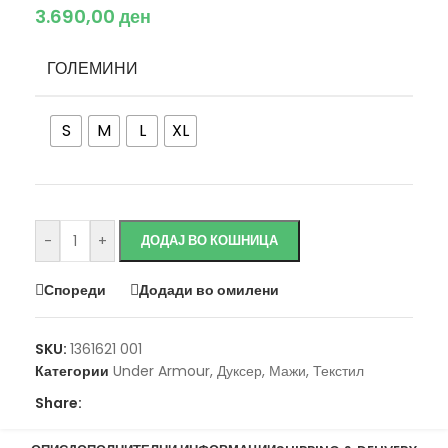
3.690,00
ден
ГОЛЕМИНИ
S
M
L
XL
Исчисти
-
+
ДОДАЈ ВО КОШНИЦА
Спореди
Додади во омилени
SKU:
1361621 001
Категории
Under Armour
,
Дуксер
,
Мажи
,
Текстил
Share: