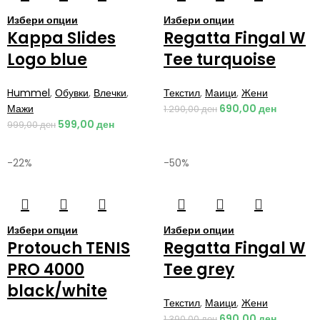
Избери опции
Избери опции
Kappa Slides
Regatta Fingal W
Logo blue
Tee turquoise
Hummel
,
Обувки
,
Влечки
,
Текстил
,
Маици
,
Жени
Мажи
690,00
ден
1.290,00
ден
599,00
ден
999,00
ден
-22%
-50%
Избери опции
Избери опции
Protouch TENIS
Regatta Fingal W
PRO 4000
Tee grey
black/white
Текстил
,
Маици
,
Жени
690,00
ден
1.390,00
ден