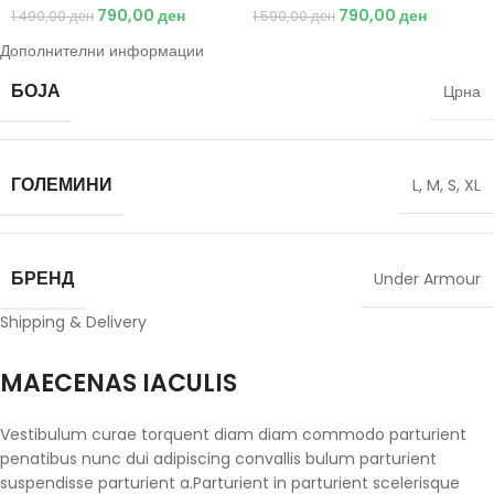
790,00
ден
790,00
ден
1.490,00
ден
1.590,00
ден
Дополнителни информации
БОЈА
Црна
ГОЛЕМИНИ
L
,
M
,
S
,
XL
БРЕНД
Under Armour
Shipping & Delivery
MAECENAS IACULIS
Vestibulum curae torquent diam diam commodo parturient
penatibus nunc dui adipiscing convallis bulum parturient
suspendisse parturient a.Parturient in parturient scelerisque