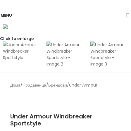
Skip to navigation
Skip to main content
MENU
Click to enlarge
Дома
/
Продавница
/
Брендови
/
Under Armour
Back to products
Under Armour
Under Armour Windbreaker
Sportstyle