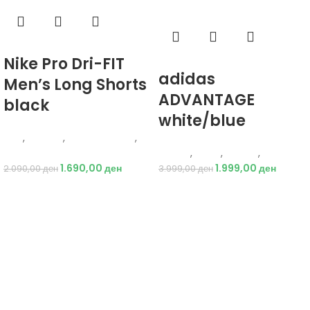
Избери опции
Nike Pro Dri-FIT
Избери опции
adidas
Men’s Long Shorts
ADVANTAGE
black
white/blue
Nike
,
Текстил
,
Бициклистички
,
Мажи
Adidas
,
Мажи
,
Обувки
,
Патики
1.690,00
ден
1.999,00
ден
2.090,00
ден
3.999,00
ден