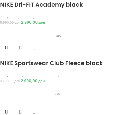
NIKE Dri-FIT Academy black
Nike
,
Мажи
,
Текстил
,
Тренерки
2.990,00
ден
5.590,00
ден
-21%
Избери опции
NIKE Sportswear Club Fleece black
Nike
,
Текстил
,
Долен дел тренерки
,
Мажи
2.990,00
ден
3.790,00
ден
-7%