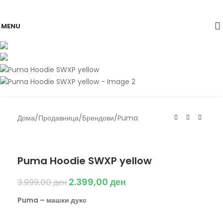
Skip to navigation
Skip to main content
MENU
-40%
Дома
/
Продавница
/
Брендови
/
Puma
Puma
Puma Hoodie SWXP yellow
2.399,00
ден
3.999,00
ден
Puma – машки дукс