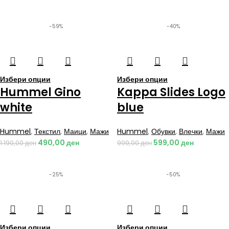
-59%
-40%
Избери опции
Избери опции
Hummel Gino
Kappa Slides Logo
white
blue
Hummel
,
Текстил
,
Маици
,
Мажи
Hummel
,
Обувки
,
Влечки
,
Мажи
490,00
ден
599,00
ден
1.190,00
ден
999,00
ден
-25%
-50%
Избери опции
Избери опции