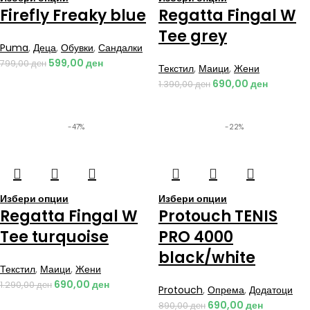
Firefly Freaky blue
Regatta Fingal W
Tee grey
Puma
,
Деца
,
Обувки
,
Сандалки
599,00
ден
799,00
ден
Текстил
,
Маици
,
Жени
690,00
ден
1.390,00
ден
-47%
-22%
Избери опции
Избери опции
Regatta Fingal W
Protouch TENIS
Tee turquoise
PRO 4000
black/white
Текстил
,
Маици
,
Жени
690,00
ден
1.290,00
ден
Protouch
,
Опрема
,
Додатоци
690,00
ден
890,00
ден