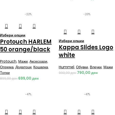
-22%
-20%
Избери опции
Protouch HARLEM
Избери опции
Kappa Slides Logo
50 orange/black
white
Protouch
,
Мажи
,
Аксесоари
,
Опрема
,
Додатоци
,
Кошарка
,
Hummel
,
Обувки
,
Влечки
,
Мажи
Топки
790,00
ден
990,00
ден
699,00
ден
899,00
ден
-47%
-47%