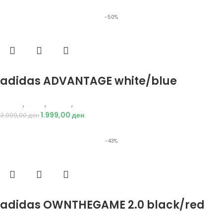
-50%
Избери опции
adidas ADVANTAGE white/blue
Adidas
,
Мажи
,
Обувки
,
Патики
1.999,00
ден
3.999,00
ден
-43%
Избери опции
adidas OWNTHEGAME 2.0 black/red