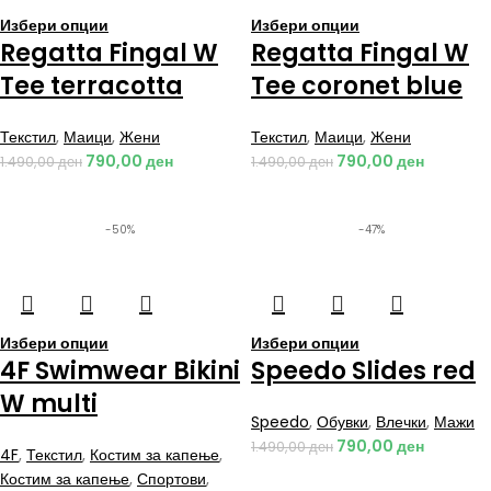
Избери опции
Избери опции
Regatta Fingal W
Regatta Fingal W
Tee terracotta
Tee coronet blue
Текстил
,
Маици
,
Жени
Текстил
,
Маици
,
Жени
790,00
ден
790,00
ден
1.490,00
ден
1.490,00
ден
-50%
-47%
Избери опции
Избери опции
4F Swimwear Bikini
Speedo Slides red
W multi
Speedo
,
Обувки
,
Влечки
,
Мажи
790,00
ден
1.490,00
ден
4F
,
Текстил
,
Костим за капење
,
Костим за капење
,
Спортови
,