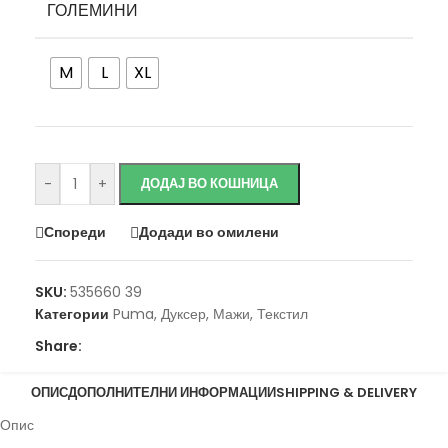
ГОЛЕМИНИ
M
L
XL
-
+
ДОДАЈ ВО КОШНИЦА
Спореди
Додади во омилени
SKU:
535660 39
Категории
Puma
,
Дуксер
,
Мажи
,
Текстил
Share:
ОПИС
ДОПОЛНИТЕЛНИ ИНФОРМАЦИИ
SHIPPING & DELIVERY
Опис