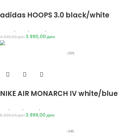
Избери опции
adidas HOOPS 3.0 black/white
Adidas
,
Мажи
,
Обувки
,
Патики
3.990,00
ден
4.290,00
ден
-25%
Избери опции
NIKE AIR MONARCH IV white/blue
Nike
,
Мажи
,
Обувки
,
Патики
3.999,00
ден
5.299,00
ден
-34%