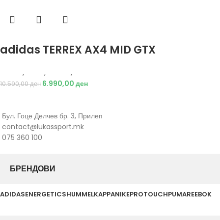
Избери опции
adidas TERREX AX4 MID GTX
Adidas
,
Мажи
,
Обувки
,
Чизми
6.990,00
ден
10.590,00
ден
Бул. Гоце Делчев бр. 3, Прилеп
contact@lukassport.mk
075 360 100
БРЕНДОВИ
ADIDAS
ENERGETICS
HUMMEL
KAPPA
NIKE
PROTOUCH
PUMA
REEBOK