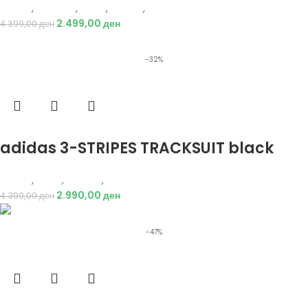
Adidas
,
Кошарка
,
Мажи
,
Обувки
,
Патики
2.499,00
ден
4.399,00
ден
-32%
Избери опции
adidas 3-STRIPES TRACKSUIT black
Adidas
,
Мажи
,
Текстил
,
Тренерки
2.990,00
ден
4.390,00
ден
-47%
Избери опции