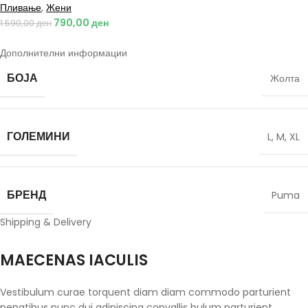
Пливање
,
Жени
790,00
ден
1.590,00
ден
Дополнителни информации
БОЈА
Жолта
ГОЛЕМИНИ
L
,
M
,
XL
БРЕНД
Puma
Shipping & Delivery
MAECENAS IACULIS
Vestibulum curae torquent diam diam commodo parturient
penatibus nunc dui adipiscing convallis bulum parturient