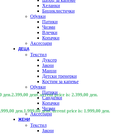
Шорц за капење
Хеланки
Бициклистички
Обувки
Патики
Чизми
Влечки
Копачки
Аксесоари
ДЕЦА
Текстил
Дуксер
Јакни
Маици
Детски тренерки
Костим за капење
Обувки
Патики
0 ден.
2.399,00
ден
Current price is: 2.399,00 ден.
Сандалки
Копачки
Чизми
.999,00 ден.
1.999,00
ден
Current price is: 1.999,00 ден.
Аксесоари
ЖЕНИ
Текстил
Јакни