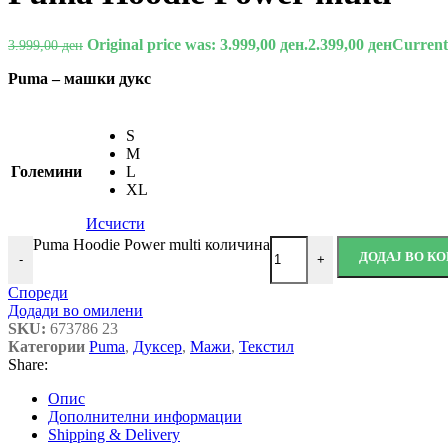
Original price was: 3.999,00 ден.
2.399,00
ден
Current 
3.999,00
ден
Puma – машки дукс
S
M
Големини
L
XL
Исчисти
Puma Hoodie Power multi количина
ДОДАЈ ВО К
-
+
Спореди
Додади во омилени
SKU:
673786 23
Категории
Puma
,
Дуксер
,
Мажи
,
Текстил
Share:
Опис
Дополнителни информации
Shipping & Delivery