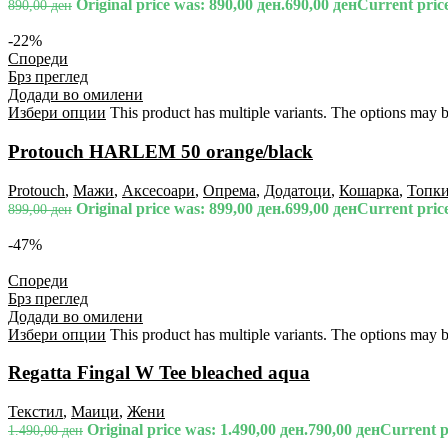
Original price was: 890,00 ден.
690,00
ден
Current price
890,00
ден
-22%
Спореди
Брз преглед
Додади во омилени
Избери опции
This product has multiple variants. The options may 
Protouch HARLEM 50 orange/black
Protouch
,
Мажи
,
Аксесоари
,
Опрема
,
Додатоци
,
Кошарка
,
Топк
Original price was: 899,00 ден.
699,00
ден
Current price
899,00
ден
-47%
Спореди
Брз преглед
Додади во омилени
Избери опции
This product has multiple variants. The options may 
Regatta Fingal W Tee bleached aqua
Текстил
,
Маици
,
Жени
Original price was: 1.490,00 ден.
790,00
ден
Current pr
1.490,00
ден