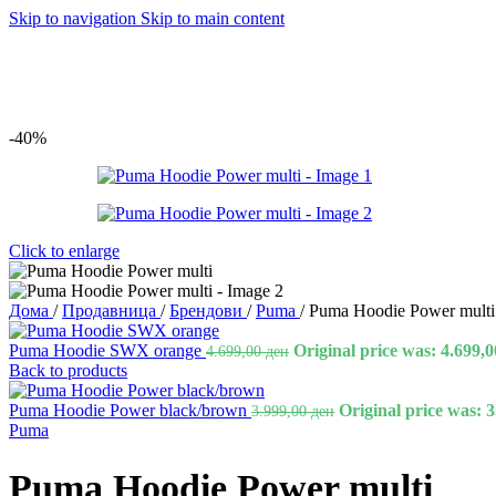
Skip to navigation
Skip to main content
-40%
Click to enlarge
Дома
/
Продавница
/
Брендови
/
Puma
/
Puma Hoodie Power multi
Puma Hoodie SWX orange
Original price was: 4.699,0
4.699,00
ден
Back to products
Puma Hoodie Power black/brown
Original price was: 3
3.999,00
ден
Puma
Puma Hoodie Power multi