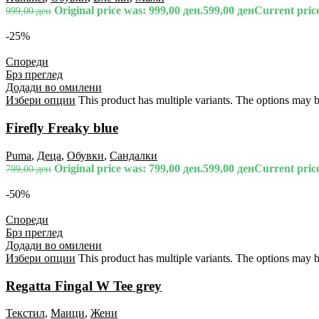
Original price was: 999,00 ден.
599,00
ден
Current price
999,00
ден
-25%
Спореди
Брз преглед
Додади во омилени
Избери опции
This product has multiple variants. The options may 
Firefly Freaky blue
Puma
,
Деца
,
Обувки
,
Сандалки
Original price was: 799,00 ден.
599,00
ден
Current price
799,00
ден
-50%
Спореди
Брз преглед
Додади во омилени
Избери опции
This product has multiple variants. The options may 
Regatta Fingal W Tee grey
Текстил
,
Маици
,
Жени