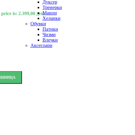
Дуксер
Тренерки
Маици
price is: 2.399,00 ден.
Хеланки
Обувки
Патики
Чизми
Влечки
Аксесоари
ОШНИЦА