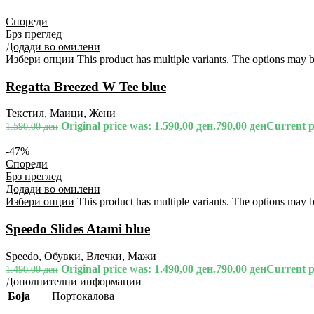
Спореди
Брз преглед
Додади во омилени
Избери опции
This product has multiple variants. The options may 
Regatta Breezed W Tee blue
Текстил
,
Маици
,
Жени
Original price was: 1.590,00 ден.
790,00
ден
Current pr
1.590,00
ден
-47%
Спореди
Брз преглед
Додади во омилени
Избери опции
This product has multiple variants. The options may 
Speedo Slides Atami blue
Speedo
,
Обувки
,
Влечки
,
Мажи
Original price was: 1.490,00 ден.
790,00
ден
Current pr
1.490,00
ден
Дополнителни информации
Боја
Портокалова