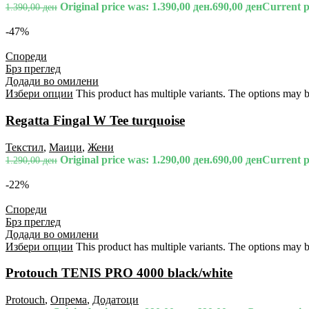
Original price was: 1.390,00 ден.
690,00
ден
Current pr
1.390,00
ден
-47%
Спореди
Брз преглед
Додади во омилени
Избери опции
This product has multiple variants. The options may 
Regatta Fingal W Tee turquoise
Текстил
,
Маици
,
Жени
Original price was: 1.290,00 ден.
690,00
ден
Current pr
1.290,00
ден
-22%
Спореди
Брз преглед
Додади во омилени
Избери опции
This product has multiple variants. The options may 
Protouch TENIS PRO 4000 black/white
Protouch
,
Опрема
,
Додатоци