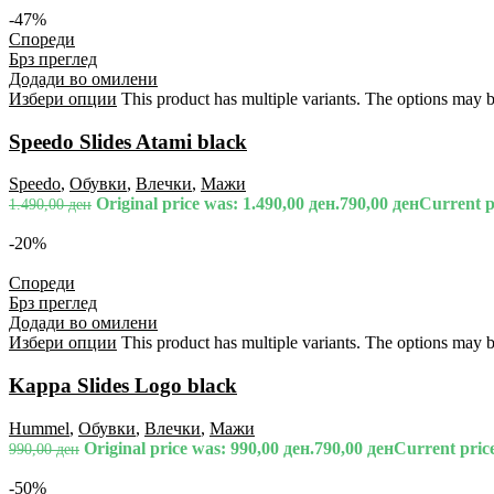
-47%
Спореди
Брз преглед
Додади во омилени
Избери опции
This product has multiple variants. The options may 
Speedo Slides Atami black
Speedo
,
Обувки
,
Влечки
,
Мажи
Original price was: 1.490,00 ден.
790,00
ден
Current pr
1.490,00
ден
-20%
Спореди
Брз преглед
Додади во омилени
Избери опции
This product has multiple variants. The options may 
Kappa Slides Logo black
Hummel
,
Обувки
,
Влечки
,
Мажи
Original price was: 990,00 ден.
790,00
ден
Current price
990,00
ден
-50%