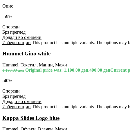
Опис
-59%
Спореди
Брз преглед
Додади во омилени
Избери опции
This product has multiple variants. The options may 
Hummel Gino white
Hummel
,
Текстил
,
Маици
,
Мажи
Original price was: 1.190,00 ден.
490,00
ден
Current pr
1.190,00
ден
-40%
Спореди
Брз преглед
Додади во омилени
Избери опции
This product has multiple variants. The options may 
Kappa Slides Logo blue
Hummel
,
Обувки
,
Влечки
,
Мажи