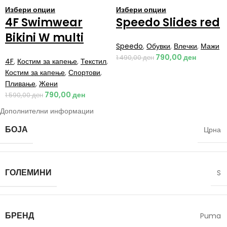
Избери опции
Избери опции
4F Swimwear
Speedo Slides red
Bikini W multi
Speedo
,
Обувки
,
Влечки
,
Мажи
790,00
ден
1.490,00
ден
4F
,
Костим за капење
,
Текстил
,
Костим за капење
,
Спортови
,
Пливање
,
Жени
790,00
ден
1.590,00
ден
Дополнителни информации
БОЈА
Црна
ГОЛЕМИНИ
S
БРЕНД
Puma