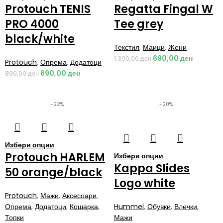
Protouch TENIS
Regatta Fingal W
PRO 4000
Tee grey
black/white
Текстил
,
Маици
,
Жени
690,00
ден
1.390,00
ден
Protouch
,
Опрема
,
Додатоци
690,00
ден
890,00
ден
-22%
-20%
Избери опции
Protouch HARLEM
Избери опции
Kappa Slides
50 orange/black
Logo white
Protouch
,
Мажи
,
Аксесоари
,
Опрема
,
Додатоци
,
Кошарка
,
Hummel
,
Обувки
,
Влечки
,
Топки
Мажи