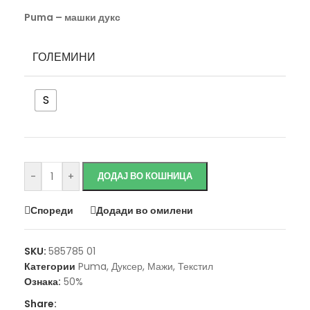
Puma – машки дукс
ГОЛЕМИНИ
S
Исчисти
-
+
ДОДАЈ ВО КОШНИЦА
Спореди
Додади во омилени
SKU:
585785 01
Категории
Puma
,
Дуксер
,
Мажи
,
Текстил
Ознака:
50%
Share: