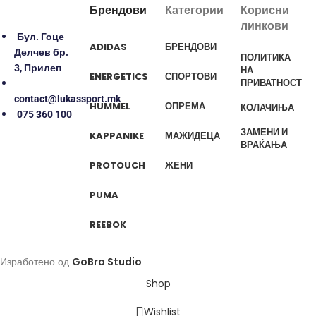
Брендови
Категории
Корисни
линкови
Бул. Гоце
ADIDAS
БРЕНДОВИ
Делчев бр.
ПОЛИТИКА
3, Прилеп
НА
ENERGETICS
СПОРТОВИ
ПРИВАТНОСТ
contact@lukassport.mk
HUMMEL
ОПРЕМА
КОЛАЧИЊА
075 360 100
ЗАМЕНИ И
KAPPA
NIKE
МАЖИ
ДЕЦА
ВРАЌАЊА
PROTOUCH
ЖЕНИ
PUMA
REEBOK
Изработено од
GoBro Studio
Shop
Wishlist