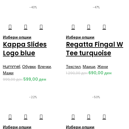
-40%
-47%
Избери опции
Избери опции
Kappa Slides
Regatta Fingal W
Logo blue
Tee turquoise
Hummel
,
Обувки
,
Влечки
,
Текстил
,
Маици
,
Жени
Мажи
690,00
ден
1.290,00
ден
599,00
ден
999,00
ден
-22%
-50%
Избери опции
Избери опции