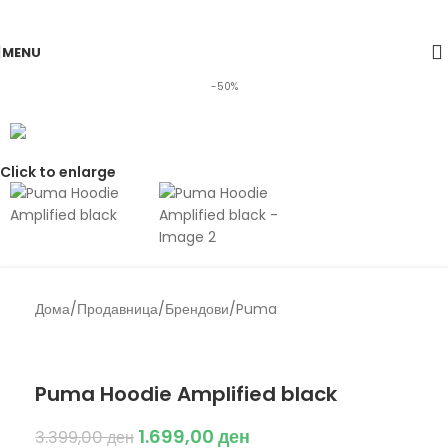
Skip to navigation
Skip to main content
MENU
-50%
Click to enlarge
Дома
/
Продавница
/
Брендови
/
Puma
Back to products
Puma
Puma Hoodie Amplified black
1.699,00
ден
3.399,00
ден