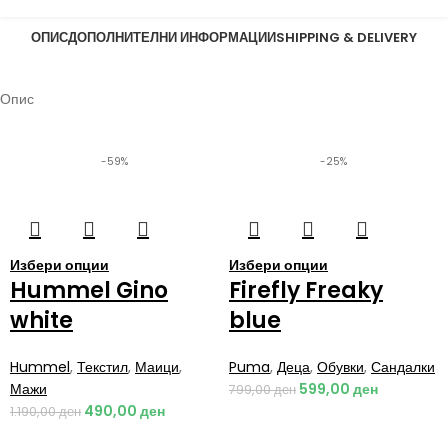
ОПИС
ДОПОЛНИТЕЛНИ ИНФОРМАЦИИ
SHIPPING & DELIVERY
Опис
-59%
-25%
Избери опции
Избери опции
Hummel Gino
Firefly Freaky
white
blue
Hummel
,
Текстил
,
Маици
,
Puma
,
Деца
,
Обувки
,
Сандалки
Мажи
599,00
ден
799,00
ден
490,00
ден
1.190,00
ден