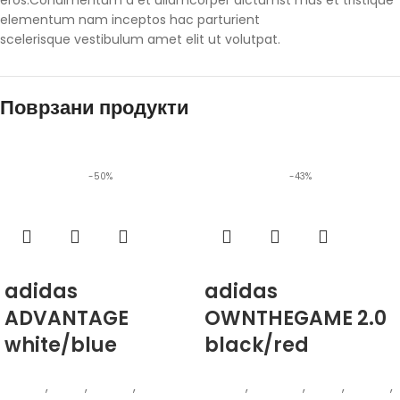
eros.Condimentum a et ullamcorper dictumst mus et tristique
elementum nam inceptos hac parturient
scelerisque vestibulum amet elit ut volutpat.
Поврзани продукти
-50%
-43%
Избери опции
Избери опции
adidas
adidas
ADVANTAGE
OWNTHEGAME 2.0
white/blue
black/red
Adidas
,
Мажи
,
Обувки
,
Патики
Adidas
,
Кошарка
,
Мажи
,
Обувки
,