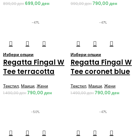
699,00
ден
790,00
ден
899,00
ден
990,00
ден
-47%
-47%
Избери опции
Избери опции
Regatta Fingal W
Regatta Fingal W
Tee terracotta
Tee coronet blue
Текстил
,
Маици
,
Жени
Текстил
,
Маици
,
Жени
790,00
ден
790,00
ден
1.490,00
ден
1.490,00
ден
-50%
-47%