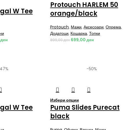
Protouch HARLEM 50
ngal W Tee
orange/black
Protouch
,
Мажи
,
Аксесоари
,
Опрема
,
ни
Додатоци
,
Кошарка
,
Топки
0
ден
699,00
ден
899,00
ден
-47%
-50%
Избери опции
ngal W Tee
Puma Slides Purecat
black
ни
Puma
,
Обувки
,
Влечки
,
Мажи