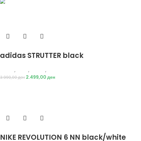
Избери опции
adidas STRUTTER black
Adidas
,
Мажи
,
Обувки
,
Патики
2.499,00
ден
3.990,00
ден
Избери опции
NIKE REVOLUTION 6 NN black/white