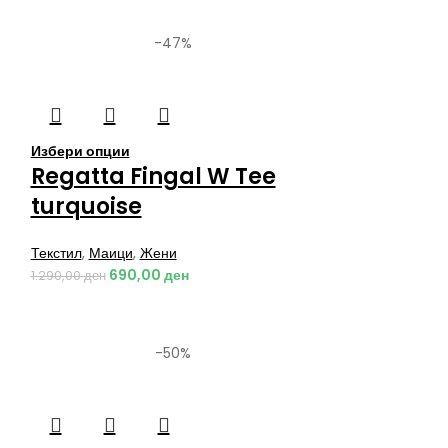
-47%
Избери опции
Regatta Fingal W Tee
turquoise
Текстил
,
Маици
,
Жени
690,00
ден
1.290,00
ден
-50%