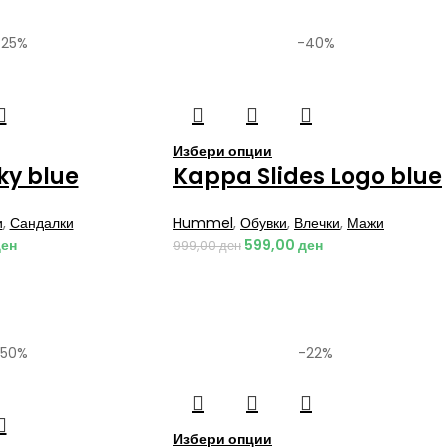
-25%
-40%
Избери опции
aky blue
Kappa Slides Logo blue
и
,
Сандалки
Hummel
,
Обувки
,
Влечки
,
Мажи
ен
599,00
ден
999,00
ден
-50%
-22%
Избери опции