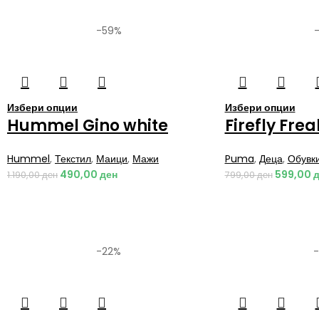
-59%
Избери опции
Избери опции
Hummel Gino white
Firefly Fre
Hummel
,
Текстил
,
Маици
,
Мажи
Puma
,
Деца
,
Обувк
490,00
ден
599,00
д
1.190,00
ден
799,00
ден
-22%