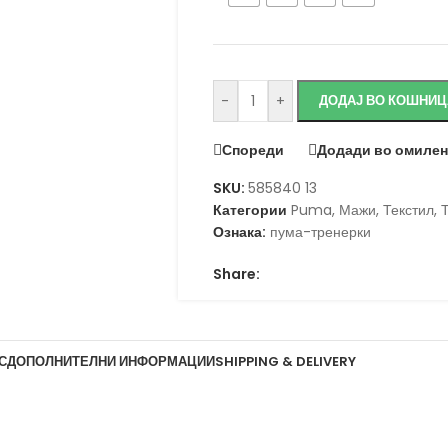
Исчисти
-
+
ДОДАЈ ВО КОШНИЦ
Спореди
Додади во омиле
SKU:
585840 13
Категории
Puma
,
Мажи
,
Текстил
,
Ознака:
пума-тренерки
Share:
С
ДОПОЛНИТЕЛНИ ИНФОРМАЦИИ
SHIPPING & DELIVERY