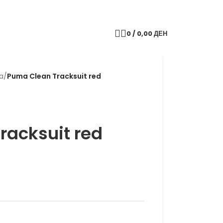
0
/
0,00
ДЕН
a
/
Puma Clean Tracksuit red
racksuit red