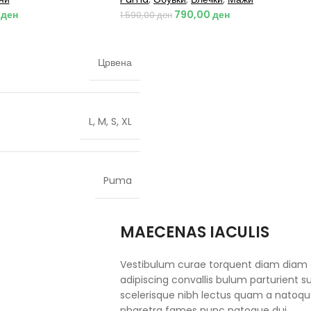
0
ден
790,00
ден
1.590,00
ден
Црвена
L
,
M
,
S
,
XL
Puma
MAECENAS IACULIS
Vestibulum curae torquent diam diam
adipiscing convallis bulum parturient su
scelerisque nibh lectus quam a natoque
pharetra fames nunc natoque dui.