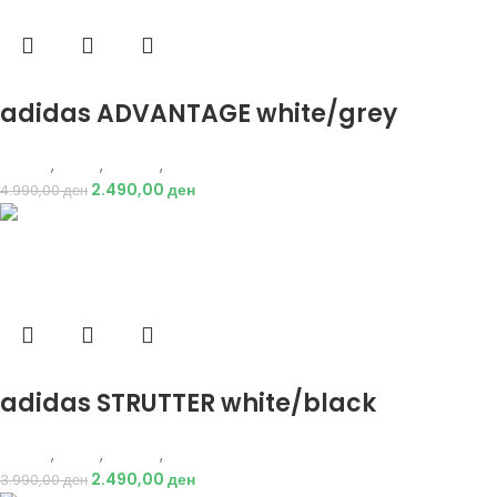
Избери опции
adidas ADVANTAGE white/grey
Adidas
,
Мажи
,
Обувки
,
Патики
2.490,00
ден
4.990,00
ден
Избери опции
adidas STRUTTER white/black
Adidas
,
Мажи
,
Обувки
,
Патики
2.490,00
ден
3.990,00
ден