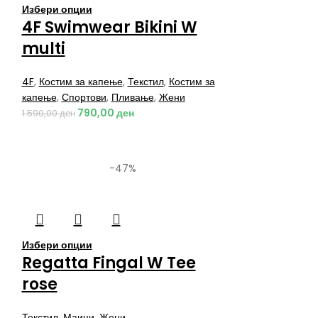
Избери опции
4F Swimwear Bikini W
multi
4F
,
Костим за капење
,
Текстил
,
Костим за
капење
,
Спортови
,
Пливање
,
Жени
790,00
ден
1.590,00
ден
-47%
Избери опции
Regatta Fingal W Tee
rose
Текстил
,
Маици
,
Жени