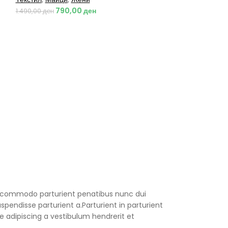
790,00
ден
1.490,00
ден
 commodo parturient penatibus nunc dui
spendisse parturient a.Parturient in parturient
 adipiscing a vestibulum hendrerit et