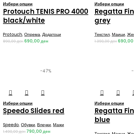
Избери опции
Избери опции
Protouch TENIS PRO 4000
Regatta Fi
black/white
grey
Protouch
,
Опрема
,
Додатоци
Текстил
,
Маици
,
Же
690,00
ден
690,0
890,00
ден
1.390,00
ден
-47%
Избери опции
Избери опции
Speedo Slides red
Regatta Fi
blue
Speedo
,
Обувки
,
Влечки
,
Мажи
790,00
ден
1.490,00
ден
Текстил
,
Маици
,
Же