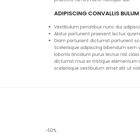
ADIPISCING CONVALLIS BULUM
Vestibulum penatibus nunc dui adipisci
Abitur parturient praesent lectus quam
Diam parturient dictumst parturient sce
Scelerisque adipiscing bibendum sem ve
lobortis tincidunt purus lectus nisl cl
dictumst mus et tristique elementum 
scelerisque vestibulum amet elit ut vol
-50%