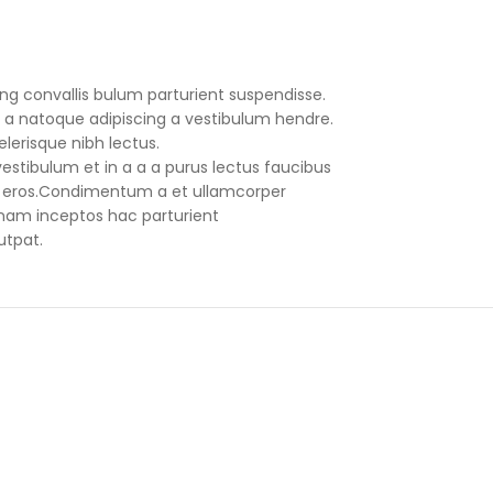
ng convallis bulum parturient suspendisse.
 a natoque adipiscing a vestibulum hendre.
lerisque nibh lectus.
stibulum et in a a a purus lectus faucibus
ass eros.Condimentum a et ullamcorper
nam inceptos hac parturient
utpat.