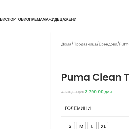
ВИ
СПОРТОВИ
ОПРЕМА
МАЖИ
ДЕЦА
ЖЕНИ
Дома
/
Продавница
/
Брендови
/
Pum
Back to products
Puma
Puma Clean T
3.790,00
ден
4.690,00
ден
ГОЛЕМИНИ
S
M
L
XL