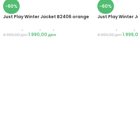
-60%
-60%
Just Play Winter Jacket B2406 orange
Just Play Winter
Just Play
,
Текстил
,
Јакни
,
Жени
Just Play
,
Текстил
,
1.990,00
ден
1.999,
4.990,00
ден
4.990,00
ден