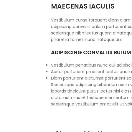
MAECENAS IACULIS
Vestibulum curae torquent diam diam
adipiscing convallis bulum parturient su
scelerisque nibh lectus quam a natoque
pharetra fames nunc natoque dui.
ADIPISCING CONVALLIS BULUM
Vestibulum penatibus nunc dui adipisci
Abitur parturient praesent lectus quam
Diam parturient dictumst parturient sce
Scelerisque adipiscing bibendum sem ve
lobortis tincidunt purus lectus nisl cl
dictumst mus et tristique elementum 
scelerisque vestibulum amet elit ut vol