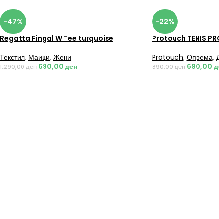
-47%
-22%
Regatta Fingal W Tee turquoise
Protouch TENIS PR
Текстил
,
Маици
,
Жени
Protouch
,
Опрема
,
690,00
ден
690,00
д
1.290,00
ден
890,00
ден