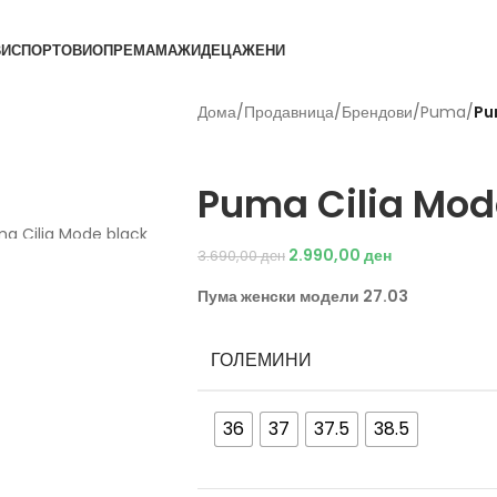
ВИ
СПОРТОВИ
ОПРЕМА
МАЖИ
ДЕЦА
ЖЕНИ
Дома
/
Продавница
/
Брендови
/
Puma
/
Pu
Puma
Puma Cilia Mod
2.990,00
ден
3.690,00
ден
Пума женски модели 27.03
ГОЛЕМИНИ
36
37
37.5
38.5