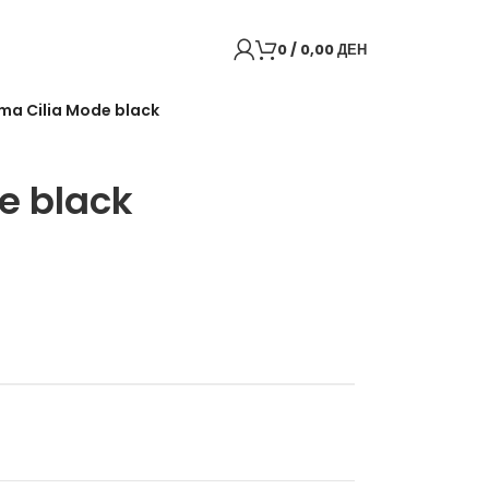
0
/
0,00
ДЕН
ma Cilia Mode black
Back to products
e black