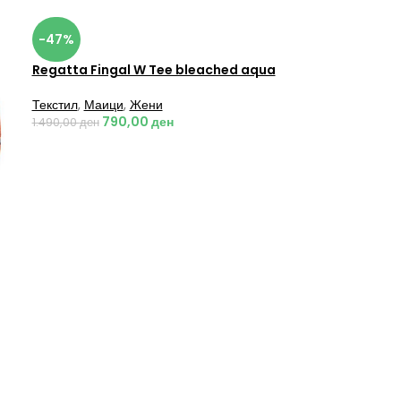
-47%
Regatta Fingal W Tee bleached aqua
Текстил
,
Маици
,
Жени
790,00
ден
1.490,00
ден