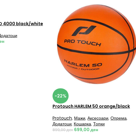
O 4000 black/white
Додатоци
ен
-22%
Protouch HARLEM 50 orange/black
Protouch
,
Мажи
,
Аксесоари
,
Опрема
,
Додатоци
,
Кошарка
,
Топки
699,00
ден
899,00
ден