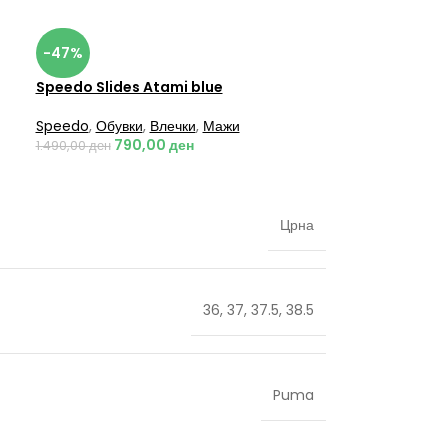
-47%
Speedo Slides Atami blue
Speedo
,
Обувки
,
Влечки
,
Мажи
790,00
ден
1.490,00
ден
Црна
36
,
37
,
37.5
,
38.5
Puma