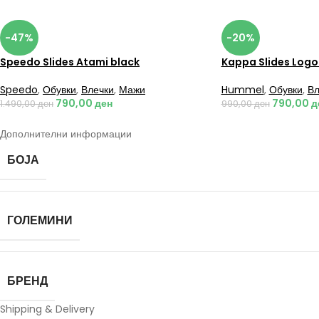
-47%
-20%
Speedo Slides Atami black
Kappa Slides Logo
Speedo
,
Обувки
,
Влечки
,
Мажи
Hummel
,
Обувки
,
Вл
790,00
ден
790,00
д
1.490,00
ден
990,00
ден
Дополнителни информации
БОЈА
ГОЛЕМИНИ
БРЕНД
Shipping & Delivery