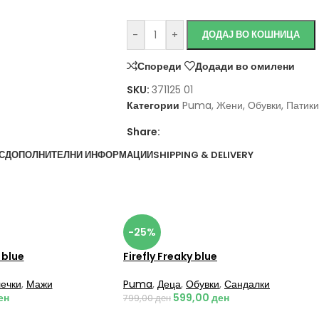
-
+
ДОДАЈ ВО КОШНИЦА
Спореди
Додади во омилени
SKU:
371125 01
Категории
Puma
,
Жени
,
Обувки
,
Патики
Share:
С
ДОПОЛНИТЕЛНИ ИНФОРМАЦИИ
SHIPPING & DELIVERY
-25%
 blue
Firefly Freaky blue
ечки
,
Мажи
Puma
,
Деца
,
Обувки
,
Сандалки
ен
599,00
ден
799,00
ден