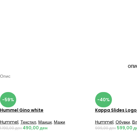
ОПИ
Опис
-59%
-40%
Hummel Gino white
Kappa Slides Logo
Hummel
,
Текстил
,
Маици
,
Мажи
Hummel
,
Обувки
,
Вл
490,00
ден
599,00
д
1.190,00
ден
999,00
ден