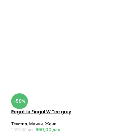
-50%
Regatta Fingal W Tee grey
Текстил
,
Маици
,
Жени
690,00
ден
1.390,00
ден