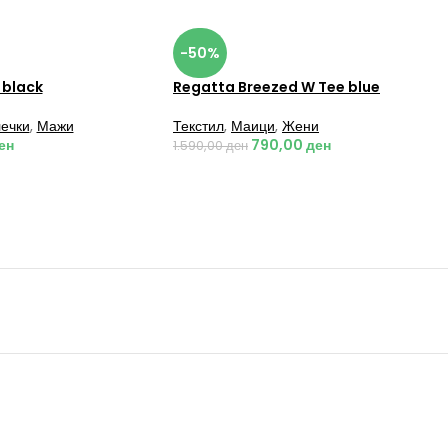
-50%
 black
Regatta Breezed W Tee blue
ечки
,
Мажи
Текстил
,
Маици
,
Жени
ен
790,00
ден
1.590,00
ден