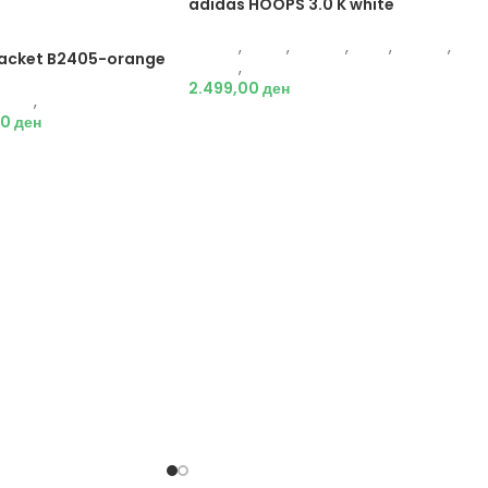
adidas HOOPS 3.0 K white
Adidas
,
Жени
,
Обувки
,
Деца
,
Обувки
,
 Jacket B2405-orange
Патики
,
Патики
2.499,00
ден
Јакни
,
Жени
00
ден