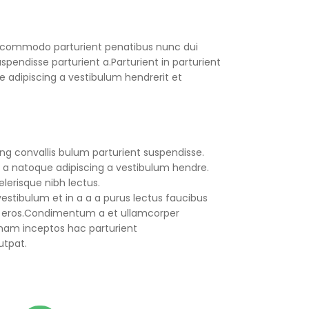
 commodo parturient penatibus nunc dui
spendisse parturient a.Parturient in parturient
 adipiscing a vestibulum hendrerit et
ng convallis bulum parturient suspendisse.
 a natoque adipiscing a vestibulum hendre.
lerisque nibh lectus.
stibulum et in a a a purus lectus faucibus
ass eros.Condimentum a et ullamcorper
nam inceptos hac parturient
utpat.