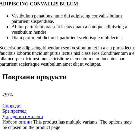
ADIPISCING CONVALLIS BULUM
Vestibulum penatibus nunc dui adipiscing convallis bulum
parturient suspendisse.
Abitur parturient praesent lectus quam a natoque adipiscing a
vestibulum hendre.
Diam parturient dictumst parturient scelerisque nibh lectus.
Scelerisque adipiscing bibendum sem vestibulum et in a a a purus lectu
faucibus lobortis tincidunt purus lectus nisl class eros.Condimentum a e
ullamcorper dictumst mus et tristique elementum nam inceptos hac
parturient scelerisque vestibulum amet elit ut volutpat.
Поврзани продукти
-39%
Спореди
Брз преглед
Додади во омилени
Избери опции
This product has multiple variants. The options may
be chosen on the product page