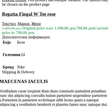
be chosen on the product page
Regatta Fingal W Tee rose
Текстил
,
Маици
,
Жени
Original price was: 1.490,00 ден.
790,00
ден
Current
1.490,00
ден
price is: 790,00 ден.
Дополнителни информации
Боја
Бела
Големини
24
Бренд
Nike
Shipping & Delivery
MAECENAS IACULIS
Vestibulum curae torquent diam diam commodo parturient penatibus
nunc dui adipiscing convallis bulum parturient suspendisse parturient
a.Parturient in parturient scelerisque nibh lectus quam a natoque
adipiscing a vestibulum hendrerit et pharetra fames nunc natoque dui.