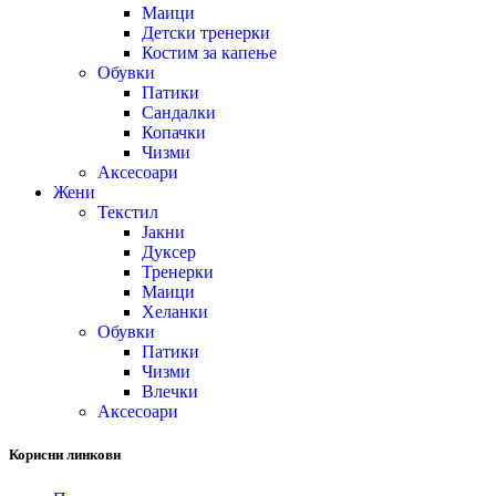
Маици
Детски тренерки
Костим за капење
Обувки
Патики
Сандалки
Копачки
Чизми
Аксесоари
Жени
Текстил
Јакни
Дуксер
Тренерки
Маици
Хеланки
Обувки
Патики
Чизми
Влечки
Аксесоари
Корисни линкови