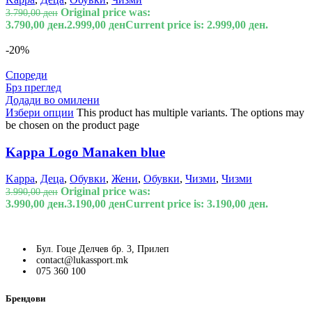
Original price was:
3.790,00
ден
3.790,00 ден.
2.999,00
ден
Current price is: 2.999,00 ден.
-20%
Спореди
Брз преглед
Додади во омилени
Избери опции
This product has multiple variants. The options may
be chosen on the product page
Kappa Logo Manaken blue
Kappa
,
Деца
,
Обувки
,
Жени
,
Обувки
,
Чизми
,
Чизми
Original price was:
3.990,00
ден
3.990,00 ден.
3.190,00
ден
Current price is: 3.190,00 ден.
Бул. Гоце Делчев бр. 3, Прилеп
contact@lukassport.mk
075 360 100
Брендови