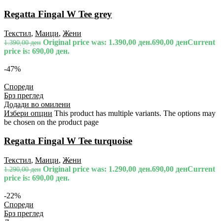
Regatta Fingal W Tee grey
Текстил
,
Маици
,
Жени
Original price was: 1.390,00 ден.
690,00
ден
Current
1.390,00
ден
price is: 690,00 ден.
-47%
Спореди
Брз преглед
Додади во омилени
Избери опции
This product has multiple variants. The options may
be chosen on the product page
Regatta Fingal W Tee turquoise
Текстил
,
Маици
,
Жени
Original price was: 1.290,00 ден.
690,00
ден
Current
1.290,00
ден
price is: 690,00 ден.
-22%
Спореди
Брз преглед