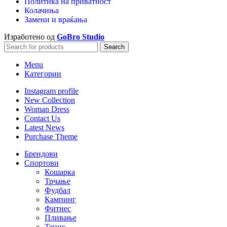
Политика на приватност
Колачиња
Замени и враќања
Изработено од
GoBro Studio
Search
Menu
Категории
Instagram profile
New Collection
Woman Dress
Contact Us
Latest News
Purchase Theme
Брендови
Спортови
Кошарка
Трчање
Фудбал
Кампинг
Фитнес
Пливање
Тенис