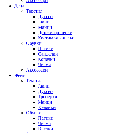
Аксесоари
Деца
Текстил
Дуксер
Јакни
Маици
Детски тренерки
Костим за капење
Обувки
Патики
Сандалки
Копачки
Чизми
Аксесоари
Жени
Текстил
Јакни
Дуксер
Тренерки
Маици
Хеланки
Обувки
Патики
Чизми
Влечки