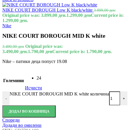
NIKE COURT BOROUGH Low K black/white
3.899,00
ден
Original price was: 3.899,00 ден.
1.299,00
ден
Current price is:
1.299,00 ден.
Nike
NIKE COURT BOROUGH MID K white
Original price was:
3.490,00
ден
3.490,00 ден.
1.790,00
ден
Current price is: 1.790,00 ден.
Nike – патики деца попуст 19.08
24
Големини
Исчисти
NIKE COURT BOROUGH MID K white количина
-
+
ДОДАЈ ВО КОШНИЦА
Спореди
Додади во омилени