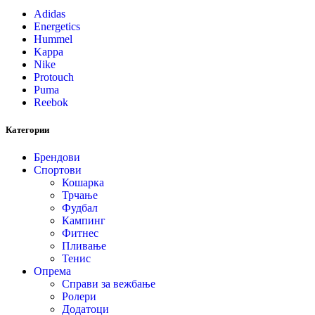
Adidas
Energetics
Hummel
Kappa
Nike
Protouch
Puma
Reebok
Категории
Брендови
Спортови
Кошарка
Трчање
Фудбал
Кампинг
Фитнес
Пливање
Тенис
Опрема
Справи за вежбање
Ролери
Додатоци