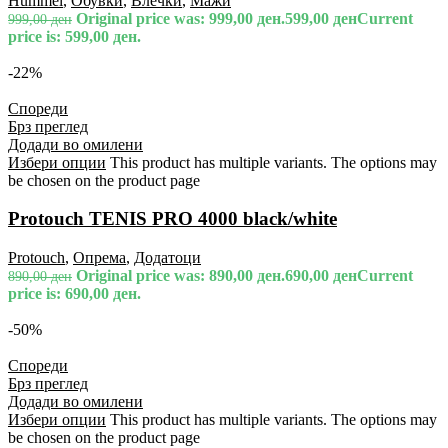
Hummel
,
Обувки
,
Влечки
,
Мажи
Original price was: 999,00 ден.
599,00
ден
Current
999,00
ден
price is: 599,00 ден.
-22%
Спореди
Брз преглед
Додади во омилени
Избери опции
This product has multiple variants. The options may
be chosen on the product page
Protouch TENIS PRO 4000 black/white
Protouch
,
Опрема
,
Додатоци
Original price was: 890,00 ден.
690,00
ден
Current
890,00
ден
price is: 690,00 ден.
-50%
Спореди
Брз преглед
Додади во омилени
Избери опции
This product has multiple variants. The options may
be chosen on the product page