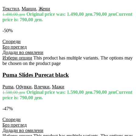
Текстил
,
Маици
,
Жени
Original price was: 1.490,00 ден.
790,00
ден
Current
1.490,00
ден
price is: 790,00 ден.
-50%
Спореди
Брз преглед
Додади во омилени
Избери опции
This product has multiple variants. The options may
be chosen on the product page
Puma Slides Purecat black
Puma
,
Обувки
,
Влечки
,
Мажи
Original price was: 1.590,00 ден.
790,00
ден
Current
1.590,00
ден
price is: 790,00 ден.
-47%
Спореди
Брз преглед
Додади во омилени
Избери опции
This product has multiple variants. The options may