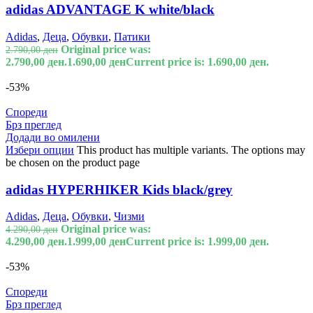
adidas ADVANTAGE K white/black
Adidas
,
Деца
,
Обувки
,
Патики
Original price was:
2.790,00
ден
2.790,00 ден.
1.690,00
ден
Current price is: 1.690,00 ден.
-53%
Спореди
Брз преглед
Додади во омилени
Избери опции
This product has multiple variants. The options may
be chosen on the product page
adidas HYPERHIKER Kids black/grey
Adidas
,
Деца
,
Обувки
,
Чизми
Original price was:
4.290,00
ден
4.290,00 ден.
1.999,00
ден
Current price is: 1.999,00 ден.
-53%
Спореди
Брз преглед