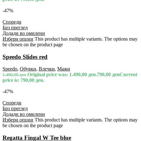
-47%
Спореди
Брз преглед
Додади во омилени
Избери опции
This product has multiple variants. The options may
be chosen on the product page
Speedo Slides red
Speedo
,
Обувки
,
Влечки
,
Мажи
Original price was: 1.490,00 ден.
790,00
ден
Current
1.490,00
ден
price is: 790,00 ден.
-47%
Спореди
Брз преглед
Додади во омилени
Избери опции
This product has multiple variants. The options may
be chosen on the product page
Regatta Fingal W Tee blue