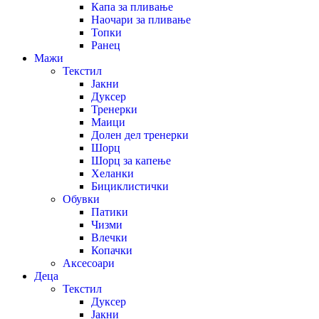
Капа за пливање
Наочари за пливање
Топки
Ранец
Мажи
Текстил
Јакни
Дуксер
Тренерки
Маици
Долен дел тренерки
Шорц
Шорц за капење
Хеланки
Бициклистички
Обувки
Патики
Чизми
Влечки
Копачки
Аксесоари
Деца
Текстил
Дуксер
Јакни