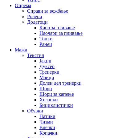
Опрема
Справи за вежбање
Ролери
Додатоци
Капа за пливање
Наочари за пливање
Топки
Ранец
Мажи
Текстил
Јакни
Дуксер
Тренерки
Маици
Долен дел тренерки
Шорц
Шорц за капење
Хеланки
Бициклистички
Обувки
Патики
Чизми
Влечки
Копачки