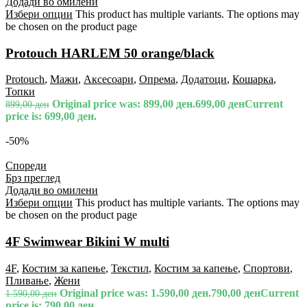
Додади во омилени
Избери опции
This product has multiple variants. The options may
be chosen on the product page
Protouch HARLEM 50 orange/black
Protouch
,
Мажи
,
Аксесоари
,
Опрема
,
Додатоци
,
Кошарка
,
Топки
Original price was: 899,00 ден.
699,00
ден
Current
899,00
ден
price is: 699,00 ден.
-50%
Спореди
Брз преглед
Додади во омилени
Избери опции
This product has multiple variants. The options may
be chosen on the product page
4F Swimwear Bikini W multi
4F
,
Костим за капење
,
Текстил
,
Костим за капење
,
Спортови
,
Пливање
,
Жени
Original price was: 1.590,00 ден.
790,00
ден
Current
1.590,00
ден
price is: 790,00 ден.