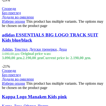
-29%
Спореди
Брз преглед
Додади во омилени
Избери опции
This product has multiple variants. The options may
be chosen on the product page
adidas ESSENTIALS BIG LOGO TRACK SUIT
Kids blue/black
Adidas
,
Текстил
,
Детски тренерки
,
Деца
Original price was:
3.090,00
ден
3.090,00 ден.
2.190,00
ден
Current price is: 2.190,00 ден.
-21%
Спореди
Брз преглед
Додади во омилени
Избери опции
This product has multiple variants. The options may
be chosen on the product page
Kappa Logo Manaken Kids pink
Kappa
,
Деца
,
Обувки
,
Чизми