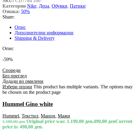
SKU:
CD7784 100
Категории
Nike
,
Деца
,
Обувки
,
Патики
Ознака:
50%
Share:
Опис
Дополнителни информации
Shipping & Delivery
Опис
-59%
Спореди
Брз преглед
Додади во омилени
Избери опции
This product has multiple variants. The options may
be chosen on the product page
Hummel Gino white
Hummel
,
Текстил
,
Маици
,
Мажи
Original price was: 1.190,00 ден.
490,00
ден
Current
1.190,00
ден
price is: 490,00 ден.