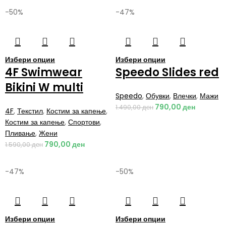
-50%
-47%
Избери опции
Избери опции
4F Swimwear
Speedo Slides red
Bikini W multi
Speedo
,
Обувки
,
Влечки
,
Мажи
790,00
ден
1.490,00
ден
4F
,
Текстил
,
Костим за капење
,
Костим за капење
,
Спортови
,
Пливање
,
Жени
790,00
ден
1.590,00
ден
-47%
-50%
Избери опции
Избери опции