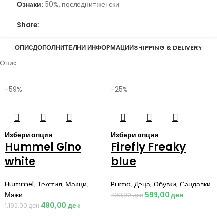
Ознаки:
50%
,
последни=женски
Share:
ОПИС
ДОПОЛНИТЕЛНИ ИНФОРМАЦИИ
SHIPPING & DELIVERY
Опис
-59%
-25%
Избери опции
Избери опции
Hummel Gino
Firefly Freaky
white
blue
Hummel
,
Текстил
,
Маици
,
Puma
,
Деца
,
Обувки
,
Сандалки
Мажи
599,00
ден
799,00
ден
490,00
ден
1.190,00
ден