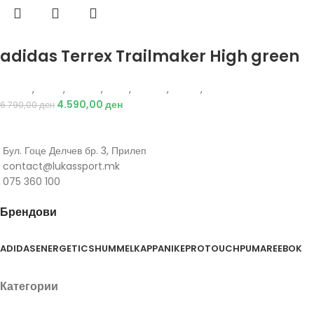
Избери опции
adidas Terrex Trailmaker High green
Adidas
,
Жени
,
Обувки
,
Деца
,
Обувки
,
Чизми
,
Чизми
4.590,00
ден
6.790,00
ден
Бул. Гоце Делчев бр. 3, Прилеп
contact@lukassport.mk
075 360 100
Брендови
ADIDAS
ENERGETICS
HUMMEL
KAPPA
NIKE
PROTOUCH
PUMA
REEBOK
Категории