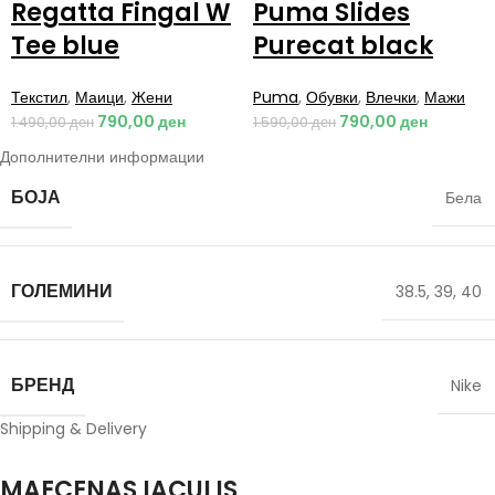
Regatta Fingal W
Puma Slides
Tee blue
Purecat black
Текстил
,
Маици
,
Жени
Puma
,
Обувки
,
Влечки
,
Мажи
790,00
ден
790,00
ден
1.490,00
ден
1.590,00
ден
Дополнителни информации
БОЈА
Бела
ГОЛЕМИНИ
38.5
,
39
,
40
БРЕНД
Nike
Shipping & Delivery
MAECENAS IACULIS