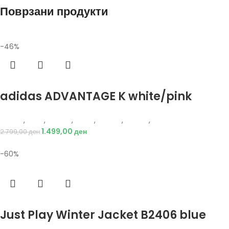
Поврзани продукти
-46%
Избери опции
adidas ADVANTAGE K white/pink
Adidas
,
Деца
,
Обувки
,
Жени
,
Обувки
,
Патики
,
Патики
1.499,00
ден
2.799,00
ден
-60%
Избери опции
Just Play Winter Jacket B2406 blue