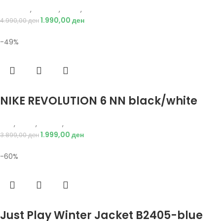
Just Play
,
Текстил
,
Јакни
,
Жени
1.990,00
ден
4.990,00
ден
-49%
Избери опции
NIKE REVOLUTION 6 NN black/white
Nike
,
Жени
,
Обувки
,
Патики
1.999,00
ден
3.899,00
ден
-60%
Избери опции
Just Play Winter Jacket B2405-blue