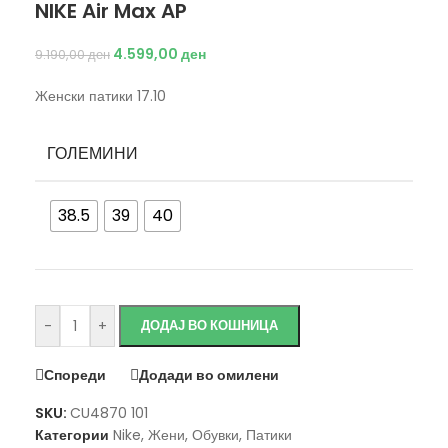
NIKE Air Max AP
4.599,00
ден
9.190,00
ден
Женски патики 17.10
ГОЛЕМИНИ
38.5
39
40
Исчисти
-
+
ДОДАЈ ВО КОШНИЦА
Спореди
Додади во омилени
SKU:
CU4870 101
Категории
Nike
,
Жени
,
Обувки
,
Патики