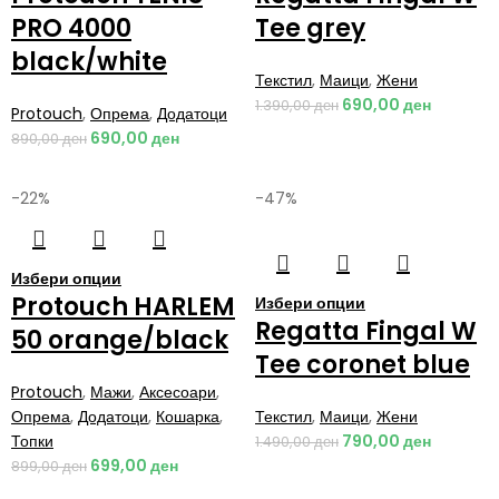
PRO 4000
Tee grey
black/white
Текстил
,
Маици
,
Жени
690,00
ден
1.390,00
ден
Protouch
,
Опрема
,
Додатоци
690,00
ден
890,00
ден
-22%
-47%
Избери опции
Protouch HARLEM
Избери опции
Regatta Fingal W
50 orange/black
Tee coronet blue
Protouch
,
Мажи
,
Аксесоари
,
Опрема
,
Додатоци
,
Кошарка
,
Текстил
,
Маици
,
Жени
Топки
790,00
ден
1.490,00
ден
699,00
ден
899,00
ден