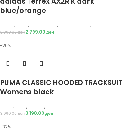
adidas Terrex AX2R K dark
blue/orange
Adidas
,
Жени
,
Обувки
,
Деца
,
Обувки
,
Патики
,
Патики
2.799,00
ден
3.990,00
ден
-20%
Избери опции
PUMA CLASSIC HOODED TRACKSUIT
Womens black
Puma
,
Жени
,
Текстил
,
Тренерки
3.190,00
ден
3.990,00
ден
-32%