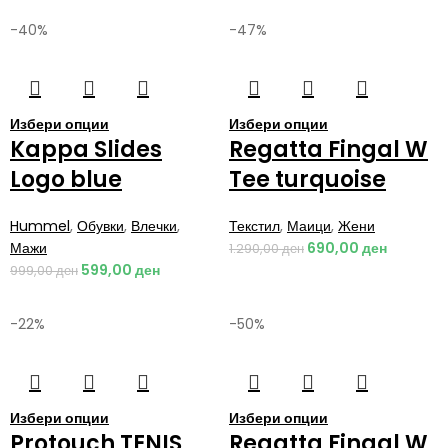
-40%
-47%
Избери опции
Избери опции
Kappa Slides
Regatta Fingal W
Logo blue
Tee turquoise
Hummel
,
Обувки
,
Влечки
,
Текстил
,
Маици
,
Жени
Мажи
690,00
ден
1.290,00
ден
599,00
ден
999,00
ден
-22%
-50%
Избери опции
Избери опции
Protouch TENIS
Regatta Fingal W