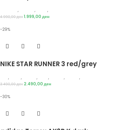
Just Play
,
Текстил
,
Јакни
,
Жени
1.999,00
ден
4.990,00
ден
-29%
Избери опции
NIKE STAR RUNNER 3 red/grey
Nike
,
Жени
,
Обувки
,
Деца
,
Обувки
,
Патики
,
Патики
2.490,00
ден
3.490,00
ден
-30%
Избери опции