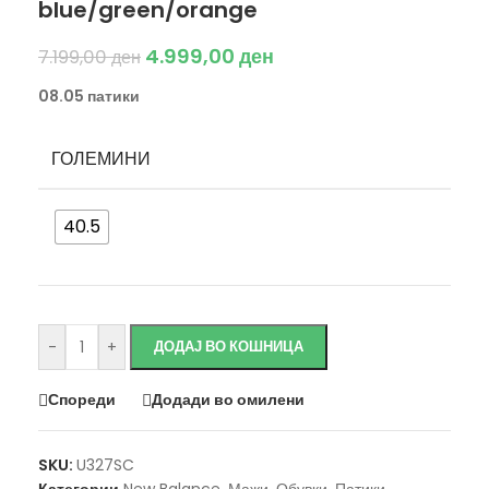
blue/green/orange
4.999,00
ден
7.199,00
ден
08.05 патики
ГОЛЕМИНИ
40.5
Исчисти
-
+
ДОДАЈ ВО КОШНИЦА
Спореди
Додади во омилени
SKU:
U327SC
Категории
New Balance
,
Мажи
,
Обувки
,
Патики