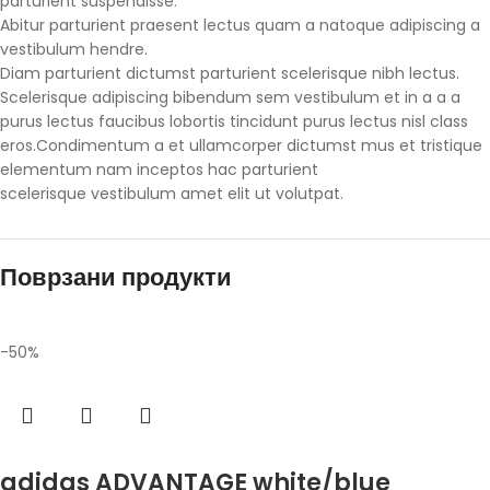
parturient suspendisse.
Abitur parturient praesent lectus quam a natoque adipiscing a
vestibulum hendre.
Diam parturient dictumst parturient scelerisque nibh lectus.
Scelerisque adipiscing bibendum sem vestibulum et in a a a
purus lectus faucibus lobortis tincidunt purus lectus nisl class
eros.Condimentum a et ullamcorper dictumst mus et tristique
elementum nam inceptos hac parturient
scelerisque vestibulum amet elit ut volutpat.
Поврзани продукти
-50%
Избери опции
adidas ADVANTAGE white/blue