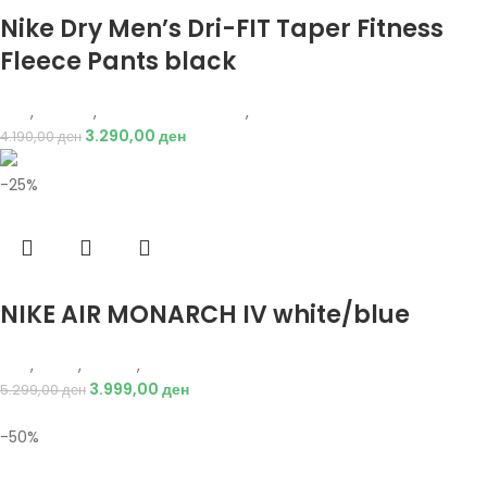
Избери опции
Nike Dry Men’s Dri-FIT Taper Fitness
Fleece Pants black
Nike
,
Текстил
,
Долен дел тренерки
,
Мажи
3.290,00
ден
4.190,00
ден
-25%
Избери опции
NIKE AIR MONARCH IV white/blue
Nike
,
Мажи
,
Обувки
,
Патики
3.999,00
ден
5.299,00
ден
-50%