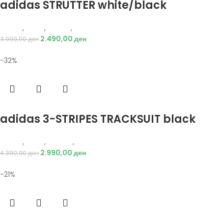
adidas STRUTTER white/black
Adidas
,
Мажи
,
Обувки
,
Патики
2.490,00
ден
3.990,00
ден
-32%
Избери опции
adidas 3-STRIPES TRACKSUIT black
Adidas
,
Мажи
,
Текстил
,
Тренерки
2.990,00
ден
4.390,00
ден
-21%