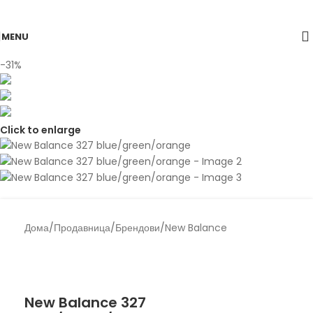
Skip to navigation
Skip to main content
MENU
-31%
Click to enlarge
Дома
/
Продавница
/
Брендови
/
New Balance
Back to products
New Balance
New Balance 327