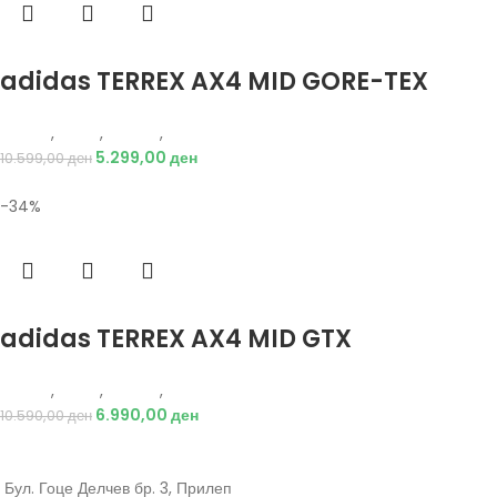
Избери опции
adidas TERREX AX4 MID GORE-TEX
Adidas
,
Мажи
,
Обувки
,
Чизми
5.299,00
ден
10.599,00
ден
-34%
Избери опции
adidas TERREX AX4 MID GTX
Adidas
,
Мажи
,
Обувки
,
Чизми
6.990,00
ден
10.590,00
ден
Бул. Гоце Делчев бр. 3, Прилеп