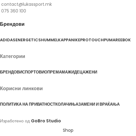
contact@lukassport.mk
075 360 100
Брендови
ADIDAS
ENERGETICS
HUMMEL
KAPPA
NIKE
PROTOUCH
PUMA
REEBOK
Категории
БРЕНДОВИ
СПОРТОВИ
ОПРЕМА
МАЖИ
ДЕЦА
ЖЕНИ
Корисни линкови
ПОЛИТИКА НА ПРИВАТНОСТ
КОЛАЧИЊА
ЗАМЕНИ И ВРАЌАЊА
Изработено од
GoBro Studio
Shop