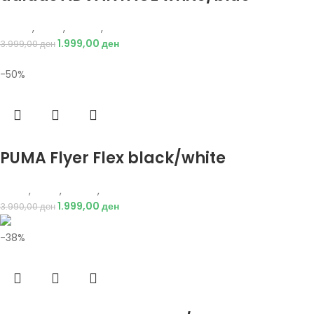
Adidas
,
Мажи
,
Обувки
,
Патики
1.999,00
ден
3.999,00
ден
-50%
Избери опции
PUMA Flyer Flex black/white
Puma
,
Мажи
,
Обувки
,
Патики
1.999,00
ден
3.990,00
ден
-38%
Избери опции