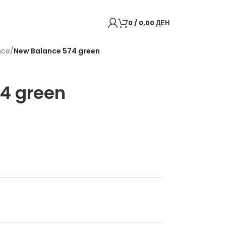
0
/
0,00
ДЕН
nce
/
New Balance 574 green
Back to products
4 green