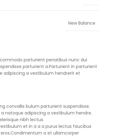
New Balance
 commodo parturient penatibus nunc dui
spendisse parturient a.Parturient in parturient
 adipiscing a vestibulum hendrerit et
ng convallis bulum parturient suspendisse.
 a natoque adipiscing a vestibulum hendre.
lerisque nibh lectus.
stibulum et in a a a purus lectus faucibus
ass eros.Condimentum a et ullamcorper