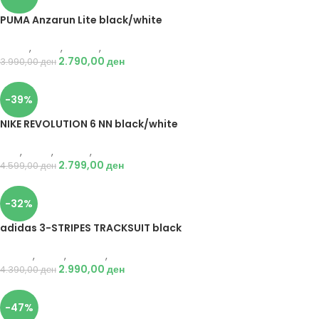
PUMA Anzarun Lite black/white
Puma
,
Мажи
,
Обувки
,
Патики
2.790,00
ден
3.990,00
ден
-39%
NIKE REVOLUTION 6 NN black/white
Nike
,
Мажи
,
Обувки
,
Патики
2.799,00
ден
4.599,00
ден
-32%
adidas 3-STRIPES TRACKSUIT black
Adidas
,
Мажи
,
Текстил
,
Тренерки
2.990,00
ден
4.390,00
ден
-47%