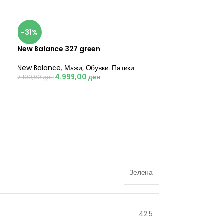
-31%
New Balance 327 green
New Balance
,
Мажи
,
Обувки
,
Патики
4.999,00
ден
7.199,00
ден
Зелена
42.5