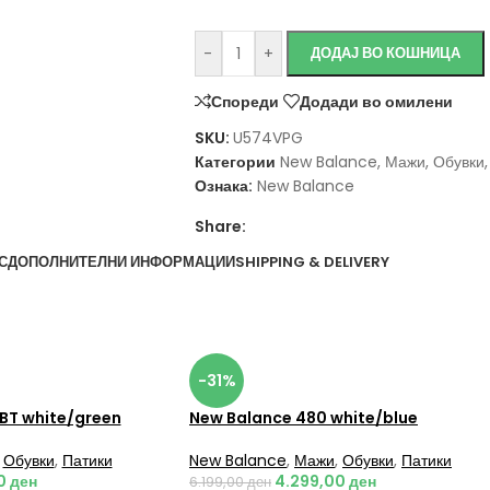
-
+
ДОДАЈ ВО КОШНИЦА
Спореди
Додади во омилени
SKU:
U574VPG
Категории
New Balance
,
Мажи
,
Обувки
,
Ознака:
New Balance
Share:
С
ДОПОЛНИТЕЛНИ ИНФОРМАЦИИ
SHIPPING & DELIVERY
-31%
BT white/green
New Balance 480 white/blue
Обувки
,
Патики
New Balance
,
Мажи
,
Обувки
,
Патики
0
ден
4.299,00
ден
6.199,00
ден