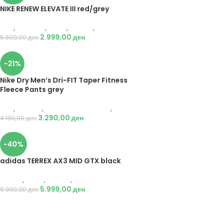
NIKE RENEW ELEVATE III red/grey
Nike
,
Кошарка
,
Мажи
,
Обувки
,
Патики
2.999,00
ден
5.699,00
ден
-21%
Nike Dry Men’s Dri-FIT Taper Fitness
Fleece Pants grey
Nike
,
Текстил
,
Долен дел тренерки
,
Мажи
3.290,00
ден
4.190,00
ден
-40%
adidas TERREX AX3 MID GTX black
Adidas
,
Мажи
,
Обувки
,
Чизми
5.999,00
ден
9.990,00
ден