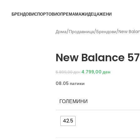
БРЕНДОВИ
СПОРТОВИ
ОПРЕМА
МАЖИ
ДЕЦА
ЖЕНИ
Дома
/
Продавница
/
Брендови
/
New Bala
New Balance
New Balance 57
4.799,00
ден
6.899,00
ден
08.05 патики
ГОЛЕМИНИ
42.5