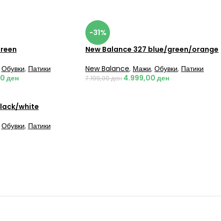
-31%
green
New Balance 327 blue/green/orange
Обувки
,
Патики
New Balance
,
Мажи
,
Обувки
,
Патики
00
ден
4.999,00
ден
7.199,00
ден
lack/white
Обувки
,
Патики