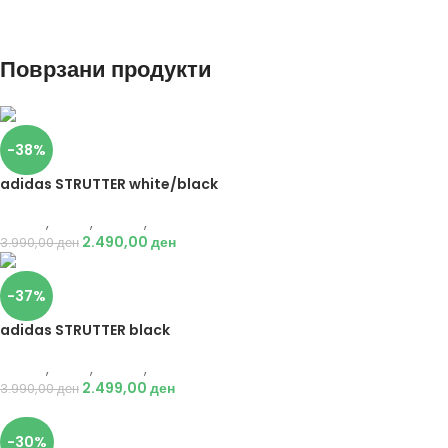
Поврзани продукти
-38%
adidas STRUTTER white/black
Adidas
,
Мажи
,
Обувки
,
Патики
2.490,00
ден
3.990,00
ден
-37%
adidas STRUTTER black
Adidas
,
Мажи
,
Обувки
,
Патики
2.499,00
ден
3.990,00
ден
-30%