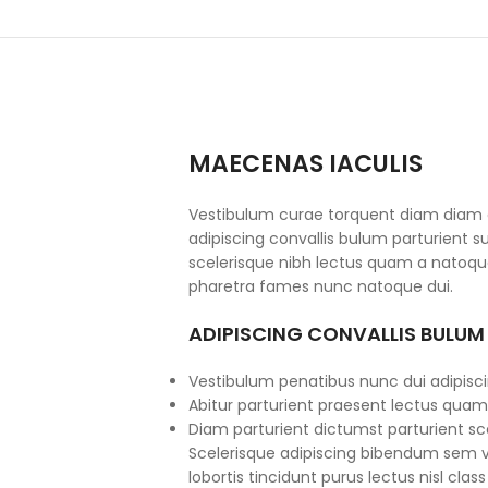
MAECENAS IACULIS
Vestibulum curae torquent diam diam
adipiscing convallis bulum parturient su
scelerisque nibh lectus quam a natoque
pharetra fames nunc natoque dui.
ADIPISCING CONVALLIS BULUM
Vestibulum penatibus nunc dui adipisci
Abitur parturient praesent lectus quam
Diam parturient dictumst parturient sce
Scelerisque adipiscing bibendum sem ve
lobortis tincidunt purus lectus nisl cl