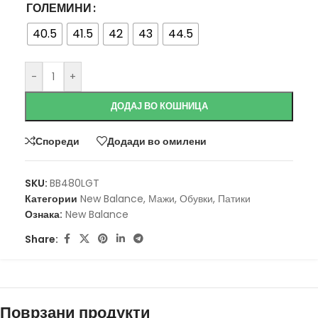
ГОЛЕМИНИ
40.5
41.5
42
43
44.5
-
+
ДОДАЈ ВО КОШНИЦА
Спореди
Додади во омилени
SKU:
BB480LGT
Категории
New Balance
,
Мажи
,
Обувки
,
Патики
Ознака:
New Balance
Share:
Поврзани продукти