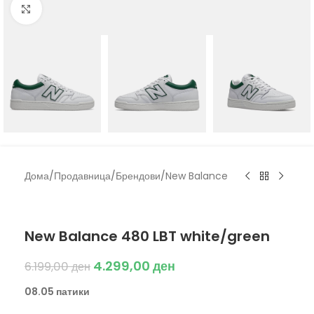
Click to enlarge
Дома
/
Продавница
/
Брендови
/
New Balance
New Balance
New Balance 480 LBT white/green
4.299,00
ден
6.199,00
ден
08.05 патики