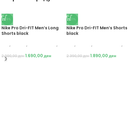
-19%
-21%
Nike Pro Dri-FIT Men’s Long
Nike Pro Dri-FIT Men’s Shorts
Shorts black
black
Nike
,
Текстил
,
Бициклистички
,
Nike
,
Текстил
,
Бициклистички
,
Мажи
Мажи
1.690,00
ден
1.890,00
ден
2.090,00
ден
2.390,00
ден