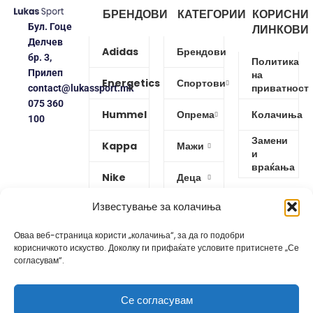
БРЕНДОВИ
КАТЕГОРИИ
КОРИСНИ
Бул. Гоце
ЛИНКОВИ
Делчев
Adidas
Брендови
бр. 3,
Политика
Прилеп
на
Energetics
Спортови
приватност
contact@lukassport.mk
075 360
Hummel
Опрема
Колачиња
100
Замени
Kappa
Мажи
и
враќања
Nike
Деца
Известување за колачиња
Protouch
Жени
Оваа веб-страница користи „колачиња“, за да го подобри
Puma
корисничкото искуство. Доколку ги прифаќате условите притиснете „Се
согласувам“.
Reebok
Се согласувам
Изработено од
GoBro Studio