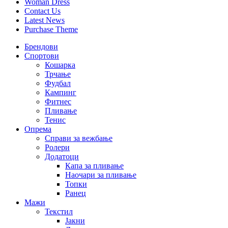
Woman Dress
Contact Us
Latest News
Purchase Theme
Брендови
Спортови
Кошарка
Трчање
Фудбал
Кампинг
Фитнес
Пливање
Тенис
Опрема
Справи за вежбање
Ролери
Додатоци
Капа за пливање
Наочари за пливање
Топки
Ранец
Мажи
Текстил
Јакни