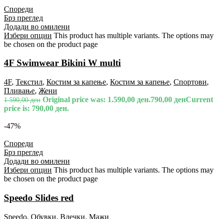
Спореди
Брз преглед
Додади во омилени
Избери опции
This product has multiple variants. The options may
be chosen on the product page
4F Swimwear Bikini W multi
4F
,
Текстил
,
Костим за капење
,
Костим за капење
,
Спортови
,
Пливање
,
Жени
Original price was: 1.590,00 ден.
790,00
ден
Current
1.590,00
ден
price is: 790,00 ден.
-47%
Спореди
Брз преглед
Додади во омилени
Избери опции
This product has multiple variants. The options may
be chosen on the product page
Speedo Slides red
Speedo
,
Обувки
,
Влечки
,
Мажи