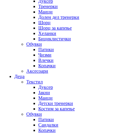
Дуксер
Тренерки
Маици
Долен дел тренерки
Шорц
Шорц за капење
Хеланки
Бициклистички
Обувки
Патики
Чизми
Влечки
Копачки
Аксесоари
Деца
Текстил
Дуксер
Јакни
Маици
Детски тренерки
Костим за капење
Обувки
Патики
Сандалки
Копачки