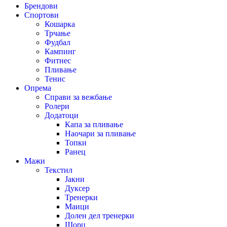
Брендови
Спортови
Кошарка
Трчање
Фудбал
Кампинг
Фитнес
Пливање
Тенис
Опрема
Справи за вежбање
Ролери
Додатоци
Капа за пливање
Наочари за пливање
Топки
Ранец
Мажи
Текстил
Јакни
Дуксер
Тренерки
Маици
Долен дел тренерки
Шорц