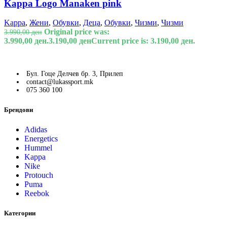
Kappa Logo Manaken pink
Kappa
,
Жени
,
Обувки
,
Деца
,
Обувки
,
Чизми
,
Чизми
Original price was:
3.990,00
ден
3.990,00 ден.
3.190,00
ден
Current price is: 3.190,00 ден.
Бул. Гоце Делчев бр. 3, Прилеп
contact@lukassport.mk
075 360 100
Брендови
Adidas
Energetics
Hummel
Kappa
Nike
Protouch
Puma
Reebok
Категории