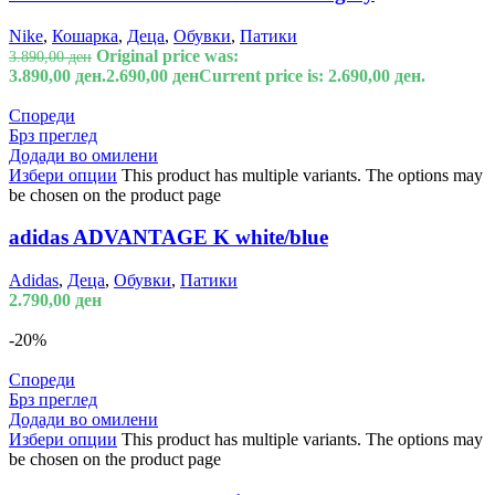
Nike
,
Кошарка
,
Деца
,
Обувки
,
Патики
Original price was:
3.890,00
ден
3.890,00 ден.
2.690,00
ден
Current price is: 2.690,00 ден.
Спореди
Брз преглед
Додади во омилени
Избери опции
This product has multiple variants. The options may
be chosen on the product page
adidas ADVANTAGE K white/blue
Adidas
,
Деца
,
Обувки
,
Патики
2.790,00
ден
-20%
Спореди
Брз преглед
Додади во омилени
Избери опции
This product has multiple variants. The options may
be chosen on the product page