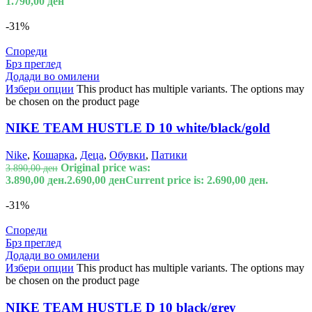
1.790,00
ден
-31%
Спореди
Брз преглед
Додади во омилени
Избери опции
This product has multiple variants. The options may
be chosen on the product page
NIKE TEAM HUSTLE D 10 white/black/gold
Nike
,
Кошарка
,
Деца
,
Обувки
,
Патики
Original price was:
3.890,00
ден
3.890,00 ден.
2.690,00
ден
Current price is: 2.690,00 ден.
-31%
Спореди
Брз преглед
Додади во омилени
Избери опции
This product has multiple variants. The options may
be chosen on the product page
NIKE TEAM HUSTLE D 10 black/grey