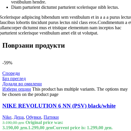
vestibulum hendre.
Diam parturient dictumst parturient scelerisque nibh lectus.
Scelerisque adipiscing bibendum sem vestibulum et in a a a purus lectu
faucibus lobortis tincidunt purus lectus nisl class eros.Condimentum a e
ullamcorper dictumst mus et tristique elementum nam inceptos hac
parturient scelerisque vestibulum amet elit ut volutpat.
Поврзани продукти
-59%
Спореди
Брз преглед
Додади во омилени
Избери опции
This product has multiple variants. The options may
be chosen on the product page
NIKE REVOLUTION 6 NN (PSV) black/white
Nike
,
Деца
,
Обувки
,
Патики
Original price was:
3.190,00
ден
3.190,00 ден.
1.299,00
ден
Current price is: 1.299,00 ден.