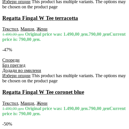
Избери опции
This product has multiple variants. The options may
be chosen on the product page
Regatta Fingal W Tee terracotta
Текстил
,
Маици
,
Жени
Original price was: 1.490,00 ден.
790,00
ден
Current
1.490,00
ден
price is: 790,00 ден.
-47%
Спореди
Брз преглед
Додади во омилени
Избери опции
This product has multiple variants. The options may
be chosen on the product page
Regatta Fingal W Tee coronet blue
Текстил
,
Маици
,
Жени
Original price was: 1.490,00 ден.
790,00
ден
Current
1.490,00
ден
price is: 790,00 ден.
-50%