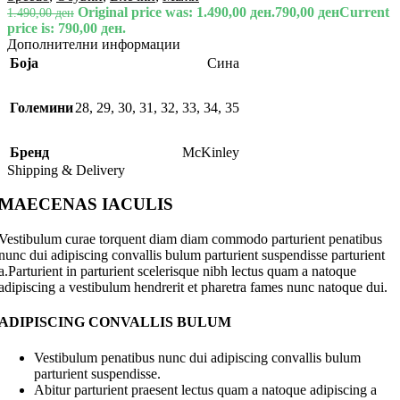
Original price was: 1.490,00 ден.
790,00
ден
Current
1.490,00
ден
price is: 790,00 ден.
Дополнителни информации
Боја
Сина
Големини
28
,
29
,
30
,
31
,
32
,
33
,
34
,
35
Бренд
McKinley
Shipping & Delivery
MAECENAS IACULIS
Vestibulum curae torquent diam diam commodo parturient penatibus
nunc dui adipiscing convallis bulum parturient suspendisse parturient
a.Parturient in parturient scelerisque nibh lectus quam a natoque
adipiscing a vestibulum hendrerit et pharetra fames nunc natoque dui.
ADIPISCING CONVALLIS BULUM
Vestibulum penatibus nunc dui adipiscing convallis bulum
parturient suspendisse.
Abitur parturient praesent lectus quam a natoque adipiscing a