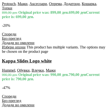
Protouch
,
Мажи
,
Аксесоари
,
Опрема
,
Додатоци
,
Кошарка
,
Топки
Original price was: 899,00 ден.
699,00
ден
Current
899,00
ден
price is: 699,00 ден.
-20%
Спореди
Брз преглед
Додади во омилени
Избери опции
This product has multiple variants. The options may
be chosen on the product page
Kappa Slides Logo white
Hummel
,
Обувки
,
Влечки
,
Мажи
Original price was: 990,00 ден.
790,00
ден
Current
990,00
ден
price is: 790,00 ден.
-47%
Спореди
Брз преглед
Додади во омилени