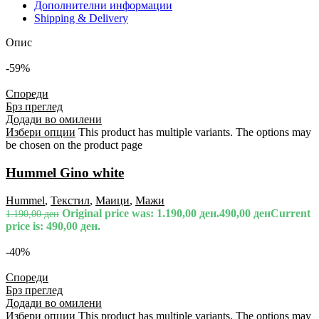
Дополнителни информации
Shipping & Delivery
Опис
-59%
Спореди
Брз преглед
Додади во омилени
Избери опции
This product has multiple variants. The options may
be chosen on the product page
Hummel Gino white
Hummel
,
Текстил
,
Маици
,
Мажи
Original price was: 1.190,00 ден.
490,00
ден
Current
1.190,00
ден
price is: 490,00 ден.
-40%
Спореди
Брз преглед
Додади во омилени
Избери опции
This product has multiple variants. The options may