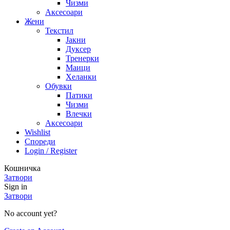
Чизми
Аксесоари
Жени
Текстил
Јакни
Дуксер
Тренерки
Маици
Хеланки
Обувки
Патики
Чизми
Влечки
Аксесоари
Wishlist
Спореди
Login / Register
Кошничка
Затвори
Sign in
Затвори
No account yet?