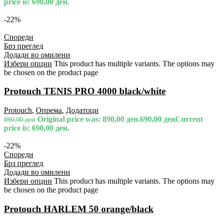
price is: 690,00 ден.
-22%
Спореди
Брз преглед
Додади во омилени
Избери опции
This product has multiple variants. The options may
be chosen on the product page
Protouch TENIS PRO 4000 black/white
Protouch
,
Опрема
,
Додатоци
Original price was: 890,00 ден.
690,00
ден
Current
890,00
ден
price is: 690,00 ден.
-22%
Спореди
Брз преглед
Додади во омилени
Избери опции
This product has multiple variants. The options may
be chosen on the product page
Protouch HARLEM 50 orange/black