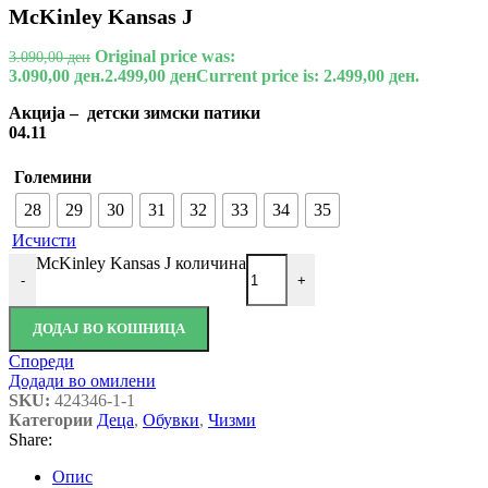
McKinley Kansas J
Original price was:
3.090,00
ден
3.090,00 ден.
2.499,00
ден
Current price is: 2.499,00 ден.
Акција – детски зимски патики
04.11
Големини
28
29
30
31
32
33
34
35
Исчисти
McKinley Kansas J количина
-
+
ДОДАЈ ВО КОШНИЦА
Спореди
Додади во омилени
SKU:
424346-1-1
Категории
Деца
,
Обувки
,
Чизми
Share:
Опис