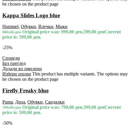
be chosen on the product page
Kappa Slides Logo blue
Hummel
,
Обувки
,
Влечки
,
Мажи
Original price was: 999,00 ден.
599,00
ден
Current
999,00
ден
price is: 599,00 ден.
-25%
Спореди
Брз преглед
Додади во омилени
Избери опции
This product has multiple variants. The options may
be chosen on the product page
Firefly Freaky blue
Puma
,
Деца
,
Обувки
,
Сандалки
Original price was: 799,00 ден.
599,00
ден
Current
799,00
ден
price is: 599,00 ден.
-50%