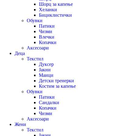
Шорц за капење
Хеланки
Бициклистички
Обувки
Патики
Чизми
Влечки
Копачки
Аксесоари
Деца
Текстил
Дуксер
Јакни
Маици
Детски тренерки
Костим за капење
Обувки
Патики
Сандалки
Копачки
Чизми
Аксесоари
Жени
Текстил
Јакни