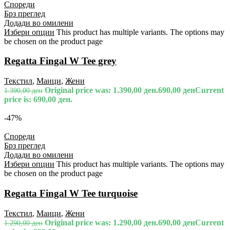
Спореди
Брз преглед
Додади во омилени
Избери опции
This product has multiple variants. The options may
be chosen on the product page
Regatta Fingal W Tee grey
Текстил
,
Маици
,
Жени
Original price was: 1.390,00 ден.
690,00
ден
Current
1.390,00
ден
price is: 690,00 ден.
-47%
Спореди
Брз преглед
Додади во омилени
Избери опции
This product has multiple variants. The options may
be chosen on the product page
Regatta Fingal W Tee turquoise
Текстил
,
Маици
,
Жени
Original price was: 1.290,00 ден.
690,00
ден
Current
1.290,00
ден