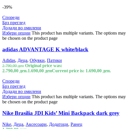
-39%
Спореди
Брз преглед
Додади во омилени
Избери опции
This product has multiple variants. The options may
be chosen on the product page
adidas ADVANTAGE K white/black
Adidas
,
Деца
,
Обувки
,
Патики
Original price was:
2.790,00
ден
2.790,00 ден.
1.690,00
ден
Current price is: 1.690,00 ден.
Спореди
Брз преглед
Додади во омилени
Избери опции
This product has multiple variants. The options may
be chosen on the product page
Nike Brasilia JDI Kids’ Mini Backpack dark grey
Nike
,
Деца
,
Аксесоари
,
Додатоци
,
Ранец