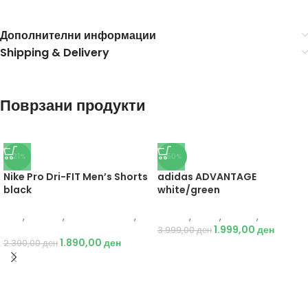
Дополнителни информации
Shipping & Delivery
Поврзани продукти
-21%
-50%
Nike Pro Dri-FIT Men’s Shorts
adidas ADVANTAGE
black
white/green
Nike
,
Текстил
,
Бициклистички
,
Adidas
,
Мажи
,
Обувки
,
Патики
Мажи
1.999,00
ден
3.999,00
ден
1.890,00
ден
2.390,00
ден