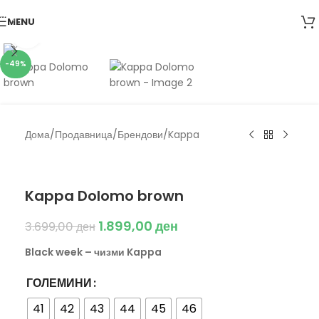
Skip to navigation
MENU
Skip to main content
Click to enlarge
-49%
Дома
/
Продавница
/
Брендови
/
Kappa
Kappa
Kappa Dolomo brown
1.899,00
ден
3.699,00
ден
Black week – чизми Kappa
ГОЛЕМИНИ
41
42
43
44
45
46