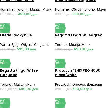
Hummel Gino white
Kappa Slides Logo blue
Hummel
,
Текстил
,
Маици
,
Мажи
Hummel
,
Обувки
,
Влечки
,
Мажи
490,00
ден
599,00
ден
1.190,00
ден
999,00
ден
-25%
-50%
Firefly Freaky blue
Regatta Fingal W Tee grey
Puma
,
Деца
,
Обувки
,
Сандалки
Текстил
,
Маици
,
Жени
599,00
ден
690,00
ден
799,00
ден
1.390,00
ден
-47%
-22%
Regatta Fingal W Tee
Protouch TENIS PRO 4000
turquoise
black/white
Текстил
,
Маици
,
Жени
Protouch
,
Опрема
,
Додатоци
690,00
ден
690,00
ден
1.290,00
ден
890,00
ден
-22%
-20%