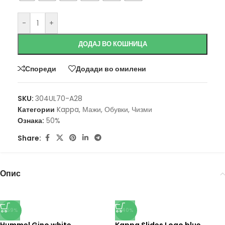
-
+
ДОДАЈ ВО КОШНИЦА
Спореди
Додади во омилени
SKU:
304UL70-A28
Категории
Kappa
,
Мажи
,
Обувки
,
Чизми
Ознака:
50%
Share:
Опис
-59%
-40%