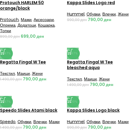
Protouch HARLEM 50
Kappa Slides Logo red
orange/black
Hummel
,
Обувки
,
Влечки
,
Жени
Protouch
,
Мажи
,
Аксесоари
,
790,00
ден
990,00
ден
Опрема
,
Додатоци
,
Кошарка
,
Топки
699,00
ден
899,00
ден
-47%
-47%
Regatta Fingal W Tee
Regatta Fingal W Tee
bleached aqua
Текстил
,
Маици
,
Жени
790,00
ден
Текстил
,
Маици
,
Жени
1.490,00
ден
790,00
ден
1.490,00
ден
-47%
-20%
Speedo Slides Atami black
Kappa Slides Logo black
Speedo
,
Обувки
,
Влечки
,
Мажи
Hummel
,
Обувки
,
Влечки
,
Мажи
790,00
ден
790,00
ден
1.490,00
ден
990,00
ден