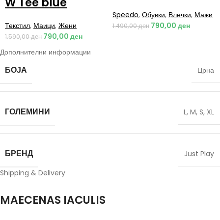
W Tee blue
Speedo
,
Обувки
,
Влечки
,
Мажи
Текстил
,
Маици
,
Жени
790,00
ден
1.490,00
ден
790,00
ден
1.590,00
ден
Дополнителни информации
БОЈА
Црна
ГОЛЕМИНИ
L
,
M
,
S
,
XL
БРЕНД
Just Play
Shipping & Delivery
MAECENAS IACULIS