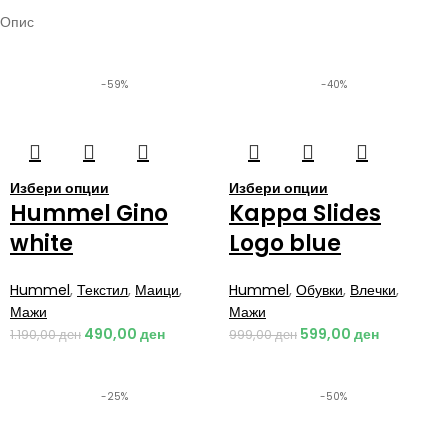
Опис
-59%
-40%
Избери опции
Избери опции
Hummel Gino
Kappa Slides
white
Logo blue
Hummel
,
Текстил
,
Маици
,
Hummel
,
Обувки
,
Влечки
,
Мажи
Мажи
490,00
ден
599,00
ден
1.190,00
ден
999,00
ден
-25%
-50%