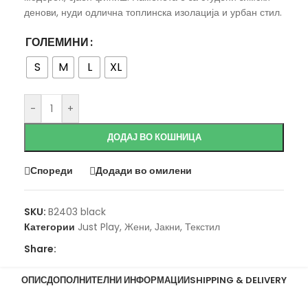
денови, нуди одлична топлинска изолација и урбан стил.
ГОЛЕМИНИ
S
M
L
XL
-
+
ДОДАЈ ВО КОШНИЦА
Спореди
Додади во омилени
SKU:
B2403 black
Категории
Just Play
,
Жени
,
Јакни
,
Текстил
Share:
ОПИС
ДОПОЛНИТЕЛНИ ИНФОРМАЦИИ
SHIPPING & DELIVERY