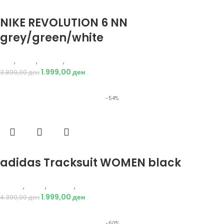
Избери опции
NIKE REVOLUTION 6 NN
grey/green/white
Nike
,
Жени
,
Обувки
,
Патики
1.999,00
ден
3.899,00
ден
-54%
Избери опции
adidas Tracksuit WOMEN black
Adidas
,
Жени
,
Текстил
,
Тренерки
1.999,00
ден
4.390,00
ден
-60%