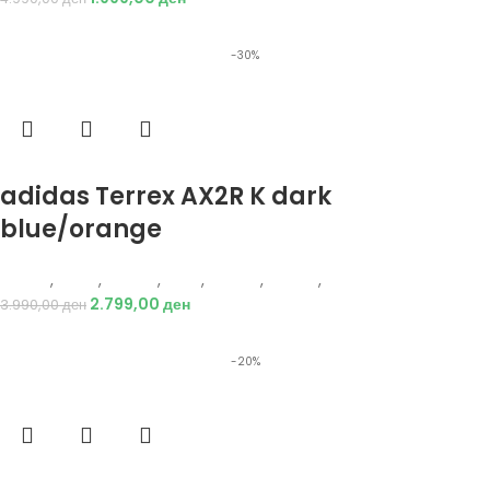
-30%
Избери опции
adidas Terrex AX2R K dark
blue/orange
Adidas
,
Жени
,
Обувки
,
Деца
,
Обувки
,
Патики
,
Патики
2.799,00
ден
3.990,00
ден
-20%
Избери опции