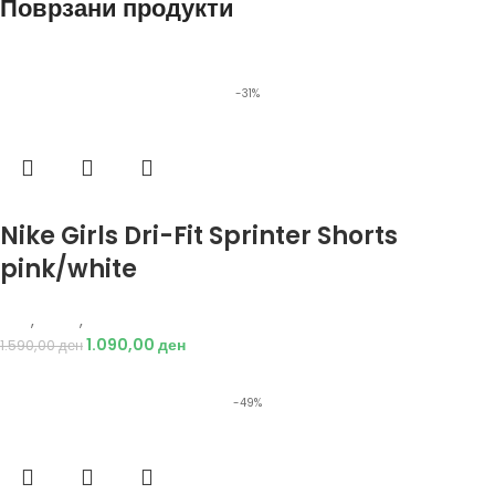
Поврзани продукти
-31%
Избери опции
Nike Girls Dri-Fit Sprinter Shorts
pink/white
Nike
,
Жени
,
Текстил
1.090,00
ден
1.590,00
ден
-49%