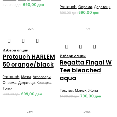
690,00
ден
1.290,00
ден
Protouch
,
Опрема
,
Додатоци
690,00
ден
890,00
ден
-22%
-47%
Избери опции
Protouch HARLEM
Избери опции
Regatta Fingal W
50 orange/black
Tee bleached
Protouch
,
Мажи
,
Аксесоари
,
aqua
Опрема
,
Додатоци
,
Кошарка
,
Топки
Текстил
,
Маици
,
Жени
699,00
ден
899,00
ден
790,00
ден
1.490,00
ден
-47%
-20%