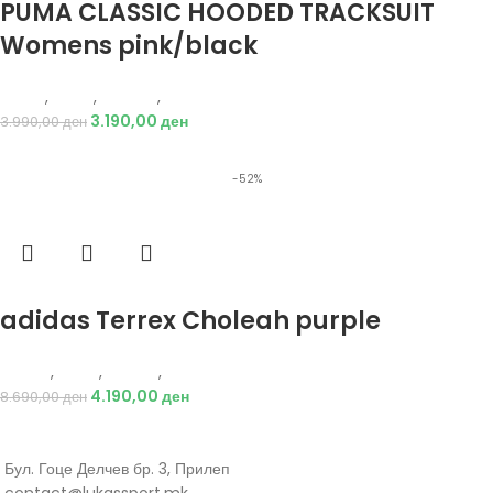
PUMA CLASSIC HOODED TRACKSUIT
Womens pink/black
Puma
,
Жени
,
Текстил
,
Тренерки
3.190,00
ден
3.990,00
ден
-52%
Избери опции
adidas Terrex Choleah purple
Adidas
,
Жени
,
Обувки
,
Чизми
4.190,00
ден
8.690,00
ден
Бул. Гоце Делчев бр. 3, Прилеп
contact@lukassport.mk