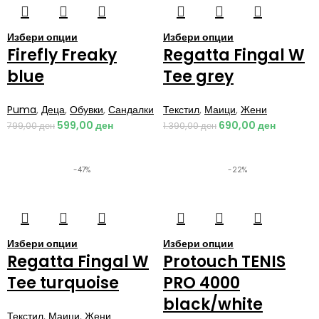
Избери опции
Избери опции
Firefly Freaky
Regatta Fingal W
blue
Tee grey
Puma
,
Деца
,
Обувки
,
Сандалки
Текстил
,
Маици
,
Жени
599,00
ден
690,00
ден
799,00
ден
1.390,00
ден
-47%
-22%
Избери опции
Избери опции
Regatta Fingal W
Protouch TENIS
Tee turquoise
PRO 4000
black/white
Текстил
,
Маици
,
Жени