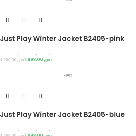
Избери опции
Just Play Winter Jacket B2405-pink
Just Play
,
Текстил
,
Јакни
,
Жени
1.999,00
ден
4.990,00
ден
-60%
Избери опции
Just Play Winter Jacket B2405-blue
Just Play
,
Текстил
,
Јакни
,
Жени
1.999,00
ден
4.990,00
ден