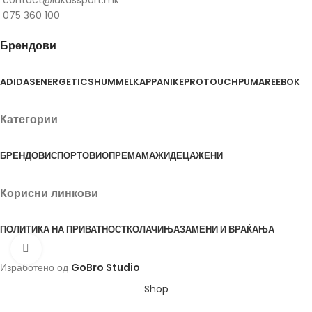
075 360 100
Брендови
ADIDAS
ENERGETICS
HUMMEL
KAPPA
NIKE
PROTOUCH
PUMA
REEBOK
Категории
БРЕНДОВИ
СПОРТОВИ
ОПРЕМА
МАЖИ
ДЕЦА
ЖЕНИ
Корисни линкови
ПОЛИТИКА НА ПРИВАТНОСТ
КОЛАЧИЊА
ЗАМЕНИ И ВРАЌАЊА
Click to enlarge
Изработено од
GoBro Studio
Shop