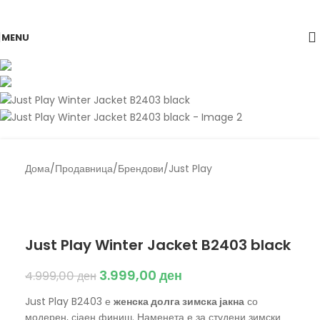
Skip to navigation
Skip to main content
MENU
-20%
Дома
/
Продавница
/
Брендови
/
Just Play
Back to products
Just Play
Just Play Winter Jacket B2403 black
3.999,00
ден
4.999,00
ден
Just Play B2403 е
женска долга зимска јакна
со
модерен, сјаен финиш. Наменета е за студени зимски