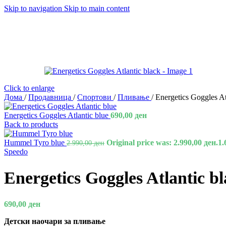
Skip to navigation
Skip to main content
Click to enlarge
Дома
/
Продавница
/
Спортови
/
Пливање
/
Energetics Goggles At
Energetics Goggles Atlantic blue
690,00
ден
Back to products
Hummel Tyro blue
Original price was: 2.990,00 ден.
1.
2.990,00
ден
Speedo
Energetics Goggles Atlantic b
690,00
ден
Детски наочари за пливање