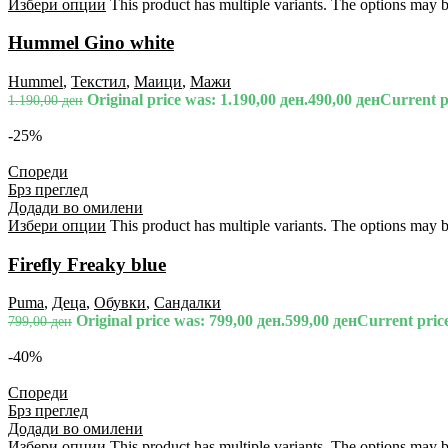
Избери опции
This product has multiple variants. The options may 
Hummel Gino white
Hummel
,
Текстил
,
Маици
,
Мажи
Original price was: 1.190,00 ден.
490,00
ден
Current pr
1.190,00
ден
-25%
Спореди
Брз преглед
Додади во омилени
Избери опции
This product has multiple variants. The options may 
Firefly Freaky blue
Puma
,
Деца
,
Обувки
,
Сандалки
Original price was: 799,00 ден.
599,00
ден
Current price
799,00
ден
-40%
Спореди
Брз преглед
Додади во омилени
Избери опции
This product has multiple variants. The options may 