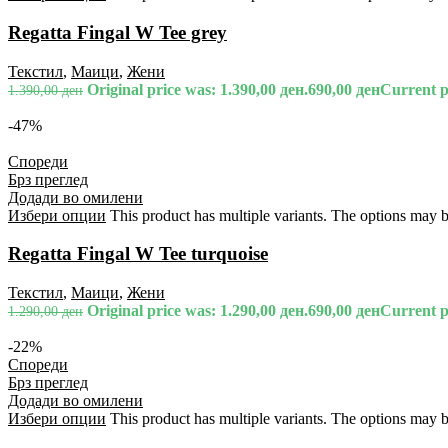
Regatta Fingal W Tee grey
Текстил
,
Маици
,
Жени
Original price was: 1.390,00 ден.
690,00
ден
Current pr
1.390,00
ден
-47%
Спореди
Брз преглед
Додади во омилени
Избери опции
This product has multiple variants. The options may 
Regatta Fingal W Tee turquoise
Текстил
,
Маици
,
Жени
Original price was: 1.290,00 ден.
690,00
ден
Current pr
1.290,00
ден
-22%
Спореди
Брз преглед
Додади во омилени
Избери опции
This product has multiple variants. The options may 