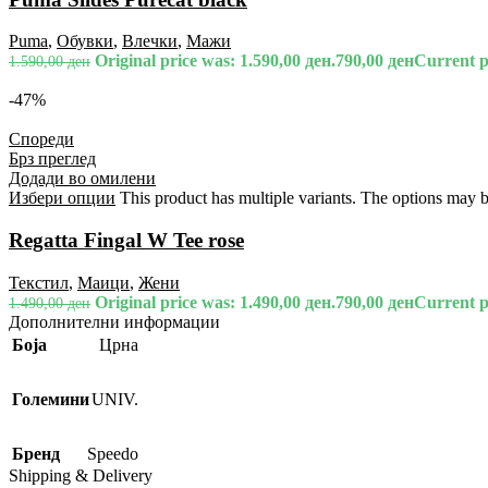
Puma
,
Обувки
,
Влечки
,
Мажи
Original price was: 1.590,00 ден.
790,00
ден
Current pr
1.590,00
ден
-47%
Спореди
Брз преглед
Додади во омилени
Избери опции
This product has multiple variants. The options may 
Regatta Fingal W Tee rose
Текстил
,
Маици
,
Жени
Original price was: 1.490,00 ден.
790,00
ден
Current pr
1.490,00
ден
Дополнителни информации
Боја
Црна
Големини
UNIV.
Бренд
Speedo
Shipping & Delivery