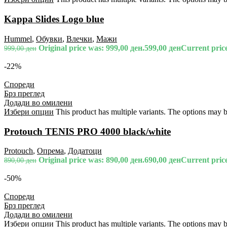
Kappa Slides Logo blue
Hummel
,
Обувки
,
Влечки
,
Мажи
Original price was: 999,00 ден.
599,00
ден
Current price
999,00
ден
-22%
Спореди
Брз преглед
Додади во омилени
Избери опции
This product has multiple variants. The options may 
Protouch TENIS PRO 4000 black/white
Protouch
,
Опрема
,
Додатоци
Original price was: 890,00 ден.
690,00
ден
Current price
890,00
ден
-50%
Спореди
Брз преглед
Додади во омилени
Избери опции
This product has multiple variants. The options may 