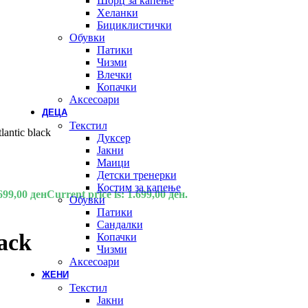
Шорц за капење
Хеланки
Бициклистички
Обувки
Патики
Чизми
Влечки
Копачки
Аксесоари
ДЕЦА
Текстил
lantic black
Дуксер
Јакни
Маици
Детски тренерки
Костим за капење
699,00
ден
Current price is: 1.699,00 ден.
Обувки
Патики
Сандалки
lack
Копачки
Чизми
Аксесоари
ЖЕНИ
Текстил
Јакни