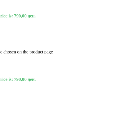
ice is: 790,00 ден.
be chosen on the product page
ice is: 790,00 ден.