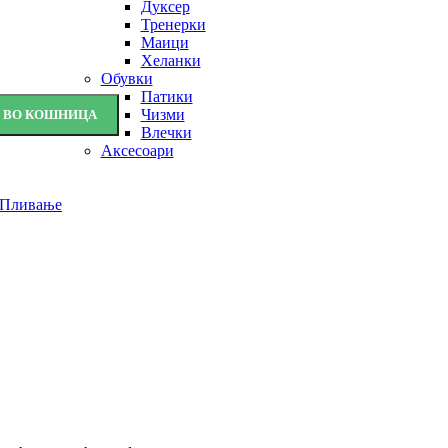
Дуксер
Тренерки
Маици
Хеланки
Обувки
Патики
Чизми
Ј ВО КОШНИЦА
Влечки
Аксесоари
Пливање