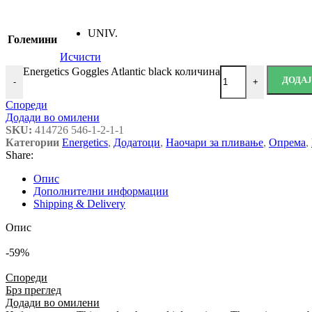
UNIV.
Големини
Исчисти
Energetics Goggles Atlantic black количина
ДОДА
-
+
Спореди
Додади во омилени
SKU:
414726 546-1-2-1-1
Категории
Energetics
,
Додатоци
,
Наочари за пливање
,
Опрема
,
Share:
Опис
Дополнителни информации
Shipping & Delivery
Опис
-59%
Спореди
Брз преглед
Додади во омилени