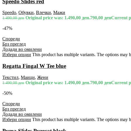
Speedo Slides red
Speedo
,
Обувки
,
Влечки
,
Мажи
Original price was: 1.490,00 ден.
790,00
ден
Current pr
1.490,00
ден
-47%
Спореди
Брз преглед
Додади во омилени
Избери опции
This product has multiple variants. The options may 
Regatta Fingal W Tee blue
Текстил
,
Маици
,
Жени
Original price was: 1.490,00 ден.
790,00
ден
Current pr
1.490,00
ден
-50%
Спореди
Брз преглед
Додади во омилени
Избери опции
This product has multiple variants. The options may 
Puma Slides Purecat black