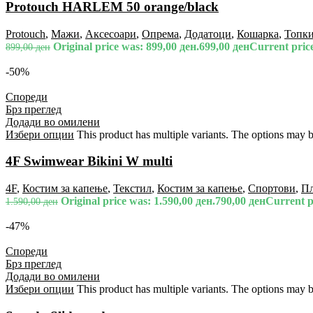
Protouch HARLEM 50 orange/black
Protouch
,
Мажи
,
Аксесоари
,
Опрема
,
Додатоци
,
Кошарка
,
Топк
Original price was: 899,00 ден.
699,00
ден
Current price
899,00
ден
-50%
Спореди
Брз преглед
Додади во омилени
Избери опции
This product has multiple variants. The options may 
4F Swimwear Bikini W multi
4F
,
Костим за капење
,
Текстил
,
Костим за капење
,
Спортови
,
П
Original price was: 1.590,00 ден.
790,00
ден
Current pr
1.590,00
ден
-47%
Спореди
Брз преглед
Додади во омилени
Избери опции
This product has multiple variants. The options may 