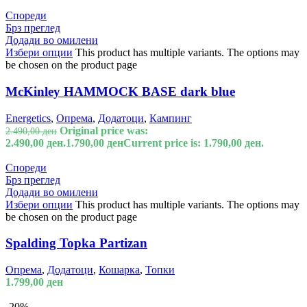
Спореди
Брз преглед
Додади во омилени
Избери опции
This product has multiple variants. The options may
be chosen on the product page
McKinley HAMMOCK BASE dark blue
Energetics
,
Опрема
,
Додатоци
,
Кампинг
Original price was:
2.490,00
ден
2.490,00 ден.
1.790,00
ден
Current price is: 1.790,00 ден.
Спореди
Брз преглед
Додади во омилени
Избери опции
This product has multiple variants. The options may
be chosen on the product page
Spalding Topka Partizan
Опрема
,
Додатоци
,
Кошарка
,
Топки
1.799,00
ден
-20%