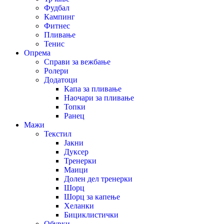
Фудбал
Кампинг
Фитнес
Пливање
Тенис
Опрема
Справи за вежбање
Ролери
Додатоци
Капа за пливање
Наочари за пливање
Топки
Ранец
Мажи
Текстил
Јакни
Дуксер
Тренерки
Маици
Долен дел тренерки
Шорц
Шорц за капење
Хеланки
Бициклистички
Обувки