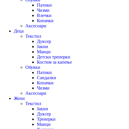
Патики
Чизми
Влечки
Копачки
Аксесоари
Деца
Текстил
Дуксер
Јакни
Маици
Детски тренерки
Костим за капење
Обувки
Патики
Сандалки
Копачки
Чизми
Аксесоари
Жени
Текстил
Јакни
Дуксер
Тренерки
Маици