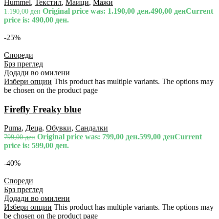
Hummel
,
Текстил
,
Маици
,
Мажи
Original price was: 1.190,00 ден.
490,00
ден
Current
1.190,00
ден
price is: 490,00 ден.
-25%
Спореди
Брз преглед
Додади во омилени
Избери опции
This product has multiple variants. The options may
be chosen on the product page
Firefly Freaky blue
Puma
,
Деца
,
Обувки
,
Сандалки
Original price was: 799,00 ден.
599,00
ден
Current
799,00
ден
price is: 599,00 ден.
-40%
Спореди
Брз преглед
Додади во омилени
Избери опции
This product has multiple variants. The options may
be chosen on the product page