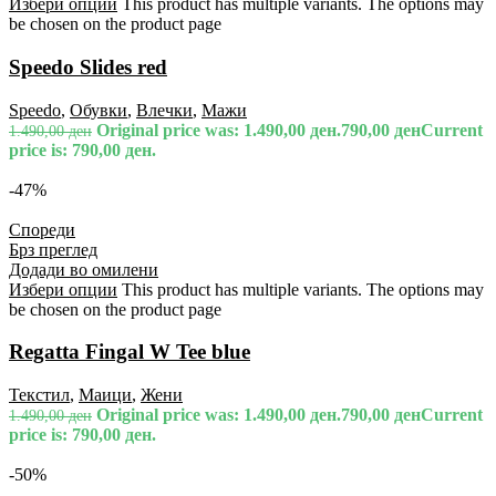
Избери опции
This product has multiple variants. The options may
be chosen on the product page
Speedo Slides red
Speedo
,
Обувки
,
Влечки
,
Мажи
Original price was: 1.490,00 ден.
790,00
ден
Current
1.490,00
ден
price is: 790,00 ден.
-47%
Спореди
Брз преглед
Додади во омилени
Избери опции
This product has multiple variants. The options may
be chosen on the product page
Regatta Fingal W Tee blue
Текстил
,
Маици
,
Жени
Original price was: 1.490,00 ден.
790,00
ден
Current
1.490,00
ден
price is: 790,00 ден.
-50%