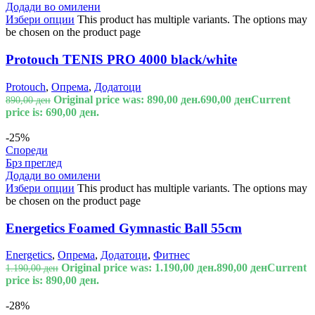
Додади во омилени
Избери опции
This product has multiple variants. The options may
be chosen on the product page
Protouch TENIS PRO 4000 black/white
Protouch
,
Опрема
,
Додатоци
Original price was: 890,00 ден.
690,00
ден
Current
890,00
ден
price is: 690,00 ден.
-25%
Спореди
Брз преглед
Додади во омилени
Избери опции
This product has multiple variants. The options may
be chosen on the product page
Energetics Foamed Gymnastic Ball 55cm
Energetics
,
Опрема
,
Додатоци
,
Фитнес
Original price was: 1.190,00 ден.
890,00
ден
Current
1.190,00
ден
price is: 890,00 ден.
-28%