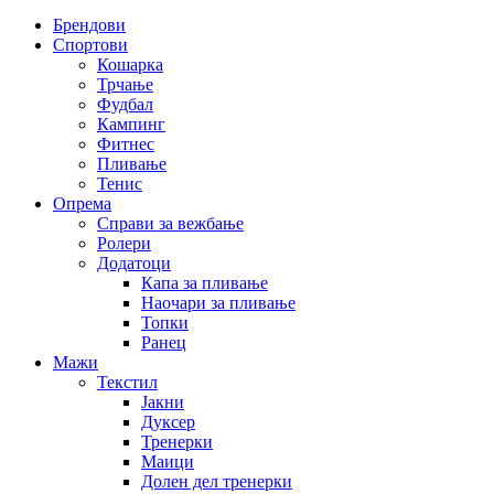
Брендови
Спортови
Кошарка
Трчање
Фудбал
Кампинг
Фитнес
Пливање
Тенис
Опрема
Справи за вежбање
Ролери
Додатоци
Капа за пливање
Наочари за пливање
Топки
Ранец
Мажи
Текстил
Јакни
Дуксер
Тренерки
Маици
Долен дел тренерки