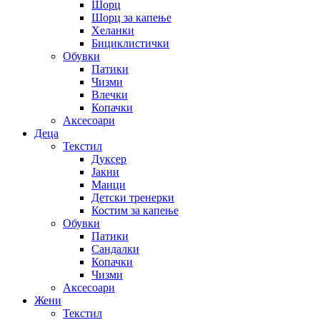
Шорц
Шорц за капење
Хеланки
Бициклистички
Обувки
Патики
Чизми
Влечки
Копачки
Аксесоари
Деца
Текстил
Дуксер
Јакни
Маици
Детски тренерки
Костим за капење
Обувки
Патики
Сандалки
Копачки
Чизми
Аксесоари
Жени
Текстил