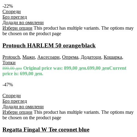
-22%
Спореди
Брз преглед
Додади во омилени
Избери опции
This product has multiple variants. The options may
be chosen on the product page
Protouch HARLEM 50 orange/black
Protouch
,
Мажи
,
Аксесоари
,
Опрема
,
Додатоци
,
Кошарка
,
Топки
Original price was: 899,00 ден.
699,00
ден
Current
899,00
ден
price is: 699,00 ден.
-47%
Спореди
Брз преглед
Додади во омилени
Избери опции
This product has multiple variants. The options may
be chosen on the product page
Regatta Fingal W Tee coronet blue