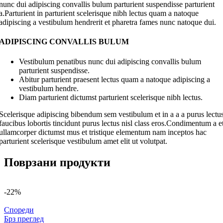
nunc dui adipiscing convallis bulum parturient suspendisse parturient
a.Parturient in parturient scelerisque nibh lectus quam a natoque
adipiscing a vestibulum hendrerit et pharetra fames nunc natoque dui.
ADIPISCING CONVALLIS BULUM
Vestibulum penatibus nunc dui adipiscing convallis bulum
parturient suspendisse.
Abitur parturient praesent lectus quam a natoque adipiscing a
vestibulum hendre.
Diam parturient dictumst parturient scelerisque nibh lectus.
Scelerisque adipiscing bibendum sem vestibulum et in a a a purus lectu
faucibus lobortis tincidunt purus lectus nisl class eros.Condimentum a e
ullamcorper dictumst mus et tristique elementum nam inceptos hac
parturient scelerisque vestibulum amet elit ut volutpat.
Поврзани продукти
-22%
Спореди
Брз преглед