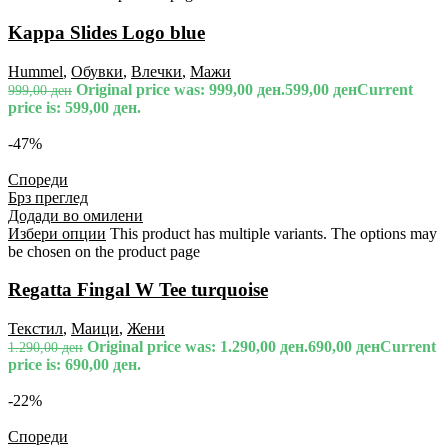
Kappa Slides Logo blue
Hummel
,
Обувки
,
Влечки
,
Мажи
Original price was: 999,00 ден.
599,00
ден
Current
999,00
ден
price is: 599,00 ден.
-47%
Спореди
Брз преглед
Додади во омилени
Избери опции
This product has multiple variants. The options may
be chosen on the product page
Regatta Fingal W Tee turquoise
Текстил
,
Маици
,
Жени
Original price was: 1.290,00 ден.
690,00
ден
Current
1.290,00
ден
price is: 690,00 ден.
-22%
Спореди