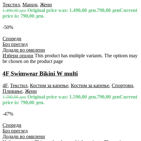
Текстил
,
Маици
,
Жени
Original price was: 1.490,00 ден.
790,00
ден
Current
1.490,00
ден
price is: 790,00 ден.
-50%
Спореди
Брз преглед
Додади во омилени
Избери опции
This product has multiple variants. The options may
be chosen on the product page
4F Swimwear Bikini W multi
4F
,
Текстил
,
Костим за капење
,
Костим за капење
,
Спортови
,
Пливање
,
Жени
Original price was: 1.590,00 ден.
790,00
ден
Current
1.590,00
ден
price is: 790,00 ден.
-47%
Спореди
Брз преглед
Додади во омилени