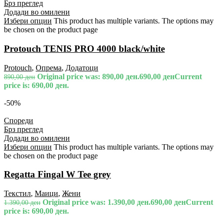
Брз преглед
Додади во омилени
Избери опции
This product has multiple variants. The options may
be chosen on the product page
Protouch TENIS PRO 4000 black/white
Protouch
,
Опрема
,
Додатоци
Original price was: 890,00 ден.
690,00
ден
Current
890,00
ден
price is: 690,00 ден.
-50%
Спореди
Брз преглед
Додади во омилени
Избери опции
This product has multiple variants. The options may
be chosen on the product page
Regatta Fingal W Tee grey
Текстил
,
Маици
,
Жени
Original price was: 1.390,00 ден.
690,00
ден
Current
1.390,00
ден
price is: 690,00 ден.