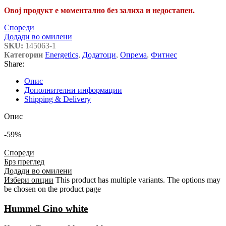
Овој продукт е моментално без залиха и недостапен.
Спореди
Додади во омилени
SKU:
145063-1
Категории
Energetics
,
Додатоци
,
Опрема
,
Фитнес
Share:
Опис
Дополнителни информации
Shipping & Delivery
Опис
-59%
Спореди
Брз преглед
Додади во омилени
Избери опции
This product has multiple variants. The options may
be chosen on the product page
Hummel Gino white