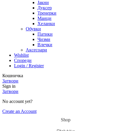
Јакни
Дуксер
Тренерки
Маици
Хеланки
Обувки
Патики
Чизми
Влечки
Аксесоари
Wishlist
Спореди
Login / Register
Кошничка
Затвори
Sign in
Затвори
No account yet?
Create an Account
Shop