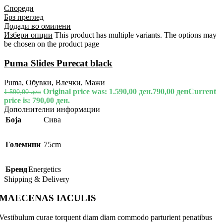
Спореди
Брз преглед
Додади во омилени
Избери опции
This product has multiple variants. The options may
be chosen on the product page
Puma Slides Purecat black
Puma
,
Обувки
,
Влечки
,
Мажи
Original price was: 1.590,00 ден.
790,00
ден
Current
1.590,00
ден
price is: 790,00 ден.
Дополнителни информации
Боја
Сива
Големини
75cm
Бренд
Energetics
Shipping & Delivery
MAECENAS IACULIS
Vestibulum curae torquent diam diam commodo parturient penatibus