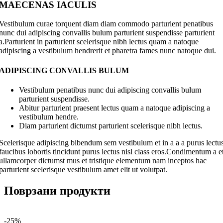
MAECENAS IACULIS
Vestibulum curae torquent diam diam commodo parturient penatibus
nunc dui adipiscing convallis bulum parturient suspendisse parturient
a.Parturient in parturient scelerisque nibh lectus quam a natoque
adipiscing a vestibulum hendrerit et pharetra fames nunc natoque dui.
ADIPISCING CONVALLIS BULUM
Vestibulum penatibus nunc dui adipiscing convallis bulum
parturient suspendisse.
Abitur parturient praesent lectus quam a natoque adipiscing a
vestibulum hendre.
Diam parturient dictumst parturient scelerisque nibh lectus.
Scelerisque adipiscing bibendum sem vestibulum et in a a a purus lectu
faucibus lobortis tincidunt purus lectus nisl class eros.Condimentum a e
ullamcorper dictumst mus et tristique elementum nam inceptos hac
parturient scelerisque vestibulum amet elit ut volutpat.
Поврзани продукти
-25%