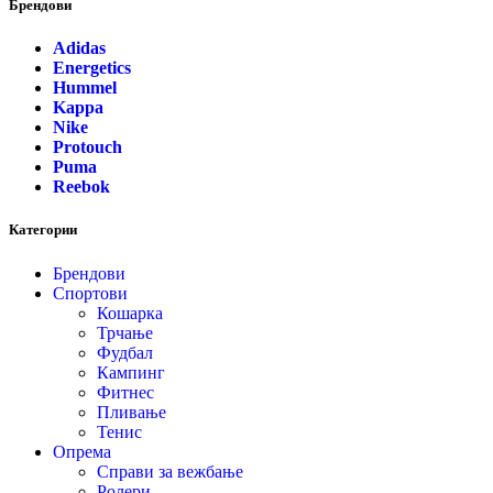
Брендови
Adidas
Energetics
Hummel
Kappa
Nike
Protouch
Puma
Reebok
Категории
Брендови
Спортови
Кошарка
Трчање
Фудбал
Кампинг
Фитнес
Пливање
Тенис
Опрема
Справи за вежбање
Ролери