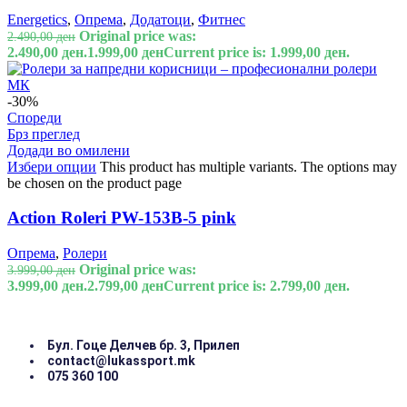
Energetics
,
Опрема
,
Додатоци
,
Фитнес
Original price was:
2.490,00
ден
2.490,00 ден.
1.999,00
ден
Current price is: 1.999,00 ден.
-30%
Спореди
Брз преглед
Додади во омилени
Избери опции
This product has multiple variants. The options may
be chosen on the product page
Action Roleri PW-153B-5 pink
Опрема
,
Ролери
Original price was:
3.999,00
ден
3.999,00 ден.
2.799,00
ден
Current price is: 2.799,00 ден.
Бул. Гоце Делчев бр. 3, Прилеп
contact@lukassport.mk
075 360 100