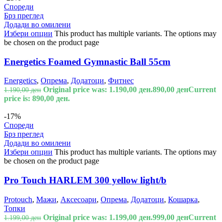
Спореди
Брз преглед
Додади во омилени
Избери опции
This product has multiple variants. The options may
be chosen on the product page
Energetics Foamed Gymnastic Ball 55cm
Energetics
,
Опрема
,
Додатоци
,
Фитнес
Original price was: 1.190,00 ден.
890,00
ден
Current
1.190,00
ден
price is: 890,00 ден.
-17%
Спореди
Брз преглед
Додади во омилени
Избери опции
This product has multiple variants. The options may
be chosen on the product page
Pro Touch HARLEM 300 yellow light/b
Protouch
,
Мажи
,
Аксесоари
,
Опрема
,
Додатоци
,
Кошарка
,
Топки
Original price was: 1.199,00 ден.
999,00
ден
Current
1.199,00
ден