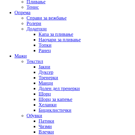
Пливање
Тенис
Опрема
Справи за вежбање
Ролери
Додатоци
Капа за пливање
Наочари за пливање
Топки
Ранец
Мажи
Текстил
Јакни
Дуксер
Тренерки
Маици
Долен дел тренерки
Шорц
Шорц за капење
Хеланки
Бициклистички
Обувки
Патики
Чизми
Влечки