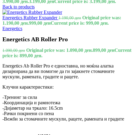
3.990,00 ден.
3.199,00
ден
Current price is: 3.199,00 ден.
Back to products
Energetics Rubber Expander
Original price was:
1.190,00
ден
1.190,00 ден.
999,00
ден
Current price is: 999,00 ден.
Energetics
Energetics AB Roller Pro
Original price was: 1.090,00 ден.
899,00
ден
Current
1.090,00
ден
price is: 899,00 ден.
Energetics Ab Roller Pro е едноставна, но моќна алатка
дизајнирана да ви помогне да ги зајакнете стомачните
мускули, рамената, градите и рацете.
Клучни карактеристики:
-Тренинг за сила
-Координација и рамнотежа
-Дијаметар на тркало: 16.5cm
-Рачки покриени со пена
-Вежби за стомачните мускули, рацете, рамената и градите