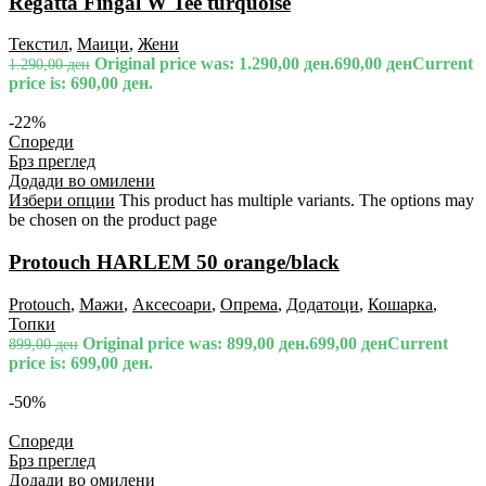
Regatta Fingal W Tee turquoise
Текстил
,
Маици
,
Жени
Original price was: 1.290,00 ден.
690,00
ден
Current
1.290,00
ден
price is: 690,00 ден.
-22%
Спореди
Брз преглед
Додади во омилени
Избери опции
This product has multiple variants. The options may
be chosen on the product page
Protouch HARLEM 50 orange/black
Protouch
,
Мажи
,
Аксесоари
,
Опрема
,
Додатоци
,
Кошарка
,
Топки
Original price was: 899,00 ден.
699,00
ден
Current
899,00
ден
price is: 699,00 ден.
-50%
Спореди
Брз преглед
Додади во омилени