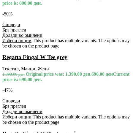
price is: 690,00 ден.
-50%
Спореди
Брз преглед
Додади во омилени
Избери опции
This product has multiple variants. The options may
be chosen on the product page
Regatta Fingal W Tee grey
Текстил
,
Маици
,
Жени
Original price was: 1.390,00 ден.
690,00
ден
Current
1.390,00
ден
price is: 690,00 ден.
-47%
Спореди
Брз преглед
Додади во омилени
Избери опции
This product has multiple variants. The options may
be chosen on the product page