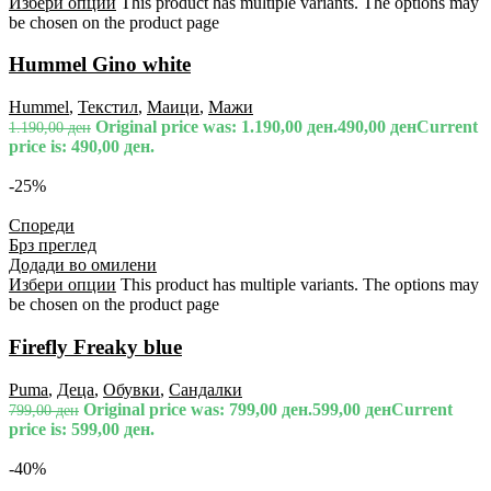
Избери опции
This product has multiple variants. The options may
be chosen on the product page
Hummel Gino white
Hummel
,
Текстил
,
Маици
,
Мажи
Original price was: 1.190,00 ден.
490,00
ден
Current
1.190,00
ден
price is: 490,00 ден.
-25%
Спореди
Брз преглед
Додади во омилени
Избери опции
This product has multiple variants. The options may
be chosen on the product page
Firefly Freaky blue
Puma
,
Деца
,
Обувки
,
Сандалки
Original price was: 799,00 ден.
599,00
ден
Current
799,00
ден
price is: 599,00 ден.
-40%