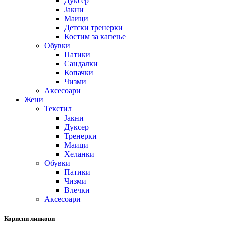
Дуксер
Јакни
Маици
Детски тренерки
Костим за капење
Обувки
Патики
Сандалки
Копачки
Чизми
Аксесоари
Жени
Текстил
Јакни
Дуксер
Тренерки
Маици
Хеланки
Обувки
Патики
Чизми
Влечки
Аксесоари
Корисни линкови