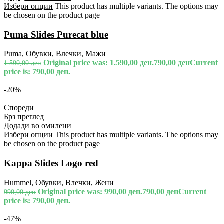
Избери опции
This product has multiple variants. The options may
be chosen on the product page
Puma Slides Purecat blue
Puma
,
Обувки
,
Влечки
,
Мажи
Original price was: 1.590,00 ден.
790,00
ден
Current
1.590,00
ден
price is: 790,00 ден.
-20%
Спореди
Брз преглед
Додади во омилени
Избери опции
This product has multiple variants. The options may
be chosen on the product page
Kappa Slides Logo red
Hummel
,
Обувки
,
Влечки
,
Жени
Original price was: 990,00 ден.
790,00
ден
Current
990,00
ден
price is: 790,00 ден.
-47%