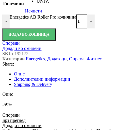
UNIV.
Големини
Исчисти
Energetics AB Roller Pro количина
-
+
ДОДАЈ ВО КОШНИЦА
Спореди
Додади во омилени
SKU:
195172
Категории
Energetics
,
Додатоци
,
Опрема
,
Фитнес
Share:
Опис
Дополнителни информации
Shipping & Delivery
Опис
-59%
Спореди
Брз преглед
Додади во омилени