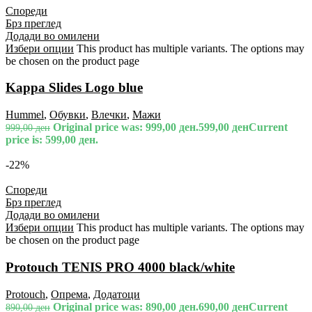
Спореди
Брз преглед
Додади во омилени
Избери опции
This product has multiple variants. The options may
be chosen on the product page
Kappa Slides Logo blue
Hummel
,
Обувки
,
Влечки
,
Мажи
Original price was: 999,00 ден.
599,00
ден
Current
999,00
ден
price is: 599,00 ден.
-22%
Спореди
Брз преглед
Додади во омилени
Избери опции
This product has multiple variants. The options may
be chosen on the product page
Protouch TENIS PRO 4000 black/white
Protouch
,
Опрема
,
Додатоци
Original price was: 890,00 ден.
690,00
ден
Current
890,00
ден