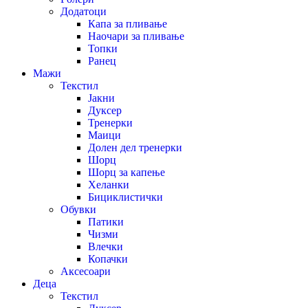
Додатоци
Капа за пливање
Наочари за пливање
Топки
Ранец
Мажи
Текстил
Јакни
Дуксер
Тренерки
Маици
Долен дел тренерки
Шорц
Шорц за капење
Хеланки
Бициклистички
Обувки
Патики
Чизми
Влечки
Копачки
Аксесоари
Деца
Текстил