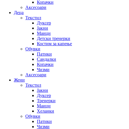
Копачки
Аксесоари
Деца
Текстил
Дуксер
Јакни
Маици
Детски тренерки
Костим за капење
Обувки
Патики
Сандалки
Копачки
Чизми
Аксесоари
Жени
Текстил
Јакни
Дуксер
Тренерки
Маици
Хеланки
Обувки
Патики
Чизми