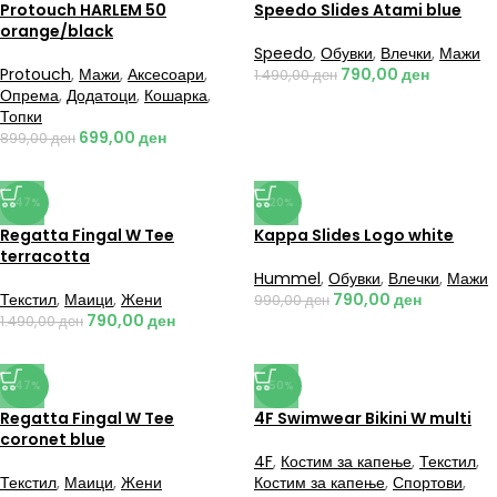
Protouch HARLEM 50
Speedo Slides Atami blue
orange/black
Speedo
,
Обувки
,
Влечки
,
Мажи
Protouch
,
Мажи
,
Аксесоари
,
790,00
ден
1.490,00
ден
Опрема
,
Додатоци
,
Кошарка
,
Топки
699,00
ден
899,00
ден
-47%
-20%
Regatta Fingal W Tee
Kappa Slides Logo white
terracotta
Hummel
,
Обувки
,
Влечки
,
Мажи
Текстил
,
Маици
,
Жени
790,00
ден
990,00
ден
790,00
ден
1.490,00
ден
-47%
-50%
Regatta Fingal W Tee
4F Swimwear Bikini W multi
coronet blue
4F
,
Костим за капење
,
Текстил
,
Текстил
,
Маици
,
Жени
Костим за капење
,
Спортови
,