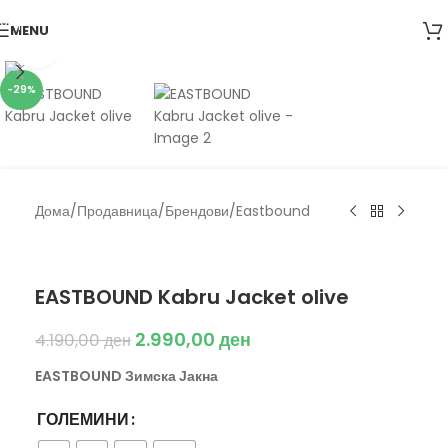
Skip to navigation
MENU
Skip to main content
Click to enlarge
-29%
Дома
/
Продавница
/
Брендови
/
Eastbound
EastBound
EASTBOUND Kabru Jacket olive
2.990,00
ден
4.190,00
ден
EASTBOUND Зимска Јакна
ГОЛЕМИНИ