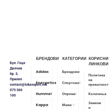
БРЕНДОВИ
КАТЕГОРИИ
КОРИСНИ
Бул. Гоце
ЛИНКОВИ
Делчев
Adidas
Брендови
бр. 3,
Политика
Прилеп
на
Energetics
Спортови
приватност
contact@lukassport.mk
075 360
Hummel
Опрема
Колачиња
100
Замени
Kappa
Мажи
и