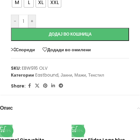
M
L
XL
XXL
-
+
ДОДАЈ ВО КОШНИЦА
Спореди
Додади во омилени
SKU:
EBW916 OLV
Категории
Eastbound
,
Јакни
,
Мажи
,
Текстил
Share:
Опис
-59%
-40%