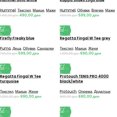
Hummel Gino white
Kappa Slides Logo blue
Hummel
,
Текстил
,
Маици
,
Мажи
Hummel
,
Обувки
,
Влечки
,
Мажи
490,00
ден
599,00
ден
1.190,00
ден
999,00
ден
-25%
-50%
Firefly Freaky blue
Regatta Fingal W Tee grey
Puma
,
Деца
,
Обувки
,
Сандалки
Текстил
,
Маици
,
Жени
599,00
ден
690,00
ден
799,00
ден
1.390,00
ден
-47%
-22%
Regatta Fingal W Tee
Protouch TENIS PRO 4000
turquoise
black/white
Текстил
,
Маици
,
Жени
Protouch
,
Опрема
,
Додатоци
690,00
ден
690,00
ден
1.290,00
ден
890,00
ден
-22%
-47%