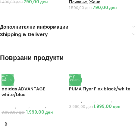
790,00
ден
Пливање
,
Жени
1.490,00
ден
790,00
ден
1.590,00
ден
Дополнителни информации
Shipping & Delivery
Поврзани продукти
-50%
-50%
adidas ADVANTAGE
PUMA Flyer Flex black/white
white/blue
Puma
,
Мажи
,
Обувки
,
Патики
Adidas
,
Мажи
,
Обувки
,
Патики
1.999,00
ден
3.990,00
ден
1.999,00
ден
3.999,00
ден