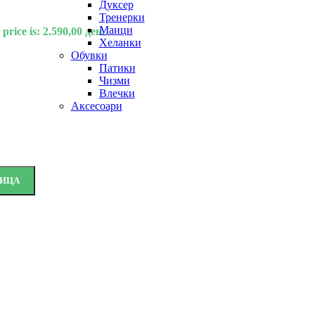
Дуксер
Тренерки
Маици
price is: 2.590,00 ден.
Хеланки
Обувки
Патики
Чизми
Влечки
Аксесоари
НИЦА