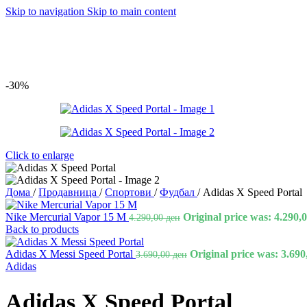
Skip to navigation
Skip to main content
-30%
Click to enlarge
Дома
/
Продавница
/
Спортови
/
Фудбал
/
Adidas X Speed Portal
Nike Mercurial Vapor 15 M
Original price was: 4.290,0
4.290,00
ден
Back to products
Adidas X Messi Speed Portal
Original price was: 3.690
3.690,00
ден
Adidas
Adidas X Speed Portal