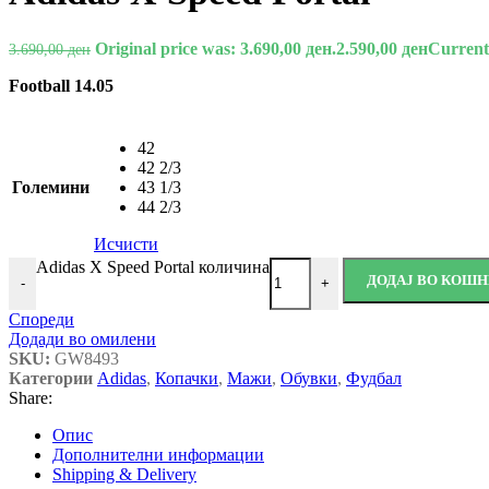
Original price was: 3.690,00 ден.
2.590,00
ден
Current 
3.690,00
ден
Football 14.05
42
42 2/3
Големини
43 1/3
44 2/3
Исчисти
Adidas X Speed Portal количина
ДОДАЈ ВО КОШ
-
+
Спореди
Додади во омилени
SKU:
GW8493
Категории
Adidas
,
Копачки
,
Мажи
,
Обувки
,
Фудбал
Share:
Опис
Дополнителни информации
Shipping & Delivery