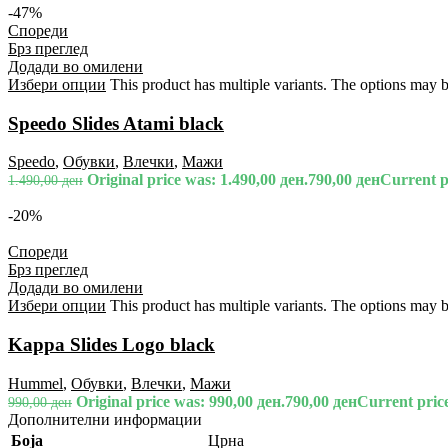
-47%
Спореди
Брз преглед
Додади во омилени
Избери опции
This product has multiple variants. The options may 
Speedo Slides Atami black
Speedo
,
Обувки
,
Влечки
,
Мажи
Original price was: 1.490,00 ден.
790,00
ден
Current pr
1.490,00
ден
-20%
Спореди
Брз преглед
Додади во омилени
Избери опции
This product has multiple variants. The options may 
Kappa Slides Logo black
Hummel
,
Обувки
,
Влечки
,
Мажи
Original price was: 990,00 ден.
790,00
ден
Current price
990,00
ден
Дополнителни информации
Боја
Црна