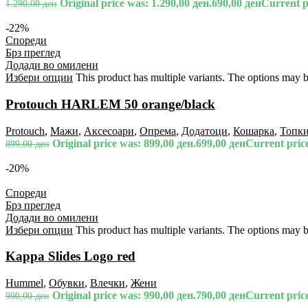
Original price was: 1.290,00 ден.
690,00
ден
Current pr
1.290,00
ден
-22%
Спореди
Брз преглед
Додади во омилени
Избери опции
This product has multiple variants. The options may 
Protouch HARLEM 50 orange/black
Protouch
,
Мажи
,
Аксесоари
,
Опрема
,
Додатоци
,
Кошарка
,
Топк
Original price was: 899,00 ден.
699,00
ден
Current price
899,00
ден
-20%
Спореди
Брз преглед
Додади во омилени
Избери опции
This product has multiple variants. The options may 
Kappa Slides Logo red
Hummel
,
Обувки
,
Влечки
,
Жени
Original price was: 990,00 ден.
790,00
ден
Current price
990,00
ден