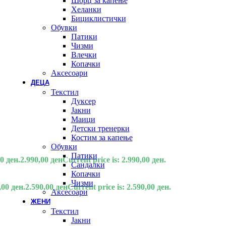
Шорц за капење
Хеланки
Бициклистички
Обувки
Патики
Чизми
Влечки
Копачки
Аксесоари
ДЕЦА
Текстил
Дуксер
Јакни
Маици
Детски тренерки
Костим за капење
Обувки
Патики
0 ден.
2.990,00
ден
Current price is: 2.990,00 ден.
Сандалки
Копачки
Чизми
,00 ден.
2.590,00
ден
Current price is: 2.590,00 ден.
Аксесоари
ЖЕНИ
Текстил
Јакни