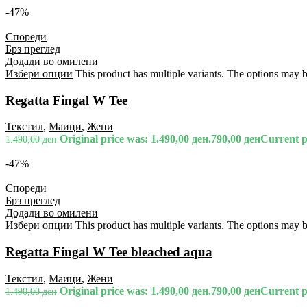
-47%
Спореди
Брз преглед
Додади во омилени
Избери опции
This product has multiple variants. The options may 
Regatta Fingal W Tee
Текстил
,
Маици
,
Жени
Original price was: 1.490,00 ден.
790,00
ден
Current pr
1.490,00
ден
-47%
Спореди
Брз преглед
Додади во омилени
Избери опции
This product has multiple variants. The options may 
Regatta Fingal W Tee bleached aqua
Текстил
,
Маици
,
Жени
Original price was: 1.490,00 ден.
790,00
ден
Current pr
1.490,00
ден