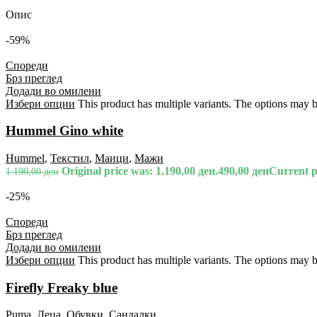
Опис
-59%
Спореди
Брз преглед
Додади во омилени
Избери опции
This product has multiple variants. The options may 
Hummel Gino white
Hummel
,
Текстил
,
Маици
,
Мажи
Original price was: 1.190,00 ден.
490,00
ден
Current pr
1.190,00
ден
-25%
Спореди
Брз преглед
Додади во омилени
Избери опции
This product has multiple variants. The options may 
Firefly Freaky blue
Puma
,
Деца
,
Обувки
,
Сандалки