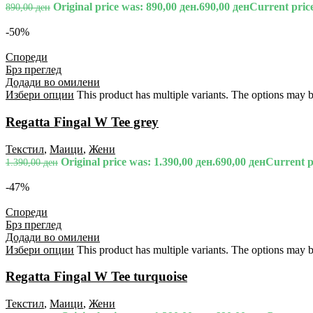
Original price was: 890,00 ден.
690,00
ден
Current price
890,00
ден
-50%
Спореди
Брз преглед
Додади во омилени
Избери опции
This product has multiple variants. The options may 
Regatta Fingal W Tee grey
Текстил
,
Маици
,
Жени
Original price was: 1.390,00 ден.
690,00
ден
Current pr
1.390,00
ден
-47%
Спореди
Брз преглед
Додади во омилени
Избери опции
This product has multiple variants. The options may 
Regatta Fingal W Tee turquoise
Текстил
,
Маици
,
Жени