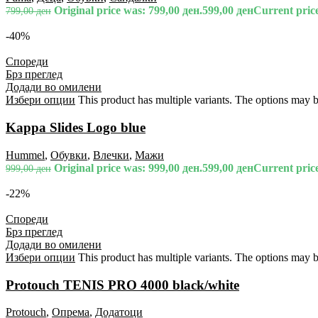
Original price was: 799,00 ден.
599,00
ден
Current price
799,00
ден
-40%
Спореди
Брз преглед
Додади во омилени
Избери опции
This product has multiple variants. The options may 
Kappa Slides Logo blue
Hummel
,
Обувки
,
Влечки
,
Мажи
Original price was: 999,00 ден.
599,00
ден
Current price
999,00
ден
-22%
Спореди
Брз преглед
Додади во омилени
Избери опции
This product has multiple variants. The options may 
Protouch TENIS PRO 4000 black/white
Protouch
,
Опрема
,
Додатоци