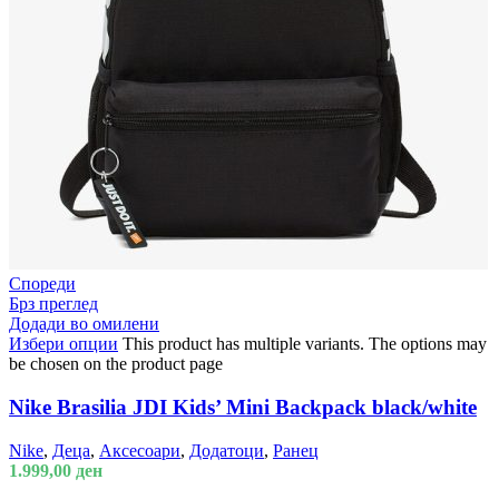
Спореди
Брз преглед
Додади во омилени
Избери опции
This product has multiple variants. The options may
be chosen on the product page
Nike Brasilia JDI Kids’ Mini Backpack black/white
Nike
,
Деца
,
Аксесоари
,
Додатоци
,
Ранец
1.999,00
ден