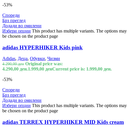
-53%
Спореди
Брз преглед
Додади во омилени
Избери опции
This product has multiple variants. The options may
be chosen on the product page
adidas HYPERHIKER Kids pink
Adidas
,
Деца
,
Обувки
,
Чизми
Original price was:
4.290,00
ден
4.290,00 ден.
1.999,00
ден
Current price is: 1.999,00 ден.
-53%
Спореди
Брз преглед
Додади во омилени
Избери опции
This product has multiple variants. The options may
be chosen on the product page
adidas TERREX HYPERHIKER MID Kids cream