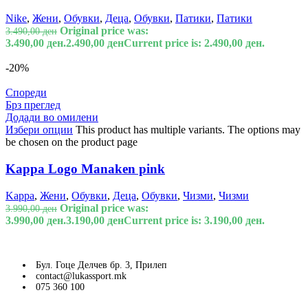
Nike
,
Жени
,
Обувки
,
Деца
,
Обувки
,
Патики
,
Патики
Original price was:
3.490,00
ден
3.490,00 ден.
2.490,00
ден
Current price is: 2.490,00 ден.
-20%
Спореди
Брз преглед
Додади во омилени
Избери опции
This product has multiple variants. The options may
be chosen on the product page
Kappa Logo Manaken pink
Kappa
,
Жени
,
Обувки
,
Деца
,
Обувки
,
Чизми
,
Чизми
Original price was:
3.990,00
ден
3.990,00 ден.
3.190,00
ден
Current price is: 3.190,00 ден.
Бул. Гоце Делчев бр. 3, Прилеп
contact@lukassport.mk
075 360 100