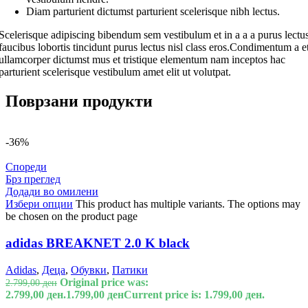
Diam parturient dictumst parturient scelerisque nibh lectus.
Scelerisque adipiscing bibendum sem vestibulum et in a a a purus lectu
faucibus lobortis tincidunt purus lectus nisl class eros.Condimentum a e
ullamcorper dictumst mus et tristique elementum nam inceptos hac
parturient scelerisque vestibulum amet elit ut volutpat.
Поврзани продукти
-36%
Спореди
Брз преглед
Додади во омилени
Избери опции
This product has multiple variants. The options may
be chosen on the product page
adidas BREAKNET 2.0 K black
Adidas
,
Деца
,
Обувки
,
Патики
Original price was:
2.799,00
ден
2.799,00 ден.
1.799,00
ден
Current price is: 1.799,00 ден.