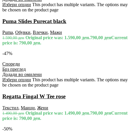
Избери опции
This product has multiple variants. The options may
be chosen on the product page
Puma Slides Purecat black
Puma
,
Обувки
,
Влечки
,
Мажи
Original price was: 1.590,00 ден.
790,00
ден
Current
1.590,00
ден
price is: 790,00 ден.
-47%
Спореди
Брз преглед
Додади во омилени
Избери опции
This product has multiple variants. The options may
be chosen on the product page
Regatta Fingal W Tee rose
Текстил
,
Маици
,
Жени
Original price was: 1.490,00 ден.
790,00
ден
Current
1.490,00
ден
price is: 790,00 ден.
-50%