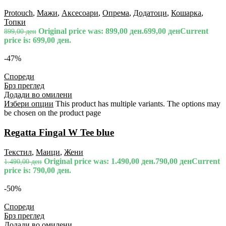
Protouch
,
Мажи
,
Аксесоари
,
Опрема
,
Додатоци
,
Кошарка
,
Топки
Original price was: 899,00 ден.
699,00
ден
Current
899,00
ден
price is: 699,00 ден.
-47%
Спореди
Брз преглед
Додади во омилени
Избери опции
This product has multiple variants. The options may
be chosen on the product page
Regatta Fingal W Tee blue
Текстил
,
Маици
,
Жени
Original price was: 1.490,00 ден.
790,00
ден
Current
1.490,00
ден
price is: 790,00 ден.
-50%
Спореди
Брз преглед
Додади во омилени