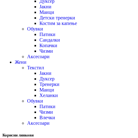
Дуксер
Јакни
Маици
Детски тренерки
Костим за капење
Обувки
Патики
Сандалки
Копачки
Чизми
Аксесоари
Жени
Текстил
Јакни
Дуксер
Тренерки
Маици
Хеланки
Обувки
Патики
Чизми
Влечки
Аксесоари
Корисни линкови