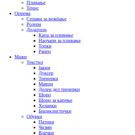
Пливање
Тенис
Опрема
Справи за вежбање
Ролери
Додатоци
Капа за пливање
Наочари за пливање
Топки
Ранец
Мажи
Текстил
Јакни
Дуксер
Тренерки
Маици
Долен дел тренерки
Шорц
Шорц за капење
Хеланки
Бициклистички
Обувки
Патики
Чизми
Влечки