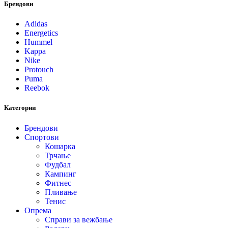
Брендови
Adidas
Energetics
Hummel
Kappa
Nike
Protouch
Puma
Reebok
Категории
Брендови
Спортови
Кошарка
Трчање
Фудбал
Кампинг
Фитнес
Пливање
Тенис
Опрема
Справи за вежбање