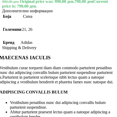
Original price was: 990,00 ден.
790,00
ден
Current
990,00
ден
price is: 790,00 ден.
Дополнителни информации
Боја
Сина
Големини
21
,
26
Бренд
Adidas
Shipping & Delivery
MAECENAS IACULIS
Vestibulum curae torquent diam diam commodo parturient penatibus
nunc dui adipiscing convallis bulum parturient suspendisse parturient
a.Parturient in parturient scelerisque nibh lectus quam a natoque
adipiscing a vestibulum hendrerit et pharetra fames nunc natoque dui.
ADIPISCING CONVALLIS BULUM
Vestibulum penatibus nunc dui adipiscing convallis bulum
parturient suspendisse.
Abitur parturient praesent lectus quam a natoque adipiscing a
vestibulum hendre.