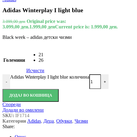
Adidas Winterplay I light blue
Original price was:
3.099,00
ден
3.099,00 ден.
1.999,00
ден
Current price is: 1.999,00 ден.
Black week – adidas детски чизми
21
Големини
26
Исчисти
Adidas Winterplay I light blue количина
-
+
ДОДАЈ ВО КОШНИЦА
Спореди
Додади во омилени
SKU:
IF1714
Категории
Adidas
,
Деца
,
Обувки
,
Чизми
Share:
Опис