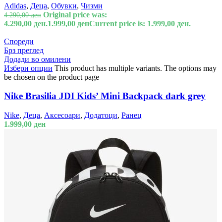
Adidas
,
Деца
,
Обувки
,
Чизми
Original price was:
4.290,00
ден
4.290,00 ден.
1.999,00
ден
Current price is: 1.999,00 ден.
Спореди
Брз преглед
Додади во омилени
Избери опции
This product has multiple variants. The options may
be chosen on the product page
Nike Brasilia JDI Kids’ Mini Backpack dark grey
Nike
,
Деца
,
Аксесоари
,
Додатоци
,
Ранец
1.999,00
ден