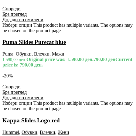
Спореди
Брз преглед
Додади во омилени
Избери опции
This product has multiple variants. The options may
be chosen on the product page
Puma Slides Purecat blue
Puma
,
Обувки
,
Влечки
,
Мажи
Original price was: 1.590,00 ден.
790,00
ден
Current
1.590,00
ден
price is: 790,00 ден.
-20%
Спореди
Брз преглед
Додади во омилени
Избери опции
This product has multiple variants. The options may
be chosen on the product page
Kappa Slides Logo red
Hummel
,
Обувки
,
Влечки
,
Жени