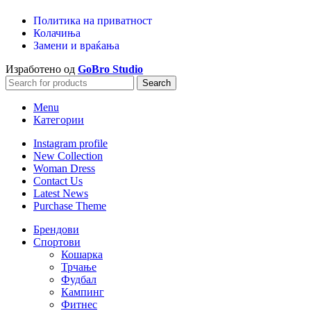
Политика на приватност
Колачиња
Замени и враќања
Изработено од
GoBro Studio
Search
Menu
Категории
Instagram profile
New Collection
Woman Dress
Contact Us
Latest News
Purchase Theme
Брендови
Спортови
Кошарка
Трчање
Фудбал
Кампинг
Фитнес