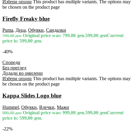
Избери опции
This product has multiple variants. The options may
be chosen on the product page
Firefly Freaky blue
Puma
,
Деца
,
Обувки
,
Сандалки
Original price was: 799,00 ден.
599,00
ден
Current
799,00
ден
price is: 599,00 ден.
-40%
Спореди
Брз преглед
Додади во омилени
Избери опции
This product has multiple variants. The options may
be chosen on the product page
Kappa Slides Logo blue
Hummel
,
Обувки
,
Влечки
,
Мажи
Original price was: 999,00 ден.
599,00
ден
Current
999,00
ден
price is: 599,00 ден.
-22%