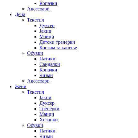
Копачки
Аксесоари
Деца
Текстил
Дуксер
Јакни
Маици
Детски тренерки
Костим за капење
Обувки
Патики
Сандалки
Копачки
Чизми
Аксесоари
Жени
Текстил
Јакни
Дуксер
Тренерки
Маици
Хеланки
Обувки
Патики
Чизми