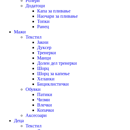
Ролери
Додатоци
Капа за пливање
Наочари за пливање
Топки
Ранец
Мажи
Текстил
Јакни
Дуксер
Тренерки
Маици
Долен дел тренерки
Шорц
Шорц за капење
Хеланки
Бициклистички
Обувки
Патики
Чизми
Влечки
Копачки
Аксесоари
Деца
Текстил