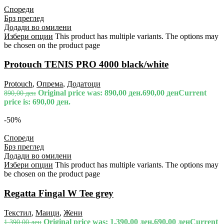
Спореди
Брз преглед
Додади во омилени
Избери опции
This product has multiple variants. The options may
be chosen on the product page
Protouch TENIS PRO 4000 black/white
Protouch
,
Опрема
,
Додатоци
Original price was: 890,00 ден.
690,00
ден
Current
890,00
ден
price is: 690,00 ден.
-50%
Спореди
Брз преглед
Додади во омилени
Избери опции
This product has multiple variants. The options may
be chosen on the product page
Regatta Fingal W Tee grey
Текстил
,
Маици
,
Жени
Original price was: 1.390,00 ден.
690,00
ден
Current
1.390,00
ден