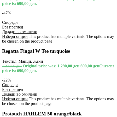
price is: 690,00 ден.
-47%
Спореди
Брз преглед
Додади во омилени
Избери опции
This product has multiple variants. The options may
be chosen on the product page
Regatta Fingal W Tee turquoise
Текстил
,
Маици
,
Жени
Original price was: 1.290,00 ден.
690,00
ден
Current
1.290,00
ден
price is: 690,00 ден.
-22%
Спореди
Брз преглед
Додади во омилени
Избери опции
This product has multiple variants. The options may
be chosen on the product page
Protouch HARLEM 50 orange/black