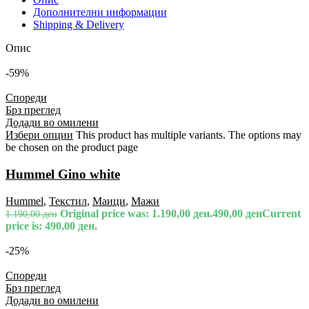
Дополнителни информации
Shipping & Delivery
Опис
-59%
Спореди
Брз преглед
Додади во омилени
Избери опции
This product has multiple variants. The options may
be chosen on the product page
Hummel Gino white
Hummel
,
Текстил
,
Маици
,
Мажи
Original price was: 1.190,00 ден.
490,00
ден
Current
1.190,00
ден
price is: 490,00 ден.
-25%
Спореди
Брз преглед
Додади во омилени