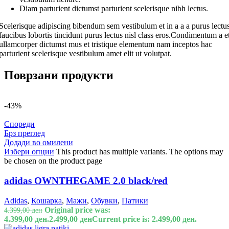
Diam parturient dictumst parturient scelerisque nibh lectus.
Scelerisque adipiscing bibendum sem vestibulum et in a a a purus lectu
faucibus lobortis tincidunt purus lectus nisl class eros.Condimentum a e
ullamcorper dictumst mus et tristique elementum nam inceptos hac
parturient scelerisque vestibulum amet elit ut volutpat.
Поврзани продукти
-43%
Спореди
Брз преглед
Додади во омилени
Избери опции
This product has multiple variants. The options may
be chosen on the product page
adidas OWNTHEGAME 2.0 black/red
Adidas
,
Кошарка
,
Мажи
,
Обувки
,
Патики
Original price was:
4.399,00
ден
4.399,00 ден.
2.499,00
ден
Current price is: 2.499,00 ден.