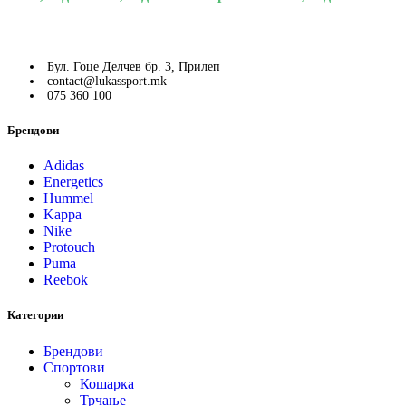
Бул. Гоце Делчев бр. 3, Прилеп
contact@lukassport.mk
075 360 100
Брендови
Adidas
Energetics
Hummel
Kappa
Nike
Protouch
Puma
Reebok
Категории
Брендови
Спортови
Кошарка
Трчање