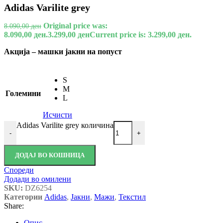
Adidas Varilite grey
Original price was:
8.090,00
ден
8.090,00 ден.
3.299,00
ден
Current price is: 3.299,00 ден.
Акција – машки јакни на попуст
S
M
Големини
L
Исчисти
Adidas Varilite grey количина
-
+
ДОДАЈ ВО КОШНИЦА
Спореди
Додади во омилени
SKU:
DZ6254
Категории
Adidas
,
Јакни
,
Мажи
,
Текстил
Share:
Опис