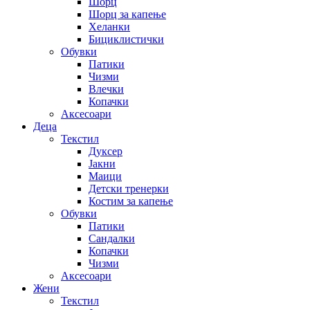
Шорц
Шорц за капење
Хеланки
Бициклистички
Обувки
Патики
Чизми
Влечки
Копачки
Аксесоари
Деца
Текстил
Дуксер
Јакни
Маици
Детски тренерки
Костим за капење
Обувки
Патики
Сандалки
Копачки
Чизми
Аксесоари
Жени
Текстил