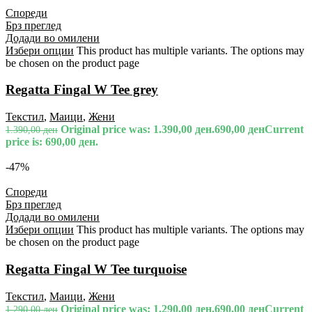
Спореди
Брз преглед
Додади во омилени
Избери опции
This product has multiple variants. The options may
be chosen on the product page
Regatta Fingal W Tee grey
Текстил
,
Маици
,
Жени
Original price was: 1.390,00 ден.
690,00
ден
Current
1.390,00
ден
price is: 690,00 ден.
-47%
Спореди
Брз преглед
Додади во омилени
Избери опции
This product has multiple variants. The options may
be chosen on the product page
Regatta Fingal W Tee turquoise
Текстил
,
Маици
,
Жени
Original price was: 1.290,00 ден.
690,00
ден
Current
1.290,00
ден