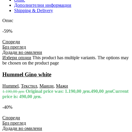
Дополнителни информации
Shipping & Delivery
Опис
-59%
Спореди
Брз преглед
Додади во омилени
Избери опции
This product has multiple variants. The options may
be chosen on the product page
Hummel Gino white
Hummel
,
Текстил
,
Маици
,
Мажи
Original price was: 1.190,00 ден.
490,00
ден
Current
1.190,00
ден
price is: 490,00 ден.
-40%
Спореди
Брз преглед
Додади во омилени