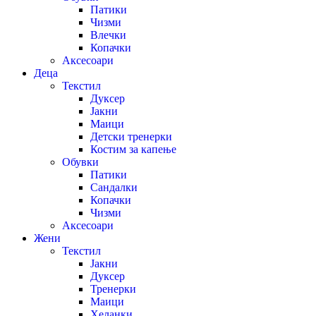
Патики
Чизми
Влечки
Копачки
Аксесоари
Деца
Текстил
Дуксер
Јакни
Маици
Детски тренерки
Костим за капење
Обувки
Патики
Сандалки
Копачки
Чизми
Аксесоари
Жени
Текстил
Јакни
Дуксер
Тренерки
Маици
Хеланки