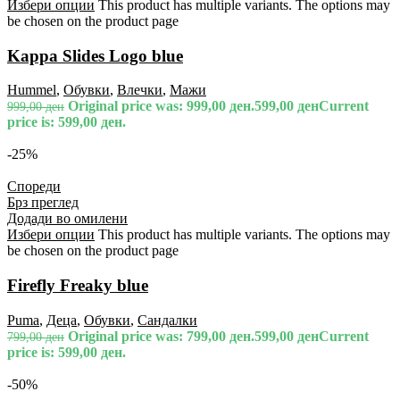
Избери опции
This product has multiple variants. The options may
be chosen on the product page
Kappa Slides Logo blue
Hummel
,
Обувки
,
Влечки
,
Мажи
Original price was: 999,00 ден.
599,00
ден
Current
999,00
ден
price is: 599,00 ден.
-25%
Спореди
Брз преглед
Додади во омилени
Избери опции
This product has multiple variants. The options may
be chosen on the product page
Firefly Freaky blue
Puma
,
Деца
,
Обувки
,
Сандалки
Original price was: 799,00 ден.
599,00
ден
Current
799,00
ден
price is: 599,00 ден.
-50%