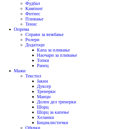
Фудбал
Кампинг
Фитнес
Пливање
Тенис
Опрема
Справи за вежбање
Ролери
Додатоци
Капа за пливање
Наочари за пливање
Топки
Ранец
Мажи
Текстил
Јакни
Дуксер
Тренерки
Маици
Долен дел тренерки
Шорц
Шорц за капење
Хеланки
Бициклистички
Обувки