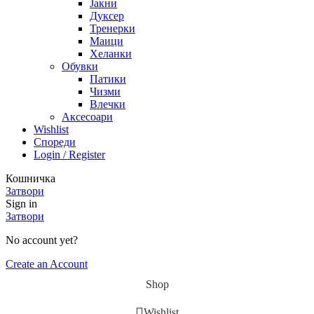
Јакни
Дуксер
Тренерки
Маици
Хеланки
Обувки
Патики
Чизми
Влечки
Аксесоари
Wishlist
Спореди
Login / Register
Кошничка
Затвори
Sign in
Затвори
No account yet?
Create an Account
Shop
Wishlist