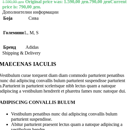
Original price was: 1.590,00 ден.
790,00
ден
Current
1.590,00
ден
price is: 790,00 ден.
Дополнителни информации
Боја
Сива
Големини
L
,
M
,
S
Бренд
Adidas
Shipping & Delivery
MAECENAS IACULIS
Vestibulum curae torquent diam diam commodo parturient penatibus
nunc dui adipiscing convallis bulum parturient suspendisse parturient
a.Parturient in parturient scelerisque nibh lectus quam a natoque
adipiscing a vestibulum hendrerit et pharetra fames nunc natoque dui.
ADIPISCING CONVALLIS BULUM
Vestibulum penatibus nunc dui adipiscing convallis bulum
parturient suspendisse.
Abitur parturient praesent lectus quam a natoque adipiscing a
vestibulum hendre.