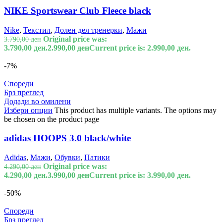
NIKE Sportswear Club Fleece black
Nike
,
Текстил
,
Долен дел тренерки
,
Мажи
Original price was:
3.790,00
ден
3.790,00 ден.
2.990,00
ден
Current price is: 2.990,00 ден.
-7%
Спореди
Брз преглед
Додади во омилени
Избери опции
This product has multiple variants. The options may
be chosen on the product page
adidas HOOPS 3.0 black/white
Adidas
,
Мажи
,
Обувки
,
Патики
Original price was:
4.290,00
ден
4.290,00 ден.
3.990,00
ден
Current price is: 3.990,00 ден.
-50%
Спореди
Брз преглед