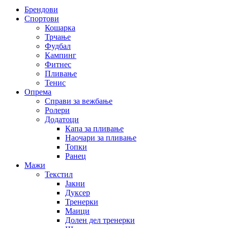
Брендови
Спортови
Кошарка
Трчање
Фудбал
Кампинг
Фитнес
Пливање
Тенис
Опрема
Справи за вежбање
Ролери
Додатоци
Капа за пливање
Наочари за пливање
Топки
Ранец
Мажи
Текстил
Јакни
Дуксер
Тренерки
Маици
Долен дел тренерки