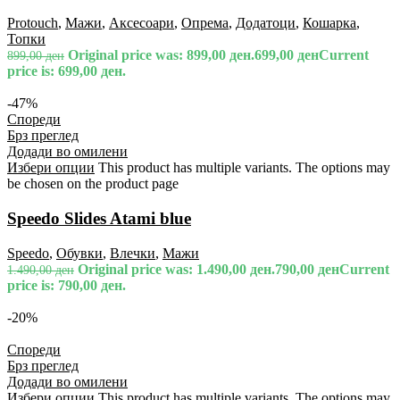
Protouch
,
Мажи
,
Аксесоари
,
Опрема
,
Додатоци
,
Кошарка
,
Топки
Original price was: 899,00 ден.
699,00
ден
Current
899,00
ден
price is: 699,00 ден.
-47%
Спореди
Брз преглед
Додади во омилени
Избери опции
This product has multiple variants. The options may
be chosen on the product page
Speedo Slides Atami blue
Speedo
,
Обувки
,
Влечки
,
Мажи
Original price was: 1.490,00 ден.
790,00
ден
Current
1.490,00
ден
price is: 790,00 ден.
-20%
Спореди
Брз преглед
Додади во омилени
Избери опции
This product has multiple variants. The options may