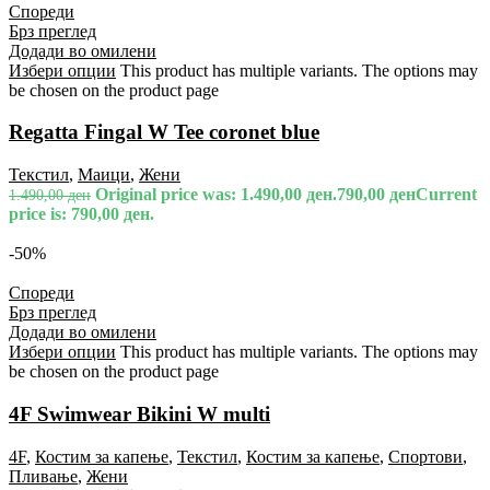
Спореди
Брз преглед
Додади во омилени
Избери опции
This product has multiple variants. The options may
be chosen on the product page
Regatta Fingal W Tee coronet blue
Текстил
,
Маици
,
Жени
Original price was: 1.490,00 ден.
790,00
ден
Current
1.490,00
ден
price is: 790,00 ден.
-50%
Спореди
Брз преглед
Додади во омилени
Избери опции
This product has multiple variants. The options may
be chosen on the product page
4F Swimwear Bikini W multi
4F
,
Костим за капење
,
Текстил
,
Костим за капење
,
Спортови
,
Пливање
,
Жени