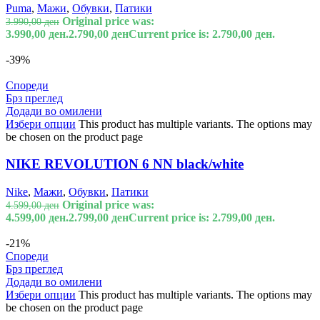
Puma
,
Мажи
,
Обувки
,
Патики
Original price was:
3.990,00
ден
3.990,00 ден.
2.790,00
ден
Current price is: 2.790,00 ден.
-39%
Спореди
Брз преглед
Додади во омилени
Избери опции
This product has multiple variants. The options may
be chosen on the product page
NIKE REVOLUTION 6 NN black/white
Nike
,
Мажи
,
Обувки
,
Патики
Original price was:
4.599,00
ден
4.599,00 ден.
2.799,00
ден
Current price is: 2.799,00 ден.
-21%
Спореди
Брз преглед
Додади во омилени
Избери опции
This product has multiple variants. The options may
be chosen on the product page