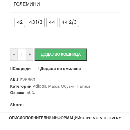
ГОЛЕМИНИ
42
43 1/3
44
44 2/3
Исчисти
-
+
ДОДАЈ ВО КОШНИЦА
Спореди
Додади во омилени
SKU:
FV6863
Категории
Adidas
,
Мажи
,
Обувки
,
Патики
Ознака:
50%
Share:
ОПИС
ДОПОЛНИТЕЛНИ ИНФОРМАЦИИ
SHIPPING & DELIVERY