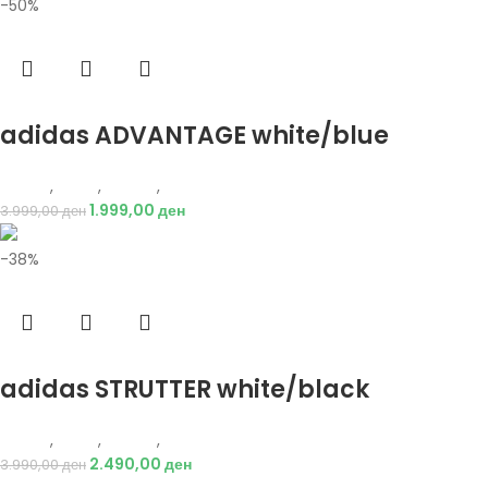
-50%
Избери опции
adidas ADVANTAGE white/blue
Adidas
,
Мажи
,
Обувки
,
Патики
1.999,00
ден
3.999,00
ден
-38%
Избери опции
adidas STRUTTER white/black
Adidas
,
Мажи
,
Обувки
,
Патики
2.490,00
ден
3.990,00
ден