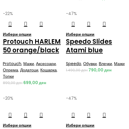
-22%
-47%
Избери опции
Избери опции
Protouch HARLEM
Speedo Slides
50 orange/black
Atami blue
Protouch
,
Мажи
,
Аксесоари
,
Speedo
,
Обувки
,
Влечки
,
Мажи
Опрема
,
Додатоци
,
Кошарка
,
790,00
ден
1.490,00
ден
Топки
699,00
ден
899,00
ден
-20%
-47%
Избери опции
Избери опции