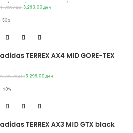
Nike
,
Текстил
,
Долен дел тренерки
,
Мажи
3.290,00
ден
4.190,00
ден
-50%
Избери опции
adidas TERREX AX4 MID GORE-TEX
Adidas
,
Мажи
,
Обувки
,
Чизми
5.299,00
ден
10.599,00
ден
-40%
Избери опции
adidas TERREX AX3 MID GTX black