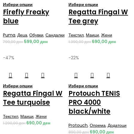
Избери опции
Избери опции
Firefly Freaky
Regatta Fingal W
blue
Tee grey
Puma
,
Деца
,
Обувки
,
Сандалки
Текстил
,
Маици
,
Жени
599,00
ден
690,00
ден
799,00
ден
1.390,00
ден
-47%
-22%
Избери опции
Избери опции
Regatta Fingal W
Protouch TENIS
Tee turquoise
PRO 4000
black/white
Текстил
,
Маици
,
Жени
690,00
ден
1.290,00
ден
Protouch
,
Опрема
,
Додатоци
690,00
ден
890,00
ден