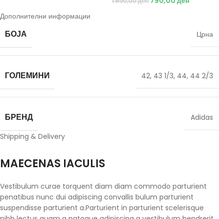
790,00
ден
1.590,00
ден
Дополнителни информации
БОЈА
Црна
ГОЛЕМИНИ
42
,
43 1/3
,
44
,
44 2/3
БРЕНД
Adidas
Shipping & Delivery
MAECENAS IACULIS
Vestibulum curae torquent diam diam commodo parturient
penatibus nunc dui adipiscing convallis bulum parturient
suspendisse parturient a.Parturient in parturient scelerisque
nibh lectus quam a natoque adipiscing a vestibulum hendrerit