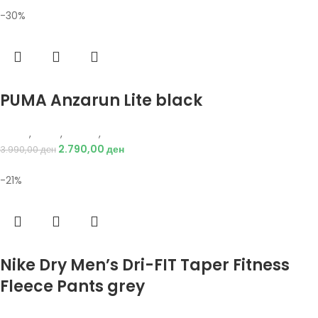
-30%
Избери опции
PUMA Anzarun Lite black
Puma
,
Мажи
,
Обувки
,
Патики
2.790,00
ден
3.990,00
ден
-21%
Избери опции
Nike Dry Men’s Dri-FIT Taper Fitness
Fleece Pants grey