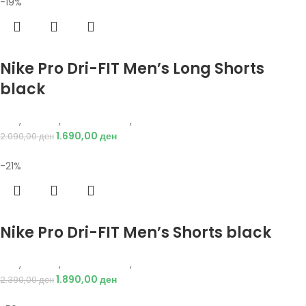
-19%
Избери опции
Nike Pro Dri-FIT Men’s Long Shorts
black
Nike
,
Текстил
,
Бициклистички
,
Мажи
1.690,00
ден
2.090,00
ден
-21%
Избери опции
Nike Pro Dri-FIT Men’s Shorts black
Nike
,
Текстил
,
Бициклистички
,
Мажи
1.890,00
ден
2.390,00
ден