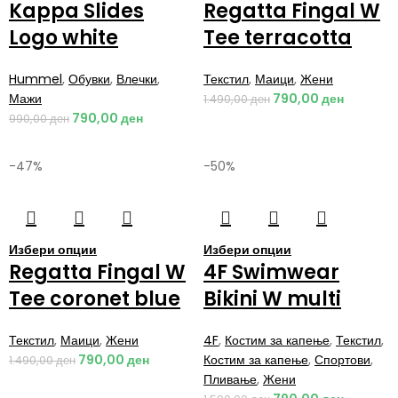
Kappa Slides
Regatta Fingal W
Logo white
Tee terracotta
Hummel
,
Обувки
,
Влечки
,
Текстил
,
Маици
,
Жени
Мажи
790,00
ден
1.490,00
ден
790,00
ден
990,00
ден
-47%
-50%
Избери опции
Избери опции
Regatta Fingal W
4F Swimwear
Tee coronet blue
Bikini W multi
Текстил
,
Маици
,
Жени
4F
,
Костим за капење
,
Текстил
,
790,00
ден
Костим за капење
,
Спортови
,
1.490,00
ден
Пливање
,
Жени