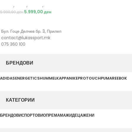
Adidas
,
Мажи
,
Обувки
,
Чизми
5.999,00
ден
9.990,00
ден
Бул. Гоце Делчев бр. 3, Прилеп
contact@lukassport.mk
075 360 100
БРЕНДОВИ
ADIDAS
ENERGETICS
HUMMEL
KAPPA
NIKE
PROTOUCH
PUMA
REEBOK
КАТЕГОРИИ
БРЕНДОВИ
СПОРТОВИ
ОПРЕМА
МАЖИ
ДЕЦА
ЖЕНИ