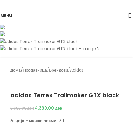
Skip to navigation
Skip to main content
-49%
MENU
Дома
/
Продавница
/
Брендови
/
Adidas
Back to products
Adidas
adidas Terrex Trailmaker GTX black
4.399,00
ден
8.699,00
ден
Акција – машки чизми 17.1