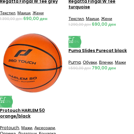
Regatta Fingal W Tee grey
Regatta Fingal W Tee
turquoise
Текстил
,
Маици
,
Жени
690,00
ден
Текстил
,
Маици
,
Жени
1.390,00
ден
690,00
ден
1.290,00
ден
-50%
Puma Slides Purecat black
Puma
,
Обувки
,
Влечки
,
Мажи
790,00
ден
1.590,00
ден
-22%
Protouch HARLEM 50
orange/black
Protouch
,
Мажи
,
Аксесоари
,
Опрема
,
Додатоци
,
Кошарка
,