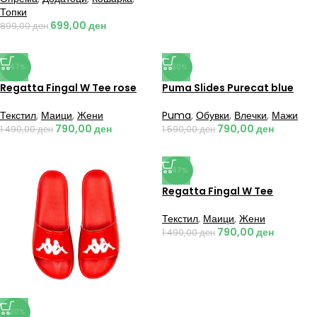
Топки
699,00
ден
899,00
ден
-47%
-50%
Regatta Fingal W Tee rose
Puma Slides Purecat blue
Текстил
,
Маици
,
Жени
Puma
,
Обувки
,
Влечки
,
Мажи
790,00
ден
790,00
ден
1.490,00
ден
1.590,00
ден
-47%
Regatta Fingal W Tee
Текстил
,
Маици
,
Жени
790,00
ден
1.490,00
ден
-20%