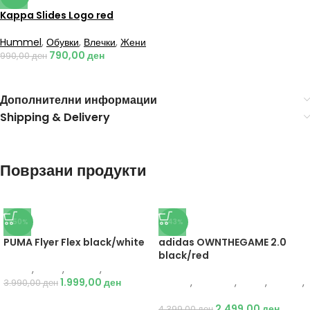
Kappa Slides Logo red
Hummel
,
Обувки
,
Влечки
,
Жени
790,00
ден
990,00
ден
Дополнителни информации
Shipping & Delivery
Поврзани продукти
-50%
-43%
PUMA Flyer Flex black/white
adidas OWNTHEGAME 2.0
black/red
Puma
,
Мажи
,
Обувки
,
Патики
1.999,00
ден
Adidas
,
Кошарка
,
Мажи
,
Обувки
,
3.990,00
ден
Патики
2.499,00
ден
4.399,00
ден