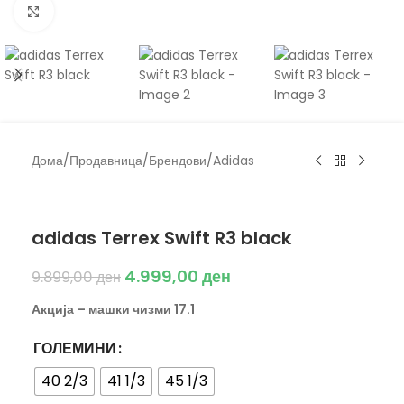
Click to enlarge
Дома
/
Продавница
/
Брендови
/
Adidas
EastBound
adidas Terrex Swift R3 black
4.999,00
ден
9.899,00
ден
Акција – машки чизми 17.1
ГОЛЕМИНИ
40 2/3
41 1/3
45 1/3