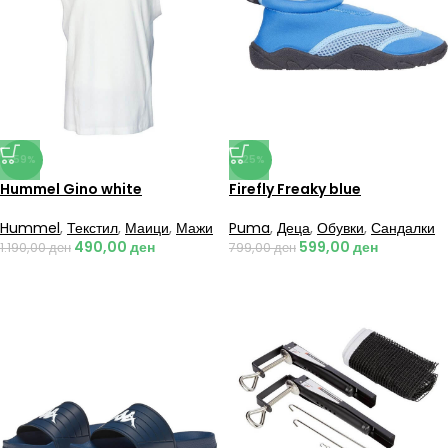
-59%
-25%
Hummel Gino white
Firefly Freaky blue
Hummel
,
Текстил
,
Маици
,
Мажи
Puma
,
Деца
,
Обувки
,
Сандалки
490,00
ден
599,00
ден
1.190,00
ден
799,00
ден