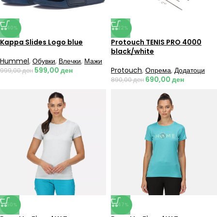
-40%
-22%
Kappa Slides Logo blue
Protouch TENIS PRO 4000
black/white
Hummel
,
Обувки
,
Влечки
,
Мажи
599,00
ден
Protouch
,
Опрема
,
Додатоци
999,00
ден
690,00
ден
890,00
ден
-50%
-47%