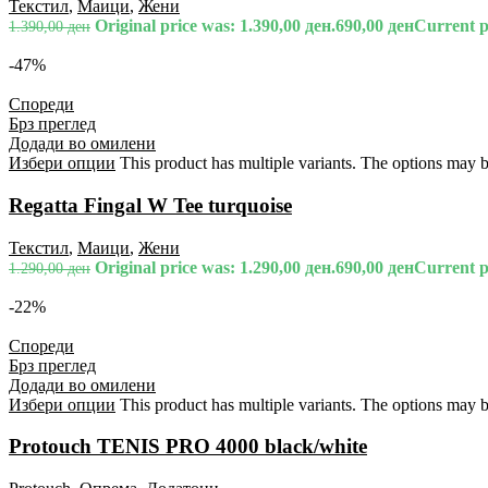
Текстил
,
Маици
,
Жени
Original price was: 1.390,00 ден.
690,00
ден
Current pr
1.390,00
ден
-47%
Спореди
Брз преглед
Додади во омилени
Избери опции
This product has multiple variants. The options may 
Regatta Fingal W Tee turquoise
Текстил
,
Маици
,
Жени
Original price was: 1.290,00 ден.
690,00
ден
Current pr
1.290,00
ден
-22%
Спореди
Брз преглед
Додади во омилени
Избери опции
This product has multiple variants. The options may 
Protouch TENIS PRO 4000 black/white