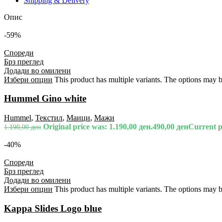
Shipping & Delivery
Опис
-59%
Спореди
Брз преглед
Додади во омилени
Избери опции
This product has multiple variants. The options may 
Hummel Gino white
Hummel
,
Текстил
,
Маици
,
Мажи
Original price was: 1.190,00 ден.
490,00
ден
Current pr
1.190,00
ден
-40%
Спореди
Брз преглед
Додади во омилени
Избери опции
This product has multiple variants. The options may 
Kappa Slides Logo blue