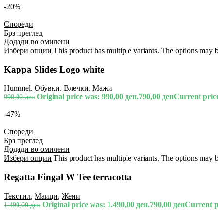
-20%
Спореди
Брз преглед
Додади во омилени
Избери опции
This product has multiple variants. The options may 
Kappa Slides Logo white
Hummel
,
Обувки
,
Влечки
,
Мажи
Original price was: 990,00 ден.
790,00
ден
Current price
990,00
ден
-47%
Спореди
Брз преглед
Додади во омилени
Избери опции
This product has multiple variants. The options may 
Regatta Fingal W Tee terracotta
Текстил
,
Маици
,
Жени
Original price was: 1.490,00 ден.
790,00
ден
Current pr
1.490,00
ден