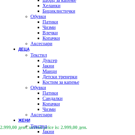
Шорц за капење
Хеланки
Бициклистички
Обувки
Патики
Чизми
Влечки
Копачки
Аксесоари
ДЕЦА
Текстил
Дуксер
Јакни
Маици
Детски тренерки
Костим за капење
Обувки
Патики
Сандалки
Копачки
Чизми
Аксесоари
ЖЕНИ
Текстил
2.999,00
ден
Current price is: 2.999,00 ден.
Јакни