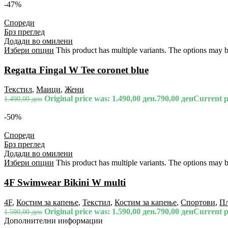
-47%
Спореди
Брз преглед
Додади во омилени
Избери опции
This product has multiple variants. The options may 
Regatta Fingal W Tee coronet blue
Текстил
,
Маици
,
Жени
Original price was: 1.490,00 ден.
790,00
ден
Current pr
1.490,00
ден
-50%
Спореди
Брз преглед
Додади во омилени
Избери опции
This product has multiple variants. The options may 
4F Swimwear Bikini W multi
4F
,
Костим за капење
,
Текстил
,
Костим за капење
,
Спортови
,
П
Original price was: 1.590,00 ден.
790,00
ден
Current pr
1.590,00
ден
Дополнителни информации