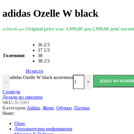
adidas Ozelle W black
Original price was: 4.999,00 ден.
2.999,00
ден
Current 
4.999,00
ден
36 2/3
37 1/3
Големини
38
38 2/3
Исчисти
adidas Ozelle W black количина
ДОДАЈ ВО КОШН
-
+
Спореди
Додади во омилени
SKU:
IG5991
Категории
Adidas
,
Жени
,
Обувки
,
Патики
Share:
Опис
Дополнителни информации