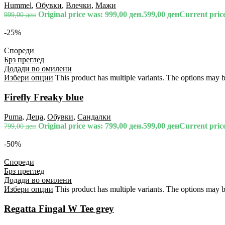
Hummel
,
Обувки
,
Влечки
,
Мажи
Original price was: 999,00 ден.
599,00
ден
Current price
999,00
ден
-25%
Спореди
Брз преглед
Додади во омилени
Избери опции
This product has multiple variants. The options may 
Firefly Freaky blue
Puma
,
Деца
,
Обувки
,
Сандалки
Original price was: 799,00 ден.
599,00
ден
Current price
799,00
ден
-50%
Спореди
Брз преглед
Додади во омилени
Избери опции
This product has multiple variants. The options may 
Regatta Fingal W Tee grey