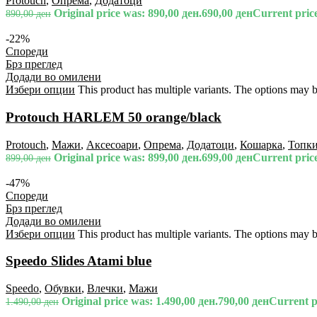
Protouch
,
Опрема
,
Додатоци
Original price was: 890,00 ден.
690,00
ден
Current price
890,00
ден
-22%
Спореди
Брз преглед
Додади во омилени
Избери опции
This product has multiple variants. The options may 
Protouch HARLEM 50 orange/black
Protouch
,
Мажи
,
Аксесоари
,
Опрема
,
Додатоци
,
Кошарка
,
Топк
Original price was: 899,00 ден.
699,00
ден
Current price
899,00
ден
-47%
Спореди
Брз преглед
Додади во омилени
Избери опции
This product has multiple variants. The options may 
Speedo Slides Atami blue
Speedo
,
Обувки
,
Влечки
,
Мажи
Original price was: 1.490,00 ден.
790,00
ден
Current pr
1.490,00
ден