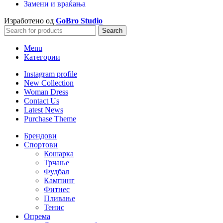
Замени и враќања
Изработено од
GoBro Studio
Search
Menu
Категории
Instagram profile
New Collection
Woman Dress
Contact Us
Latest News
Purchase Theme
Брендови
Спортови
Кошарка
Трчање
Фудбал
Кампинг
Фитнес
Пливање
Тенис
Опрема