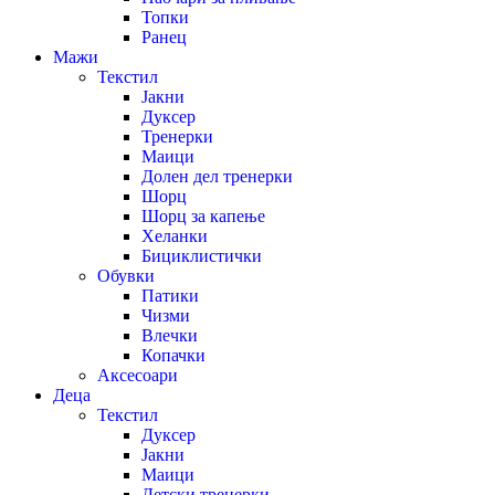
Топки
Ранец
Мажи
Текстил
Јакни
Дуксер
Тренерки
Маици
Долен дел тренерки
Шорц
Шорц за капење
Хеланки
Бициклистички
Обувки
Патики
Чизми
Влечки
Копачки
Аксесоари
Деца
Текстил
Дуксер
Јакни
Маици
Детски тренерки