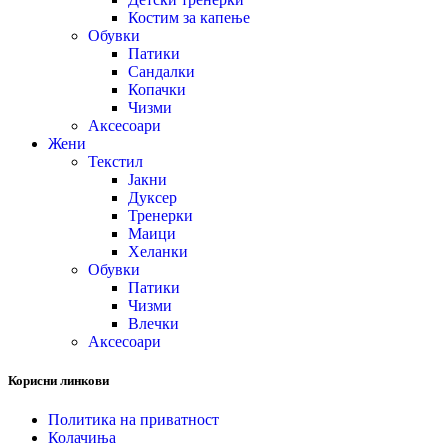
Костим за капење
Обувки
Патики
Сандалки
Копачки
Чизми
Аксесоари
Жени
Текстил
Јакни
Дуксер
Тренерки
Маици
Хеланки
Обувки
Патики
Чизми
Влечки
Аксесоари
Корисни линкови
Политика на приватност
Колачиња