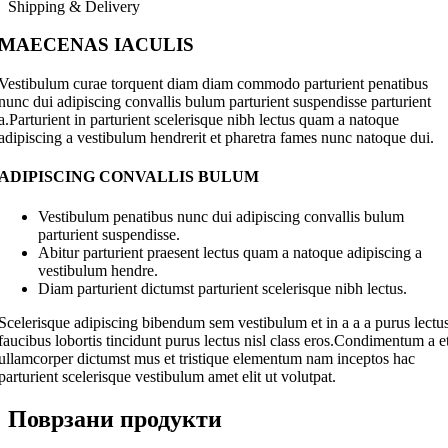
Shipping & Delivery
MAECENAS IACULIS
Vestibulum curae torquent diam diam commodo parturient penatibus
nunc dui adipiscing convallis bulum parturient suspendisse parturient
a.Parturient in parturient scelerisque nibh lectus quam a natoque
adipiscing a vestibulum hendrerit et pharetra fames nunc natoque dui.
ADIPISCING CONVALLIS BULUM
Vestibulum penatibus nunc dui adipiscing convallis bulum
parturient suspendisse.
Abitur parturient praesent lectus quam a natoque adipiscing a
vestibulum hendre.
Diam parturient dictumst parturient scelerisque nibh lectus.
Scelerisque adipiscing bibendum sem vestibulum et in a a a purus lectu
faucibus lobortis tincidunt purus lectus nisl class eros.Condimentum a e
ullamcorper dictumst mus et tristique elementum nam inceptos hac
parturient scelerisque vestibulum amet elit ut volutpat.
Поврзани продукти