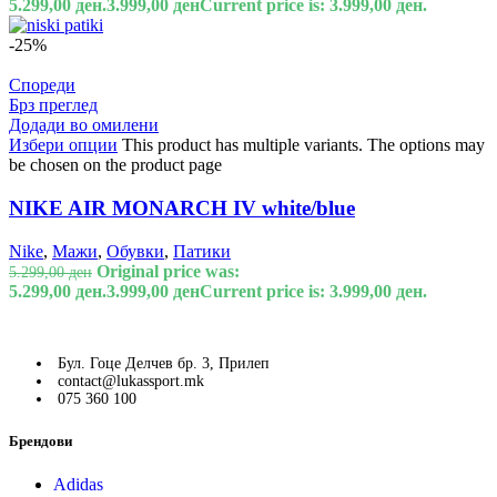
5.299,00 ден.
3.999,00
ден
Current price is: 3.999,00 ден.
-25%
Спореди
Брз преглед
Додади во омилени
Избери опции
This product has multiple variants. The options may
be chosen on the product page
NIKE AIR MONARCH IV white/blue
Nike
,
Мажи
,
Обувки
,
Патики
Original price was:
5.299,00
ден
5.299,00 ден.
3.999,00
ден
Current price is: 3.999,00 ден.
Бул. Гоце Делчев бр. 3, Прилеп
contact@lukassport.mk
075 360 100
Брендови
Adidas