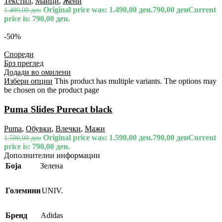
Текстил
,
Маици
,
Жени
Original price was: 1.490,00 ден.
790,00
ден
Current
1.490,00
ден
price is: 790,00 ден.
-50%
Спореди
Брз преглед
Додади во омилени
Избери опции
This product has multiple variants. The options may
be chosen on the product page
Puma Slides Purecat black
Puma
,
Обувки
,
Влечки
,
Мажи
Original price was: 1.590,00 ден.
790,00
ден
Current
1.590,00
ден
price is: 790,00 ден.
Дополнителни информации
Боја
Зелена
Големини
UNIV.
Бренд
Adidas