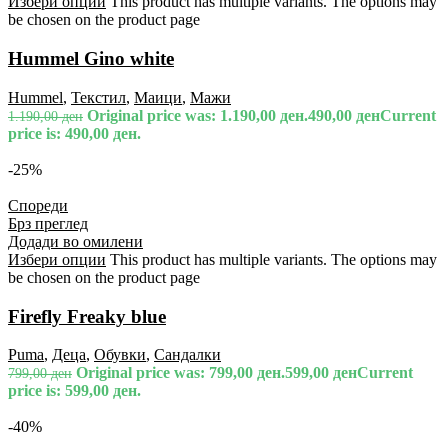
Избери опции
This product has multiple variants. The options may
be chosen on the product page
Hummel Gino white
Hummel
,
Текстил
,
Маици
,
Мажи
Original price was: 1.190,00 ден.
490,00
ден
Current
1.190,00
ден
price is: 490,00 ден.
-25%
Спореди
Брз преглед
Додади во омилени
Избери опции
This product has multiple variants. The options may
be chosen on the product page
Firefly Freaky blue
Puma
,
Деца
,
Обувки
,
Сандалки
Original price was: 799,00 ден.
599,00
ден
Current
799,00
ден
price is: 599,00 ден.
-40%