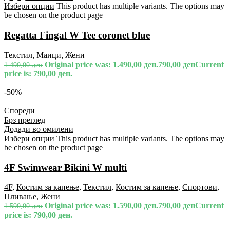
Избери опции
This product has multiple variants. The options may
be chosen on the product page
Regatta Fingal W Tee coronet blue
Текстил
,
Маици
,
Жени
Original price was: 1.490,00 ден.
790,00
ден
Current
1.490,00
ден
price is: 790,00 ден.
-50%
Спореди
Брз преглед
Додади во омилени
Избери опции
This product has multiple variants. The options may
be chosen on the product page
4F Swimwear Bikini W multi
4F
,
Костим за капење
,
Текстил
,
Костим за капење
,
Спортови
,
Пливање
,
Жени
Original price was: 1.590,00 ден.
790,00
ден
Current
1.590,00
ден
price is: 790,00 ден.