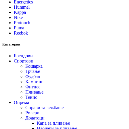
Energetics
Hummel
Kappa
Nike
Protouch
Puma
Reebok
Категории
Брендови
Спортови
Кошарка
Трчање
Фудбал
Кампинг
Фитнес
Пливање
Тенис
Опрема
Справи за вежбање
Ролери
Додатоци
Капа за пливање
Наочари за пливање