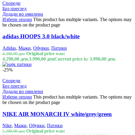
Спореди
Брз преглед
Додади во омилени
Избери опции
This product has multiple variants. The options may
be chosen on the product page
adidas HOOPS 3.0 black/white
Adidas
,
Мажи
,
Обувки
,
Патики
Original price was:
4.290,00
ден
4.290,00 ден.
3.990,00
ден
Current price is: 3.990,00 ден.
-25%
Спореди
Брз преглед
Додади во омилени
Избери опции
This product has multiple variants. The options may
be chosen on the product page
NIKE AIR MONARCH IV white/grey/green
Nike
,
Мажи
,
Обувки
,
Патики
Original price was:
5.299,00
ден