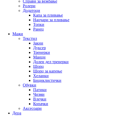
Справи за вежбање
Ролери
Додатоци
Капа за пливање
Наочари за пливање
Топки
Ранец
Мажи
Текстил
Јакни
Дуксер
Тренерки
Маици
Долен дел тренерки
Шорц
Шорц за капење
Хеланки
Бициклистички
Обувки
Патики
Чизми
Влечки
Копачки
Аксесоари
Деца