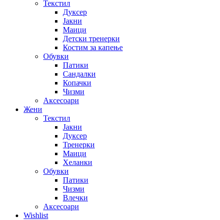
Текстил
Дуксер
Јакни
Маици
Детски тренерки
Костим за капење
Обувки
Патики
Сандалки
Копачки
Чизми
Аксесоари
Жени
Текстил
Јакни
Дуксер
Тренерки
Маици
Хеланки
Обувки
Патики
Чизми
Влечки
Аксесоари
Wishlist