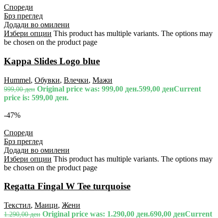
Спореди
Брз преглед
Додади во омилени
Избери опции
This product has multiple variants. The options may
be chosen on the product page
Kappa Slides Logo blue
Hummel
,
Обувки
,
Влечки
,
Мажи
Original price was: 999,00 ден.
599,00
ден
Current
999,00
ден
price is: 599,00 ден.
-47%
Спореди
Брз преглед
Додади во омилени
Избери опции
This product has multiple variants. The options may
be chosen on the product page
Regatta Fingal W Tee turquoise
Текстил
,
Маици
,
Жени
Original price was: 1.290,00 ден.
690,00
ден
Current
1.290,00
ден