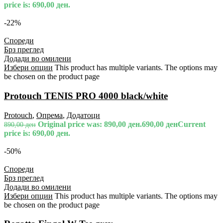
price is: 690,00 ден.
-22%
Спореди
Брз преглед
Додади во омилени
Избери опции
This product has multiple variants. The options may
be chosen on the product page
Protouch TENIS PRO 4000 black/white
Protouch
,
Опрема
,
Додатоци
Original price was: 890,00 ден.
690,00
ден
Current
890,00
ден
price is: 690,00 ден.
-50%
Спореди
Брз преглед
Додади во омилени
Избери опции
This product has multiple variants. The options may
be chosen on the product page