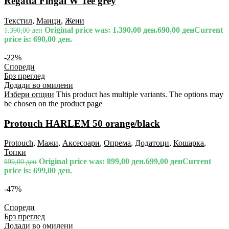
Regatta Fingal W Tee grey
Текстил
,
Маици
,
Жени
Original price was: 1.390,00 ден.
690,00
ден
Current
1.390,00
ден
price is: 690,00 ден.
-22%
Спореди
Брз преглед
Додади во омилени
Избери опции
This product has multiple variants. The options may
be chosen on the product page
Protouch HARLEM 50 orange/black
Protouch
,
Мажи
,
Аксесоари
,
Опрема
,
Додатоци
,
Кошарка
,
Топки
Original price was: 899,00 ден.
699,00
ден
Current
899,00
ден
price is: 699,00 ден.
-47%
Спореди
Брз преглед
Додади во омилени