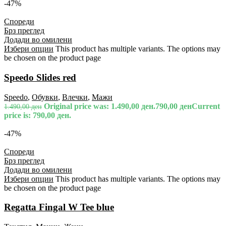
-47%
Спореди
Брз преглед
Додади во омилени
Избери опции
This product has multiple variants. The options may
be chosen on the product page
Speedo Slides red
Speedo
,
Обувки
,
Влечки
,
Мажи
Original price was: 1.490,00 ден.
790,00
ден
Current
1.490,00
ден
price is: 790,00 ден.
-47%
Спореди
Брз преглед
Додади во омилени
Избери опции
This product has multiple variants. The options may
be chosen on the product page
Regatta Fingal W Tee blue