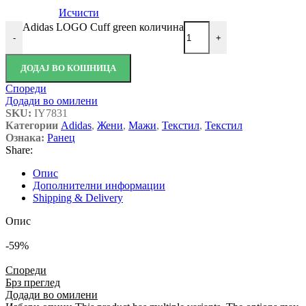
Исчисти
Adidas LOGO Cuff green количина
-
+
ДОДАЈ ВО КОШНИЦА
Спореди
Додади во омилени
SKU:
IY7831
Категории
Adidas
,
Жени
,
Мажи
,
Текстил
,
Текстил
Ознака:
Ранец
Share:
Опис
Дополнителни информации
Shipping & Delivery
Опис
-59%
Спореди
Брз преглед
Додади во омилени