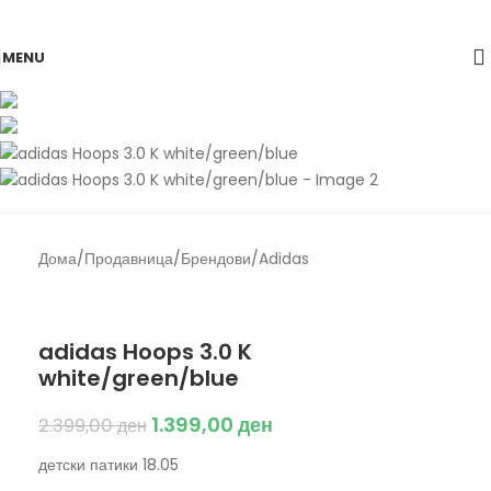
Skip to navigation
Skip to main content
-42%
MENU
Дома
/
Продавница
/
Брендови
/
Adidas
Back to products
Adidas
adidas Hoops 3.0 K
white/green/blue
1.399,00
ден
2.399,00
ден
детски патики 18.05