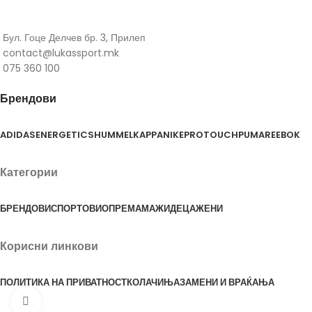
Бул. Гоце Делчев бр. 3, Прилеп
contact@lukassport.mk
075 360 100
Брендови
ADIDAS
ENERGETICS
HUMMEL
KAPPA
NIKE
PROTOUCH
PUMA
REEBOK
Категории
БРЕНДОВИ
СПОРТОВИ
ОПРЕМА
МАЖИ
ДЕЦА
ЖЕНИ
Корисни линкови
ПОЛИТИКА НА ПРИВАТНОСТ
КОЛАЧИЊА
ЗАМЕНИ И ВРАЌАЊА
Click to enlarge