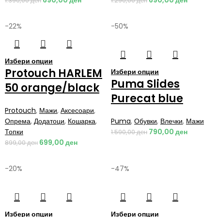
1.390,00
ден
1.290,00
ден
-22%
-50%
Избери опции
Protouch HARLEM
Избери опции
Puma Slides
50 orange/black
Purecat blue
Protouch
,
Мажи
,
Аксесоари
,
Опрема
,
Додатоци
,
Кошарка
,
Puma
,
Обувки
,
Влечки
,
Мажи
Топки
790,00
ден
1.590,00
ден
699,00
ден
899,00
ден
-20%
-47%
Избери опции
Избери опции