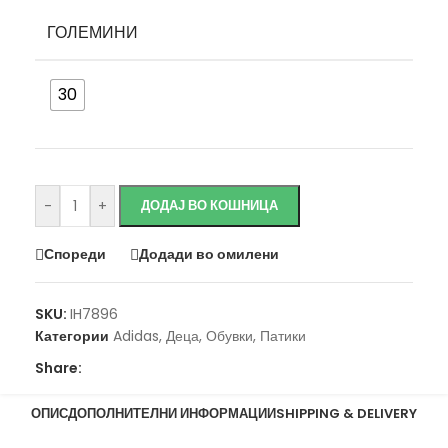
ГОЛЕМИНИ
30
Исчисти
-
+
ДОДАЈ ВО КОШНИЦА
Спореди
Додади во омилени
SKU:
IH7896
Категории
Adidas
,
Деца
,
Обувки
,
Патики
Share:
ОПИС
ДОПОЛНИТЕЛНИ ИНФОРМАЦИИ
SHIPPING & DELIVERY