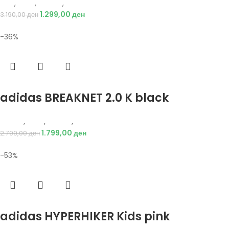
Nike
,
Деца
,
Обувки
,
Патики
1.299,00
ден
3.190,00
ден
-36%
Избери опции
adidas BREAKNET 2.0 K black
Adidas
,
Деца
,
Обувки
,
Патики
1.799,00
ден
2.799,00
ден
-53%
Избери опции
adidas HYPERHIKER Kids pink