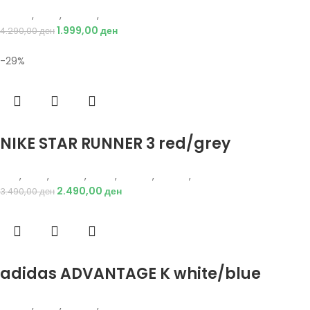
Adidas
,
Деца
,
Обувки
,
Чизми
1.999,00
ден
4.290,00
ден
-29%
Избери опции
NIKE STAR RUNNER 3 red/grey
Nike
,
Деца
,
Обувки
,
Жени
,
Обувки
,
Патики
,
Патики
2.490,00
ден
3.490,00
ден
Избери опции
adidas ADVANTAGE K white/blue
Adidas
,
Деца
,
Обувки
,
Патики