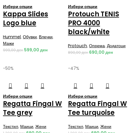
Избери опции
Избери опции
Kappa Slides
Protouch TENIS
Logo blue
PRO 4000
black/white
Hummel
,
Обувки
,
Влечки
,
Мажи
Protouch
,
Опрема
,
Додатоци
599,00
ден
999,00
ден
690,00
ден
890,00
ден
-50%
-47%
Избери опции
Избери опции
Regatta Fingal W
Regatta Fingal W
Tee grey
Tee turquoise
Текстил
,
Маици
,
Жени
Текстил
,
Маици
,
Жени
690,00
ден
690,00
ден