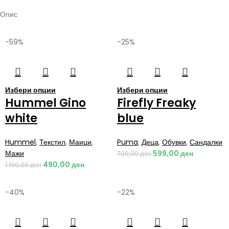
Опис
-59%
-25%
Избери опции
Избери опции
Hummel Gino
Firefly Freaky
white
blue
Hummel
,
Текстил
,
Маици
,
Puma
,
Деца
,
Обувки
,
Сандалки
Мажи
599,00
ден
799,00
ден
490,00
ден
1.190,00
ден
-40%
-22%