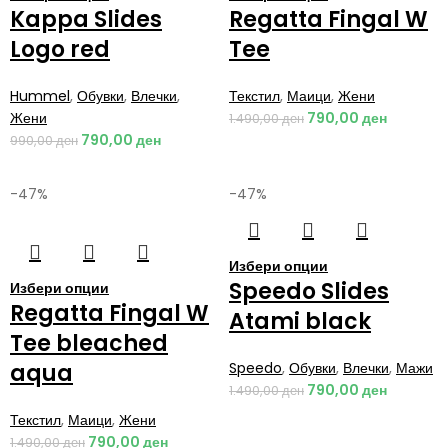
Kappa Slides
Regatta Fingal W
Logo red
Tee
Hummel
,
Обувки
,
Влечки
,
Текстил
,
Маици
,
Жени
Жени
790,00
ден
1.490,00
ден
790,00
ден
990,00
ден
-47%
-47%
Избери опции
Speedo Slides
Избери опции
Regatta Fingal W
Atami black
Tee bleached
aqua
Speedo
,
Обувки
,
Влечки
,
Мажи
790,00
ден
1.490,00
ден
Текстил
,
Маици
,
Жени
790,00
ден
1.490,00
ден