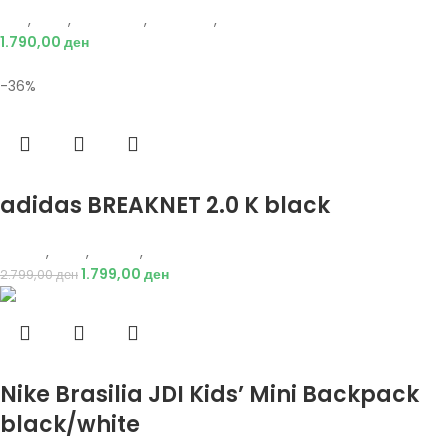
Nike
,
Деца
,
Аксесоари
,
Додатоци
,
Ранец
1.790,00
ден
-36%
Избери опции
adidas BREAKNET 2.0 K black
Adidas
,
Деца
,
Обувки
,
Патики
1.799,00
ден
2.799,00
ден
Избери опции
Nike Brasilia JDI Kids’ Mini Backpack
black/white