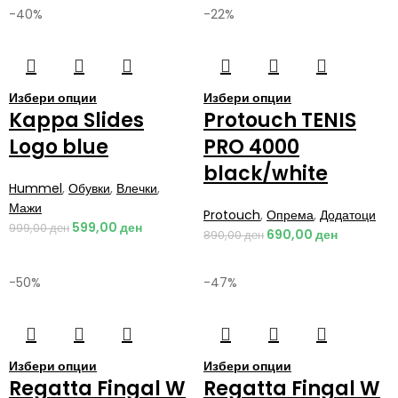
-40%
-22%
Избери опции
Избери опции
Kappa Slides
Protouch TENIS
Logo blue
PRO 4000
black/white
Hummel
,
Обувки
,
Влечки
,
Мажи
Protouch
,
Опрема
,
Додатоци
599,00
ден
999,00
ден
690,00
ден
890,00
ден
-50%
-47%
Избери опции
Избери опции
Regatta Fingal W
Regatta Fingal W