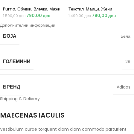
Puma
,
Обувки
,
Влечки
,
Мажи
Текстил
,
Маици
,
Жени
790,00
ден
790,00
ден
1.590,00
ден
1.490,00
ден
Дополнителни информации
БОЈА
Бела
ГОЛЕМИНИ
29
БРЕНД
Adidas
Shipping & Delivery
MAECENAS IACULIS
Vestibulum curae torquent diam diam commodo parturient