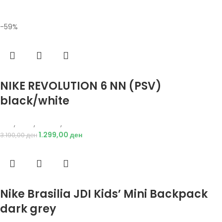
-59%
Избери опции
NIKE REVOLUTION 6 NN (PSV)
black/white
Nike
,
Деца
,
Обувки
,
Патики
1.299,00
ден
3.190,00
ден
Избери опции
Nike Brasilia JDI Kids’ Mini Backpack
dark grey