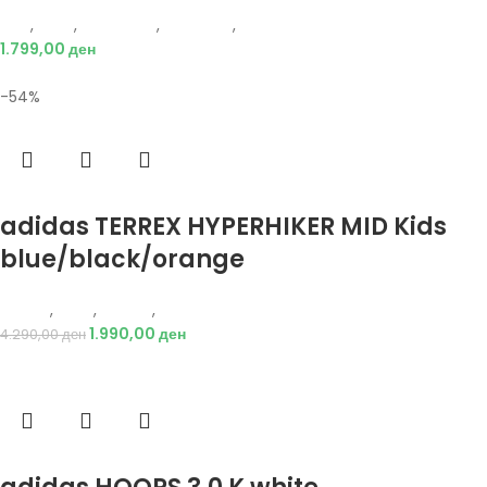
Nike
,
Деца
,
Аксесоари
,
Додатоци
,
Ранец
1.799,00
ден
-54%
Избери опции
adidas TERREX HYPERHIKER MID Kids
blue/black/orange
Adidas
,
Деца
,
Обувки
,
Чизми
1.990,00
ден
4.290,00
ден
Избери опции