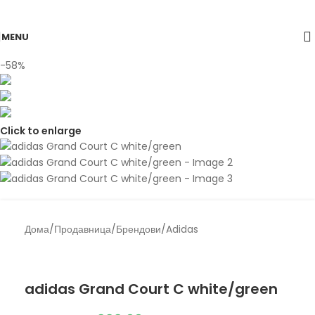
Skip to navigation
Skip to main content
MENU
-58%
Click to enlarge
Дома
/
Продавница
/
Брендови
/
Adidas
Back to products
Adidas
adidas Grand Court C white/green