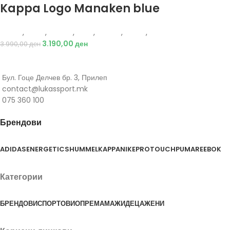
Kappa Logo Manaken blue
Kappa
,
Жени
,
Обувки
,
Деца
,
Обувки
,
Чизми
,
Чизми
3.190,00
ден
3.990,00
ден
Бул. Гоце Делчев бр. 3, Прилеп
contact@lukassport.mk
075 360 100
Брендови
ADIDAS
ENERGETICS
HUMMEL
KAPPA
NIKE
PROTOUCH
PUMA
REEBOK
Категории
БРЕНДОВИ
СПОРТОВИ
ОПРЕМА
МАЖИ
ДЕЦА
ЖЕНИ