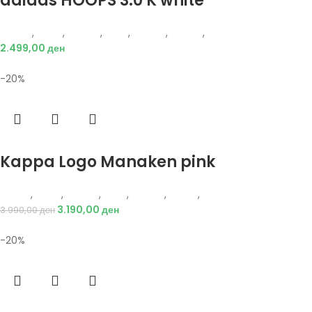
adidas HOOPS 3.0 K white
Adidas
,
Жени
,
Обувки
,
Деца
,
Обувки
,
Патики
,
Патики
2.499,00
ден
-20%
Избери опции
Kappa Logo Manaken pink
Kappa
,
Жени
,
Обувки
,
Деца
,
Обувки
,
Чизми
,
Чизми
3.190,00
ден
3.990,00
ден
-20%
Избери опции