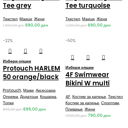
Tee grey
Tee turquoise
Текстил
,
Маици
,
Жени
Текстил
,
Маици
,
Жени
690,00
ден
690,00
ден
1.390,00
ден
1.290,00
ден
-22%
-50%
Избери опции
Protouch HARLEM
Избери опции
4F Swimwear
50 orange/black
Bikini W multi
Protouch
,
Мажи
,
Аксесоари
,
Опрема
,
Додатоци
,
Кошарка
,
4F
,
Костим за капење
,
Текстил
,
Топки
Костим за капење
,
Спортови
,
699,00
ден
Пливање
,
Жени
899,00
ден
790,00
ден
1.590,00
ден