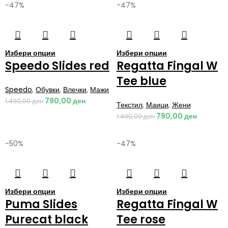
-47%
-47%
Избери опции
Избери опции
Speedo Slides red
Regatta Fingal W
Tee blue
Speedo
,
Обувки
,
Влечки
,
Мажи
790,00
ден
1.490,00
ден
Текстил
,
Маици
,
Жени
790,00
ден
1.490,00
ден
-50%
-47%
Избери опции
Избери опции
Puma Slides
Regatta Fingal W
Purecat black
Tee rose