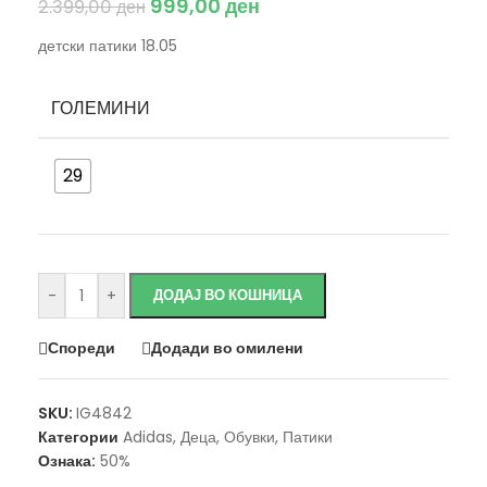
999,00
ден
2.399,00
ден
детски патики 18.05
ГОЛЕМИНИ
29
Исчисти
-
+
ДОДАЈ ВО КОШНИЦА
Спореди
Додади во омилени
SKU:
IG4842
Категории
Adidas
,
Деца
,
Обувки
,
Патики
Ознака:
50%