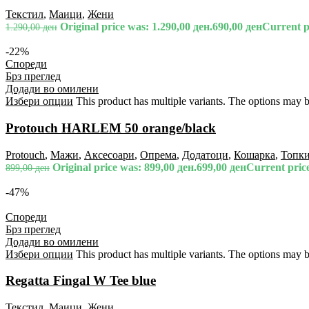
Текстил
,
Маици
,
Жени
Original price was: 1.290,00 ден.
690,00
ден
Current pr
1.290,00
ден
-22%
Спореди
Брз преглед
Додади во омилени
Избери опции
This product has multiple variants. The options may 
Protouch HARLEM 50 orange/black
Protouch
,
Мажи
,
Аксесоари
,
Опрема
,
Додатоци
,
Кошарка
,
Топк
Original price was: 899,00 ден.
699,00
ден
Current price
899,00
ден
-47%
Спореди
Брз преглед
Додади во омилени
Избери опции
This product has multiple variants. The options may 
Regatta Fingal W Tee blue
Текстил
,
Маици
,
Жени