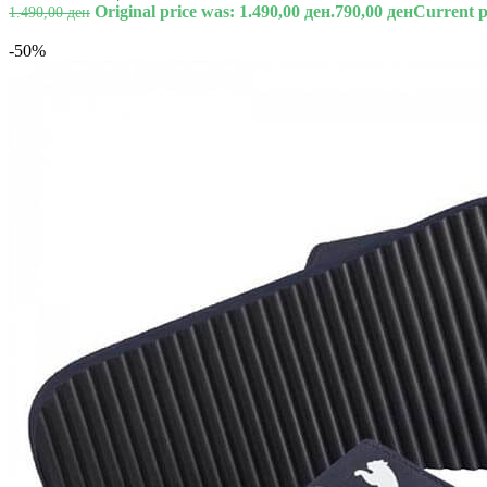
Original price was: 1.490,00 ден.
790,00
ден
Current pr
1.490,00
ден
-50%