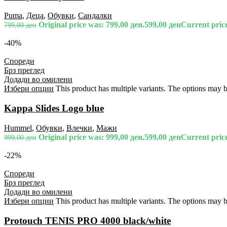
Puma
,
Деца
,
Обувки
,
Сандалки
Original price was: 799,00 ден.
599,00
ден
Current price
799,00
ден
-40%
Спореди
Брз преглед
Додади во омилени
Избери опции
This product has multiple variants. The options may 
Kappa Slides Logo blue
Hummel
,
Обувки
,
Влечки
,
Мажи
Original price was: 999,00 ден.
599,00
ден
Current price
999,00
ден
-22%
Спореди
Брз преглед
Додади во омилени
Избери опции
This product has multiple variants. The options may 
Protouch TENIS PRO 4000 black/white