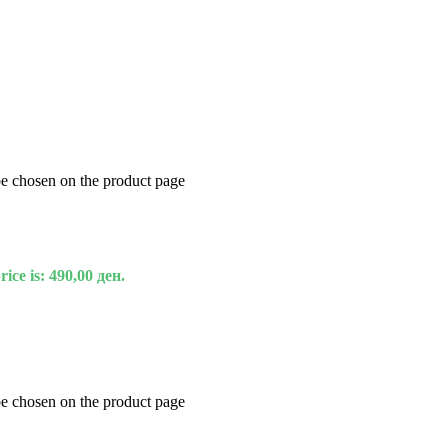
be chosen on the product page
ice is: 490,00 ден.
be chosen on the product page