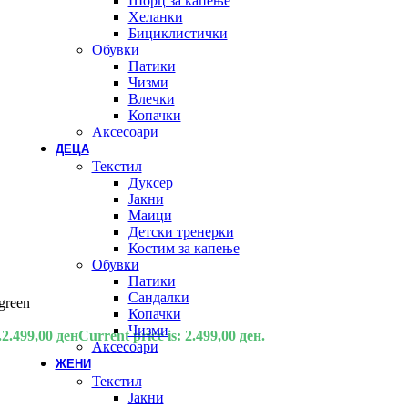
Шорц за капење
Хеланки
Бициклистички
Обувки
Патики
Чизми
Влечки
Копачки
Аксесоари
ДЕЦА
Текстил
Дуксер
Јакни
Маици
Детски тренерки
Костим за капење
Обувки
Патики
Сандалки
green
Копачки
Чизми
.
2.499,00
ден
Current price is: 2.499,00 ден.
Аксесоари
ЖЕНИ
Текстил
Јакни