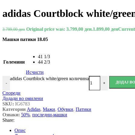
adidas Courtblock white/gree
Original price was: 3.799,00 ден.
1.899,00
ден
Current 
3.799,00
ден
Машки патики 18.05
41 1/3
Големини
44 2/3
Исчисти
adidas Courtblock white/green количина
ДОДАЈ В
-
+
Спореди
Додади во омилени
SKU:
IG6783
Категории
Adidas
,
Мажи
,
Обувки
,
Патики
Ознаки:
50%
,
последни-машки
Share:
Опис