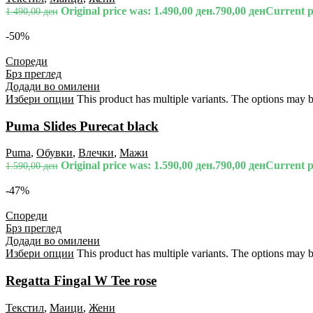
Original price was: 1.490,00 ден.
790,00
ден
Current pr
1.490,00
ден
-50%
Спореди
Брз преглед
Додади во омилени
Избери опции
This product has multiple variants. The options may 
Puma Slides Purecat black
Puma
,
Обувки
,
Влечки
,
Мажи
Original price was: 1.590,00 ден.
790,00
ден
Current pr
1.590,00
ден
-47%
Спореди
Брз преглед
Додади во омилени
Избери опции
This product has multiple variants. The options may 
Regatta Fingal W Tee rose
Текстил
,
Маици
,
Жени