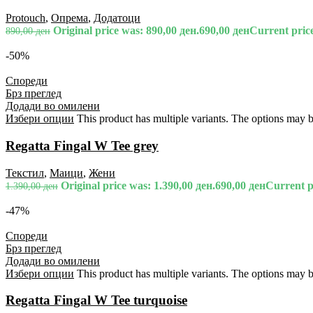
Protouch
,
Опрема
,
Додатоци
Original price was: 890,00 ден.
690,00
ден
Current price
890,00
ден
-50%
Спореди
Брз преглед
Додади во омилени
Избери опции
This product has multiple variants. The options may 
Regatta Fingal W Tee grey
Текстил
,
Маици
,
Жени
Original price was: 1.390,00 ден.
690,00
ден
Current pr
1.390,00
ден
-47%
Спореди
Брз преглед
Додади во омилени
Избери опции
This product has multiple variants. The options may 
Regatta Fingal W Tee turquoise