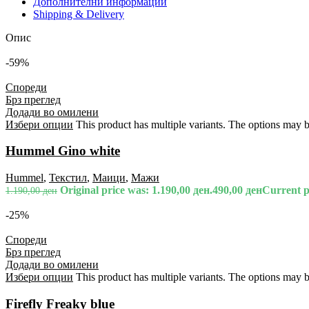
Дополнителни информации
Shipping & Delivery
Опис
-59%
Спореди
Брз преглед
Додади во омилени
Избери опции
This product has multiple variants. The options may 
Hummel Gino white
Hummel
,
Текстил
,
Маици
,
Мажи
Original price was: 1.190,00 ден.
490,00
ден
Current pr
1.190,00
ден
-25%
Спореди
Брз преглед
Додади во омилени
Избери опции
This product has multiple variants. The options may 
Firefly Freaky blue