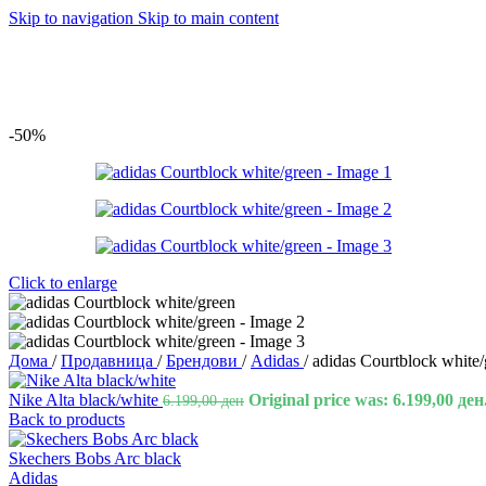
Skip to navigation
Skip to main content
-50%
Click to enlarge
Дома
/
Продавница
/
Брендови
/
Adidas
/
adidas Courtblock white/
Nike Alta black/white
Original price was: 6.199,00 ден
6.199,00
ден
Back to products
Skechers Bobs Arc black
Adidas