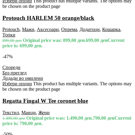
Избери опции
This product has multiple variants. The options may
be chosen on the product page
Protouch HARLEM 50 orange/black
Protouch
,
Мажи
,
Аксесоари
,
Опрема
,
Додатоци
,
Кошарка
,
Топки
Original price was: 899,00 ден.
699,00
ден
Current
899,00
ден
price is: 699,00 ден.
-47%
Спореди
Брз преглед
Додади во омилени
Избери опции
This product has multiple variants. The options may
be chosen on the product page
Regatta Fingal W Tee coronet blue
Текстил
,
Маици
,
Жени
Original price was: 1.490,00 ден.
790,00
ден
Current
1.490,00
ден
price is: 790,00 ден.
-50%