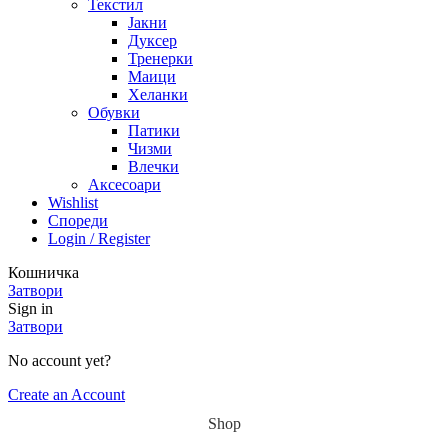
Текстил
Јакни
Дуксер
Тренерки
Маици
Хеланки
Обувки
Патики
Чизми
Влечки
Аксесоари
Wishlist
Спореди
Login / Register
Кошничка
Затвори
Sign in
Затвори
No account yet?
Create an Account
Shop