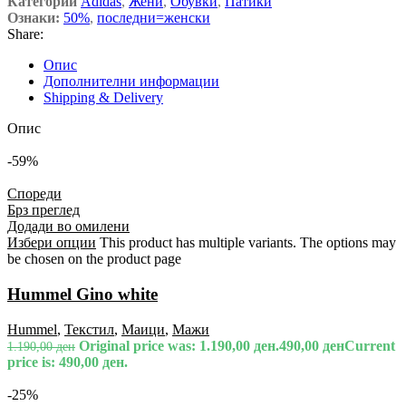
Категории
Adidas
,
Жени
,
Обувки
,
Патики
Ознаки:
50%
,
последни=женски
Share:
Опис
Дополнителни информации
Shipping & Delivery
Опис
-59%
Спореди
Брз преглед
Додади во омилени
Избери опции
This product has multiple variants. The options may
be chosen on the product page
Hummel Gino white
Hummel
,
Текстил
,
Маици
,
Мажи
Original price was: 1.190,00 ден.
490,00
ден
Current
1.190,00
ден
price is: 490,00 ден.
-25%