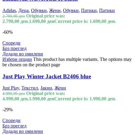
Adidas
,
Деца
,
Обувки
,
Жени
,
Обувки
,
Патики
,
Патики
Original price was:
2.790,00
ден
2.790,00 ден.
1.690,00
ден
Current price is: 1.690,00 ден.
-60%
Спореди
Брз преглед
Додади во омилени
Избери опции
This product has multiple variants. The options may
be chosen on the product page
Just Play Winter Jacket B2406 blue
Just Play
,
Текстил
,
Јакни
,
Жени
Original price was:
4.990,00
ден
4.990,00 ден.
1.990,00
ден
Current price is: 1.990,00 ден.
-29%
Спореди
Брз преглед
Додади во омилени