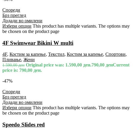
Спореди
Брз преглед
Додади во омилени
Избери опции
This product has multiple variants. The options may
be chosen on the product page
4F Swimwear Bikini W multi
4F
,
Костим за капење
,
Текстил
,
Костим за капење
,
Спортови
,
Пливање
,
Жени
Original price was: 1.590,00 ден.
790,00
ден
Current
1.590,00
ден
price is: 790,00 ден.
-47%
Спореди
Брз преглед
Додади во омилени
Избери опции
This product has multiple variants. The options may
be chosen on the product page
Speedo Slides red