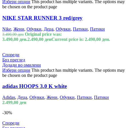
Избери опции
This product has multiple variants. The options may
be chosen on the product page
NIKE STAR RUNNER 3 red/grey
Nike
,
Жени
,
Обувки
,
Деца
,
Обувки
,
Патики
,
Патики
Original price was:
3.490,00
ден
3.490,00 ден.
2.490,00
ден
Current price is: 2.490,00 ден.
Спореди
Брз преглед
Додади во омилени
Избери опции
This product has multiple variants. The options may
be chosen on the product page
adidas HOOPS 3.0 K white
Adidas
,
Деца
,
Обувки
,
Жени
,
Обувки
,
Патики
,
Патики
2.499,00
ден
-30%
Спореди