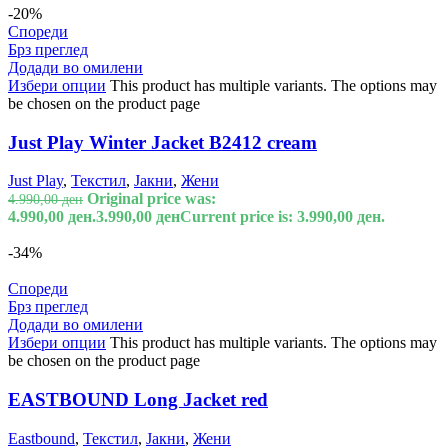
-20%
Спореди
Брз преглед
Додади во омилени
Избери опции
This product has multiple variants. The options may
be chosen on the product page
Just Play Winter Jacket B2412 cream
Just Play
,
Текстил
,
Јакни
,
Жени
Original price was:
4.990,00
ден
4.990,00 ден.
3.990,00
ден
Current price is: 3.990,00 ден.
-34%
Спореди
Брз преглед
Додади во омилени
Избери опции
This product has multiple variants. The options may
be chosen on the product page
EASTBOUND Long Jacket red
Eastbound
,
Текстил
,
Јакни
,
Жени