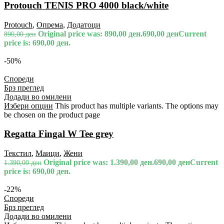
Protouch TENIS PRO 4000 black/white
Protouch
,
Опрема
,
Додатоци
Original price was: 890,00 ден.
690,00
ден
Current
890,00
ден
price is: 690,00 ден.
-50%
Спореди
Брз преглед
Додади во омилени
Избери опции
This product has multiple variants. The options may
be chosen on the product page
Regatta Fingal W Tee grey
Текстил
,
Маици
,
Жени
Original price was: 1.390,00 ден.
690,00
ден
Current
1.390,00
ден
price is: 690,00 ден.
-22%
Спореди
Брз преглед
Додади во омилени