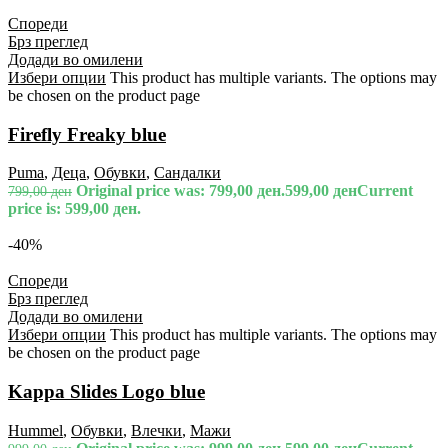
Спореди
Брз преглед
Додади во омилени
Избери опции
This product has multiple variants. The options may
be chosen on the product page
Firefly Freaky blue
Puma
,
Деца
,
Обувки
,
Сандалки
Original price was: 799,00 ден.
599,00
ден
Current
799,00
ден
price is: 599,00 ден.
-40%
Спореди
Брз преглед
Додади во омилени
Избери опции
This product has multiple variants. The options may
be chosen on the product page
Kappa Slides Logo blue
Hummel
,
Обувки
,
Влечки
,
Мажи