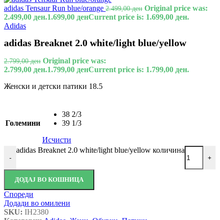
adidas Tensaur Run blue/orange
Original price was:
2.499,00
ден
2.499,00 ден.
1.699,00
ден
Current price is: 1.699,00 ден.
Adidas
adidas Breaknet 2.0 white/light blue/yellow
Original price was:
2.799,00
ден
2.799,00 ден.
1.799,00
ден
Current price is: 1.799,00 ден.
Женски и детски патики 18.5
38 2/3
Големини
39 1/3
Исчисти
adidas Breaknet 2.0 white/light blue/yellow количина
-
+
ДОДАЈ ВО КОШНИЦА
Спореди
Додади во омилени
SKU:
IH2380