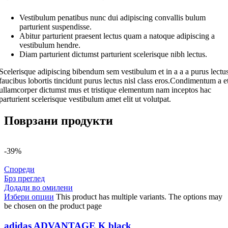
Vestibulum penatibus nunc dui adipiscing convallis bulum
parturient suspendisse.
Abitur parturient praesent lectus quam a natoque adipiscing a
vestibulum hendre.
Diam parturient dictumst parturient scelerisque nibh lectus.
Scelerisque adipiscing bibendum sem vestibulum et in a a a purus lectu
faucibus lobortis tincidunt purus lectus nisl class eros.Condimentum a e
ullamcorper dictumst mus et tristique elementum nam inceptos hac
parturient scelerisque vestibulum amet elit ut volutpat.
Поврзани продукти
-39%
Спореди
Брз преглед
Додади во омилени
Избери опции
This product has multiple variants. The options may
be chosen on the product page
adidas ADVANTAGE K black