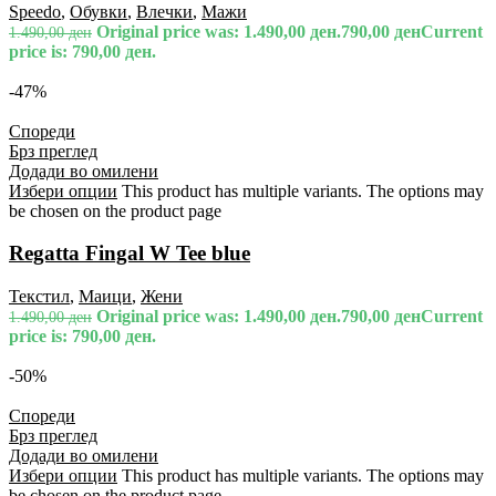
Speedo
,
Обувки
,
Влечки
,
Мажи
Original price was: 1.490,00 ден.
790,00
ден
Current
1.490,00
ден
price is: 790,00 ден.
-47%
Спореди
Брз преглед
Додади во омилени
Избери опции
This product has multiple variants. The options may
be chosen on the product page
Regatta Fingal W Tee blue
Текстил
,
Маици
,
Жени
Original price was: 1.490,00 ден.
790,00
ден
Current
1.490,00
ден
price is: 790,00 ден.
-50%
Спореди
Брз преглед
Додади во омилени
Избери опции
This product has multiple variants. The options may
be chosen on the product page