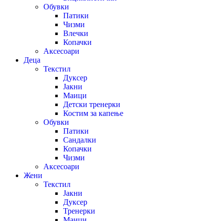
Обувки
Патики
Чизми
Влечки
Копачки
Аксесоари
Деца
Текстил
Дуксер
Јакни
Маици
Детски тренерки
Костим за капење
Обувки
Патики
Сандалки
Копачки
Чизми
Аксесоари
Жени
Текстил
Јакни
Дуксер
Тренерки
Маици