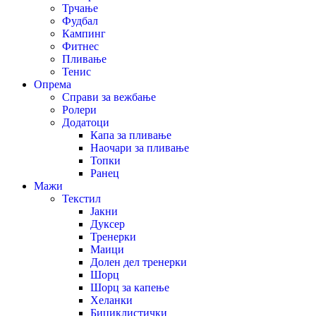
Трчање
Фудбал
Кампинг
Фитнес
Пливање
Тенис
Опрема
Справи за вежбање
Ролери
Додатоци
Капа за пливање
Наочари за пливање
Топки
Ранец
Мажи
Текстил
Јакни
Дуксер
Тренерки
Маици
Долен дел тренерки
Шорц
Шорц за капење
Хеланки
Бициклистички