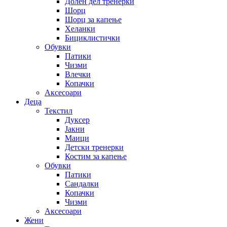
Долен дел тренерки
Шорц
Шорц за капење
Хеланки
Бициклистички
Обувки
Патики
Чизми
Влечки
Копачки
Аксесоари
Деца
Текстил
Дуксер
Јакни
Маици
Детски тренерки
Костим за капење
Обувки
Патики
Сандалки
Копачки
Чизми
Аксесоари
Жени