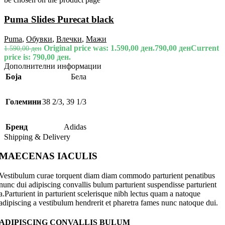
Puma Slides Purecat black
Puma
,
Обувки
,
Влечки
,
Мажи
Original price was: 1.590,00 ден.
790,00
ден
Current
1.590,00
ден
price is: 790,00 ден.
Дополнителни информации
Боја
Бела
Големини
38 2/3
,
39 1/3
Бренд
Adidas
Shipping & Delivery
MAECENAS IACULIS
Vestibulum curae torquent diam diam commodo parturient penatibus
nunc dui adipiscing convallis bulum parturient suspendisse parturient
a.Parturient in parturient scelerisque nibh lectus quam a natoque
adipiscing a vestibulum hendrerit et pharetra fames nunc natoque dui.
ADIPISCING CONVALLIS BULUM