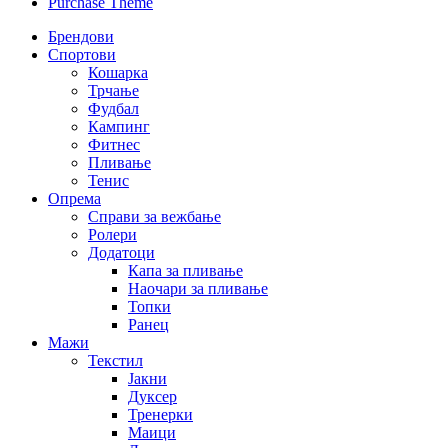
Purchase Theme
Брендови
Спортови
Кошарка
Трчање
Фудбал
Кампинг
Фитнес
Пливање
Тенис
Опрема
Справи за вежбање
Ролери
Додатоци
Капа за пливање
Наочари за пливање
Топки
Ранец
Мажи
Текстил
Јакни
Дуксер
Тренерки
Маици