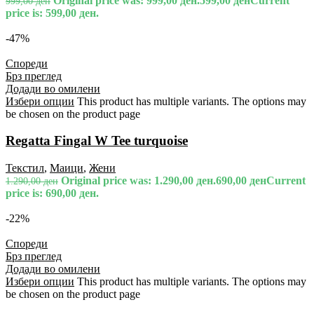
Original price was: 999,00 ден.
599,00
ден
Current
999,00
ден
price is: 599,00 ден.
-47%
Спореди
Брз преглед
Додади во омилени
Избери опции
This product has multiple variants. The options may
be chosen on the product page
Regatta Fingal W Tee turquoise
Текстил
,
Маици
,
Жени
Original price was: 1.290,00 ден.
690,00
ден
Current
1.290,00
ден
price is: 690,00 ден.
-22%
Спореди
Брз преглед
Додади во омилени
Избери опции
This product has multiple variants. The options may
be chosen on the product page