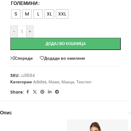
ГОЛЕМИНИ
S
M
L
XL
XXL
-
+
ДОДАЈ ВО КОШНИЦА
Спореди
Додади во омилени
SKU:
JJ3694
Категории
Adidas
,
Мажи
,
Маици
,
Текстил
Share:
Опис