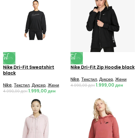
-51%
-51%
Nike Dri-Fit Sweatshirt
Nike Dri-Fit Zip Hoodie black
black
Nike
,
Текстил
,
Дуксер
,
Жени
Nike
,
Текстил
,
Дуксер
,
Жени
1.999,00
ден
4.090,00
ден
1.999,00
ден
4.090,00
ден