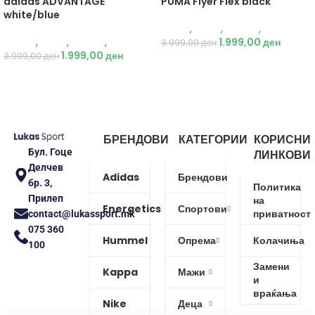
adidas ADVANTAGE
PUMA Flyer Flex black
white/blue
Puma
,
Мажи
,
Обувки
,
Патики
Adidas
,
Мажи
,
Обувки
,
Патики
1.999,00
ден
3.999,00
ден
1.999,00
ден
3.999,00
ден
БРЕНДОВИ
КАТЕГОРИИ
КОРИСНИ
Бул. Гоце
ЛИНКОВИ
Делчев
Adidas
Брендови
бр. 3,
Политика
Прилеп
на
Energetics
Спортови
приватност
contact@lukassport.mk
075 360
Hummel
Опрема
Колачиња
100
Замени
Kappa
Мажи
и
враќања
Nike
Деца