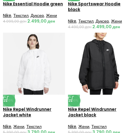
Nike Essential Hoodie green
Nike Sportswear Hoodie
black
Nike
,
Текстил
,
Дуксер
,
Жени
2.499,00
ден
Nike
,
Текстил
,
Дуксер
,
Жени
4.099,00
ден
2.499,00
ден
4.490,00
ден
-30%
-30%
Nike Repel Windrunner
Nike Repel Windrunner
Jacket white
Jacket black
Nike
,
Жени
,
Текстил
Nike
,
Жени
,
Текстил
3.790,00
ден
3.790,00
ден
5.390,00
ден
5.390,00
ден