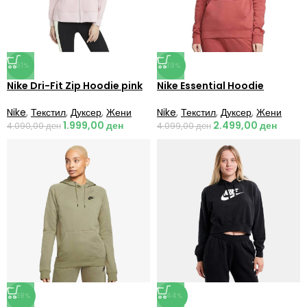
-51%
-39%
Nike Dri-Fit Zip Hoodie pink
Nike Essential Hoodie
Nike
,
Текстил
,
Дуксер
,
Жени
Nike
,
Текстил
,
Дуксер
,
Жени
1.999,00
ден
2.499,00
ден
4.090,00
ден
4.099,00
ден
-39%
-44%