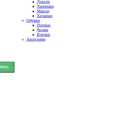
Дуксер
Тренерки
Маици
Хеланки
Обувки
Патики
Чизми
Влечки
Аксесоари
НИЦА