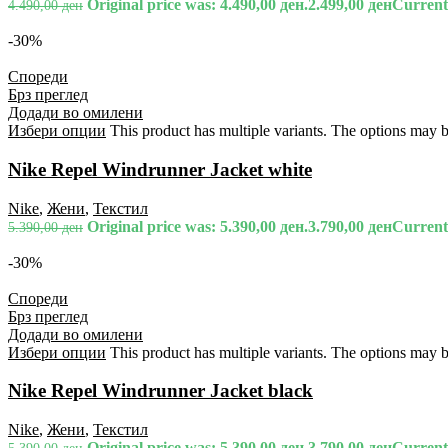
Original price was: 4.490,00 ден.
2.499,00
ден
Current 
4.490,00
ден
-30%
Спореди
Брз преглед
Додади во омилени
Избери опции
This product has multiple variants. The options may 
Nike Repel Windrunner Jacket white
Nike
,
Жени
,
Текстил
Original price was: 5.390,00 ден.
3.790,00
ден
Current 
5.390,00
ден
-30%
Спореди
Брз преглед
Додади во омилени
Избери опции
This product has multiple variants. The options may 
Nike Repel Windrunner Jacket black
Nike
,
Жени
,
Текстил
Original price was: 5.390,00 ден.
3.790,00
ден
Current 