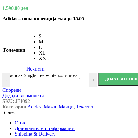
1.590,00
ден
Adidas – нова колекција маици 15.05
S
M
L
Големини
XL
XXL
Исчисти
adidas Single Tee white количина
ДОДАЈ ВО КОШ
-
+
Спореди
Додади во омилени
SKU:
JF1092
Категории
Adidas
,
Мажи
,
Маици
,
Текстил
Share:
Опис
Дополнителни информации
Shipping & Delivery