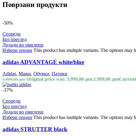
Поврзани продукти
-50%
Спореди
Брз преглед
Додади во омилени
Избери опции
This product has multiple variants. The options may 
adidas ADVANTAGE white/blue
Adidas
,
Мажи
,
Обувки
,
Патики
Original price was: 3.999,00 ден.
1.999,00
ден
Current 
3.999,00
ден
-37%
Спореди
Брз преглед
Додади во омилени
Избери опции
This product has multiple variants. The options may 
adidas STRUTTER black