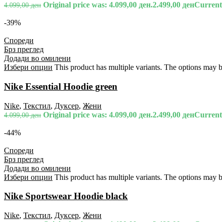
Original price was: 4.099,00 ден.
2.499,00
ден
Current 
4.099,00
ден
-39%
Спореди
Брз преглед
Додади во омилени
Избери опции
This product has multiple variants. The options may 
Nike Essential Hoodie green
Nike
,
Текстил
,
Дуксер
,
Жени
Original price was: 4.099,00 ден.
2.499,00
ден
Current 
4.099,00
ден
-44%
Спореди
Брз преглед
Додади во омилени
Избери опции
This product has multiple variants. The options may 
Nike Sportswear Hoodie black
Nike
,
Текстил
,
Дуксер
,
Жени