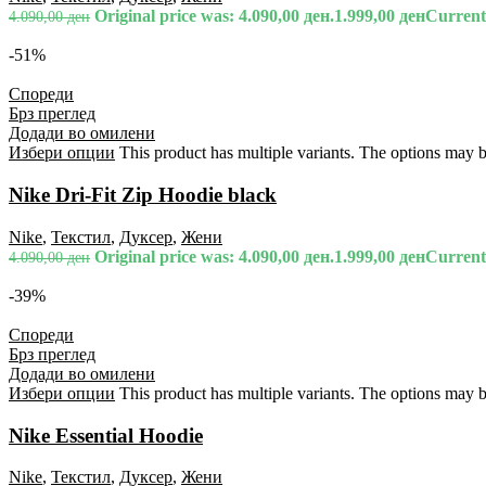
Original price was: 4.090,00 ден.
1.999,00
ден
Current 
4.090,00
ден
-51%
Спореди
Брз преглед
Додади во омилени
Избери опции
This product has multiple variants. The options may 
Nike Dri-Fit Zip Hoodie black
Nike
,
Текстил
,
Дуксер
,
Жени
Original price was: 4.090,00 ден.
1.999,00
ден
Current 
4.090,00
ден
-39%
Спореди
Брз преглед
Додади во омилени
Избери опции
This product has multiple variants. The options may 
Nike Essential Hoodie
Nike
,
Текстил
,
Дуксер
,
Жени