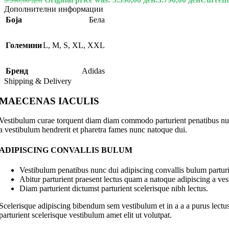
5.390,00
ден
Дополнителни информации
Боја
Бела
Големини
L
,
M
,
S
,
XL
,
XXL
Бренд
Adidas
Shipping & Delivery
MAECENAS IACULIS
Vestibulum curae torquent diam diam commodo parturient penatibus nunc 
a vestibulum hendrerit et pharetra fames nunc natoque dui.
ADIPISCING CONVALLIS BULUM
Vestibulum penatibus nunc dui adipiscing convallis bulum parturi
Abitur parturient praesent lectus quam a natoque adipiscing a ve
Diam parturient dictumst parturient scelerisque nibh lectus.
Scelerisque adipiscing bibendum sem vestibulum et in a a a purus lectus
parturient scelerisque vestibulum amet elit ut volutpat.