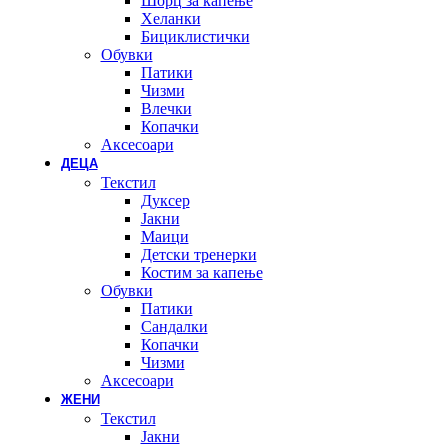
Шорц за капење
Хеланки
Бициклистички
Обувки
Патики
Чизми
Влечки
Копачки
Аксесоари
ДЕЦА
Текстил
Дуксер
Јакни
Маици
Детски тренерки
Костим за капење
Обувки
Патики
Сандалки
Копачки
Чизми
Аксесоари
ЖЕНИ
Текстил
Јакни