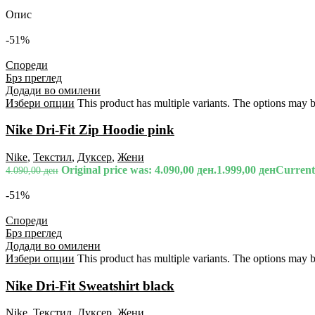
Опис
-51%
Спореди
Брз преглед
Додади во омилени
Избери опции
This product has multiple variants. The options may 
Nike Dri-Fit Zip Hoodie pink
Nike
,
Текстил
,
Дуксер
,
Жени
Original price was: 4.090,00 ден.
1.999,00
ден
Current 
4.090,00
ден
-51%
Спореди
Брз преглед
Додади во омилени
Избери опции
This product has multiple variants. The options may 
Nike Dri-Fit Sweatshirt black
Nike
,
Текстил
,
Дуксер
,
Жени