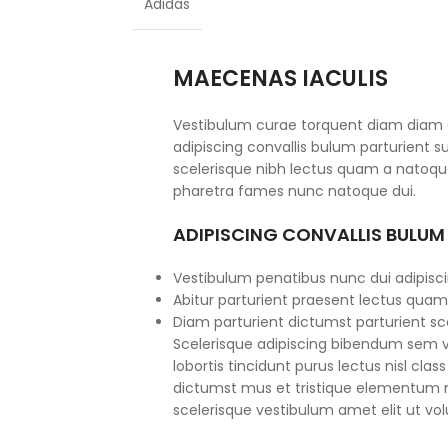
Adidas
MAECENAS IACULIS
Vestibulum curae torquent diam diam
adipiscing convallis bulum parturient su
scelerisque nibh lectus quam a natoque
pharetra fames nunc natoque dui.
ADIPISCING CONVALLIS BULUM
Vestibulum penatibus nunc dui adipisci
Abitur parturient praesent lectus quam
Diam parturient dictumst parturient sce
Scelerisque adipiscing bibendum sem ve
lobortis tincidunt purus lectus nisl cl
dictumst mus et tristique elementum 
scelerisque vestibulum amet elit ut vol