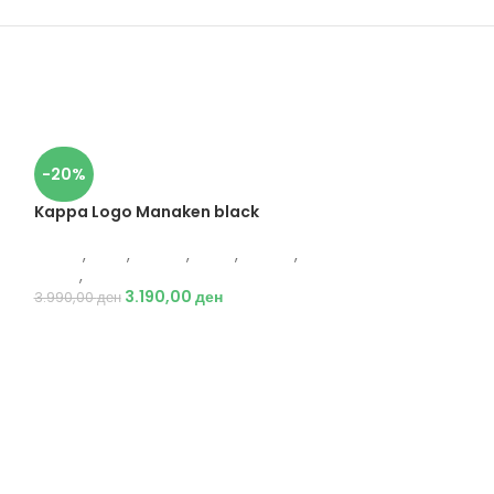
-20%
Kappa Logo Manaken black
Kappa
,
Деца
,
Обувки
,
Жени
,
Обувки
,
Чизми
,
Чизми
3.190,00
ден
3.990,00
ден
-37%