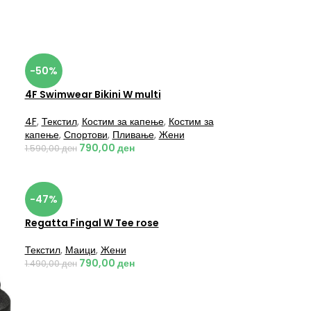
-50%
4F Swimwear Bikini W multi
4F
,
Текстил
,
Костим за капење
,
Костим за
капење
,
Спортови
,
Пливање
,
Жени
790,00
ден
1.590,00
ден
-47%
Regatta Fingal W Tee rose
Текстил
,
Маици
,
Жени
790,00
ден
1.490,00
ден