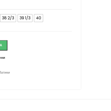
38 2/3
39 1/3
40
А
ени
Патики