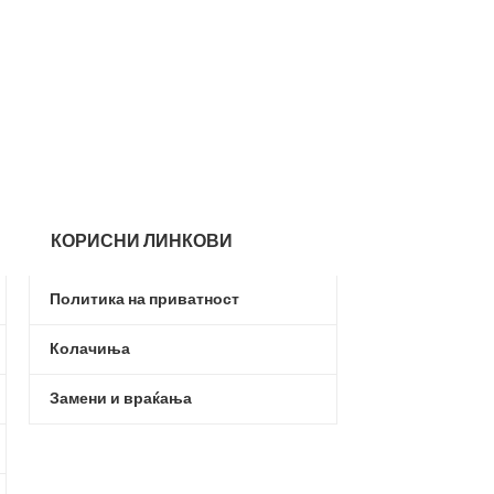
EASTBOUND Long
Eastbound
,
Текс
3.9
6.290,00
ден
КОРИСНИ ЛИНКОВИ
Политика на приватност
Колачиња
Замени и враќања