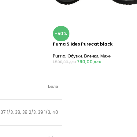
-50%
Puma Slides Purecat black
Puma
,
Обувки
,
Влечки
,
Мажи
790,00
ден
1.590,00
ден
Бела
,
37 1/3
,
38
,
38 2/3
,
39 1/3
,
40