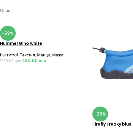
Опис
-59%
Hummel Gino white
Hummel
,
Текстил
,
Маици
,
Мажи
490,00
ден
1.190,00
ден
-25%
Firefly Freaky blue