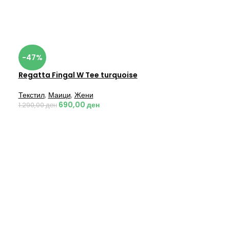
-47%
Regatta Fingal W Tee turquoise
Текстил
,
Маици
,
Жени
690,00
ден
1.290,00
ден