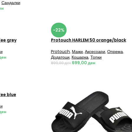
,
Сандалки
ен
-22%
Tee grey
Protouch HARLEM 50 orange/black
и
Protouch
,
Мажи
,
Аксесоари
,
Опрема
,
ден
Додатоци
,
Кошарка
,
Топки
699,00
ден
899,00
ден
Tee blue
и
ден