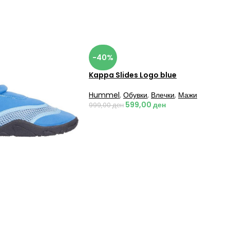
-40%
Kappa Slides Logo blue
Hummel
,
Обувки
,
Влечки
,
Мажи
599,00
ден
999,00
ден