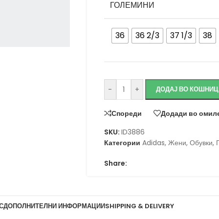
ГОЛЕМИНИ
36
36 2/3
37 1/3
38
-
+
ДОДАЈ ВО КОШНИЦ
Спореди
Додади во омил
SKU:
ID3886
Категории
Adidas
,
Жени
,
Обувки
,
Share:
С
ДОПОЛНИТЕЛНИ ИНФОРМАЦИИ
SHIPPING & DELIVERY