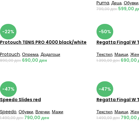
Puma
,
Деца
,
Обувки
599,00
д
799,00
ден
-22%
-50%
Protouch TENIS PRO 4000 black/white
Regatta Fingal W 
Protouch
,
Опрема
,
Додатоци
Текстил
,
Маици
,
Жен
690,00
ден
690,00
890,00
ден
1.390,00
ден
-47%
-47%
Speedo Slides red
Regatta Fingal W 
Speedo
,
Обувки
,
Влечки
,
Мажи
Текстил
,
Маици
,
Жен
790,00
ден
790,00
1.490,00
ден
1.490,00
ден