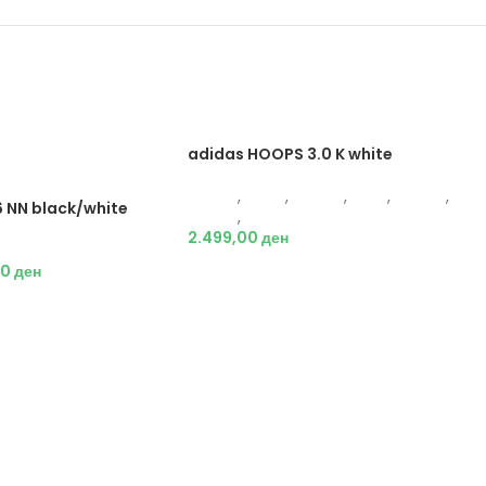
adidas HOOPS 3.0 K white
Adidas
,
Жени
,
Обувки
,
Деца
,
Обувки
,
6 NN black/white
Патики
,
Патики
2.499,00
ден
Патики
00
ден