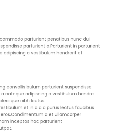
 commodo parturient penatibus nunc dui
spendisse parturient a.Parturient in parturient
 adipiscing a vestibulum hendrerit et
ng convallis bulum parturient suspendisse.
 a natoque adipiscing a vestibulum hendre.
lerisque nibh lectus.
stibulum et in a a a purus lectus faucibus
ass eros.Condimentum a et ullamcorper
nam inceptos hac parturient
utpat.