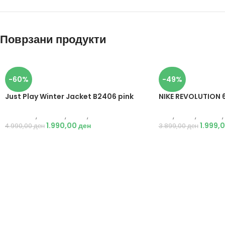
Поврзани продукти
-60%
-49%
Just Play Winter Jacket B2406 pink
NIKE REVOLUTION 
Just Play
,
Текстил
,
Јакни
,
Жени
Nike
,
Жени
,
Обувки
,
1.990,00
ден
1.999,
4.990,00
ден
3.899,00
ден