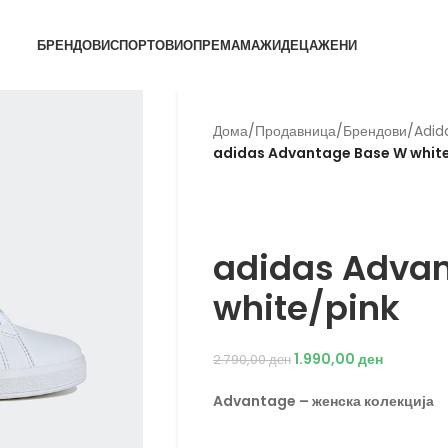
БРЕНДОВИ
СПОРТОВИ
ОПРЕМА
МАЖИ
ДЕЦА
ЖЕНИ
Дома
/
Продавница
/
Брендови
/
Adid
adidas Advantage Base W whit
Back to products
Adidas
adidas Adva
white/pink
1.990,00
ден
2.790,00
ден
Advantage – женска колекција