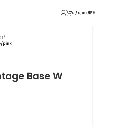
0
/
0,00
ДЕН
as
/
e/pink
ntage Base W