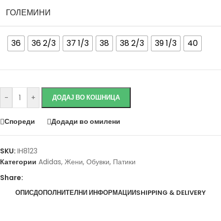
ГОЛЕМИНИ
36
36 2/3
37 1/3
38
38 2/3
39 1/3
40
Исчисти
-
+
ДОДАЈ ВО КОШНИЦА
Спореди
Додади во омилени
SKU:
IH8123
Категории
Adidas
,
Жени
,
Обувки
,
Патики
Share:
ОПИС
ДОПОЛНИТЕЛНИ ИНФОРМАЦИИ
SHIPPING & DELIVERY