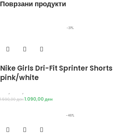
Поврзани продукти
-31%
Избери опции
Nike Girls Dri-Fit Sprinter Shorts
pink/white
Nike
,
Жени
,
Текстил
1.090,00
ден
1.590,00
ден
-46%