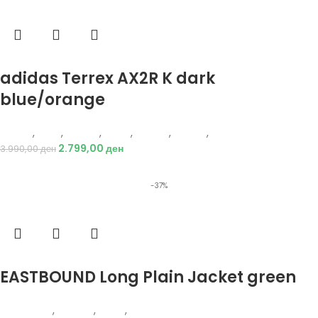
Избери опции
adidas Terrex AX2R K dark
blue/orange
Adidas
,
Деца
,
Обувки
,
Жени
,
Обувки
,
Патики
,
Патики
2.799,00
ден
3.990,00
ден
-37%
Избери опции
EASTBOUND Long Plain Jacket green
Eastbound
,
Текстил
,
Јакни
,
Жени