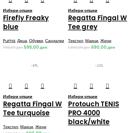
Избери опции
Избери опции
Firefly Freaky
Regatta Fingal W
blue
Tee grey
Puma
,
Деца
,
Обувки
,
Сандалки
Текстил
,
Маици
,
Жени
599,00
ден
690,00
ден
799,00
ден
1.390,00
ден
-47%
-22%
Избери опции
Избери опции
Regatta Fingal W
Protouch TENIS
Tee turquoise
PRO 4000
black/white
Текстил
,
Маици
,
Жени