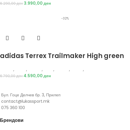
3.990,00
ден
6.290,00
ден
-32%
Избери опции
adidas Terrex Trailmaker High green
Adidas
,
Жени
,
Обувки
,
Деца
,
Обувки
,
Чизми
,
Чизми
4.590,00
ден
6.790,00
ден
Бул. Гоце Делчев бр. 3, Прилеп
contact@lukassport.mk
075 360 100
Брендови