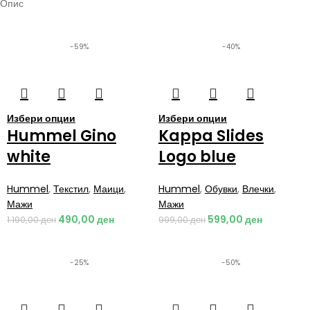
Опис
-59%
-40%
Избери опции
Избери опции
Hummel Gino
Kappa Slides
white
Logo blue
Hummel
,
Текстил
,
Маици
,
Hummel
,
Обувки
,
Влечки
,
Мажи
Мажи
490,00
ден
599,00
ден
1.190,00
ден
999,00
ден
-25%
-50%