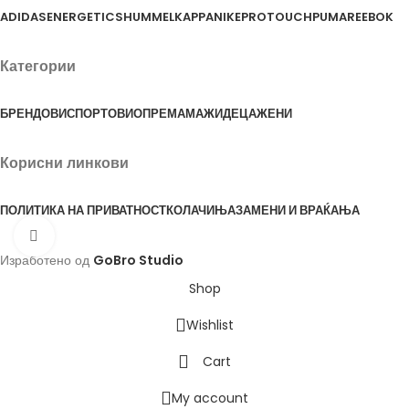
ADIDAS
ENERGETICS
HUMMEL
KAPPA
NIKE
PROTOUCH
PUMA
REEBOK
Категории
БРЕНДОВИ
СПОРТОВИ
ОПРЕМА
МАЖИ
ДЕЦА
ЖЕНИ
Корисни линкови
ПОЛИТИКА НА ПРИВАТНОСТ
КОЛАЧИЊА
ЗАМЕНИ И ВРАЌАЊА
Click to enlarge
Изработено од
GoBro Studio
Shop
Wishlist
Cart
My account