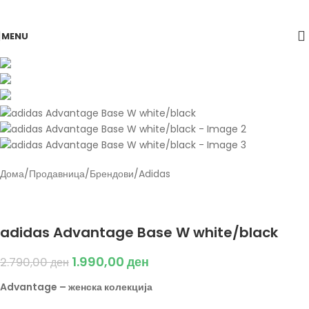
Skip to navigation
Skip to main content
MENU
-29%
Дома
/
Продавница
/
Брендови
/
Adidas
Back to products
Adidas
adidas Advantage Base W white/black
1.990,00
ден
2.790,00
ден
Advantage – женска колекција