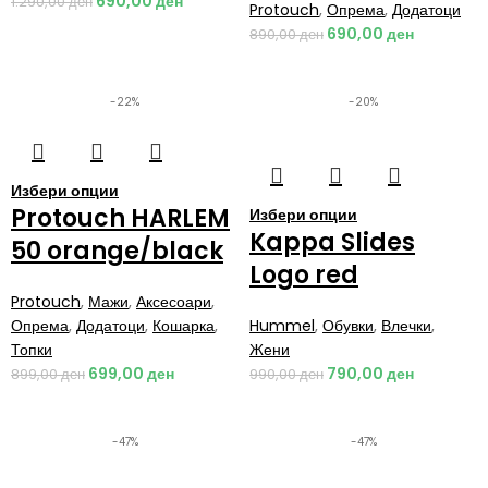
690,00
ден
1.290,00
ден
Protouch
,
Опрема
,
Додатоци
690,00
ден
890,00
ден
-22%
-20%
Избери опции
Protouch HARLEM
Избери опции
Kappa Slides
50 orange/black
Logo red
Protouch
,
Мажи
,
Аксесоари
,
Опрема
,
Додатоци
,
Кошарка
,
Hummel
,
Обувки
,
Влечки
,
Топки
Жени
699,00
ден
790,00
ден
899,00
ден
990,00
ден
-47%
-47%