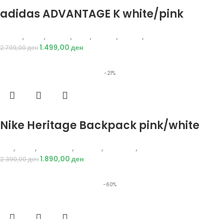
Избери опции
adidas ADVANTAGE K white/pink
Adidas
,
Жени
,
Обувки
,
Деца
,
Обувки
,
Патики
,
Патики
1.499,00
ден
2.799,00
ден
-21%
Избери опции
Nike Heritage Backpack pink/white
Nike
,
Жени
,
Аксесоари
,
Опрема
,
Додатоци
,
Ранец
1.890,00
ден
2.390,00
ден
-60%