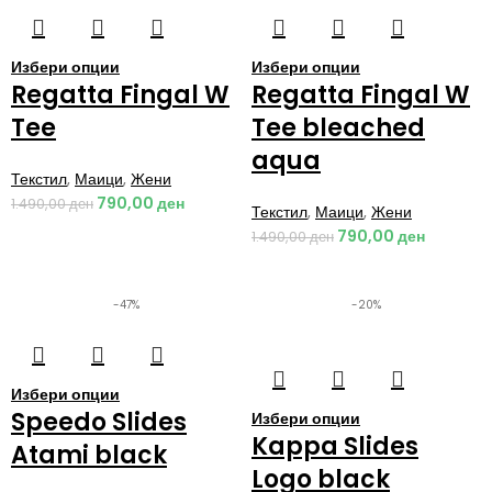
Избери опции
Избери опции
Regatta Fingal W
Regatta Fingal W
Tee
Tee bleached
aqua
Текстил
,
Маици
,
Жени
790,00
ден
1.490,00
ден
Текстил
,
Маици
,
Жени
790,00
ден
1.490,00
ден
-47%
-20%
Избери опции
Speedo Slides
Избери опции
Kappa Slides
Atami black
Logo black