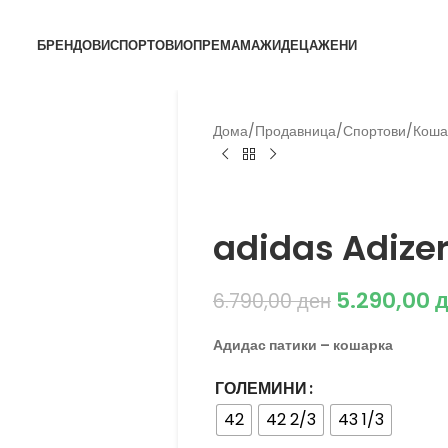
БРЕНДОВИ
СПОРТОВИ
ОПРЕМА
МАЖИ
ДЕЦА
ЖЕНИ
Дома
/
Продавница
/
Спортови
/
Коша
Adidas
adidas Adize
5.290,00
д
6.790,00
ден
Адидас патики – кошарка
ГОЛЕМИНИ
42
42 2/3
43 1/3