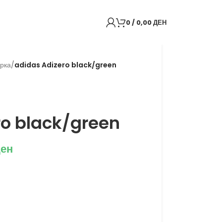
0
/
0,00
ДЕН
рка
/
adidas Adizero black/green
ro black/green
ен