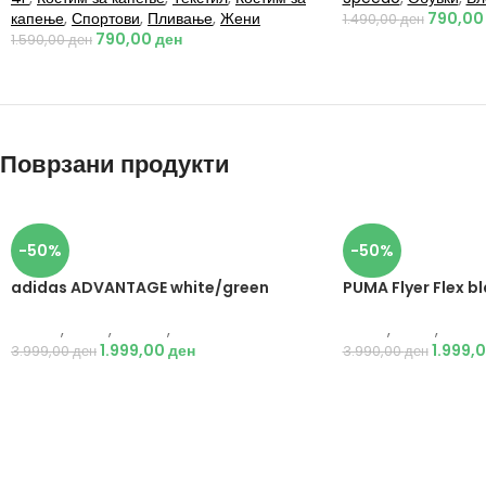
капење
,
Спортови
,
Пливање
,
Жени
790,0
1.490,00
ден
790,00
ден
1.590,00
ден
Поврзани продукти
-50%
-50%
adidas ADVANTAGE white/green
PUMA Flyer Flex b
Adidas
,
Мажи
,
Обувки
,
Патики
Puma
,
Мажи
,
Обувк
1.999,00
ден
1.999,
3.999,00
ден
3.990,00
ден