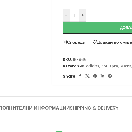
-
+
ДОДА
Спореди
Додади во омил
SKU:
IE7866
Категории
Adidas
,
Кошарка
,
Мажи
,
Share:
ПОЛНИТЕЛНИ ИНФОРМАЦИИ
SHIPPING & DELIVERY