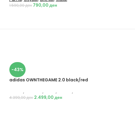
790,00
ден
1.590,00
ден
-43%
adidas OWNTHEGAME 2.0 black/red
Adidas
,
Кошарка
,
Мажи
,
Обувки
,
Патики
2.499,00
ден
4.399,00
ден