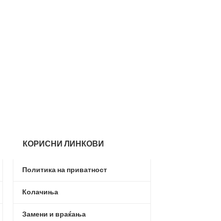
-21%
Nike Dry Men’s 
Fleece Pants b
Nike
,
Текстил
,
До
3.29
4.190,00
ден
КОРИСНИ ЛИНКОВИ
Политика на приватност
Колачиња
Замени и враќања