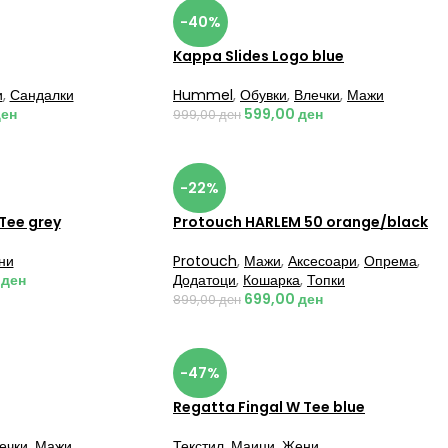
-40%
Kappa Slides Logo blue
и
,
Сандалки
Hummel
,
Обувки
,
Влечки
,
Мажи
ен
599,00
ден
999,00
ден
-22%
Tee grey
Protouch HARLEM 50 orange/black
ни
Protouch
,
Мажи
,
Аксесоари
,
Опрема
,
0
ден
Додатоци
,
Кошарка
,
Топки
699,00
ден
899,00
ден
-47%
Regatta Fingal W Tee blue
ечки
,
Мажи
Текстил
,
Маици
,
Жени