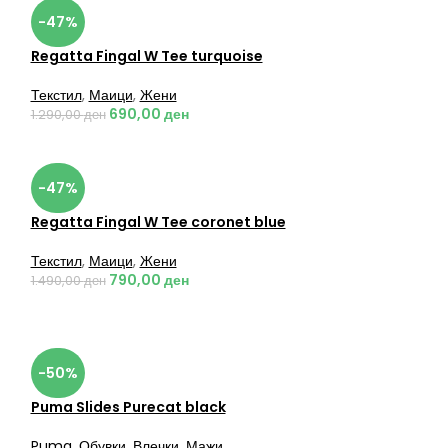
-47%
Regatta Fingal W Tee turquoise
Текстил
,
Маици
,
Жени
690,00
ден
1.290,00
ден
-47%
Regatta Fingal W Tee coronet blue
Текстил
,
Маици
,
Жени
790,00
ден
1.490,00
ден
-50%
Puma Slides Purecat black
Puma
,
Обувки
,
Влечки
,
Мажи