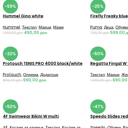
-59%
-25%
Hummel Gino white
Firefly Freaky blue
Hummel
,
Текстил
,
Маици
,
Мажи
Puma
,
Деца
,
Обувк
490,00
ден
599,00
д
1.190,00
ден
799,00
ден
-22%
-50%
Protouch TENIS PRO 4000 black/white
Regatta Fingal W 
Protouch
,
Опрема
,
Додатоци
Текстил
,
Маици
,
Же
690,00
ден
690,0
890,00
ден
1.390,00
ден
-50%
-47%
4F Swimwear Bikini W multi
Speedo Slides red
4F
,
Костим за капење
,
Текстил
,
Костим за
Speedo
,
Обувки
,
Вл