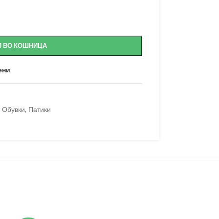
Ј ВО КОШНИЦА
ени
Обувки
,
Патики