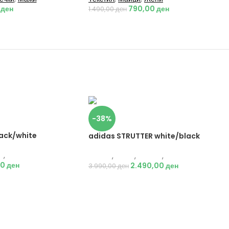
0
ден
790,00
ден
1.490,00
ден
-38%
lack/white
adidas STRUTTER white/black
и
,
Патики
Adidas
,
Мажи
,
Обувки
,
Патики
00
ден
2.490,00
ден
3.990,00
ден