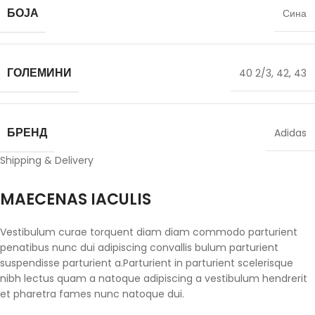
БОЈА
Сина
ГОЛЕМИНИ
40 2/3
,
42
,
43
БРЕНД
Adidas
Shipping & Delivery
MAECENAS IACULIS
Vestibulum curae torquent diam diam commodo parturient
penatibus nunc dui adipiscing convallis bulum parturient
suspendisse parturient a.Parturient in parturient scelerisque
nibh lectus quam a natoque adipiscing a vestibulum hendrerit
et pharetra fames nunc natoque dui.