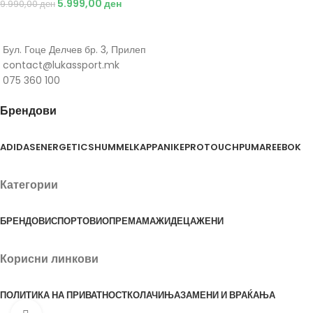
5.999,00
ден
9.990,00
ден
Бул. Гоце Делчев бр. 3, Прилеп
contact@lukassport.mk
075 360 100
Брендови
ADIDAS
ENERGETICS
HUMMEL
KAPPA
NIKE
PROTOUCH
PUMA
REEBOK
Категории
БРЕНДОВИ
СПОРТОВИ
ОПРЕМА
МАЖИ
ДЕЦА
ЖЕНИ
Корисни линкови
ПОЛИТИКА НА ПРИВАТНОСТ
КОЛАЧИЊА
ЗАМЕНИ И ВРАЌАЊА