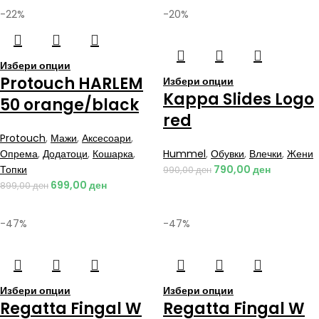
-22%
-20%
Избери опции
Protouch HARLEM
Избери опции
Kappa Slides Logo
50 orange/black
red
Protouch
,
Мажи
,
Аксесоари
,
Опрема
,
Додатоци
,
Кошарка
,
Hummel
,
Обувки
,
Влечки
,
Жени
Топки
790,00
ден
990,00
ден
699,00
ден
899,00
ден
-47%
-47%
Избери опции
Избери опции
Regatta Fingal W
Regatta Fingal W