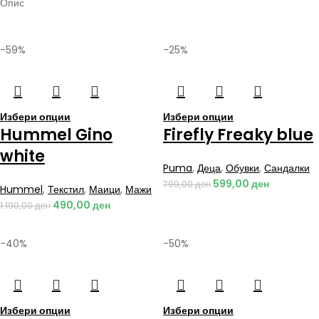
Опис
-59%
-25%
Избери опции
Избери опции
Hummel Gino
Firefly Freaky blue
white
Puma
,
Деца
,
Обувки
,
Сандалки
599,00
ден
799,00
ден
Hummel
,
Текстил
,
Маици
,
Мажи
490,00
ден
1.190,00
ден
-40%
-50%
Избери опции
Избери опции