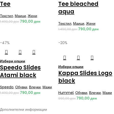
Tee
Tee bleached
aqua
Текстил
,
Маици
,
Жени
790,00
ден
1.490,00
ден
Текстил
,
Маици
,
Жени
790,00
ден
1.490,00
ден
-47%
-20%
Избери опции
Speedo Slides
Избери опции
Kappa Slides Logo
Atami black
black
Speedo
,
Обувки
,
Влечки
,
Мажи
790,00
ден
Hummel
,
Обувки
,
Влечки
,
Мажи
1.490,00
ден
790,00
ден
990,00
ден
Дополнителни информации