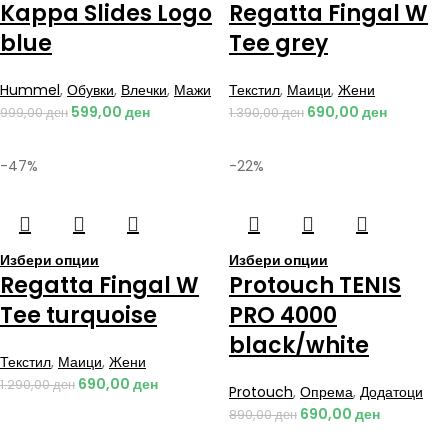
Kappa Slides Logo
Regatta Fingal W
blue
Tee grey
Hummel
,
Обувки
,
Влечки
,
Мажи
Текстил
,
Маици
,
Жени
599,00
ден
690,00
ден
999,00
ден
1.390,00
ден
-47%
-22%
Избери опции
Избери опции
Regatta Fingal W
Protouch TENIS
Tee turquoise
PRO 4000
black/white
Текстил
,
Маици
,
Жени
690,00
ден
1.290,00
ден
Protouch
,
Опрема
,
Додатоци
690,00
ден
890,00
ден