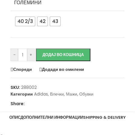
ГОЛЕМИНИ
40 2/3
42
43
Исчисти
-
+
ДОДАЈ ВО КОШНИЦА
Спореди
Додади во омилени
SKU:
288002
Категории
Adidas
,
Влечки
,
Мажи
,
Обувки
Share:
ОПИС
ДОПОЛНИТЕЛНИ ИНФОРМАЦИИ
SHIPPING & DELIVERY