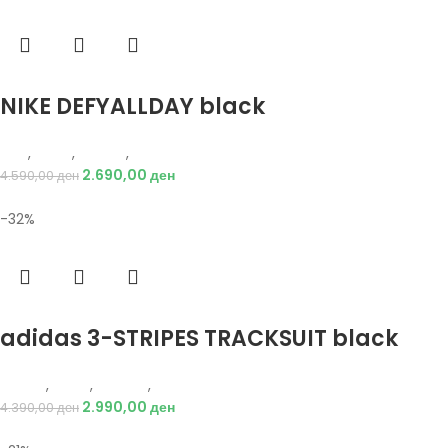
Избери опции
NIKE DEFYALLDAY black
Nike
,
Мажи
,
Обувки
,
Патики
2.690,00
ден
4.590,00
ден
-32%
Избери опции
adidas 3-STRIPES TRACKSUIT black
Adidas
,
Мажи
,
Текстил
,
Тренерки
2.990,00
ден
4.390,00
ден