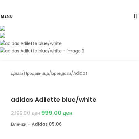
Skip to navigation
Skip to main content
-55%
MENU
Дома
/
Продавница
/
Брендови
/
Adidas
Back to products
Adidas
adidas Adilette blue/white
999,00
ден
2.199,00
ден
Влечки – Adidas 05.06