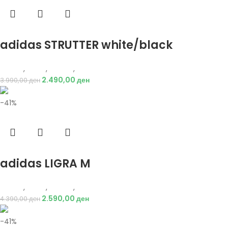
Избери опции
adidas STRUTTER white/black
Adidas
,
Мажи
,
Обувки
,
Патики
2.490,00
ден
3.990,00
ден
-41%
Избери опции
adidas LIGRA M
Adidas
,
Мажи
,
Обувки
,
Патики
2.590,00
ден
4.390,00
ден
-41%