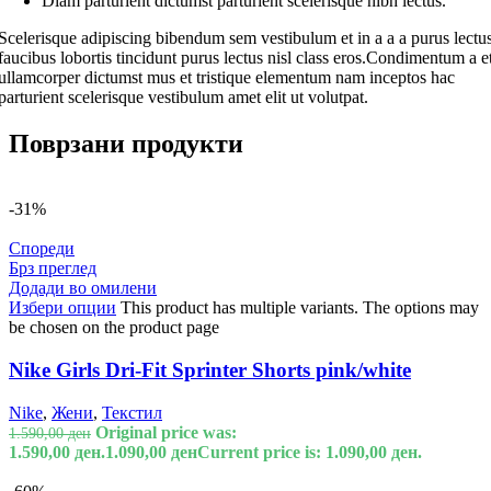
Diam parturient dictumst parturient scelerisque nibh lectus.
Scelerisque adipiscing bibendum sem vestibulum et in a a a purus lectu
faucibus lobortis tincidunt purus lectus nisl class eros.Condimentum a e
ullamcorper dictumst mus et tristique elementum nam inceptos hac
parturient scelerisque vestibulum amet elit ut volutpat.
Поврзани продукти
-31%
Спореди
Брз преглед
Додади во омилени
Избери опции
This product has multiple variants. The options may
be chosen on the product page
Nike Girls Dri-Fit Sprinter Shorts pink/white
Nike
,
Жени
,
Текстил
Original price was:
1.590,00
ден
1.590,00 ден.
1.090,00
ден
Current price is: 1.090,00 ден.