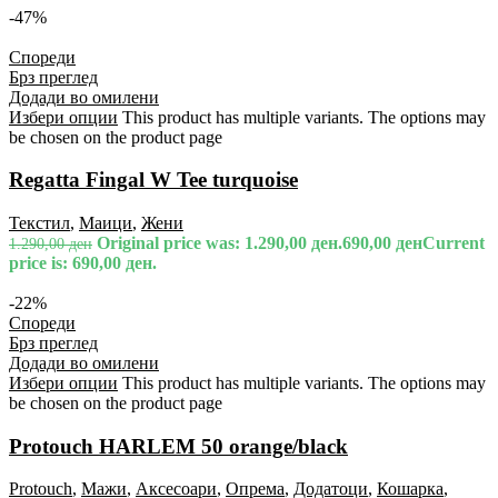
-47%
Спореди
Брз преглед
Додади во омилени
Избери опции
This product has multiple variants. The options may
be chosen on the product page
Regatta Fingal W Tee turquoise
Текстил
,
Маици
,
Жени
Original price was: 1.290,00 ден.
690,00
ден
Current
1.290,00
ден
price is: 690,00 ден.
-22%
Спореди
Брз преглед
Додади во омилени
Избери опции
This product has multiple variants. The options may
be chosen on the product page
Protouch HARLEM 50 orange/black
Protouch
,
Мажи
,
Аксесоари
,
Опрема
,
Додатоци
,
Кошарка
,