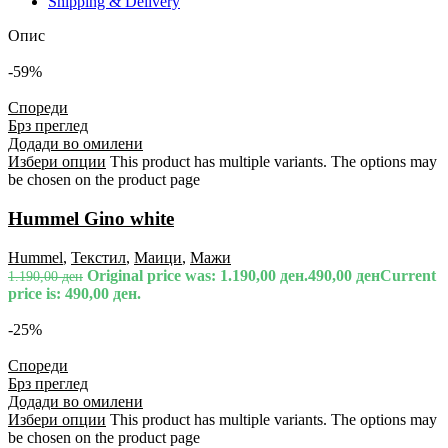
Shipping & Delivery
Опис
-59%
Спореди
Брз преглед
Додади во омилени
Избери опции
This product has multiple variants. The options may
be chosen on the product page
Hummel Gino white
Hummel
,
Текстил
,
Маици
,
Мажи
Original price was: 1.190,00 ден.
490,00
ден
Current
1.190,00
ден
price is: 490,00 ден.
-25%
Спореди
Брз преглед
Додади во омилени
Избери опции
This product has multiple variants. The options may
be chosen on the product page