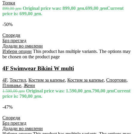
Топки
Original price was: 899,00 ден.
699,00
ден
Current
899,00
ден
price is: 699,00 ден.
-50%
Спореди
Брз преглед
Додади во омилени
Избери опции
This product has multiple variants. The options may
be chosen on the product page
4F Swimwear Bikini W multi
4F
,
Текстил
,
Костим за капење
,
Костим за капење
,
Спортови
,
Пливање
,
Жени
Original price was: 1.590,00 ден.
790,00
ден
Current
1.590,00
ден
price is: 790,00 ден.
-47%
Спореди
Брз преглед
Додади во омилени
Избери опции
This product has multiple variants. The options may