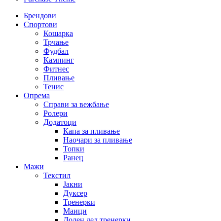
Брендови
Спортови
Кошарка
Трчање
Фудбал
Кампинг
Фитнес
Пливање
Тенис
Опрема
Справи за вежбање
Ролери
Додатоци
Капа за пливање
Наочари за пливање
Топки
Ранец
Мажи
Текстил
Јакни
Дуксер
Тренерки
Маици
Долен дел тренерки