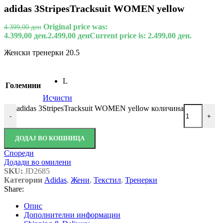
adidas 3StripesTracksuit WOMEN yellow
Original price was:
4.399,00
ден
4.399,00 ден.
2.499,00
ден
Current price is: 2.499,00 ден.
Женски тренерки 20.5
L
Големини
Исчисти
adidas 3StripesTracksuit WOMEN yellow количина
-
+
ДОДАЈ ВО КОШНИЦА
Спореди
Додади во омилени
SKU:
JD2685
Категории
Adidas
,
Жени
,
Текстил
,
Тренерки
Share:
Опис
Дополнителни информации