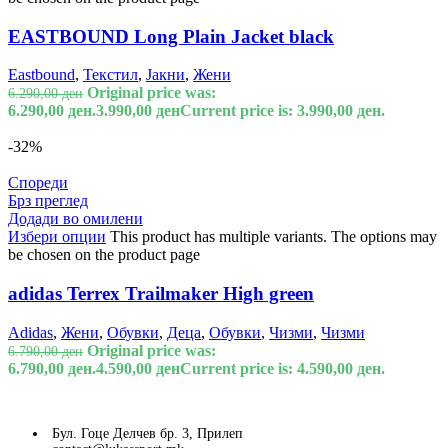
EASTBOUND Long Plain Jacket black
Eastbound
,
Текстил
,
Јакни
,
Жени
Original price was:
6.290,00
ден
6.290,00 ден.
3.990,00
ден
Current price is: 3.990,00 ден.
-32%
Спореди
Брз преглед
Додади во омилени
Избери опции
This product has multiple variants. The options may
be chosen on the product page
adidas Terrex Trailmaker High green
Adidas
,
Жени
,
Обувки
,
Деца
,
Обувки
,
Чизми
,
Чизми
Original price was:
6.790,00
ден
6.790,00 ден.
4.590,00
ден
Current price is: 4.590,00 ден.
Бул. Гоце Делчев бр. 3, Прилеп