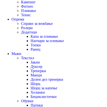
Кампинг
Фитнес
Пливање
Тенис
Опрема
Справи за вежбање
Ролери
Додатоци
Капа за пливање
Наочари за пливање
Топки
Ранец
Мажи
Текстил
Јакни
Дуксер
Тренерки
Маици
Долен дел тренерки
Шорц
Шорц за капење
Хеланки
Бициклистички
Обувки
Патики