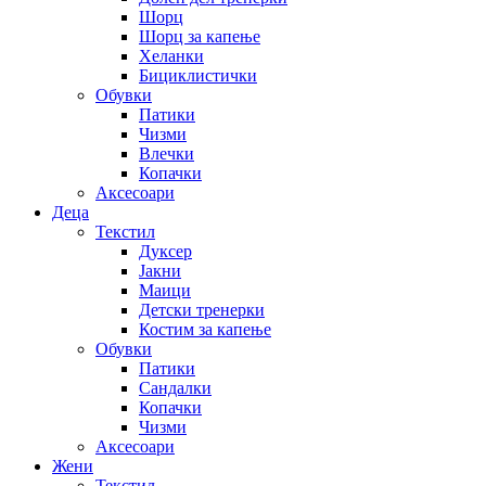
Шорц
Шорц за капење
Хеланки
Бициклистички
Обувки
Патики
Чизми
Влечки
Копачки
Аксесоари
Деца
Текстил
Дуксер
Јакни
Маици
Детски тренерки
Костим за капење
Обувки
Патики
Сандалки
Копачки
Чизми
Аксесоари
Жени
Текстил