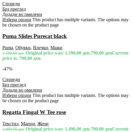
Спореди
Брз преглед
Додади во омилени
Избери опции
This product has multiple variants. The options may
be chosen on the product page
Puma Slides Purecat black
Puma
,
Обувки
,
Влечки
,
Мажи
Original price was: 1.590,00 ден.
790,00
ден
Current
1.590,00
ден
price is: 790,00 ден.
-47%
Спореди
Брз преглед
Додади во омилени
Избери опции
This product has multiple variants. The options may
be chosen on the product page
Regatta Fingal W Tee rose
Текстил
,
Маици
,
Жени
Original price was: 1.490,00 ден.
790,00
ден
Current
1.490,00
ден