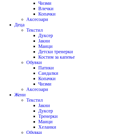
Чизми
Влечки
Копачки
Аксесоари
Деца
Текстил
Дуксер
Јакни
Маици
Детски тренерки
Костим за капење
Обувки
Патики
Сандалки
Копачки
Чизми
Аксесоари
Жени
Текстил
Јакни
Дуксер
Тренерки
Маици
Хеланки
Обувки