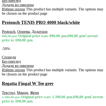
Брз преглед
Додади во омилени
Избери опции
This product has multiple variants. The options may
be chosen on the product page
Protouch TENIS PRO 4000 black/white
Protouch
,
Опрема
,
Додатоци
Original price was: 890,00 ден.
690,00
ден
Current
890,00
ден
price is: 690,00 ден.
-50%
Спореди
Брз преглед
Додади во омилени
Избери опции
This product has multiple variants. The options may
be chosen on the product page
Regatta Fingal W Tee grey
Текстил
,
Маици
,
Жени
Original price was: 1.390,00 ден.
690,00
ден
Current
1.390,00
ден
price is: 690,00 ден.