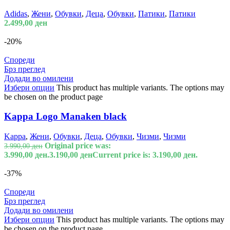
Adidas
,
Жени
,
Обувки
,
Деца
,
Обувки
,
Патики
,
Патики
2.499,00
ден
-20%
Спореди
Брз преглед
Додади во омилени
Избери опции
This product has multiple variants. The options may
be chosen on the product page
Kappa Logo Manaken black
Kappa
,
Жени
,
Обувки
,
Деца
,
Обувки
,
Чизми
,
Чизми
Original price was:
3.990,00
ден
3.990,00 ден.
3.190,00
ден
Current price is: 3.190,00 ден.
-37%
Спореди
Брз преглед
Додади во омилени
Избери опции
This product has multiple variants. The options may
be chosen on the product page