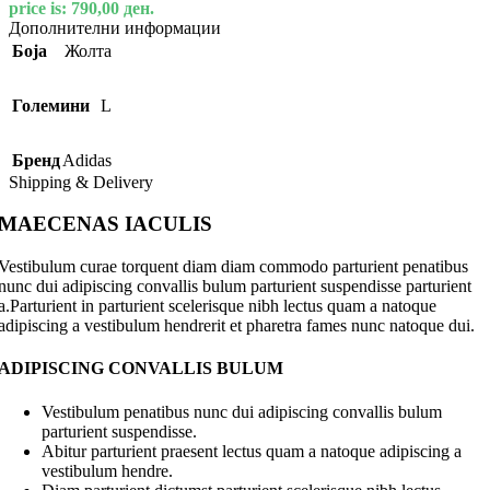
price is: 790,00 ден.
Дополнителни информации
Боја
Жолта
Големини
L
Бренд
Adidas
Shipping & Delivery
MAECENAS IACULIS
Vestibulum curae torquent diam diam commodo parturient penatibus
nunc dui adipiscing convallis bulum parturient suspendisse parturient
a.Parturient in parturient scelerisque nibh lectus quam a natoque
adipiscing a vestibulum hendrerit et pharetra fames nunc natoque dui.
ADIPISCING CONVALLIS BULUM
Vestibulum penatibus nunc dui adipiscing convallis bulum
parturient suspendisse.
Abitur parturient praesent lectus quam a natoque adipiscing a
vestibulum hendre.