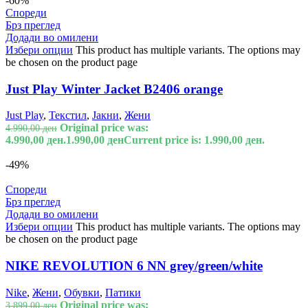
-60%
Спореди
Брз преглед
Додади во омилени
Избери опции
This product has multiple variants. The options may
be chosen on the product page
Just Play Winter Jacket B2406 orange
Just Play
,
Текстил
,
Јакни
,
Жени
Original price was:
4.990,00
ден
4.990,00 ден.
1.990,00
ден
Current price is: 1.990,00 ден.
-49%
Спореди
Брз преглед
Додади во омилени
Избери опции
This product has multiple variants. The options may
be chosen on the product page
NIKE REVOLUTION 6 NN grey/green/white
Nike
,
Жени
,
Обувки
,
Патики
Original price was:
3.899,00
ден