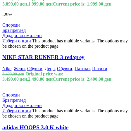
3.899,00 ден.
1.999,00
ден
Current price is: 1.999,00 ден.
-29%
Спореди
Брз преглед
Додади во омилени
Избери опции
This product has multiple variants. The options may
be chosen on the product page
NIKE STAR RUNNER 3 red/grey
Nike
,
Жени
,
Обувки
,
Деца
,
Обувки
,
Патики
,
Патики
Original price was:
3.490,00
ден
3.490,00 ден.
2.490,00
ден
Current price is: 2.490,00 ден.
Спореди
Брз преглед
Додади во омилени
Избери опции
This product has multiple variants. The options may
be chosen on the product page
adidas HOOPS 3.0 K white