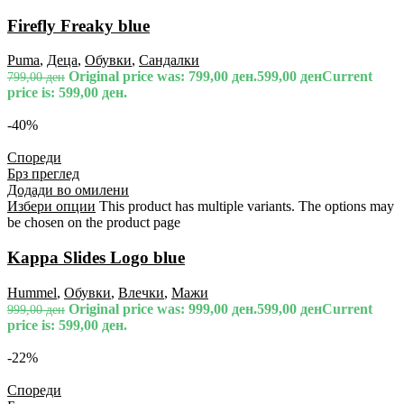
Firefly Freaky blue
Puma
,
Деца
,
Обувки
,
Сандалки
Original price was: 799,00 ден.
599,00
ден
Current
799,00
ден
price is: 599,00 ден.
-40%
Спореди
Брз преглед
Додади во омилени
Избери опции
This product has multiple variants. The options may
be chosen on the product page
Kappa Slides Logo blue
Hummel
,
Обувки
,
Влечки
,
Мажи
Original price was: 999,00 ден.
599,00
ден
Current
999,00
ден
price is: 599,00 ден.
-22%
Спореди