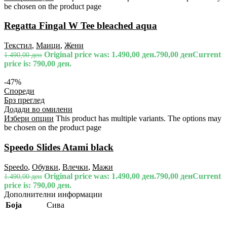
be chosen on the product page
Regatta Fingal W Tee bleached aqua
Текстил
,
Маици
,
Жени
Original price was: 1.490,00 ден.
790,00
ден
Current
1.490,00
ден
price is: 790,00 ден.
-47%
Спореди
Брз преглед
Додади во омилени
Избери опции
This product has multiple variants. The options may
be chosen on the product page
Speedo Slides Atami black
Speedo
,
Обувки
,
Влечки
,
Мажи
Original price was: 1.490,00 ден.
790,00
ден
Current
1.490,00
ден
price is: 790,00 ден.
Дополнителни информации
Боја
Сива