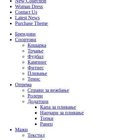
New Collection
Woman Dress
Contact Us
Latest News
Purchase Theme
Брендови
Спортови
Кошарка
Трчање
Фудбал
Кампинг
Фитнес
Пливање
Тенис
Опрема
Справи за вежбање
Ролери
Додатоци
Капа за пливање
Наочари за пливање
Топки
Ранец
Мажи
Текстил