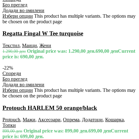
Брз преглед
Додади во омилени
Избери опции
This product has multiple variants. The options may
be chosen on the product page
Regatta Fingal W Tee turquoise
Текстил
,
Маици
,
Жени
Original price was: 1.290,00 ден.
690,00
ден
Current
1.290,00
ден
price is: 690,00 ден.
-22%
Спореди
Брз преглед
Додади во омилени
Избери опции
This product has multiple variants. The options may
be chosen on the product page
Protouch HARLEM 50 orange/black
Protouch
,
Мажи
,
Аксесоари
,
Опрема
,
Додатоци
,
Кошарка
,
Топки
Original price was: 899,00 ден.
699,00
ден
Current
899,00
ден
price is: 699,00 ден.