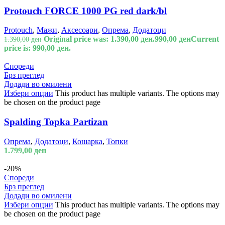
Protouch FORCE 1000 PG red dark/bl
Protouch
,
Мажи
,
Аксесоари
,
Опрема
,
Додатоци
Original price was: 1.390,00 ден.
990,00
ден
Current
1.390,00
ден
price is: 990,00 ден.
Спореди
Брз преглед
Додади во омилени
Избери опции
This product has multiple variants. The options may
be chosen on the product page
Spalding Topka Partizan
Опрема
,
Додатоци
,
Кошарка
,
Топки
1.799,00
ден
-20%
Спореди
Брз преглед
Додади во омилени
Избери опции
This product has multiple variants. The options may
be chosen on the product page