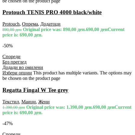
be chosen on the product page
Protouch TENIS PRO 4000 black/white
Protouch
,
Опрема
,
Додатоци
Original price was: 890,00 ден.
690,00
ден
Current
890,00
ден
price is: 690,00 ден.
-50%
Спореди
Брз преглед
Додади во омилени
Избери опции
This product has multiple variants. The options may
be chosen on the product page
Regatta Fingal W Tee grey
Текстил
,
Маици
,
Жени
Original price was: 1.390,00 ден.
690,00
ден
Current
1.390,00
ден
price is: 690,00 ден.
-47%
Спореди