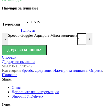
Наочари за пливање
UNIV.
Големини
Исчисти
Speedo Goggles Aquapure Mirror количина
-
+
ДОДАЈ ВО КОШНИЦА
Спореди
Додади во омилени
SKU:
8-11770c742
Категории
Speedo
,
Додатоци
,
Наочари за пливање
,
Опрема
,
Пливање
Share:
Опис
Дополнителни информации
Shipping & Delivery
Опис