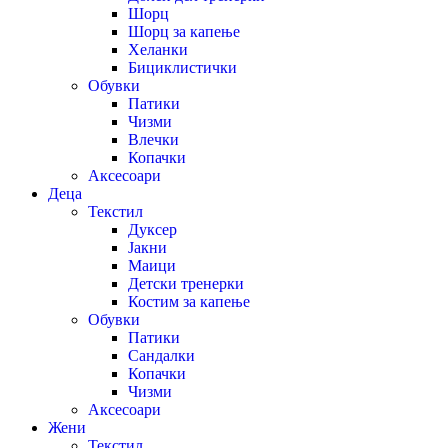
Шорц
Шорц за капење
Хеланки
Бициклистички
Обувки
Патики
Чизми
Влечки
Копачки
Аксесоари
Деца
Текстил
Дуксер
Јакни
Маици
Детски тренерки
Костим за капење
Обувки
Патики
Сандалки
Копачки
Чизми
Аксесоари
Жени
Текстил