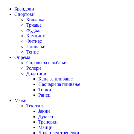
Брендови
Спортови
Кошарка
Трчање
Фудбал
Кампинг
Фитнес
Пливање
Тенис
Опрема
Справи за вежбање
Ролери
Додатоци
Капа за пливање
Наочари за пливање
Топки
Ранец
Мажи
Текстил
Јакни
Дуксер
Тренерки
Маици
Долен дел тренерки