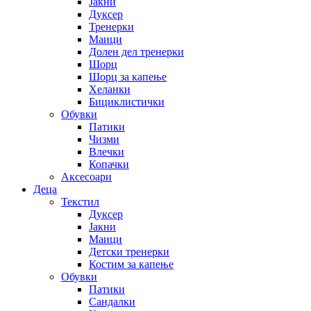
Јакни
Дуксер
Тренерки
Маици
Долен дел тренерки
Шорц
Шорц за капење
Хеланки
Бициклистички
Обувки
Патики
Чизми
Влечки
Копачки
Аксесоари
Деца
Текстил
Дуксер
Јакни
Маици
Детски тренерки
Костим за капење
Обувки
Патики
Сандалки