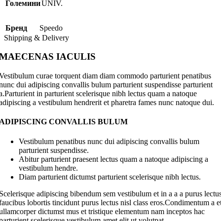
Големини
UNIV.
Бренд
Speedo
Shipping & Delivery
MAECENAS IACULIS
Vestibulum curae torquent diam diam commodo parturient penatibus
nunc dui adipiscing convallis bulum parturient suspendisse parturient
a.Parturient in parturient scelerisque nibh lectus quam a natoque
adipiscing a vestibulum hendrerit et pharetra fames nunc natoque dui.
ADIPISCING CONVALLIS BULUM
Vestibulum penatibus nunc dui adipiscing convallis bulum
parturient suspendisse.
Abitur parturient praesent lectus quam a natoque adipiscing a
vestibulum hendre.
Diam parturient dictumst parturient scelerisque nibh lectus.
Scelerisque adipiscing bibendum sem vestibulum et in a a a purus lectu
faucibus lobortis tincidunt purus lectus nisl class eros.Condimentum a e
ullamcorper dictumst mus et tristique elementum nam inceptos hac
parturient scelerisque vestibulum amet elit ut volutpat.