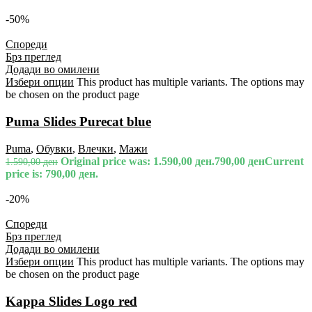
-50%
Спореди
Брз преглед
Додади во омилени
Избери опции
This product has multiple variants. The options may
be chosen on the product page
Puma Slides Purecat blue
Puma
,
Обувки
,
Влечки
,
Мажи
Original price was: 1.590,00 ден.
790,00
ден
Current
1.590,00
ден
price is: 790,00 ден.
-20%
Спореди
Брз преглед
Додади во омилени
Избери опции
This product has multiple variants. The options may
be chosen on the product page
Kappa Slides Logo red