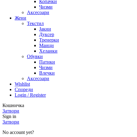
Копачки
Чизми
Аксесоари
Жени
Текстил
Јакни
Дуксер
Тренерки
Маици
Хеланки
Обувки
Патики
Чизми
Влечки
Аксесоари
Wishlist
Спореди
Login / Register
Кошничка
Затвори
Sign in
Затвори
No account yet?