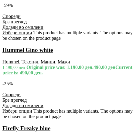
-59%
Спореди
Брз преглед
Додади во омилени
Избери опции
This product has multiple variants. The options may
be chosen on the product page
Hummel Gino white
Hummel
,
Текстил
,
Маици
,
Мажи
Original price was: 1.190,00 ден.
490,00
ден
Current
1.190,00
ден
price is: 490,00 ден.
-25%
Спореди
Брз преглед
Додади во омилени
Избери опции
This product has multiple variants. The options may
be chosen on the product page
Firefly Freaky blue