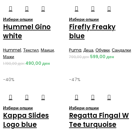
Избери опции
Избери опции
Hummel Gino
Firefly Freaky
white
blue
Hummel
,
Текстил
,
Маици
,
Puma
,
Деца
,
Обувки
,
Сандалки
Мажи
599,00
ден
799,00
ден
490,00
ден
1.190,00
ден
-40%
-47%
Избери опции
Избери опции
Kappa Slides
Regatta Fingal W
Logo blue
Tee turquoise