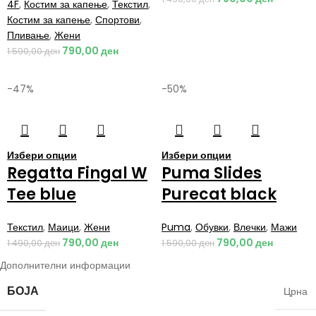
4F
,
Костим за капење
,
Текстил
,
Костим за капење
,
Спортови
,
Пливање
,
Жени
790,00
ден
1.590,00
ден
-47%
-50%
Избери опции
Избери опции
Regatta Fingal W
Puma Slides
Tee blue
Purecat black
Текстил
,
Маици
,
Жени
Puma
,
Обувки
,
Влечки
,
Мажи
790,00
ден
790,00
ден
1.490,00
ден
1.590,00
ден
Дополнителни информации
БОЈА
Црна