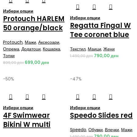
Избери опции
Protouch HARLEM
Избери опции
Regatta Fingal W
50 orange/black
Tee coronet blue
Protouch
,
Мажи
,
Аксесоари
,
Опрема
,
Додатоци
,
Кошарка
,
Текстил
,
Маици
,
Жени
Топки
790,00
ден
1.490,00
ден
699,00
ден
899,00
ден
-50%
-47%
Избери опции
Избери опции
4F Swimwear
Speedo Slides red
Bikini W multi
Speedo
,
Обувки
,
Влечки
,
Мажи
790,00
ден
1.490,00
ден