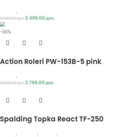
Опрема
,
Ролери
2.499,00
ден
3.990,00
ден
-30%
Избери опции
Action Roleri PW-153B-5 pink
Опрема
,
Ролери
2.799,00
ден
3.999,00
ден
Избери опции
Spalding Topka React TF-250
Опрема
,
Додатоци
,
Кошарка
,
Топки