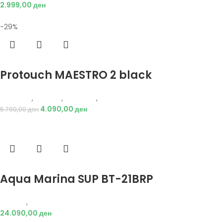
2.999,00
ден
-29%
Избери опции
Protouch MAESTRO 2 black
Protouch
,
Опрема
,
Додатоци
,
Фудбал
4.090,00
ден
5.790,00
ден
Избери опции
Aqua Marina SUP BT-21BRP
Опрема
,
Додатоци
24.090,00
ден