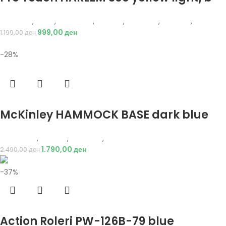
Protouch
,
Мажи
,
Аксесоари
,
Опрема
,
Додатоци
,
Кошарка
,
Топки
999,00
ден
1.199,00
ден
-28%
Избери опции
McKinley HAMMOCK BASE dark blue
Energetics
,
Опрема
,
Додатоци
,
Кампинг
1.790,00
ден
2.490,00
ден
-37%
Избери опции
Action Roleri PW-126B-79 blue