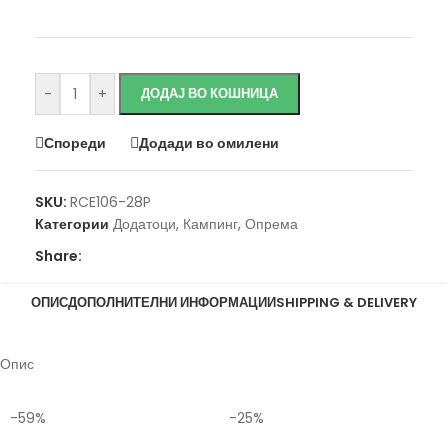
Исчисти
-
+
ДОДАЈ ВО КОШНИЦА
Спореди
Додади во омилени
SKU:
RCE106-28P
Категории
Додатоци
,
Кампинг
,
Опрема
Share:
ОПИС
ДОПОЛНИТЕЛНИ ИНФОРМАЦИИ
SHIPPING & DELIVERY
Опис
-59%
-25%