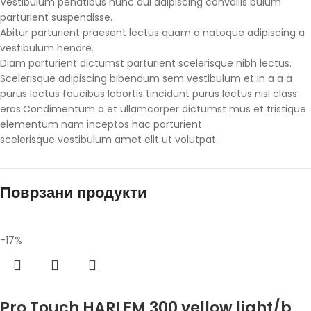
Vestibulum penatibus nunc dui adipiscing convallis bulum
parturient suspendisse.
Abitur parturient praesent lectus quam a natoque adipiscing a
vestibulum hendre.
Diam parturient dictumst parturient scelerisque nibh lectus.
Scelerisque adipiscing bibendum sem vestibulum et in a a a
purus lectus faucibus lobortis tincidunt purus lectus nisl class
eros.Condimentum a et ullamcorper dictumst mus et tristique
elementum nam inceptos hac parturient
scelerisque vestibulum amet elit ut volutpat.
Поврзани продукти
-17%
Избери опции
Pro Touch HARLEM 300 yellow light/b