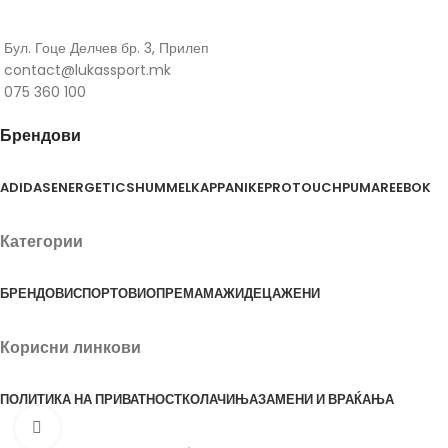
Бул. Гоце Делчев бр. 3, Прилеп
contact@lukassport.mk
075 360 100
Брендови
ADIDAS
ENERGETICS
HUMMEL
KAPPA
NIKE
PROTOUCH
PUMA
REEBOK
Категории
БРЕНДОВИ
СПОРТОВИ
ОПРЕМА
МАЖИ
ДЕЦА
ЖЕНИ
Корисни линкови
ПОЛИТИКА НА ПРИВАТНОСТ
КОЛАЧИЊА
ЗАМЕНИ И ВРАЌАЊА
Click to enlarge