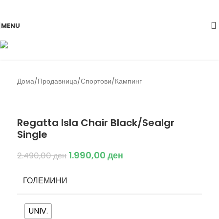
Skip to navigation
Skip to main content
-20%
MENU
Дома
/
Продавница
/
Спортови
/
Кампинг
Back to products
Regatta
Regatta Isla Chair Black/Sealgr
Single
1.990,00
ден
2.490,00
ден
ГОЛЕМИНИ
UNIV.