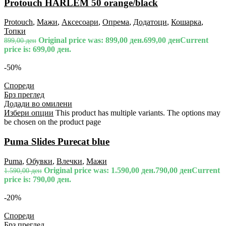
Protouch HARLEM 50 orange/black
Protouch
,
Мажи
,
Аксесоари
,
Опрема
,
Додатоци
,
Кошарка
,
Топки
Original price was: 899,00 ден.
699,00
ден
Current
899,00
ден
price is: 699,00 ден.
-50%
Спореди
Брз преглед
Додади во омилени
Избери опции
This product has multiple variants. The options may
be chosen on the product page
Puma Slides Purecat blue
Puma
,
Обувки
,
Влечки
,
Мажи
Original price was: 1.590,00 ден.
790,00
ден
Current
1.590,00
ден
price is: 790,00 ден.
-20%
Спореди
Брз преглед