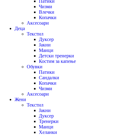
Патики
Чизми
Влечки
Копачки
Аксесоари
Деца
Текстил
Дуксер
Јакни
Маици
Детски тренерки
Костим за капење
Обувки
Патики
Сандалки
Копачки
Чизми
Аксесоари
Жени
Текстил
Јакни
Дуксер
Тренерки
Маици
Хеланки