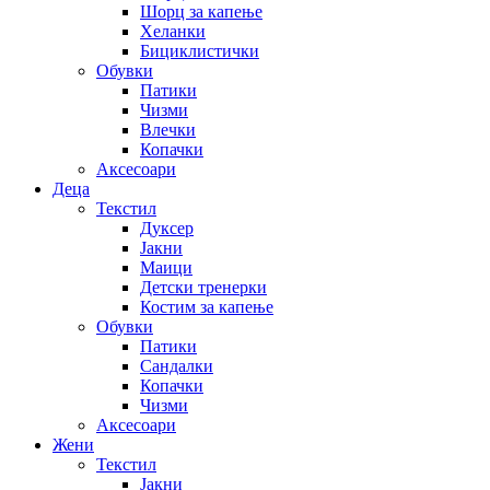
Шорц за капење
Хеланки
Бициклистички
Обувки
Патики
Чизми
Влечки
Копачки
Аксесоари
Деца
Текстил
Дуксер
Јакни
Маици
Детски тренерки
Костим за капење
Обувки
Патики
Сандалки
Копачки
Чизми
Аксесоари
Жени
Текстил
Јакни