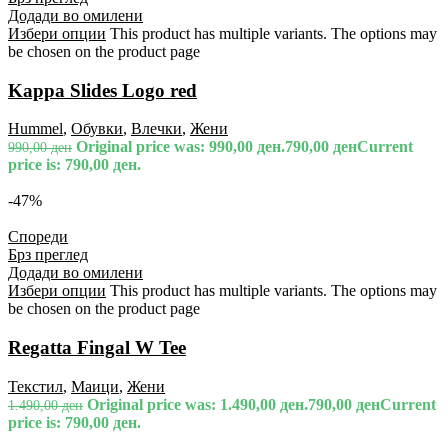
Додади во омилени
Избери опции
This product has multiple variants. The options may
be chosen on the product page
Kappa Slides Logo red
Hummel
,
Обувки
,
Влечки
,
Жени
Original price was: 990,00 ден.
790,00
ден
Current
990,00
ден
price is: 790,00 ден.
-47%
Спореди
Брз преглед
Додади во омилени
Избери опции
This product has multiple variants. The options may
be chosen on the product page
Regatta Fingal W Tee
Текстил
,
Маици
,
Жени
Original price was: 1.490,00 ден.
790,00
ден
Current
1.490,00
ден
price is: 790,00 ден.