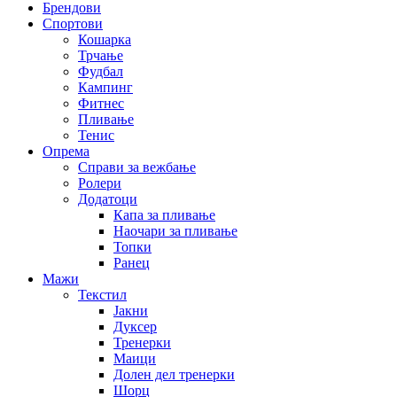
Брендови
Спортови
Кошарка
Трчање
Фудбал
Кампинг
Фитнес
Пливање
Тенис
Опрема
Справи за вежбање
Ролери
Додатоци
Капа за пливање
Наочари за пливање
Топки
Ранец
Мажи
Текстил
Јакни
Дуксер
Тренерки
Маици
Долен дел тренерки
Шорц