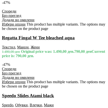
-47%
Спореди
Брз преглед
Додади во омилени
Избери опции
This product has multiple variants. The options may
be chosen on the product page
Regatta Fingal W Tee bleached aqua
Текстил
,
Маици
,
Жени
Original price was: 1.490,00 ден.
790,00
ден
Current
1.490,00
ден
price is: 790,00 ден.
-47%
Спореди
Брз преглед
Додади во омилени
Избери опции
This product has multiple variants. The options may
be chosen on the product page
Speedo Slides Atami black
Speedo
,
Обувки
,
Влечки
,
Мажи