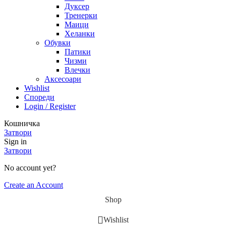
Дуксер
Тренерки
Маици
Хеланки
Обувки
Патики
Чизми
Влечки
Аксесоари
Wishlist
Спореди
Login / Register
Кошничка
Затвори
Sign in
Затвори
No account yet?
Create an Account
Shop
Wishlist