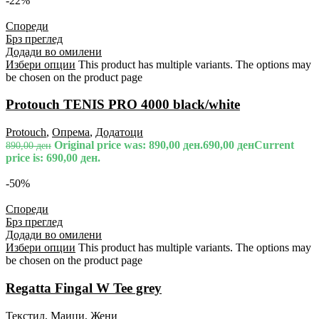
-22%
Спореди
Брз преглед
Додади во омилени
Избери опции
This product has multiple variants. The options may
be chosen on the product page
Protouch TENIS PRO 4000 black/white
Protouch
,
Опрема
,
Додатоци
Original price was: 890,00 ден.
690,00
ден
Current
890,00
ден
price is: 690,00 ден.
-50%
Спореди
Брз преглед
Додади во омилени
Избери опции
This product has multiple variants. The options may
be chosen on the product page
Regatta Fingal W Tee grey
Текстил
,
Маици
,
Жени