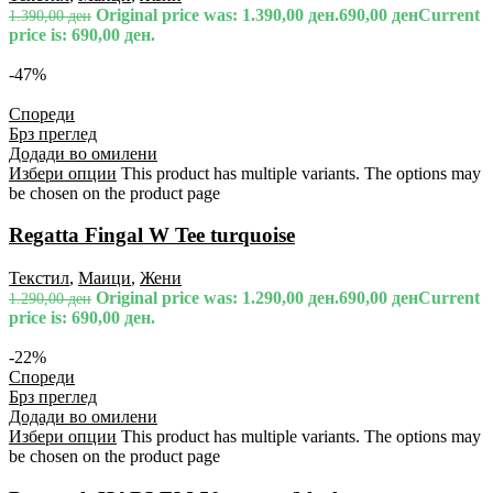
Original price was: 1.390,00 ден.
690,00
ден
Current
1.390,00
ден
price is: 690,00 ден.
-47%
Спореди
Брз преглед
Додади во омилени
Избери опции
This product has multiple variants. The options may
be chosen on the product page
Regatta Fingal W Tee turquoise
Текстил
,
Маици
,
Жени
Original price was: 1.290,00 ден.
690,00
ден
Current
1.290,00
ден
price is: 690,00 ден.
-22%
Спореди
Брз преглед
Додади во омилени
Избери опции
This product has multiple variants. The options may
be chosen on the product page