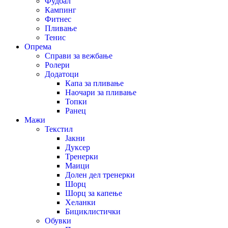
Фудбал
Кампинг
Фитнес
Пливање
Тенис
Опрема
Справи за вежбање
Ролери
Додатоци
Капа за пливање
Наочари за пливање
Топки
Ранец
Мажи
Текстил
Јакни
Дуксер
Тренерки
Маици
Долен дел тренерки
Шорц
Шорц за капење
Хеланки
Бициклистички
Обувки