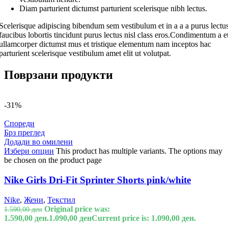
Diam parturient dictumst parturient scelerisque nibh lectus.
Scelerisque adipiscing bibendum sem vestibulum et in a a a purus lectu
faucibus lobortis tincidunt purus lectus nisl class eros.Condimentum a e
ullamcorper dictumst mus et tristique elementum nam inceptos hac
parturient scelerisque vestibulum amet elit ut volutpat.
Поврзани продукти
-31%
Спореди
Брз преглед
Додади во омилени
Избери опции
This product has multiple variants. The options may
be chosen on the product page
Nike Girls Dri-Fit Sprinter Shorts pink/white
Nike
,
Жени
,
Текстил
Original price was:
1.590,00
ден
1.590,00 ден.
1.090,00
ден
Current price is: 1.090,00 ден.