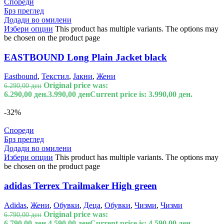
Спореди
Брз преглед
Додади во омилени
Избери опции
This product has multiple variants. The options may
be chosen on the product page
EASTBOUND Long Plain Jacket black
Eastbound
,
Текстил
,
Јакни
,
Жени
Original price was:
6.290,00
ден
6.290,00 ден.
3.990,00
ден
Current price is: 3.990,00 ден.
-32%
Спореди
Брз преглед
Додади во омилени
Избери опции
This product has multiple variants. The options may
be chosen on the product page
adidas Terrex Trailmaker High green
Adidas
,
Жени
,
Обувки
,
Деца
,
Обувки
,
Чизми
,
Чизми
Original price was:
6.790,00
ден
6.790,00 ден.
4.590,00
ден
Current price is: 4.590,00 ден.