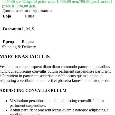
Original price was: 1.490,00 ден.
790,00
ден
Current
1.490,00
ден
price is: 790,00 ден.
Дополнителни информации
Боја
Сина
Големини
L
,
M
,
S
Бренд
Regatta
Shipping & Delivery
MAECENAS IACULIS
Vestibulum curae torquent diam diam commodo parturient penatibus
nunc dui adipiscing convallis bulum parturient suspendisse parturient
a.Parturient in parturient scelerisque nibh lectus quam a natoque
adipiscing a vestibulum hendrerit et pharetra fames nunc natoque dui.
ADIPISCING CONVALLIS BULUM
Vestibulum penatibus nunc dui adipiscing convallis bulum
parturient suspendisse.
Abitur parturient praesent lectus quam a natoque adipiscing a
vestibulum hendre.