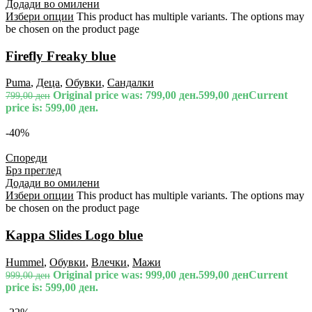
Додади во омилени
Избери опции
This product has multiple variants. The options may
be chosen on the product page
Firefly Freaky blue
Puma
,
Деца
,
Обувки
,
Сандалки
Original price was: 799,00 ден.
599,00
ден
Current
799,00
ден
price is: 599,00 ден.
-40%
Спореди
Брз преглед
Додади во омилени
Избери опции
This product has multiple variants. The options may
be chosen on the product page
Kappa Slides Logo blue
Hummel
,
Обувки
,
Влечки
,
Мажи
Original price was: 999,00 ден.
599,00
ден
Current
999,00
ден
price is: 599,00 ден.