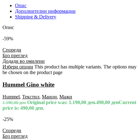
Опис
Дополнителни информации
Shipping & Delivery
Опис
-59%
Спореди
Брз преглед
Додади во омилени
Избери опции
This product has multiple variants. The options may
be chosen on the product page
Hummel Gino white
Hummel
,
Текстил
,
Маици
,
Мажи
Original price was: 1.190,00 ден.
490,00
ден
Current
1.190,00
ден
price is: 490,00 ден.
-25%
Спореди
Брз преглед