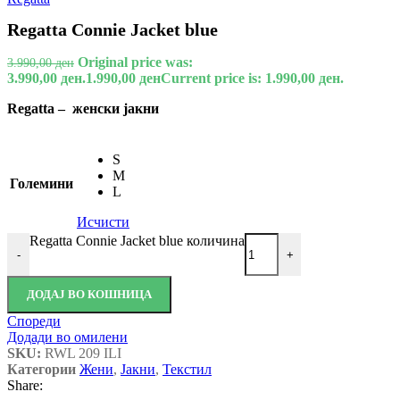
Regatta Connie Jacket blue
Original price was:
3.990,00
ден
3.990,00 ден.
1.990,00
ден
Current price is: 1.990,00 ден.
Regatta – женски јакни
S
M
Големини
L
Исчисти
Regatta Connie Jacket blue количина
-
+
ДОДАЈ ВО КОШНИЦА
Спореди
Додади во омилени
SKU:
RWL 209 ILI
Категории
Жени
,
Јакни
,
Текстил
Share: