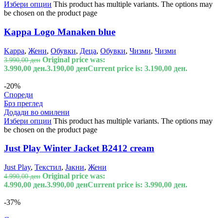
Избери опции
This product has multiple variants. The options may
be chosen on the product page
Kappa Logo Manaken blue
Kappa
,
Жени
,
Обувки
,
Деца
,
Обувки
,
Чизми
,
Чизми
Original price was:
3.990,00
ден
3.990,00 ден.
3.190,00
ден
Current price is: 3.190,00 ден.
-20%
Спореди
Брз преглед
Додади во омилени
Избери опции
This product has multiple variants. The options may
be chosen on the product page
Just Play Winter Jacket B2412 cream
Just Play
,
Текстил
,
Јакни
,
Жени
Original price was:
4.990,00
ден
4.990,00 ден.
3.990,00
ден
Current price is: 3.990,00 ден.
-37%