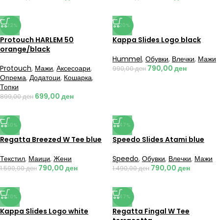
-22%
-20%
Protouch HARLEM 50
Kappa Slides Logo black
orange/black
Hummel
,
Обувки
,
Влечки
,
Мажи
Protouch
,
Мажи
,
Аксесоари
,
790,00
ден
990,00
ден
Опрема
,
Додатоци
,
Кошарка
,
Топки
699,00
ден
899,00
ден
-50%
-47%
Regatta Breezed W Tee blue
Speedo Slides Atami blue
Текстил
,
Маици
,
Жени
Speedo
,
Обувки
,
Влечки
,
Мажи
790,00
ден
790,00
ден
1.590,00
ден
1.490,00
ден
-20%
-47%
Kappa Slides Logo white
Regatta Fingal W Tee