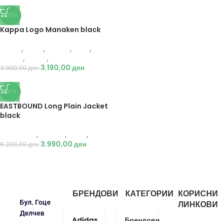
-20%
Kappa Logo Manaken black
Kappa
,
Жени
,
Обувки
,
Деца
,
Обувки
,
Чизми
,
Чизми
3.190,00
ден
3.990,00
ден
-37%
EASTBOUND Long Plain Jacket
black
Eastbound
,
Текстил
,
Јакни
,
Жени
3.990,00
ден
6.290,00
ден
БРЕНДОВИ
КАТЕГОРИИ
КОРИСНИ
Бул. Гоце
ЛИНКОВИ
Делчев
Adidas
Брендови