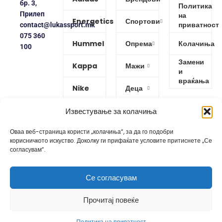
бр. 3,
Политика
Прилеп
на
Energetics
Спортови
приватност
contact@lukassport.mk
075 360
Hummel
Опрема
Колачиња
100
Замени
Kappa
Мажи
и
враќања
Nike
Деца
Protouch
Жени
Известување за колачиња
Оваа веб-страница користи „колачиња“, за да го подобри
Puma
корисничкото искуство. Доколку ги прифаќате условите притиснете „Се
согласувам“.
Reebok
Се согласувам
Изработено од
GoBro Studio
Прочитај повеќе
Политика на приватност