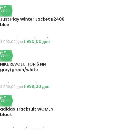
-60%
Just Play Winter Jacket B2406
blue
Just Play
,
Текстил
,
Јакни
,
Жени
1.990,00
ден
4.990,00
ден
-49%
NIKE REVOLUTION 6 NN
grey/green/white
Nike
,
Жени
,
Обувки
,
Патики
1.999,00
ден
3.899,00
ден
-54%
adidas Tracksuit WOMEN
black
Adidas
,
Жени
,
Текстил
,
Тренерки