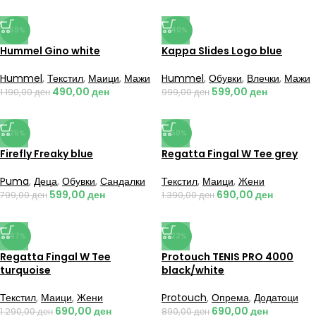
-59%
-40%
Hummel Gino white
Kappa Slides Logo blue
Hummel
,
Текстил
,
Маици
,
Мажи
Hummel
,
Обувки
,
Влечки
,
Мажи
490,00
ден
599,00
ден
1.190,00
ден
999,00
ден
-25%
-50%
Firefly Freaky blue
Regatta Fingal W Tee grey
Puma
,
Деца
,
Обувки
,
Сандалки
Текстил
,
Маици
,
Жени
599,00
ден
690,00
ден
799,00
ден
1.390,00
ден
-47%
-22%
Regatta Fingal W Tee
Protouch TENIS PRO 4000
turquoise
black/white
Текстил
,
Маици
,
Жени
Protouch
,
Опрема
,
Додатоци
690,00
ден
690,00
ден
1.290,00
ден
890,00
ден