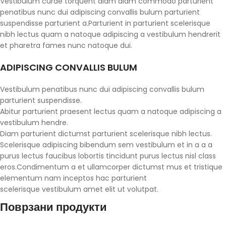
Vestibulum curae torquent diam diam commodo parturient
penatibus nunc dui adipiscing convallis bulum parturient
suspendisse parturient a.Parturient in parturient scelerisque
nibh lectus quam a natoque adipiscing a vestibulum hendrerit
et pharetra fames nunc natoque dui.
ADIPISCING CONVALLIS BULUM
Vestibulum penatibus nunc dui adipiscing convallis bulum
parturient suspendisse.
Abitur parturient praesent lectus quam a natoque adipiscing a
vestibulum hendre.
Diam parturient dictumst parturient scelerisque nibh lectus.
Scelerisque adipiscing bibendum sem vestibulum et in a a a
purus lectus faucibus lobortis tincidunt purus lectus nisl class
eros.Condimentum a et ullamcorper dictumst mus et tristique
elementum nam inceptos hac parturient
scelerisque vestibulum amet elit ut volutpat.
Поврзани продукти