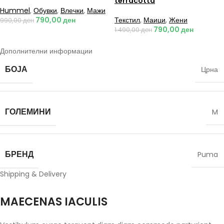
terracotta
Hummel
,
Обувки
,
Влечки
,
Мажи
790,00
ден
Текстил
,
Маици
,
Жени
990,00
ден
790,00
ден
1.490,00
ден
Дополнителни информации
БОЈА
Црна
ГОЛЕМИНИ
M
БРЕНД
Puma
Shipping & Delivery
MAECENAS IACULIS