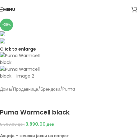
Skip to navigation
MENU
Skip to main content
-30%
Click to enlarge
Дома
/
Продавница
/
Брендови
/
Puma
Back to products
Puma
Puma Warmcell black
3.890,00
ден
5.590,00
ден
Акција – женски јакни на попуст